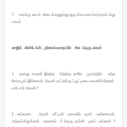
7 உனக்கு லாபம் கிடைக்கணும்னு ஒரு செயலை செய்தால் அது
பாவம்
லாஜிக் மிஸ்டேக்ஸ் , திரைக்கதையில் சில நெருடல்கள்
1 தனது காதலி இறந்த அடுத்த நாளே முகத்தில் எந்த
சோகமும் இல்லாமல் அவன் பாட்டுக்கு ட்யூட்டியை கவனிக்கிறான் .
யார் சார் அவன் ?
2 லவ்வரை அவள் வீட்டின் வாசலில் டிராப் பண்ணாமல்
அந்தக்கிறுக்கன் எதனால் 2 தெரு தள்ளி டிராப் பன்றான் ?