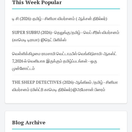
This Week Popular
டி சி (2026)-தமிழ் - சினிமா விமர்சனம் ( ஆக்சன் திரில்லர்)
SUPER SUBBU (2026)- தெலுங்கு/தமிழ் - வெப் சீரிஸ் விமர்சனம்
(காமெடி டிராமா) @நெட் பிளிக்ஸ்
வெள்ளிக்கிழமை ராமசாமி வெட்டாஃபீஸ் வெங்கிடுசாமி-ஆகஸ்ட்
7,2026 ல் வெளியாக இருக்கும் தமிழ்ப்படங்கள் - ஒரு
முன்னோட்டம்
THE SHEEP DETECTIVES (2026)-ஆங்கிலம் /தமிழ் - சினிமா
விமர்சனம் (மிஸ்ட்ரி காமெடி திரில்லர்)@அமேசான் பிரைம்
Blog Archive