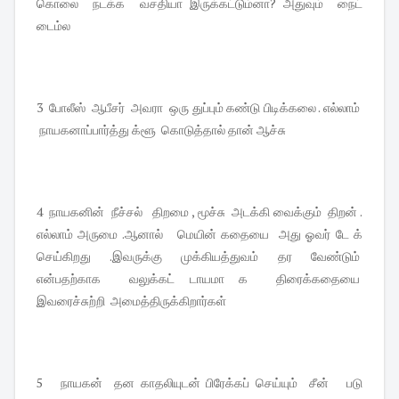
கொலை நடக்க வசதியா இருக்கட்டும்னா? அதுவும் நைட்
டைம்ல
3 போலீஸ் ஆபீசர் அவரா ஒரு துப்பும் கண்டு பிடிக்கலை . எல்லாம்
நாயகனாப்பார்த்து க்ளூ கொடுத்தால் தான் ஆச்சு
4 நாயகனின் நீச்சல் திறமை , மூச்சு அடக்கி வைக்கும் திறன் .
எல்லாம் அருமை .ஆனால் மெயின் கதையை அது ஓவர் டே க்
செய்கிறது .இவருக்கு முக்கியத்துவம் தர வேண்டும்
என்பதற்காக வலுக்கட் டாயமா க திரைக்கதையை
இவரைச்சுற்றி அமைத்திருக்கிறார்கள்
5 நாயகன் தன காதலியுடன் பிரேக்கப் செய்யும் சீன் படு