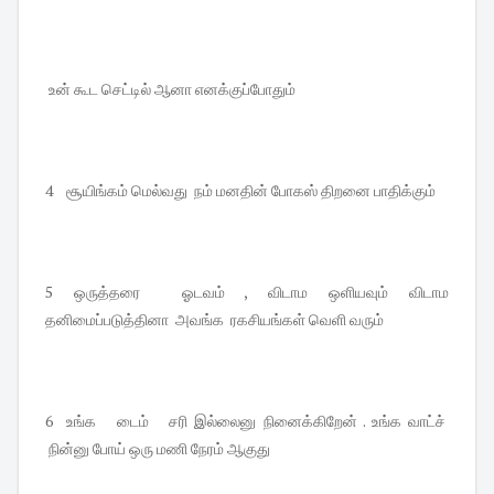
உன் கூட செட்டில் ஆனா எனக்குப்போதும்
4 சூயிங்கம் மெல்வது நம் மனதின் போகஸ் திறனை பாதிக்கும்
5 ஒருத்தரை ஓடவம் , விடாம ஒளியவும் விடாம
தனிமைப்படுத்தினா அவங்க ரகசியங்கள் வெளி வரும்
6 உங்க டைம் சரி இல்லைனு நினைக்கிறேன் . உங்க வாட்ச்
நின்னு போய் ஒரு மணி நேரம் ஆகுது