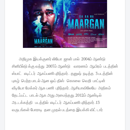
அறிமுக இயக்குனர் லியோ ஜான் பால் 2004ம் ஆண்டு
சினிபீல்டு க்கு வந்து 2007ம் ஆண்டு வாரணம் ஆயிரம் படத்தின்
ஸ்பாட் எடிட்டர் ஆகப்பணி புரிந்தார் . தனுஷ் நடித்த 3 படத்தின்
புகழ் பெற்ற பாடல் ஆன ஒய் திஸ் கொலை வெறி பாட்டின்
வீடியோ மேக்கர் ஆக பணி புரிந்தார் . ஆசியாவிலேயே அதிகம்
தேடப்பட்ட பாடல் ஆக அது அமைந்தது .2012ம் ஆண்டில்
அடடக்கத்தி படத்தில் எடிட்டர் ஆகப்பணி புரிந்தார் .13
வருடங்கள் போராடி தன முதல் படத்தை இயக்கி விட் டார்