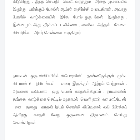
விடுகிறது . இந்த செய்தி வெளி வந்ததும் அதை மும்பையில்
இருந்து பார்க்கும் போலீஸ் ஆபீசர் அதிர்ச்சி அடைகிறார் . அவரது
போலீஸ் வாழ்க்கையில் இதே போல் ஒரு கேஸ் இருந்தது .
இன்னமும் அது தீர்க்கப் படவில்லை , எனவே அந்தக் கேசை
விசாரிக்க அவர் சென்னை வருகிறார்
நாயகன் ஒரு ஸ்விம்மிங்க் ஸ்பெஷலிஸ்ட் . தண்ணீருக்குள் மூச்ச
விடாமல் 6 நிமிடங்கள் வரை இருக்கும் ஆற்றல் பெற்றவன் .
அவனை வலியனா ஒரு பெண் காதலிக்கிறாள் . நாயகனின்
தங்கை வாழ்க்கை செட்டில் ஆகாமல் வெளி நாடு வர மாட்டே ன்
என தனது காதலி இடம் சொல்லி விடுவதால் லவ் பிரேக்கப்
ஆகிறது .காதலி வேறு ஒருவனை திருமணம் செய்து
கொள்கிறாள்