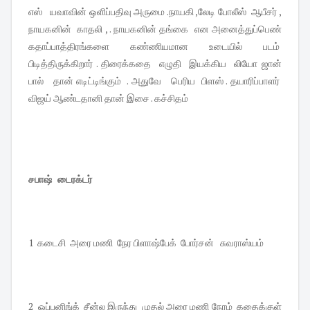
எஸ் யவாவின் ஒளிப்பதிவு அருமை .நாயகி ,லேடி போலீஸ் ஆபீசர் ,
நாயகனின் காதலி , . நாயகனின் தங்கை என அனைத்துப்பெண்
கதாப்பாத்திரங்களை கண்ணியமான உடையில் படம்
பிடித்திருக்கிறார் . திரைக்கதை எழுதி இயக்கிய லியோ ஜான்
பால் தான் எடிட்டிங்கும் . அதுவே பெரிய பிளஸ் . தயாரிப்பாளர்
விஜய் ஆண்டதானி தான் இசை . கச்சிதம்
சபாஷ் டைரக்டர்
1 கடைசி அரை மணி நேர பிளாஷ்பேக் போர்சன் சுவராஸ்யம்
2 ஓப்பனிங்க் சீன்ல இருந்து முதல் அரை மணி நேரம் கதைக்குள்