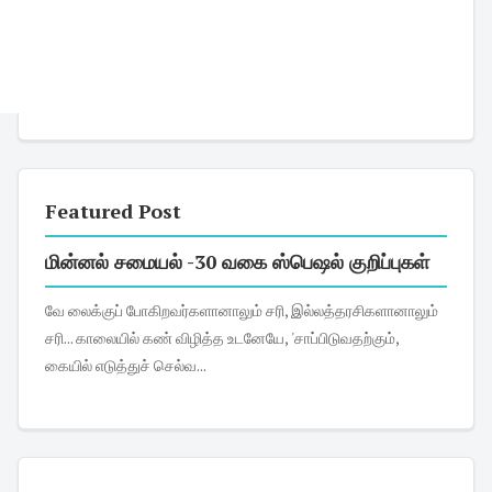
Featured Post
மின்னல் சமையல் -30 வகை ஸ்பெஷல் குறிப்புகள்
வே லைக்குப் போகிறவர்களானாலும் சரி, இல்லத்தரசிகளானாலும்
சரி... காலையில் கண் விழித்த உடனேயே, 'சாப்பிடுவதற்கும்,
கையில் எடுத்துச் செல்வ...