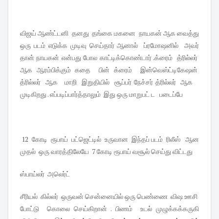
விஜய் ஆண்ட்டனி தனது தங்கை மகனை நாயகன் ஆக வைத்து
ஒரு படம் எடுக்க முடிவு செய்தார் ஆனால் ப்ரமோஷனில் அவர்
தான் நாயகன் என்பது போல காட்டிக்கொண்டார் .க்ரைம் த்ரில்லர்
ஆக ஆரம்பிக்கும் கதை பின் க்ரைம் இன்வெஸ்ட்டிகேஷன்
த்ரில்லர் ஆக மாறி இறுதியில் சூப்பர் நேச்சர் த்ரில்லர் ஆக
முடிகிறது . எப்படிப்பார்த்தாலும் இது ஒரு மாறுபட் ட படைப்பே
12 கோடி ரூபாய் பட்ஜெட்டில் உருவான இந்தப் படம் ரிலீஸ் ஆன
முதல் ஒரு வாரத்திலேயே 7 கோடி ரூபாய் வசூல் செய்து விட்டது
ஸ்பாய்லர் அலெர்ட்
சீரியல் கில்லர் ஒருவன் சென்னையில் ஒரு பெண்ணை விஷ ஊசி
போட்டு கொலை செய்கிறான் . பிணம் உடல் முழுக்கக்கருகி