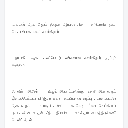
நாயகன் ஆக அஜய் திஷன் ஆரம்பத்தில் தடுமாறினாலும்
போகப்போக மனம் கவர்கிறார்
நாயகி ஆக கனிமொழி கண்களால் கவர்கிறார் . நடிப்பும்
அருமை
போலீஸ் ஆபீசர் விஜய் ஆண்ட்டனிக்கு உதவி ஆக வரும்
இன்ஸ்பெக்ட்டர் பிரிஜிதா சகா கம்பீரமான நடிப்பு , கான்ஸடபிள்
ஆக வரும் மகாநதி சங்கர் காமெடி ட்ரை செய்கிறார்
.நாயகனின் காதலி ஆக தீப்ஸிகா கச்சிதம் .சமுத்திரக்கனி
கெஸ்ட் ரோல்