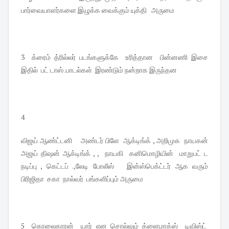
பார்வையாளர்களை இழுக்க வைக்கும் யுக்தி அருமை
3 க்ரைம் த்ரில்லர் படங்களுக்கே உரித்தான பின்னணி இசை
இதில் பட் டாஸ் .பாடல்கள் இரண்டும் நன்றாக இருந்தன
4
விஜய் ஆண்ட்டனி அண்டர் பிளே ஆக்டிங்க் , அறிமுக நாயகன்
அஜய் திஷன் ஆக்டிங்க் , , நாயகி கனிமொழியின் மாறுபட் ட
நடிப்பு , கெட்டப் .,லேடி போலீஸ் இன்ஸ்பெக்ட்டர் ஆக வரும்
பிரிஜிதா சகா நால்வர் பங்களிப்பும் அருமை
5 கொலைகாரன் யார் என சொல்லும் க்ளைமாக்ஸ் டிவிஸ்ட்