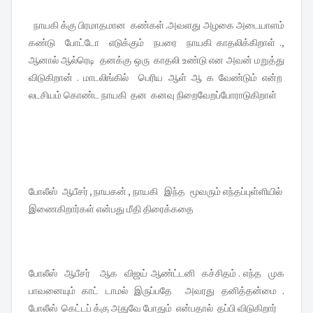
நாயகி க்கு பிரமாதமான கண்கள் .அவளது அழகை அடையாளம்
கண்டு போட்டோ எடுக்கும் நபரை நாயகி காதலிக்கிறாள் .,
ஆனால் ஆல்ரெடி தனக்கு ஒரு காதலி உண்டு என அவன் மறுத்து
விடுகிறான் . மாடலிங்கில் பெரிய ஆள் ஆ க வேண்டும் என்ற
லடசியம் கொண்ட நாயகி தன கனவு நிறைவேறப்போராடுகிறாள்
போலீஸ் ஆபீசர் , நாயகன் , நாயகி இந்த மூவரும் எந்தப்புள்ளியில்
இணைகிறார்கள் என்பது மீதி திரைக்கதை
போலீஸ் ஆபீசர் ஆக விஜய் ஆண்ட்டனி கச்சிதம் . எந்த முக
பாவனையும் காட் டாமல் இருப்பதே அவரது தனித்தன்மை .
போலீஸ் கெட்டப் க்கு அதுவே போதும் என்பதால் தப்பி விடுகிறார்