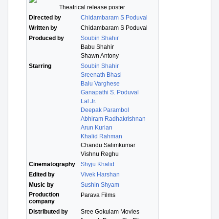
Theatrical release poster
Directed by
Chidambaram S Poduval
Written by
Chidambaram S Poduval
Produced by
Soubin Shahir
Babu Shahir
Shawn Antony
Starring
Soubin Shahir
Sreenath Bhasi
Balu Varghese
Ganapathi S. Poduval
Lal Jr.
Deepak Parambol
Abhiram Radhakrishnan
Arun Kurian
Khalid Rahman
Chandu Salimkumar
Vishnu Reghu
Cinematography
Shyju Khalid
Edited by
Vivek Harshan
Music by
Sushin Shyam
Production
Parava Films
company
Distributed by
Sree Gokulam Movies