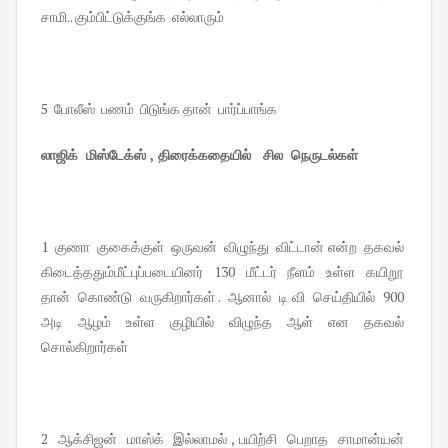
சாமி.. கும்பிட்டுக்குங்க எல்லாரும்
5 போலீஸ் பணம் பிடுங்க தான் பார்ப்பாங்க
லாஜிக் மிஸ்டேக்ஸ் , திரைக்கதையில் சில நெருடல்கள்
1 குணா குகைக்குள் ஒருவன் விழுந்து விட்டான் என்ற தகவல்
கிடைத்ததும்மீட்புப்படையினர் 130 மீட்டர் நீளம் உள்ள கயிறூ
தான் கொண்டு வருகிறார்கள் . ஆனால் டி வி செய்தியில் 900
அடி ஆழம் உள்ள குழியில் விழுந்த ஆள் என தகவல்
சொல்கிறார்கள்
2 ஆக்சிஜன் மாஸ்க் இல்லாமல் , பயிற்சி பெறாத சாமான்யன்