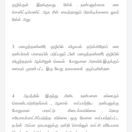
குழிக்குள் இறங்குவது ரிஸ்க் . நண்பனுக்காக என
செண்ட்டிமெண்ட் ஆக சீன் வைத்தாலும் பிராக்டிக்கலாக ஓவர்
ரிஸ்க் அது
3 மழைத்தண்ணிர் குழியில் விழாமல் தடுக்கிறோம் என
நண்பர்கள் பாதையில் படுப்பதும் , பின் மழைத்தண்ணீர் குழியில்
விழுந்ததால் ஆக்சிஜன் லெவல் போதுமான அளவில் இருக்கும்
எனவும் முரண் பட்ட இரு வேறு தகவலகள் குழப்புகின்றன
4 ஆபத்தில் இருந்து மீண்ட நண்பனை எல்லாரும்
கொண்டாடுகிறார்கள் , ஆனால் காப்பாற்றிய நண்பனுக்கு
போதுமான பாராட்டு கிடைக்கவில்லை . அதை
சரியாகக்காட்சிப்படுத்த வில்லை . ஒரு வேளை காப்பாற்றப்பட்ட
நபர்ன் அம்மா நாயகனுக்கு நன்றி சொல்லும் காட்சி வீரியமாக