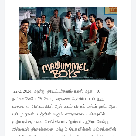
22/2/2024 அன்று தியேட்டர்களில் ரிலீஸ் ஆகி 10
நாட்களிலேயே 75 கோடி வசூலை அள்ளிய படம் இது .
மலையாள சினிமா வின் ஆல் டைம் பிளாக் பஸ்டர் ஹிட் ஆன
புலி முருகன் படத்தின் வசூல் சாதனையை விரைவில்
முறியடிக்கும் என பேசிக்கொள்கிறார்கள் . ஹீரோ வேல்யூ
இல்லாமல் , திரைக்கதை மற்றும் டெக்னிக்கல் அம்சங்களின்