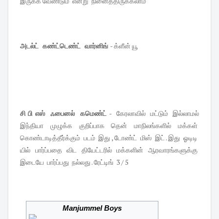
இருக்க வேண்டும் என்று நினைத்திருக்கலாம்
அடல்ட் கண்ட்டெண்ட் வார்னிங்
- க்ளீன் யூ
சி பி எஸ் ஃபைனல் கமெண்ட் -
கேரலாவில் மட்டும் இல்லாமல்
இந்தியா முழுக்க குறிப்பாக தென் மாநிலங்களில் மக்கள்
கொண்டாடித்தீர்க்கும் படம் இது , டோண்ட் மிஸ் இட் . இது ஓடிடி
யில் பார்ப்பதை விட தியேட்டரில் மக்களின் ஆரவாரங்களுக்கு
இடையே பார்ப்பது நல்லது . ரேட்டிங் 3 / 5
Manjummel Boys