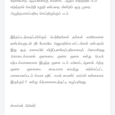
உதவியோடு ஆடியன்சுக்கு கனெக்ட் ஆகும் விதத்தில் படம்
எடுத்தால் வெற்றி உறுதி என்பதை மீண்டும் ஒரு முறை
அழுத்தமாகப்பதிவு செய்திருக்கும் படம்
இந்தப்படத்தைப்பார்க்கும் பெற்றோர்கள் தங்கள் வாரிசுகளை
நண்பர்களுடன் டூர் போகவே அனுமதிக்க மாட்டார்கள் என்பதால்
இது ஒரு வகையில் விழிப்புணர்வுப்பதிவாகவும் அமைகிறது
.கொடைக்கானல் குகையை குணா குகை என்று பெயர்
ஏற்படக்காரணமாக இருந்த குணா படம் ஃபிளாப், ஆனால் அந்த
குணா குகையை மையமாக வைத்து எடுக்கப்பட்ட
மலையாளப்படம் மெகா ஹிட் . கமல் மைண்ட் வாய்ஸ் என்னவாக
இருக்கும் ? என்று க்ற்பனையைத்தட்டி எழுப்புகிறது
ஸ்பாய்லர் அலெர்ட்