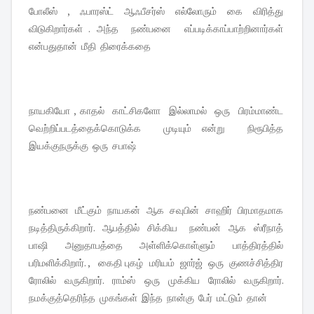
போலீஸ் , ஃபாரஸ்ட் ஆஃபீசர்ஸ் எல்லோரும் கை விரித்து
விடுகிறார்கள் . அந்த நண்பனை எப்படிக்காப்பாற்றினார்கள்
என்பதுதான் மீதி திரைக்கதை
நாயகியோ , காதல் காட்சிகளோ இல்லாமல் ஒரு பிரம்மாண்ட
வெற்றிப்படத்தைக்கொடுக்க முடியும் என்று நிரூபித்த
இயக்குநருக்கு ஒரு சபாஷ்
நண்பனை மீட்கும் நாயகன் ஆக சவுபின் சாஹிர் பிரமாதமாக
நடித்திருக்கிறார். ஆபத்தில் சிக்கிய நண்பன் ஆக ஸ்ரீநாத்
பாஷி அனுதாபத்தை அள்ளிக்கொள்ளும் பாத்திரத்தில்
பரிமளிக்கிறார். , கைதி புகழ் மரியம் ஜார்ஜ் ஒரு குணச்சித்திர
ரோலில் வருகிறார். ராம்ஸ் ஒரு முக்கிய ரோலில் வருகிறார்.
நமக்குத்தெரிந்த முகங்கள் இந்த நான்கு பேர் மட்டும் தான்