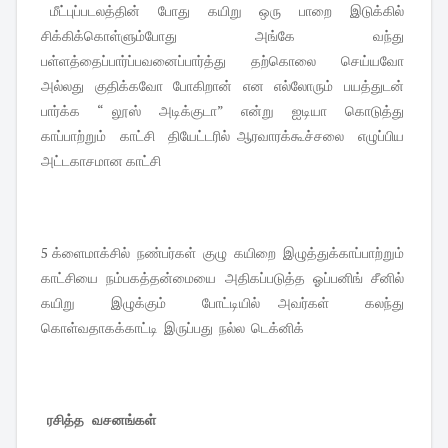
மீட்புப்படலத்தின் போது கயிறு ஒரு பாறை இடுக்கில்
சிக்கிக்கொள்ளும்போது அங்கே வந்து
பள்ளத்தைப்பார்ப்பவனைப்பார்த்து தற்கொலை செய்யவோ
அல்லது குதிக்கவோ போகிறான் என எல்லோரும் பயத்துடன்
பார்க்க “ லூஸ் அடிக்குடா” என்று ஐடியா கொடுத்து
காப்பாற்றும் காட்சி தியேட்டரில் ஆரவாரக்கூச்சலை எழுப்பிய
அட்டகாசமான காட்சி
5 க்ளைமாக்சில் நண்பர்கள் குழு கயிறை இழுத்துக்காப்பாற்றும்
காட்சியை நம்பகத்தன்மையை அதிகப்படுத்த ஓப்பனிங் சீனில்
கயிறு இழுக்கும் போட்டியில் அவர்கள் கலந்து
கொள்வதாகக்காட்டி இருப்பது நல்ல டெக்னிக்
ரசித்த வசனங்கள்