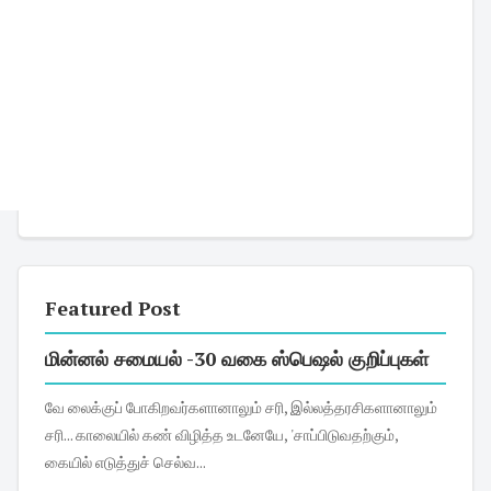
Featured Post
மின்னல் சமையல் -30 வகை ஸ்பெஷல் குறிப்புகள்
வே லைக்குப் போகிறவர்களானாலும் சரி, இல்லத்தரசிகளானாலும்
சரி... காலையில் கண் விழித்த உடனேயே, 'சாப்பிடுவதற்கும்,
கையில் எடுத்துச் செல்வ...