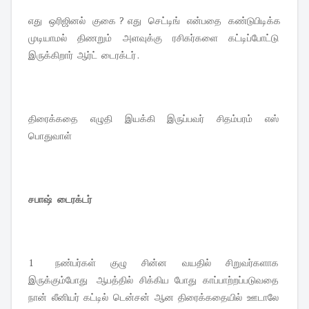
எது ஒரிஜினல் குகை ? எது செட்டிங் என்பதை கண்டுபிடிக்க
முடியாமல் திணறும் அளவுக்கு ரசிகர்களை கட்டிப்போட்டு
இருக்கிறார் ஆர்ட் டைரக்டர் .
திரைக்கதை எழுதி இயக்கி இருப்பவர் சிதம்பரம் எஸ்
பொதுவாள்
சபாஷ் டைரக்டர்
1 நண்பர்கள் குழு சின்ன வயதில் சிறுவர்களாக
இருக்கும்போது ஆபத்தில் சிக்கிய போது காப்பாற்றப்படுவதை
நான் லீனியர் கட்டில் டென்சன் ஆன திரைக்கதையில் ஊடாலே