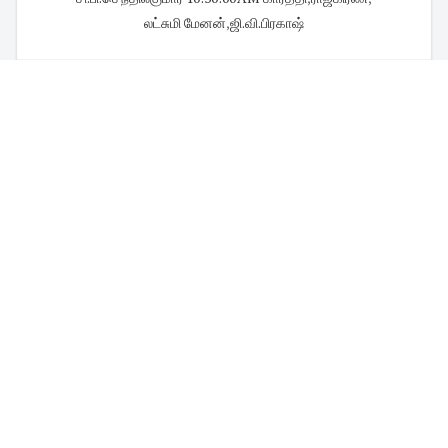
லட்சுமி மேனன்
,
ஜி.வி.பிரகாஷ்