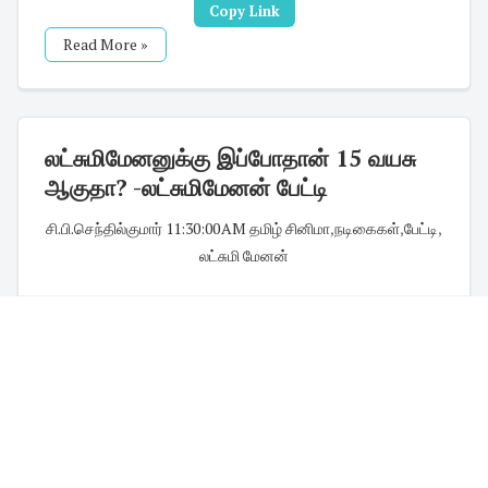
Copy Link
Read More »
லட்சுமிமேனனுக்கு இப்போதான் 15 வயசு
ஆகுதா? -லட்சுமிமேனன் பேட்டி
சி.பி.செந்தில்குமார்
·
11:30:00 AM
·
தமிழ் சினிமா
,
நடிகைகள்
,
பேட்டி
,
லட்சுமி மேனன்