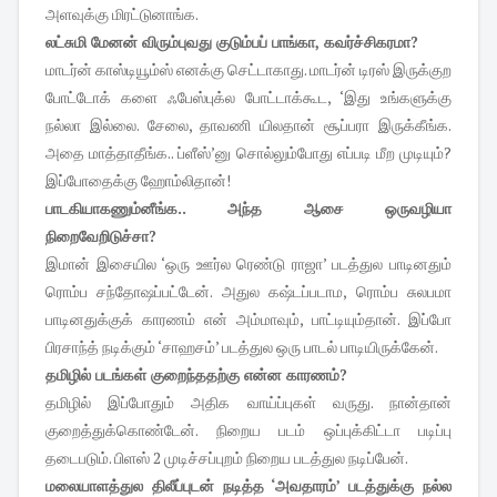
அளவுக்கு மிரட்டுனாங்க.
லட்சுமி மேனன் விரும்புவது குடும்பப் பாங்கா, கவர்ச்சிகரமா?
மாடர்ன் காஸ்டியூம்ஸ் எனக்கு செட்டாகாது. மாடர்ன் டிரஸ் இருக்குற
போட்டோக் களை ஃபேஸ்புக்ல போட்டாக்கூட, ‘இது உங்களுக்கு
நல்லா இல்லை. சேலை, தாவணி யிலதான் சூப்பரா இருக்கீங்க.
அதை மாத்தாதீங்க.. ப்ளீஸ்’னு சொல்லும்போது எப்படி மீற முடியும்?
இப்போதைக்கு ஹோம்லிதான்!
பாடகியாகணும்னீங்க.. அந்த ஆசை ஒருவழியா
நிறைவேறிடுச்சா?
இமான் இசையில ‘ஒரு ஊர்ல ரெண்டு ராஜா’ படத்துல பாடினதும்
ரொம்ப சந்தோஷப்பட்டேன். அதுல கஷ்டப்படாம, ரொம்ப சுலபமா
பாடினதுக்குக் காரணம் என் அம்மாவும், பாட்டியும்தான். இப்போ
பிரசாந்த் நடிக்கும் ‘சாஹசம்’ படத்துல ஒரு பாடல் பாடியிருக்கேன்.
தமிழில் படங்கள் குறைந்ததற்கு என்ன காரணம்?
தமிழில் இப்போதும் அதிக வாய்ப்புகள் வருது. நான்தான்
குறைத்துக்கொண்டேன். நிறைய படம் ஒப்புக்கிட்டா படிப்பு
தடைபடும். பிளஸ் 2 முடிச்சப்புறம் நிறைய படத்துல நடிப்பேன்.
மலையாளத்துல திலீப்புடன் நடித்த ‘அவதாரம்’ படத்துக்கு நல்ல