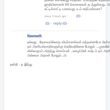
ஜாதியினாரால் 60 கொலைகள் நடந்துள்ளது. 
சுட்டிக்காட்டி யாராவது படம் எடுப்பார்களா?
·
(0)
·
about 9 hours ago
(0)
·
reply
(0)
·
Navneeth
நல்லது . தேவையில்லாத விமர்சனங்கள் எத்தனையோ பிரச்ச
நம் அரசியல்வாதிகளுக்கு தெரிவதில்லை போலும் ...முதலில் ச
விஸ்வரூபம்.அடுத்து கொம்பன் ..உழைப்பின் கஷ்டம் நம் அர
அல்லவா அதான் போலும்..அ
நன்றி - த இந்து