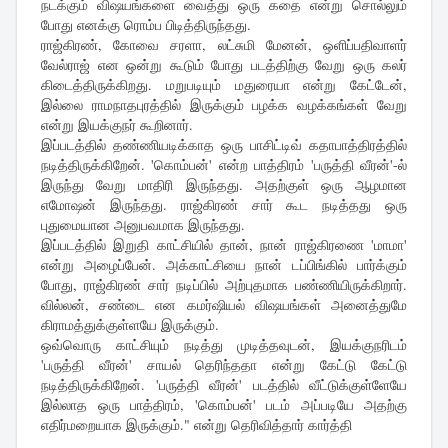
நடக்கும் விஷயங்களை வைத்து ஒரு கதை என்று சொல்லும்
போது எனக்கு ரொம்ப பிடித்திருந்தது.
ராஜ்கிரண், கோவை சரளா, லட்சுமி மேனன், ஒளிப்பதிவாளர்
வேல்ராஜ் என ஒன்று கூடும் போது படத்திற்கு வேறு ஒரு கலர்
கிடைத்திருக்கிறது. மறுபடியும் மதுரையா என்று கேட்டேன்,
இல்லை ராமநாதபுரத்தில் இருக்கும் பழக்க வழக்கங்கள் வேறு
என்று இயக்குநர் கூறினார்.
இப்படத்தில் தண்ணியடிக்காத ஒரு பாசிட்டிவ் கதாபாத்திரத்தில்
நடித்திருக்கிறேன். 'கொம்பன்' என்ற பாத்திரம் 'பருத்தி வீரன்'-ல்
இருந்து வேறு மாதிரி இருந்தது. அதற்குள் ஒரு ஆழமான
எமோஷன் இருந்தது. ராஜ்கிரண் சார் கூட நடித்தது ஒரு
புதுமையான அனுபவமாக இருந்தது.
இப்படத்தில் இறுதி காட்சியில் தான், நான் ராஜ்கிரணை 'மாமா'
என்று அழைப்பேன். அக்காட்சியை நான் டப்பிங்கில் பார்க்கும்
போது, ராஜ்கிரண் சார் நடிப்பில் அற்புதமாக பண்ணியிருக்கிறார்.
வில்லன், சண்டை என கமர்ஷியல் விஷயங்கள் அனைத்துமே
கிராமத்துக்குள்ளயே இருக்கும்.
ஒவ்வொரு காட்சியும் நடித்து முடித்தவுடன், இயக்குநரிடம்
'பருத்தி வீரன்' சாயல் தெரிந்ததா என்று கேட்டு கேட்டு
நடித்திருக்கிறேன். 'பருத்தி வீரன்' படத்தில் வீட்டுக்குள்ளேயே
இல்லாத ஒரு பாத்திரம், 'கொம்பன்' படம் அப்படியே அதற்கு
எதிர்மறையாக இருக்கும்." என்று தெரிவித்தார் கார்த்தி