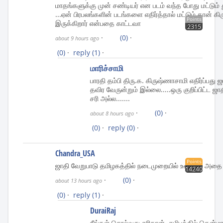
மாதங்களுக்கு முன் சண்டியர் என படம் வந்த போது மட்டும
...ஏன் பிரபலங்களின் படங்களை எதிர்த்தால் மட்டும் தான் க
Points
இருக்கிறார் என்பதை காட்டவா
2315
·
(0)
·
about 9 hours ago
(0)
·
reply
(1)
·
மாரிச்சாமி
பாரதி தம்பி திரு.க. கிருஷ்ணாசாமி எதிர்ப்பது
தவிர வேருன்றும் இல்லை.....ஒரு குறிப்பிட்ட ஜா
சரி அல்ல.......
·
(0)
·
about 8 hours ago
(0)
·
reply
(0)
·
Chandra_USA
Points
ஜாதி வேறுபாடு தமிழகத்தில் நடைமுறையில் உள்ளது. அதை 
14240
·
(0)
·
about 13 hours ago
(0)
·
reply
(1)
·
DuraiRaj
நீங்கள் சொல்வது சரிதான். சமிபத்தில் தென்மாவ