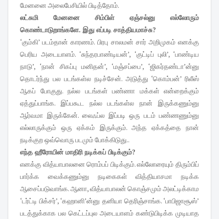
மேனனை அலைபேசியில் பிடித்தோம்.
லட்சுமி மேனனை சிம்பிள் ஏஞ்சல்னு எல்லோரும்
கொண்டாடுறாங்களே. இது எப்படி சாத்தியமாச்சு?
‘கும்கி’ படம்தான் காரணம். பிரபு சாலமன் சார் அறிமுகம் எனக்கு
பெரிய அடையாளம். ‘சுந்தரபாண்டியன்’, ‘குட்டிப் புலி’, ‘பாண்டிய
நாடு’, ‘நான் சிகப்பு மனிதன்’, ‘மஞ்சப்பை’, ‘ஜிகர்தண்டா’ன்னு
தொடர்ந்து பல படங்கள்ல நடிச்சேன். அடுத்து ‘கொம்பன்’ ரிலீஸ்
ஆகப் போகுது. நல்ல படங்கள் பண்ணா மக்கள் என்றைக்கும்
ஏத்துப்பாங்க. இப்பகூட நல்ல படங்கள்ல நான் இருக்கணும்னு
ஆர்வமா இருக்கேன். லைஃப்ல இப்படி ஒரு படம் பண்ணணும்னு
எல்லாருக்கும் ஒரு ஏக்கம் இருக்கும். அந்த ஏக்கத்தை நான்
நடிக்குற ஒவ்வொரு படமும் போக்கிடுது..
எந்த ஹீரோயின் மாதிரி நடிக்கப் பிடிக்கும்?
எனக்கு வித்யாபாலனை ரொம்பப் பிடிக்கும். எல்லோரையும் திரும்பிப்
பார்க்க வைக்கணும்னு நடிகைகள் வித்தியாசமா நடிக்க
ஆசைப்படுவாங்க. ஆனா, வித்யாபாலன் கொஞ்சமும் அலட்டிக்காம
‘டர்ட்டி பிக்சர்’, ‘கஹானி’ன்னு தனியா தெரிஞ்சாங்க. ‘பாபிஜாசூஸ்’
படத்துக்காக பல கெட்டப்புல அடையாளம் கண்டுபிடிக்க முடியாத