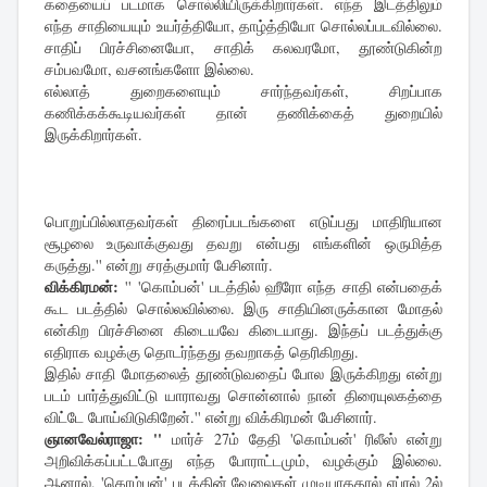
கதையைப் படமாக சொல்லியிருக்கிறார்கள். எந்த இடத்திலும்
எந்த சாதியையும் உயர்த்தியோ, தாழ்த்தியோ சொல்லப்படவில்லை.
சாதிப் பிரச்சினையோ, சாதிக் கலவரமோ, தூண்டுகின்ற
சம்பவமோ, வசனங்களோ இல்லை.
எல்லாத் துறைகளையும் சார்ந்தவர்கள், சிறப்பாக
கணிக்கக்கூடியவர்கள் தான் தணிக்கைத் துறையில்
இருக்கிறார்கள்.
பொறுப்பில்லாதவர்கள் திரைப்படங்களை எடுப்பது மாதிரியான
சூழலை உருவாக்குவது தவறு என்பது எங்களின் ஒருமித்த
கருத்து.'' என்று சரத்குமார் பேசினார்.
விக்கிரமன்:
'' 'கொம்பன்' படத்தில் ஹீரோ எந்த சாதி என்பதைக்
கூட படத்தில் சொல்லவில்லை. இரு சாதியினருக்கான மோதல்
என்கிற பிரச்சினை கிடையவே கிடையாது. இந்தப் படத்துக்கு
எதிராக வழக்கு தொடர்ந்தது தவறாகத் தெரிகிறது.
இதில் சாதி மோதலைத் தூண்டுவதைப் போல இருக்கிறது என்று
படம் பார்த்துவிட்டு யாராவது சொன்னால் நான் திரையுலகத்தை
விட்டே போய்விடுகிறேன்.'' என்று விக்கிரமன் பேசினார்.
ஞானவேல்ராஜா: ''
மார்ச் 27ம் தேதி 'கொம்பன்' ரிலீஸ் என்று
அறிவிக்கப்பட்டபோது எந்த போராட்டமும், வழக்கும் இல்லை.
ஆனால், 'கொம்பன்' படத்தின் வேலைகள் முடியாததால் ஏப்ரல் 2ல்