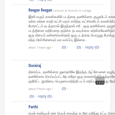
Reegan Reegan
Lecturer at lecturer in college
இனி வரும் காலங்களில் படத்தை தணிக்கை குழுவிடம் காண்பி
உள்ள எல்லா சாதி கட்சி மதம் சார்ந்த கட்சிகளிடம் காண்பி
போராட்டம் நடத்தாமல் இருந்தால் சரி . ஒரு தணிக்கை குழு
படத்தினை எதிர்பதை தடுக்க நடவடிக்கை எடுக்கவேண்டும் .
ஒரு விசயம் என்னவென்றால் ஒரு படத்தை பொழுது போக்கு ந
எந்த பிரச்சினையும் வர வாய்ப்பு இல்லை .
·
(0)
·
(0)
·
reply
(0)
·
about 7 hours ago
Durairaj
திரைப்பட தணிக்கை துறையிலே இதற்கு ஆட்சேபனை எழுந்து
தணிக்கை செய்யப்பட்டதே ஏதோ ஒரு காரணத்திற்குத்தானே.
Points
குறிபிட்ட ஜாதியை பெருமைபடுத்தி படம் எடுப்பது இன்று நேற
1315
·
(0)
·
about 9 hours ago
(0)
·
reply
(0)
·
Parthi
கமல் சண்டியர் என பெயர் வைத்த உடனே வரிந்து கட்டி கொ