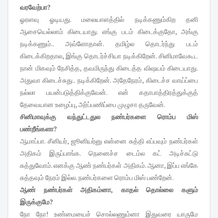
வரவேற்பா?
ஓரளவு ஓடியது. மலையாளத்தில் நடிக்கணும்கிற தனி
ஆசையெல்லாம் கிடையாது. எங்கு படம் கிடைக்குதோ, அங்கு
நடிக்கணும்.. அவ்ளோதான். தமிழ்ல தொடர்ந்து படம்
கிடைக்கிறதால, இங்கு தொடர்ச்சியா நடிக்கிறேன். சினிமாவேகூட
நான் மிகவும் நேசித்த, தவமிருந்து கிடைத்த விஷயம் கிடையாது.
அதுவா கிடைச்சுது.. நடிக்கிறேன். அதேநேரம், கிடைச்ச வாய்ப்பை
நல்லா பயன்படுத்திக்குவேன். என் கதாபாத்திரத்துக்குத்
தேவையான உழைப்பு, அர்ப்பணிப்பை முழுசா தருவேன்.
சினிமாவுக்கு வந்துட்டதுல நண்பர்களை ரொம்ப மிஸ்
பண்றீங்களா?
ஆமாப்பா. சீனியர், ஜூனியர்னு என்னை சுத்தி எப்பவும் நண்பர்கள்
அதிகம் இருப்பாங்க. நெனைச்ச டைம்ல கட் அடிச்சுட்டு
சுத்துவோம். எனக்கு ஆண் நண்பர்கள் அதிகம். ஆனா, இப்ப எங்கே
சுத்தவும் நேரம் இல்ல. நண்பர்களை ரொம்ப மிஸ் பண்றேன்.
ஆண் நண்பர்கள் அதிகம்னா, காதல் தொல்லை களும்
இருக்குமே?
நோ நோ! உண்மையைச் சொல்லணும்னா இதுவரை யாருமே