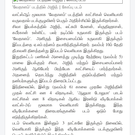
'வேதாளம்' படத்தில் அஜித் | கோப்பு படம்
வாட்ஸ்ஆப் மூலமாக 'வேதாளம்' படத்தின் காட்சிகள் வெளியாகி
வருவதால் படக்குழுவினர் பெரும் அதிர்ச்சியில் இருக்கிறார்கள்.
சிவா இயக்கத்தில் அஜித், லட்சுமி மேனன், ஸ்ருதிஹாசன்,
கபீர்கான் உள்ளிட்ட பலர் நடிப்பில் உருவாகி இருக்கும் படம்
'வேதாளம்'. அனிருத் இசையமைப்பில் உருவாகி இருக்கும்
இப்படத்தை ஏ.எம்.ரத்னம் தயாரித்திருக்கிறார். நவம்பர் 10ம் தேதி
தீபாவளி தினத்தன்று இப்படம் வெளியாக இருக்கிறது.
இறுதிகட்டப் பணிகள் அனைத்து முடிந்து நேற்றிரவு (நவம்பர் 5)
மாலை இயக்குநர் சிவா, அஜித் மற்றும் இசையமைப்பாளர்
அனிருத் ஆகியோர் பிரத்யேக காட்சியைப் பார்த்தார்கள்.
அதனைத் தொடர்ந்து அஜித்தின் குடும்பத்தினர் மற்றும்
நண்பர்களுக்கு இப்படம் திரையிடப்பட்டது.
இந்நிலையில், இன்று (நவம்பர் 6) காலை முதலே அஜித்தின்
முதல் காட்சி என 4 விநாடிகள், 'ஆலுமா டோலுமா' பாடல்
காட்சிகள் என 8 விநாடிகள் ஆகிய இரண்டு வீடியோக்கள்
வாட்ஸ்-அப் மூலமாக வெளியாகி இருக்கிறது. இந்த
வீடியோக்களை திரையரங்குகளில் படம் ஒடும் போது
எடுத்திருக்கிறார்கள்.
படம் வெளியாக இன்னும் 3 நாட்களே இருக்கும் நிலையில்,
வெளியாகி இருக்கும் இந்த வீடியோக்களால் படக்குழுவினர்
பெரும் அதிர்ச்சியில் இருக்கிறார்கள்.