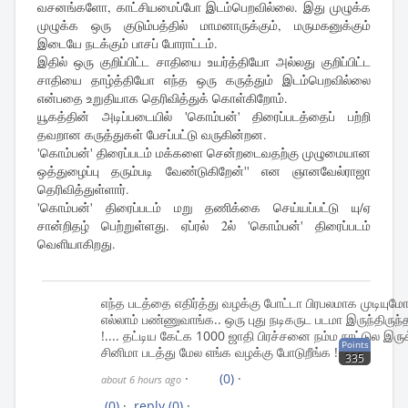
வசனங்களோ, காட்சியமைப்போ இடம்பெறவில்லை. இது முழுக்க
முழுக்க ஒரு குடும்பத்தில் மாமனாருக்கும், மருமகனுக்கும்
இடையே நடக்கும் பாசப் போராட்டம்.
இதில் ஒரு குறிப்பிட்ட சாதியை உயர்த்தியோ அல்லது குறிப்பிட்ட
சாதியை தாழ்த்தியோ எந்த ஒரு கருத்தும் இடம்பெறவில்லை
என்பதை உறுதியாக தெரிவித்துக் கொள்கிறோம்.
யூகத்தின் அடிப்படையில் 'கொம்பன்' திரைப்படத்தைப் பற்றி
தவறான கருத்துகள் பேசப்பட்டு வருகின்றன.
'கொம்பன்' திரைப்படம் மக்களை சென்றடைவதற்கு முழுமையான
ஒத்துழைப்பு தரும்படி வேண்டுகிறேன்'' என ஞானவேல்ராஜா
தெரிவித்துள்ளார்.
'கொம்பன்' திரைப்படம் மறு தணிக்கை செய்யப்பட்டு யு/ஏ
சான்றிதழ் பெற்றுள்ளது. ஏப்ரல் 2ல் 'கொம்பன்' திரைப்படம்
வெளியாகிறது.
எந்த படத்தை எதிர்த்து வழக்கு போட்டா பிரபலமாக முடியுமோ
எல்லாம் பண்ணுவாங்க.. ஒரு புது நடிகருட படமா இருந்திருந
!.... தட்டிய கேட்க 1000 ஜாதி பிரச்சனை நம்ம நாட்டுல இருக்
Points
சினிமா படத்து மேல எங்க வழக்கு போடுறீங்க !...
335
·
(0)
·
about 6 hours ago
(0)
·
reply
(0)
·