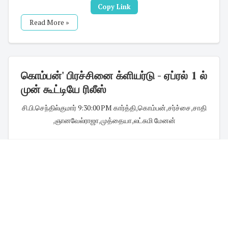
Copy Link
Read More »
கொம்பன்' பிரச்சினை க்ளியர்டு - ஏப்ரல் 1 ல்
முன் கூட்டியே ரிலீஸ்
சி.பி.செந்தில்குமார்
·
9:30:00 PM
·
கார்த்தி
,
கொம்பன்
,
சர்ச்சை
,
சாதி
,
ஞானவேல்ராஜா
,
முத்தையா
,
லட்சுமி மேனன்