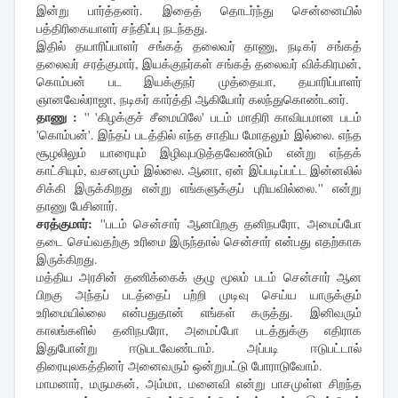
இன்று பார்த்தனர். இதைத் தொடர்ந்து சென்னையில்
பத்திரிகையாளர் சந்திப்பு நடந்தது.
இதில் தயாரிப்பாளர் சங்கத் தலைவர் தாணு, நடிகர் சங்கத்
தலைவர் சரத்குமார், இயக்குநர்கள் சங்கத் தலைவர் விக்கிரமன்,
கொம்பன் பட இயக்குநர் முத்தையா, தயாரிப்பாளர்
ஞானவேல்ராஜா, நடிகர் கார்த்தி ஆகியோர் கலந்துகொண்டனர்.
தாணு :
'' 'கிழக்குச் சீமையிலே' படம் மாதிரி காவியமான படம்
'கொம்பன்'. இந்தப் படத்தில் எந்த சாதிய மோதலும் இல்லை. எந்த
சூழலிலும் யாரையும் இழிவுபடுத்தவேண்டும் என்று எந்தக்
காட்சியும், வசனமும் இல்லை. ஆனா, ஏன் இப்படிப்பட்ட இன்னலில்
சிக்கி இருக்கிறது என்று எங்களுக்குப் புரியவில்லை.'' என்று
தாணு பேசினார்.
சரத்குமார்:
''படம் சென்சார் ஆனபிறகு தனிநபரோ, அமைப்போ
தடை செய்வதற்கு உரிமை இருந்தால் சென்சார் என்பது எதற்காக
இருக்கிறது.
மத்திய அரசின் தணிக்கைக் குழு மூலம் படம் சென்சார் ஆன
பிறகு அந்தப் படத்தைப் பற்றி முடிவு செய்ய யாருக்கும்
உரிமையில்லை என்பதுதான் எங்கள் கருத்து. இனிவரும்
காலங்களில் தனிநபரோ, அமைப்போ படத்துக்கு எதிராக
இதுபோன்று ஈடுபடவேண்டாம். அப்படி ஈடுபட்டால்
திரையுலகத்தினர் அனைவரும் ஒன்றுபட்டு போராடுவோம்.
மாமனார், மருமகன், அம்மா, மனைவி என்று பாசமுள்ள சிறந்த