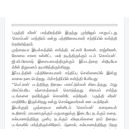
'பருத்தி வீரன்' பாத்திரத்தில் இருந்து முற்றிலும் மாறுபட்டது
'கொம்பன்' பாத்திரம் என்று பத்திரிகையாளர் சந்திப்பில் கார்த்தி
தெரிவித்தார்.
முத்தையா இயக்கத்தில் கார்த்தி, லட்சுமி மேனன், ராஜ்கிரண்,
கோவை சரளா உள்ளிட்ட பலர் நடித்திருக்கும் படம் 'கொம்பன்'.
ஜி.வி.பிரகாஷ் இசையமைத்திருக்கும் இப்படத்தை ஸ்டூடியோ
க்ரீன் நிறுவனம் தயாரித்திருக்கிறது.
இப்படத்தின் பத்திரிகையாளர் சந்திப்பு சென்னையில் இன்று
காலை நடைபெற்றது. அச்சந்திப்பில் கார்த்தி பேசியது:
"'மெட்ராஸ்' படத்திற்கு நிறைய பாராட்டுக்கள் கிடைத்தது. அது
மிகப்பெரிய உற்சாகத்தைக் கொடுத்தது. கிராமம் சார்ந்த
படங்களை தவிர்த்துக் கொண்டே வந்தேன். 'பருத்தி வீரன்'
மாதிரியே இருக்கிறது என்று சொல்லுவார்கள் என பயந்தேன்.
இயக்குநர் முத்தையா என்னிடம் 'கொம்பன்' கதையைக்
கூறினார். மாமனாருக்கும் மருமகனுக்கு இடையே நடக்கும் கதை.
கல்யாணத்திற்கு முன்பு நடக்கும் விஷயங்களை நாம் நிறைய
படங்களில் பார்த்திருக்கிறோம். ஆனால், கல்யாணத்திற்கு பிறகு