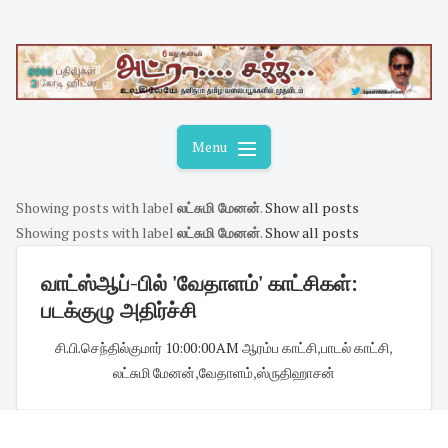
Skip
to
content
Menu
Showing posts with label
லட்சுமி மேனன்
.
Show all posts
Showing posts with label
லட்சுமி மேனன்
.
Show all posts
வாட்ஸ்ஆப்-பில் 'வேதாளம்' காட்சிகள்:
படக்குழு அதிர்ச்சி
சி.பி.செந்தில்குமார்
·
10:00:00 AM
·
ஆரம்ப காட்சி
,
பாடல் காட்சி
,
லட்சுமி மேனன்
,
வேதாளம்
,
ஸ்ருதிஹாசன்