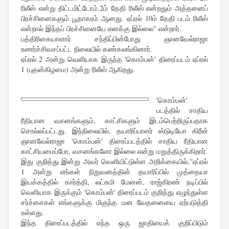
ரிலீஸ் என்று திட்டமிட்டோம்.2ம் தேதி ரிலீஸ் என்றதும் அத்தனைப்
பிரச்சினைகளும் பூதாகரம் ஆனது. ஏப்ரல் 10ம் தேதி படம் ரிலீஸ்
என்றால் இந்தப் பிரச்சினையே எனக்கு இல்லை'' என்றார்.
பத்திரிகையாளார் சந்திப்பின்போது ஞானவேல்ராஜா
உணர்ச்சிவசப்பட்ட நிலையில் கண்கலங்கினார்.
ஏப்ரல் 2 அன்று வெளியாக இருந்த 'கொம்பன்' திரைப்படம் ஏப்ரல்
1 (புதன்கிழமை) அன்று ரிலீஸ் ஆகிறது.
'கொம்பன்'
படத்தில் சாதிய
ரீதியான வசனங்களும், காட்சிகளும் இடம்பெற்றிருப்பதாக
சொல்லப்பட்டது. இந்நிலையில், தயாரிப்பாளர் ஸ்டுடியோ கிரீன்
ஞானவேல்ராஜா 'கொம்பன்' திரைப்படத்தில் சாதிய ரீதியான
காட்சியமைப்போ, வசனங்களோ இல்லை என்று மறுத்திருக்கிறார்.
இது குறித்து இன்று அவர் வெளியிட்டுள்ள அறிக்கையில்,''ஏப்ரல்
1 அன்று எங்கள் நிறுவனத்தின் தயாரிப்பில் முத்தையா
இயக்கத்தில் கார்த்தி, லட்சுமி மேனன், ராஜ்கிரண் நடிப்பில்
வெளியாக இருக்கும் 'கொம்பன்' திரைப்படம் குறித்து எழுந்துள்ள
சர்ச்சைகள் எங்களுக்கு மிகுந்த மன வேதனையை ஏற்படுத்தி
உள்ளது.
இந்த திரைப்படத்தில் எந்த ஒரு ஜாதியைக் குறிப்பிடும்