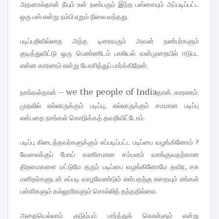
அதனால்தான் நீயும் உன் நண்பரும் இந்த பஸ்சையும் அப்படிப்பட்ட
ஒரு பஸ் என்று நம்பி ஏறும் நிலை வந்தது.
படிப்பறிவில்லாத அந்த டிரைவரும் அவன் நண்பர்களும்
குடித்துவிட்டு ஒரு பெண்ணிடம் பாலியல் வன்முறையில் ஈடுபட
என்ன காரணம் என்று யோசித்துப் பார்க்கிறேன்.
– we the people of India
நாங்கள்தான்
தான். காரணம்.
முதலில் எல்லாருக்கும் படிப்பு, எல்லாருக்கும் சமமான படிப்பு
என்பதை நாங்கள் கொடுக்கத் தவறிவிட்டோம்.
படிப்பு கிடைத்தவர்களுக்கும் எப்படிப்பட்ட படிப்பை வழங்கினோம் ?
வேலைக்குப் போய் கணிசமான சம்பளம் வாங்குவதற்கான
திறமைகளை மட்டுமே தரும் படிப்பை வழங்கினோமே தவிர, சக
மனிதர்களுடன் எப்படி வாழவேண்டும் என்பதற்கு எதையும் எங்கள்
பள்ளிகளும் கல்லூரிகளும் சொல்லித் தந்ததில்லை.
அதையெல்லாம் குடும்பம் பார்த்துக் கொள்ளும் என்று