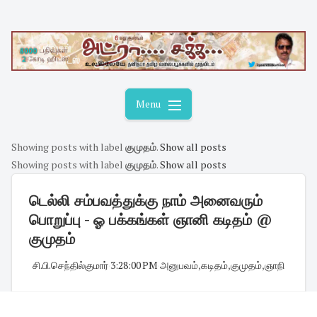
Skip
to
content
Menu
Showing posts with label
குமுதம்
.
Show all posts
Showing posts with label
குமுதம்
.
Show all posts
டெல்லி சம்பவத்துக்கு நாம் அனைவரும்
பொறுப்பு - ஓ பக்கங்கள் ஞானி கடிதம் @
குமுதம்
சி.பி.செந்தில்குமார்
·
3:28:00 PM
·
அனுபவம்
,
கடிதம்
,
குமுதம்
,
ஞாநி