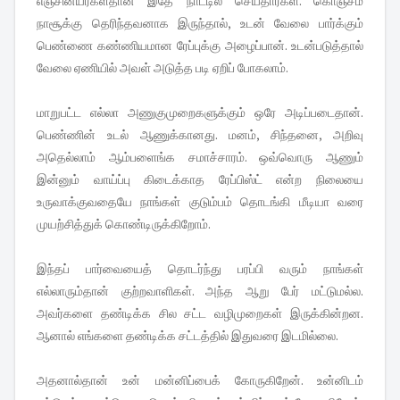
எஞ்சினீயர்கள்தான் இதே நாட்டில் செய்தார்கள். கொஞ்சம்
நாசூக்கு தெரிந்தவனாக இருந்தால், உடன் வேலை பார்க்கும்
பெண்ணை கண்ணியமான ரேப்புக்கு அழைப்பான். உடன்படுத்தால்
வேலை ஏணியில் அவள் அடுத்த படி ஏறிப் போகலாம்.
மாறுபட்ட எல்லா அணுகுமுறைகளுக்கும் ஒரே அடிப்படைதான்.
பெண்ணின் உடல் ஆணுக்கானது. மனம், சிந்தனை, அறிவு
அதெல்லாம் ஆம்பளைங்க சமாச்சாரம். ஒவ்வொரு ஆணும்
இன்னும் வாய்ப்பு கிடைக்காத ரேப்பிஸ்ட் என்ற நிலையை
உருவாக்குவதையே நாங்கள் குடும்பம் தொடங்கி மீடியா வரை
முயற்சித்துக் கொண்டிருக்கிறோம்.
இந்தப் பார்வையைத் தொடர்ந்து பரப்பி வரும் நாங்கள்
எல்லாரும்தான் குற்றவாளிகள். அந்த ஆறு பேர் மட்டுமல்ல.
அவர்களை தண்டிக்க சில சட்ட வழிமுறைகள் இருக்கின்றன.
ஆனால் எங்களை தண்டிக்க சட்டத்தில் இதுவரை இடமில்லை.
அதனால்தான் உன் மன்னிப்பைக் கோருகிறேன். உன்னிடம்