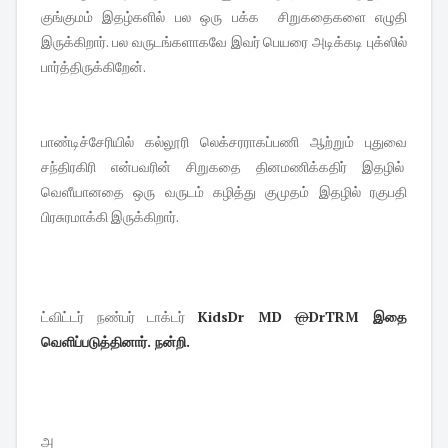
குங்குமம் இதழ்களில் பல ஒரு பக்க சிறுகதைகளை எழுதி
இருக்கிறார். பல வருடங்களாகவே இவர் பெயரை அடிக்கடி புக்ஸில்
பார்த்திருக்கிறேன்.
பாண்டிச்சேரியில் கல்லூரி லெக்சரராகப்பணி ஆற்றும் புதுவை
சந்திரகிரி என்பவரின் சிறுகதை தினமணிக்கதிர் இதழில்
வெளீயானதை ஒரு வருடம் கழித்து குமுதம் இதழில் ரகுபதி
பிரசுரமாக்கி இருக்கிறார்.
ட்விட்டர் நண்பர் டாக்டர்
KidsDr MD
@
DrTRM இதை
வெளிப்படுத்தினார். நன்றி.
அ