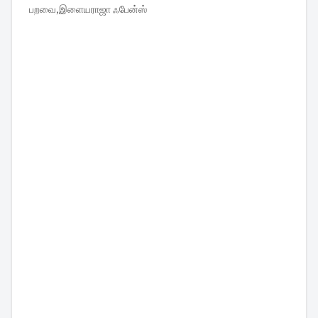
பறவை,இளையராஜா ஃபேன்ஸ்