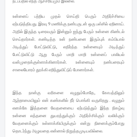
நடப்பதில் எந்த ஆச்சரியமும் இல்லை.
உன்னைப் பற்றிய முதல் செய்தி பெரும் அதிர்ச்சியை
ஏற்படுத்தியது. இரவு 9 மணிக்கு நண்பருடன் ஒரு பஸ்சில் ஏறினாய்.
அதில் இருந்த டிரைவரும் இன்னும் ஐந்து பேரும் உன்னை கிண்டல்
செய்தார்கள். கண்டித்த உன் நண்பனை இரும்புக் கம்பியால்
அடித்துப் போட்டுவிட்டு, எதிர்த்த உன்னையும் அடித்துப்
போட்டுவிட்டு ஆறு பேரும் மாறி மாறி உன்னைப் பாலியல்
வன்முறைக்குள்ளாக்கினார்கள்
. உன்னையும் நண்பரையும்
சாலையோரம் தூக்கி எறிந்துவிட்டுப் போனார்கள்.
இந்த நான்கு வரிகளை எழுதும்போதே, கோபத்திலும்
ஆற்றாமையிலும் என் கண்களில் நீர் பொங்கி வருகிறது . எழுதும்
எனக்கே இத்தனை வேதனையை ஏற்படுத்தும் இந்த நிகழ்வு
உன்னை எத்தனை துயரத்துக்கும் அதிர்ச்சிக்கும் வலிக்கும்
வேதனைக்கும் உள்ளாக்கியிருக்கும் என்று நினைக்கும்போது
தொடர்ந்து அழுவதை என்னால் நிறுத்தமுடியவில்லை.