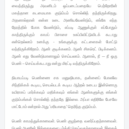
வைத்திருந்து அவனிடம் ஒப்படைப்பதையே பெற்றோரின்
மகத்தான கடமையாக குடும்பம் சொல்லித் தந்திருக்கிறது.
அதனால்தான் என்ன உடை அணியவேண்டும், எங்கே எந்த
நேரத்தில் போக வேண்டும், எப்படி ஆணுக்குள் எப்போதும்
காத்திருக்கும் காமப் பிசாசை உசுப்பிவிட்டுவிடக் கூடாது
என்றெல்லாம் உனக்கு - உங்களுக்கு கட்டளைகள் போட்டு
வந்திருக்கிறோம். ஆண் குடிக்கலாம். ஆண் சிகரெட் பிடிக்கலாம்.
ஆண் எது வேண்டுமானாலும் செய்யலாம். ஆனால், நீ — நீ ஒரு
பெண் – செய்யக்கூடாது என்று மிரட்டி வந்திருக்கிறோம்.
நியாயப்படி பெண்ணை சக மனுஷியாக, தன்னைப் போலவே
சிந்திக்கக் கூடிய, செயல்படக் கூடிய ஆற்றல் உடைய இன்னொரு
உயிராகப் பார்க்கவும் மதிக்கவும் எங்கள் ஆண்களுக்கு எங்கள்
குடும்பங்கள் சொல்லித் தந்ததே இல்லை. அப்பா எதிரிலே பேசவே
மாட்டோம் என்றால் அது ‘மரியாதை’ தெரிந்த குடும்பம்.
பெண் காமத்துக்கானவள். பெண் குழந்தை வளர்ப்பதற்கானவள்.
பெண் ஆணின் இச்சைகளை பூர்த்தி செய்வதற்கானவள். இதைத்