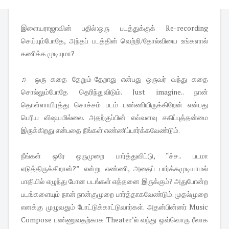
இளையராஜாவின் பதில்:ஒரு படத்துக்குக் Re-recording
செய்யும்போதே, அந்தப் படத்தின் வெற்றி/தோல்வியை உங்களால்
கணிக்க முடியுமா?
♫ ஒரு கதை தேறும்-தேறாது என்பது ஒருவர் வந்து கதை
சொல்லும்போதே தெரிந்துவிடும். Just imagine.. நான்
தொள்ளாயிரத்து சொச்சம் படம் பண்ணியிருக்கிறேன் என்பது
பெரிய விஷயமில்லை. அதற்குப்பின் எவ்வளவு சகிப்புத்தன்மை
இருக்கிறது என்பதை நீங்கள் எண்ணிப்பார்க்கவேண்டும்.
நீங்கள் ஒரே ஒருமுறை பார்த்துவிட்டு, “ச்ச.. படமா
எடுத்திருக்கிறான்?” என்று எண்ணி, அதைப் பார்க்கமுடியாமல்
பாதியில் எழுந்து போன படங்கள் எத்தனை இருக்கும்? அதுபோன்ற
படங்களையும் நான் நான்குமுறை பார்த்தாகவேண்டும். முதல்முறை
எனக்கு முழுவதும் போட்டுக்காட்டுவார்கள். அதன்பின்னர் Music
Compose பண்ணுவதற்காக Theater’ல் வந்து ஒவ்வொரு ரீலாக