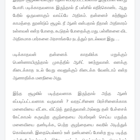
யோசி. படிக்காதவனாக இருந்தால் நீ பஸ்சில் எதிர்கொண்ட ஆறு
பேரில் ஒருவனாகும் வாய்ப்பே அதிகம். தன்னைச் சுற்றிலும்
காமத்தை தூண்டும் சூழல். நீ ஆண் என்பதால் நீதான் அதிகாரம்
உள்ளவன் என்ற போதை. கூடுதல் போதைக்கு மது. பள்ளிகளை விட
அதிகமாக பார்களை அரசாங்கமே நடத்தும் நாடல்லவா இது….
படிக்காதவன் தன்னைக் காதலிக்க மறுக்கும்
பெண்ணாயிருந்தால் முகத்தில் ஆசிட் ஊற்றுவான். எனக்கு
கிடைக்காத உடல் வேறு எவனுக்கும் கிடைக்க வேண்டாம் என்ற
ஆணாதிக்க மனநிலை அது.
இந்த சூழலில் படித்தவனாக இருந்தால் அந்த ஆண்
எப்படிப்பட்டவனாக வருவான் ? வரதட்சிணை பிரச்சினைக்காக
மனைவியை வீட்டை விட்டுத் துரத்துவான்.அல்லது தன் பேச்சைக்
கேட்காமல் கருவுற்ற குழந்தையை அபார்ஷன் செய்ய மறுத்த
மனைவியை தண்டிக்க, பெற்ற குழந்தையை சுவரில் அடித்துக்
கொல்வான். இதையெல்லாம் உன் நண்பனைப் போன்ற ஐ.டி படித்த