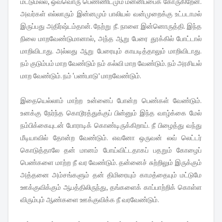
மட்டுமல்ல, ஒவ்வொரு பெண்ணிடமும் மன்னிப்பைக் கோருகிறேன்.
அவர்கள் எல்லாரும் இன்னமும் பாலியல் வன்முறைக்கு உட்படாமல்
இருப்பது அதிர்ஷ்டம்தான். நேற்று நீ. நாளை இன்னொருத்தி. இந்த
நிலை மாறவேண்டுமானால், அந்த ஆறு பேரை தூக்கில் போட்டால்
மாறிவிடாது. அல்லது ஆறு பேரையும் காயடித்தாலும் மாறிவிடாது.
நம் குடும்பம் மாற வேண்டும் நம் கல்வி மாற வேண்டும். நம் அரசியல்
மாற வேண்டும். நம் ‘பண்பாடு’ மாறவேண்டும்.
இதையெல்லாம் மாற்ற உன்னைப் போன்ற பெண்கள் வேண்டும்.
உனக்கு நேர்ந்த கொடூரத்துக்குப் பின்னும் இந்த வாழ்க்கை மேல்
நம்பிக்கையுடன் போராடிக் கொண்டிருக்கிறாய். நீ பிழைத்து வந்து
மீடியாவில் தோன்ற வேண்டும். எவனோ ஒருவன் லவ் லெட்டர்
கொடுத்தாலே தன் மானம் போய்விட்டதாகப் பதறும் கோழைப்
பெண்களை மாற்ற நீ வர வேண்டும். தன்னைச் சுற்றிலும் இருக்கும்
அத்தனை அம்சங்களும் தன் திமிரையும் காமத்தையும் மட்டுமே
ஊக்குவிக்கும் ஆபத்திலிருந்து, தங்களைக் காப்பாற்றிக் கொள்ள
விரும்பும் ஆண்களை ஊக்குவிக்க நீ வரவேண்டும்.