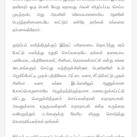
தவிரவும் ஒரு பெண் வேறு ஏதாவது அவள் விருப்பப்படி செய்ய
முடிந்தால், அது அவளின் உரிமையாளனாகிய ஆணின்
பெருந்தன்மையையே காட்டும் என்றே நாங்கள் உங்களை
நம்பவைத்தோம்.
குடும்பம் வார்த்திருக்கும் இந்தப் பார்வையை தொடர்ந்து உரம்
போட்டு வளர்த்து உறுதி செய்வதையே தங்கள் தலையாய
பணியாக, பத்திரிகைகள், சினிமா, தொலைக்காட்சி என்று எல்லா
ஊடகங்களும் செய்து வந்திருக்கின்றன. பெண்ணின் உடல்
அழகிப்போட்டி முதல் பத்திரிகை அட்டை வரை, சீட்டுக்கட்டு முதல்
சினிமா வரை எல்லா இடங்களிலும் ஆணுக்கான
போகப்பொருளாகவே அழுத்தந்திருத்தமாக வரையறுக்கப்பட்டு
விட்டது. பொறுக்கித்தனம் செய்பவன்தான் கதாநாயகன்.
அவனுக்காக உருகுபவள்தான் கதாநாயகி என்ற கருத்தை
வலியுறுத்தும் படங்களுக்கு தேசிய விருது கொடுத்து
கௌரவிப்பவர்கள் நாங்கள்.
இந்தச் சூழலில் வளரும் ஆண் எப்படிப்பட்டவனாக இருப்பான் என்று