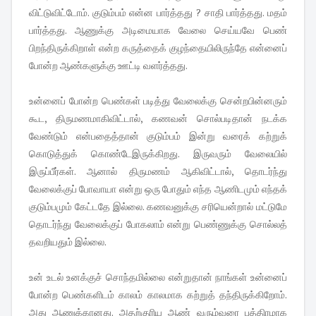
விட்டுவிட்டோம். குடும்பம் என்ன பார்த்தது ? சாதி பார்த்தது. மதம்
பார்த்தது. ஆணுக்கு அடிமையாக வேலை செய்யவே பெண்
பிறந்திருக்கிறாள் என்ற கருத்தைக் குழந்தையிலிருந்தே என்னைப்
போன்ற ஆண்களுக்கு ஊட்டி வளர்த்தது.
உன்னைப் போன்ற பெண்கள் படித்து வேலைக்கு சென்றபின்னரும்
கூட, திருமணமாகிவிட்டால், கணவன் சொல்படிதான் நடக்க
வேண்டும் என்பதைத்தான் குடும்பம் இன்று வரைக் கற்றுக்
கொடுத்துக் கொண்டேஇருக்கிறது. இருவரும் வேலையில்
இருப்பீர்கள். ஆனால் திருமணம் ஆகிவிட்டால், தொடர்ந்து
வேலைக்குப் போவாயா என்று ஒரு போதும் எந்த ஆணிடமும் எந்தக்
குடும்பமும் கேட்டதே இல்லை. கணவனுக்கு சரியென்றால் மட்டுமே
தொடர்ந்து வேலைக்குப் போகலாம் என்று பெண்ணுக்கு சொல்லத்
தவறியதும் இல்லை.
உன் உடல் உனக்குச் சொந்தமில்லை என்றுதான் நாங்கள் உன்னைப்
போன்ற பெண்களிடம் காலம் காலமாக கற்றுத் தந்திருக்கிறோம்.
அது ஆணுக்கானது. அதற்குரிய ஆண் வரும்வரை பத்திரமாக