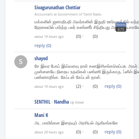
Sivagurunathan Chettiar
Accountant at Government of Tamil Nadu
மக்களின் ஜனாதிபதி அவர்களின் இறுதி ஊர்வலத்தில் வந்த 
Points
நேரலையில் பார்த்த பலர் கண்ணீர் சிந்தியது அணிச்சயாகவே
675
(0)
·
(0)
about 19 hours ago
reply
(0)
shayed
S
சே இவர போய் இவ்வளவு நாள் கலாஇசிடீங்கலெப்பa. அவர் அ
முன்னையே நிறைய உதவிகள் பண்ணி இருக்காரு. ப்ளீஸ் இ
பண்ணாதீங்க. கேப்டன் கேப்டன் தான்.
(2)
·
(0)
reply
(0)
about 19 hours ago
SENTHIL
Nandha
·
Up Voted
Mani K
அட பாவிங்கள இதையும் அரசியல் ஆகிடீங்களே
(0)
·
(0)
reply
(0)
about 20 hours ago