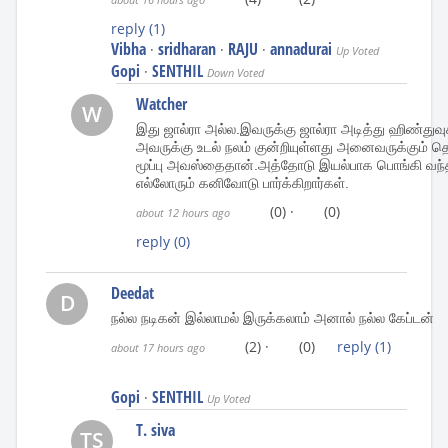
reply
(1)
Vibha
sridharan
RAJU
annadurai
·
·
·
Up Voted
Gopi
SENTHIL
·
Down Voted
Watcher
W
இது ஜால்ரா அல்ல.இவருக்கு ஜால்ரா அடித்து ஹிண்து
அவருக்கு உடல் நலம் குன்றியுள்ளது அனைவருக்கும் தெர
மூப்பு அவஸ்தைதான்.அத்தோடு இயல்பாக பொங்கி வ
எல்லோரும் கனிவோடு பார்க்கிறார்கள்.
(0)
·
(0)
about 12 hours ago
reply
(0)
Deedat
D
நல்ல நடிகன் இல்லாமல் இருக்கலாம் அனால் நல்ல கேப்டன்
(2)
·
(0)
reply
(1)
about 17 hours ago
Gopi
SENTHIL
·
Up Voted
T. siva
TS