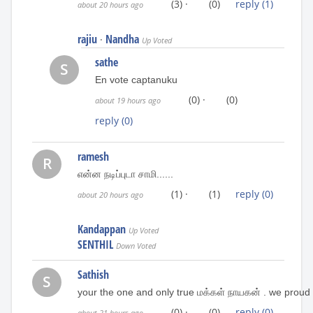
(3)
·
(0)
reply
(1)
about 20 hours ago
rajiu
Nandha
·
Up Voted
sathe
S
En vote captanuku
(0)
·
(0)
about 19 hours ago
reply
(0)
ramesh
R
என்ன நடிப்புடா சாமி......
(1)
·
(1)
reply
(0)
about 20 hours ago
Kandappan
Up Voted
SENTHIL
Down Voted
Sathish
S
your the one and only true மக்கள் நாயகன் . we proud to
(0)
·
(0)
reply
(0)
about 21 hours ago