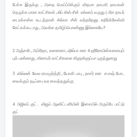
பேச்சு இருக்கு , அதை மெய்ப்பிக்கும் விதமா நாயகி நாயகன்
நெருக்க மான காட்சிகள் , லிப் கிஸ் சீன் எல்லாம் வருது ( மீரா நாயர்
டைரக்சன்ல கூடத்தான் கில்மா சீன் வந்ததேனு எதிர்க்கேள்வி
கேட்கக்கூடாது , அவங்க தமிழ்ப்பொண்ணு இல்லையே?
2 அஞ்சலி , அம்ரிதா, சுனைனா, ஷில்பா என 4 ஹீரோயின்களையும்
புக் பண்ணது , கிளாமர் காட்சிகளை கிளுகிளுப்பா புகுத்துனது
3 வில்லன் வேல ராமமூர்த்தி , யோகி பாபு , நாசர் என சபாஷ் போட
வைக்கும் நடிப்பை வர வைத்ததுக்கு
4 பிஜிஎம் குட் . விஜய் ஆண்ட்டனியின் இசையில் அரும்பே பாட்டு
குட்