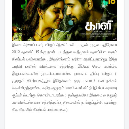
இசை அமைப்பாளர் விஜய் ஆண்ட்டனி முதன் முதலா ஹீரோவா
2012 ஆகஸ்ட் 15 க்கு நான் படத்துல அறிமுகம் ஆனப்போ பலரும்
கிண்டல் பண்ணாங்க , இவரெல்லாம் ஹீரோ ஆகிட்டாரா?னு. இதே
மாதிரி பலரின் கிண்டலை சந்தித்து இப்போ செம ஃபார்ம்ல
இருப்பவ்ங்களில் முக்கியமானவங்க நாளைய தீர்ப்பு விஜய் (
குமுதம் விமர்சனத்துல இதெல்லாம் ஒரு முகமா? என நக்கல்
அடிச்சிருந்தாங்க , அதே குமுதம் பணம் வாங்கிட்டு இப்போ அவரை
சூப்பர் ஸ்டார்னு கொண்டாடறங்க ) துள்ளுவதோ இளமை ல தனுஷ்
பல கிண்டல்களை சந்தித்தார்.( தினமலரில் நாக்குப்பூச்சி நடிகர்னு
கிசு கிசு வில் கிண்டல் பண்ணாங்க)