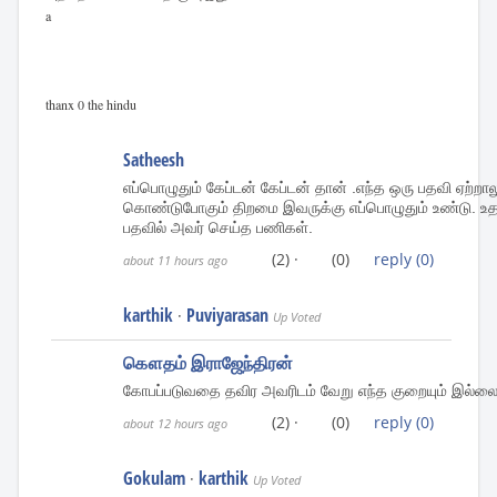
a
thanx 0 the hindu
Satheesh
எப்பொழுதும் கேப்டன் கேப்டன் தான் .எந்த ஒரு பதவி ஏற்
கொண்டுபோகும் திறமை இவருக்கு எப்பொழுதும் உண்டு. உத
பதவில் அவர் செய்த பணிகள்.
(2)
·
(0)
reply
(0)
about 11 hours ago
karthik
Puviyarasan
·
Up Voted
கௌதம் இராஜேந்திரன்
கோபப்படுவதை தவிர அவரிடம் வேறு எந்த குறையும் இல்லை!
(2)
·
(0)
reply
(0)
about 12 hours ago
Gokulam
karthik
·
Up Voted