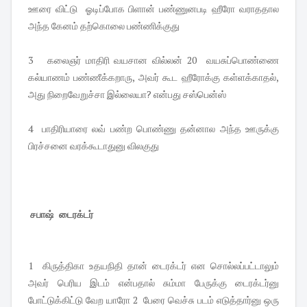
ஊரை விட்டு ஓடிப்போக பிளான் பண்ணுனபடி ஹீரோ வராததால
அந்த கேனம் தற்கொலை பண்ணிக்குது
3 கலைஞர் மாதிரி வயசான வில்லன் 20 வயசுப்பொண்ணை
கல்யாணம் பண்ணீக்கறாரு, அவர் கூட ஹீரோக்கு கள்ளக்காதல்,
அது நிறைவேறுச்சா இல்லையா? என்பது சஸ்பென்ஸ்
4 பாதிரியாரை லவ் பண்ற பொண்ணு தன்னால அந்த ஊருக்கு
பிரச்சனை வரக்கூடாதுனு விலகுது
சபாஷ் டைரக்டர்
1 கிருத்திகா உதயநிதி தான் டைரக்டர் என சொல்லப்பட்டாலும்
அவர் பெரிய இடம் என்பதால் சும்மா பேருக்கு டைரக்டர்னு
போட்டுக்கிட்டு வேற யாரோ 2 பேரை வெச்சு படம் எடுத்தார்னு ஒரு