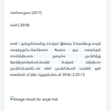
அண்ணாதுரை (2017)
காளி ( 2018)
காளி − ஒன்றுக்கொன்று சம்பந்தம் இல்லாத 3 வெவ்வேறு காதல் 
கதை(குறும்படங்கள்)களை 4வதாக ஒரு கதைக்குள் 
சாமார்த்தியமாக நுழைக்க முயற்சித்து 
தோற்றிருக்கிறார்கள்,வெற்றி பெற்றால் வித்தியாச 
முயற்சி,பெறாவிட்டால் வீண் முயற்சி,யோகி பாபுவின் ஒன் 
லைனர்கள் மட்டுமே ஆறுதல்,விகடன் 39 ரே−2.25 / 5