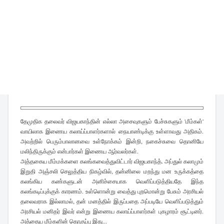
தேமுதிக தலைவர் விஜயகாந்தின் எல்லா அசைவுகளும் பேச்சுகளும் 'மீம்கள்'
வாயிலாக இணைய கலாய்ப்பாளர்களால் நையாண்டிக்கு உள்ளாவது அதிகம்.
அவற்றில் பெரும்பாலானவை உள்நோக்கம் இன்றி, நகைச்சுவை தொனியே
மலிந்திருக்கும் என்பார்கள் இணைய ஆர்வலர்கள்.
அத்தகைய மீம்மக்களை கலங்கவைத்துவிட்டார் விஜயகாந்த். அப்துல் கலாமும்
இறுதி அஞ்சலி செலுத்திய நிகழ்வில், தன்னிலை மறந்து மன உருக்கத்தை
கலங்கிய கண்களுடன் அனிச்சையாக வெளிப்படுத்தியதே இந்த
கலங்கடிப்புக்குக் காரணம். உள்ளொன்று வைத்து புறமொன்று பேசும் அரசியல்
தலைவராக இல்லாமல், தன் மனத்தில் இருப்பதை அப்படியே வெளிப்படுத்தும்
அரசியல் மனிதர் இவர் என்று இணைய கலாய்ப்பாளர்கள் புகழாரம் சூட்டினர்.
அத்தைய மீம்களின் தொகுப்பு இது...