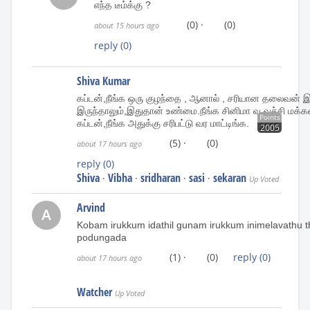
எந்த டீம்க்கு ?
(0)
·
(0)
about 15 hours ago
reply
(0)
Shiva Kumar
கப்டன்,நீங்க ஒரு குழந்தை , ஆனால் , சரியான தலைவன்
இருந்தாலும்,இதுதான் உண்மை.நீங்க சினிமா வ வச்சி மக்
Points
கப்டன்,நீங்க அதுக்கு சரிபட்டு வர மாட்டிங்க.
2005
(5)
·
(0)
about 17 hours ago
reply
(0)
Shiva
Vibha
sridharan
sasi
sekaran
·
·
·
·
Up Voted
Arvind
A
Kobam irukkum idathil gunam irukkum inimelavathu 
podungada
(1)
·
(0)
reply
(0)
about 17 hours ago
Watcher
Up Voted