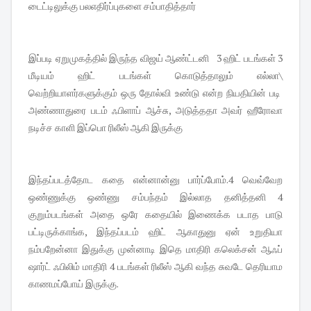
டைட்டிலுக்கு பலஎதிர்ப்புகளை சம்பாதித்தார்
இப்படி ஏறுமுகத்தில் இருந்த விஜய் ஆண்ட்டனி 3 ஹிட் படங்கள் 3
மீடியம் ஹிட் படங்கள் கொடுத்தாலும் எல்லா\
வெற்றியாளர்களுக்கும் ஒரு தோல்வி உண்டு என்ற நியதியின் படி
அண்ணாதுரை படம் ஃபிளாப் ஆச்சு, அடுத்ததா அவர் ஹீரோவா
நடிச்ச காளி இப்பொ ரிலீஸ் ஆகி இருக்கு
இந்தப்படத்தோட கதை என்னான்னு பார்ப்போம்.4 வெவ்வேற
ஒண்ணுக்கு ஒண்ணு சம்பந்தம் இல்லாத தனித்தனி 4
குறும்படங்கள் அதை ஒரே கதையில் இணைக்க படாத பாடு
பட்டிருக்காங்க, இந்தப்படம் ஹிட் ஆகாதுனு ஏன் உறுதியா
நம்பறேன்னா இதுக்கு முன்னாடி இதெ மாதிரி கலெக்சன் ஆஃப்
ஷார்ட் ஃபிலிம் மாதிரி 4 படங்கள் ரிலீஸ் ஆகி வந்த சுவடே தெரியாம
காணமப்போய் இருக்கு.