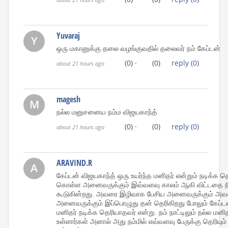
Yuvaraj
Y
ஒரு மகானுக்கு தலை வழங்குவதில் தலைவர் நம் கேப்டன்
(0)
·
(0)
reply
(0)
about 21 hours ago
magesh
M
நல்ல மனுசனைய நம்ம விஜயகாந்த்
(0)
·
(0)
reply
(0)
about 21 hours ago
ARAVIND.R
A
கேப்டன் விஜயகாந்த் ஒரு உயர்ந்த மனிதர் என்றும் நடிக்க தெர
கொள்ள அனைவருக்கும் இவ்வளவு காலம் ஆகி விட்டதை நி
கூடுகின்றது. அவரை இழிவாக பேசிய அனைவருக்கும் அவரை
அனைவருக்கும் இப்பொழுது தன் தெரிகிறது போலும் கேப்டன
மனிதர் நடிக்க தெரியாதவர் என்று. நம் நாட்டிலும் நல்ல ம
உள்ளார்கள் அனால் அது நம்மில் எவ்வளவு பேருக்கு தெரியும