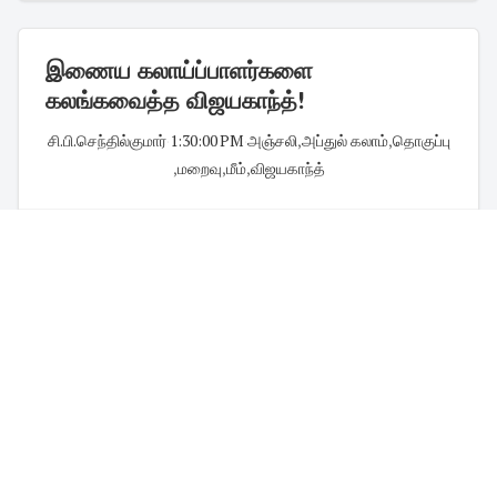
இணைய கலாய்ப்பாளர்களை
கலங்கவைத்த விஜயகாந்த்!
சி.பி.செந்தில்குமார்
·
1:30:00 PM
·
அஞ்சலி
,
அப்துல் கலாம்
,
தொகுப்பு
,
மறைவு
,
மீம்
,
விஜயகாந்த்