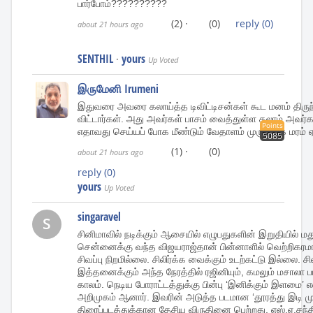
பார்போம்??????????
(2)
·
(0)
reply
(0)
about 21 hours ago
SENTHIL
yours
·
Up Voted
இருமேனி Irumeni
இதுவரை அவரை கலாய்த்த டிவிட்டிசன்கள் கூட மனம் திருந்தி
விட்டார்கள். அது அவர்கள் பாசம் வைத்துள்ள கலாம் அவர
Points
எதாவது செய்யப் போக மீண்டும் வேதாளம் முருங்கை மரம் 
5085
(1)
·
(0)
about 21 hours ago
reply
(0)
yours
Up Voted
singaravel
S
சினிமாவில் நடிக்கும் ஆசையில் எழுபதுகளின் இறுதியில் மத
சென்னைக்கு வந்த விஜயராஜ்தான் பின்னாளில் வெற்றிகரம
சிவப்பு நிறமில்லை. சிலிர்க்க வைக்கும் உடற்கட்டு இல்லை.
இத்தனைக்கும் அந்த நேரத்தில் ரஜினியும், கமலும் மசாலா
காலம். நெடிய போராட்டத்துக்கு பின்பு ‘இனிக்கும் இளமை’ 
அறிமுகம் ஆனார். இவரின் அடுத்த படமான ‘தூரத்து இடி ம
திரைப்படத்துக்கான தேசிய விருதினை பெற்றது. எஸ்.ஏ.சந்த