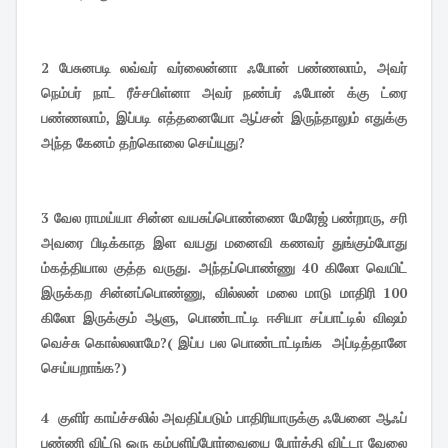
2 பேசுனபடி லவ்வர் வர்லைன்னா ஃபோன் பண்ணலாம், அவர்
நெம்பர் நாட் ரீச்சபிள்னா அவர் நண்பர் ஃபோன் க்கு ட்ரை
பண்ணலாம், இப்படி எத்தனையோ ஆப்சன் இருந்தாலும் எதுக்கு
அந்த கேனம் தற்கொலை செய்யுது?
3 வேல ராமய்யா சின்ன வயசுப்பொண்ணை மேரேஜ் பண்றாரு, சரி
அவரை பிடிக்காத இள வயது மனைவி கணவர் துங்கும்போது
ம்கத்தியால குத்த வருது. அந்தப்பொண்ணு 40 கிலோ வெயிட்
இருக்கற சின்னப்பொண்ணு, வில்லன் மலை மாடு மாதிரி 100
கிலோ இருக்கும் ஆளு, பொண்டாட்டி ஈசியா சப்பாட்டில் விஷம்
வெச்சு கொல்லலாமே?( இப்ப பல பொண்டாட்டிங்க அப்டித்தானே
செய்யறாங்க?)
4 குளிர் காய்ச்சலில் அவதிப்படும் பாதிரியாருக்கு ஃபேனை ஆஃப்
பண்ணி விட்டு ஒரு கம்பளிப்போர்வையை போர்த்தி விட்டா வேலை