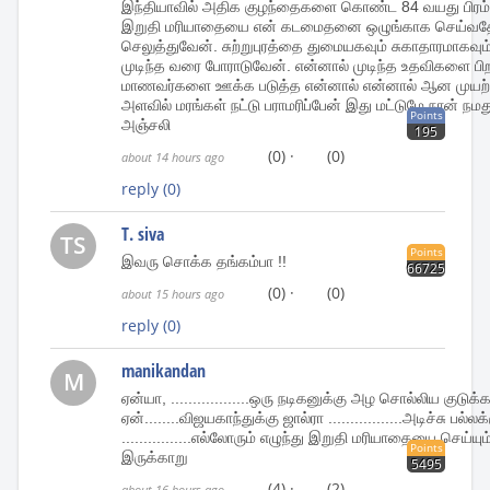
இந்தியாவில் அதிக குழந்தைகளை கொண்ட 84 வயது பிரம்மச
இறுதி மரியாதையை என் கடமைதனை ஒழுங்காக செய்வதே
செலுத்துவேன். சுற்றுபுரத்தை துமையகவும் சுகாதாரமாகவ
முடிந்த வரை போராடுவேன். என்னால் முடிந்த உதவிகளை பிற
மாணவர்களை ஊக்க படுத்த என்னால் என்னால் ஆன முயற்
அளவில் மரங்கள் நட்டு பராமரிப்பேன் இது மட்டுமே நான் நம
Points
அஞ்சலி
195
(0)
·
(0)
about 14 hours ago
reply
(0)
T. siva
TS
Points
இவரு சொக்க தங்கம்பா !!
66725
(0)
·
(0)
about 15 hours ago
reply
(0)
manikandan
M
ஏன்யா, ..................ஒரு நடிகனுக்கு அழ சொல்லிய குடுக்
ஏன்........விஜயகாந்துக்கு ஜால்ரா .................அடிச்சு பல்ல
................எல்லோரும் எழுந்து இறுதி மரியாதையை செய்யு
Points
இருக்காறு
5495
(4)
·
(2)
about 16 hours ago