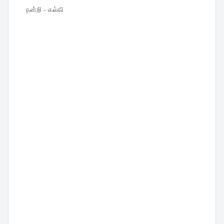
நன்றி - கல்கி