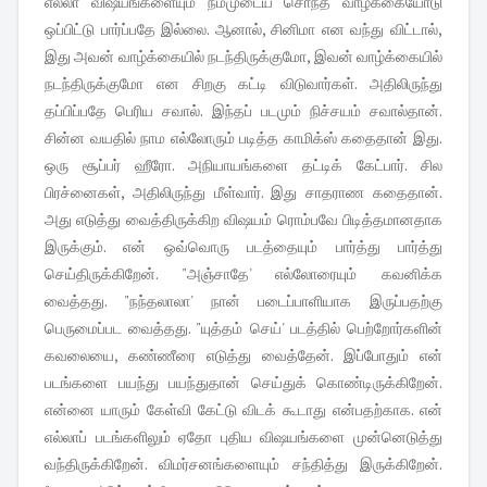
எல்லா விஷயங்களையும் நம்முடைய சொந்த வாழ்க்கையோடு
ஒப்பிட்டு பார்ப்பதே இல்லை. ஆனால், சினிமா என வந்து விட்டால்,
இது அவன் வாழ்க்கையில் நடந்திருக்குமோ, இவன் வாழ்க்கையில்
நடந்திருக்குமோ என சிறகு கட்டி விடுவார்கள். அதிலிருந்து
தப்பிப்பதே பெரிய சவால். இந்தப் படமும் நிச்சயம் சவால்தான்.
சின்ன வயதில் நாம எல்லோரும் படித்த காமிக்ஸ் கதைதான் இது.
ஒரு சூப்பர் ஹீரோ. அநியாயங்களை தட்டிக் கேட்பார். சில
பிரச்னைகள், அதிலிருந்து மீள்வார். இது சாதராண கதைதான்.
அது எடுத்து வைத்திருக்கிற விஷயம் ரொம்பவே பிடித்தமானதாக
இருக்கும். என் ஒவ்வொரு படத்தையும் பார்த்து பார்த்து
செய்திருக்கிறேன். "அஞ்சாதே' எல்லோரையும் கவனிக்க
வைத்தது. "நந்தலாலா' நான் படைப்பாளியாக இருப்பதற்கு
பெருமைப்பட வைத்தது. "யுத்தம் செய்' படத்தில் பெற்றோர்களின்
கவலையை, கண்ணீரை எடுத்து வைத்தேன். இப்போதும் என்
படங்களை பயந்து பயந்துதான் செய்துக் கொண்டிருக்கிறேன்.
என்னை யாரும் கேள்வி கேட்டு விடக் கூடாது என்பதற்காக. என்
எல்லாப் படங்களிலும் ஏதோ புதிய விஷயங்களை முன்னெடுத்து
வந்திருக்கிறேன். விமர்சனங்களையும் சந்தித்து இருக்கிறேன்.