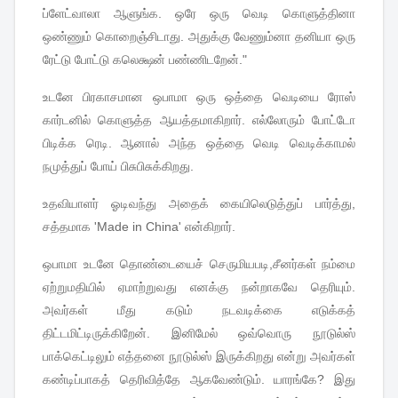
ப்ளேட்வாலா
ஆளுங்க
.
ஒரே
ஒரு
வெடி
கொளுத்தினா
ஒண்ணும்
கொறைஞ்சிடாது
.
அதுக்கு
வேணும்னா
தனியா
ஒரு
ரேட்டு
போட்டு
கலெக்ஷன்
பண்ணிடறேன்
."
உடனே
பிரகாசமான
ஒபாமா
ஒரு
ஒத்தை
வெடியை
ரோஸ்
கார்டனில்
கொளுத்த
ஆயத்தமாகிறார்
.
எல்லோரும்
போட்டோ
பிடிக்க
ரெடி
.
ஆனால்
அந்த
ஒத்தை
வெடி
வெடிக்காமல்
நமுத்துப்
போய்
பிசுபிசுக்கிறது
.
உதவியாளர்
ஓடிவந்து
அதைக்
கையிலெடுத்துப்
பார்த்து
,
சத்தமாக
'Made in China'
என்கிறார்
.
ஒபாமா
உடனே
தொண்டையைச்
செருமியபடி
,
சீனர்கள்
நம்மை
ஏற்றுமதியில்
ஏமாற்றுவது
எனக்கு
நன்றாகவே
தெரியும்
.
அவர்கள்
மீது
கடும்
நடவடிக்கை
எடுக்கத்
திட்டமிட்டிருக்கிறேன்
.
இனிமேல்
ஒவ்வொரு
நூடுல்ஸ்
பாக்கெட்டிலும்
எத்தனை
நூடுல்ஸ்
இருக்கிறது
என்று
அவர்கள்
கண்டிப்பாகத்
தெரிவித்தே
ஆகவேண்டும்
.
யாரங்கே
?
இது