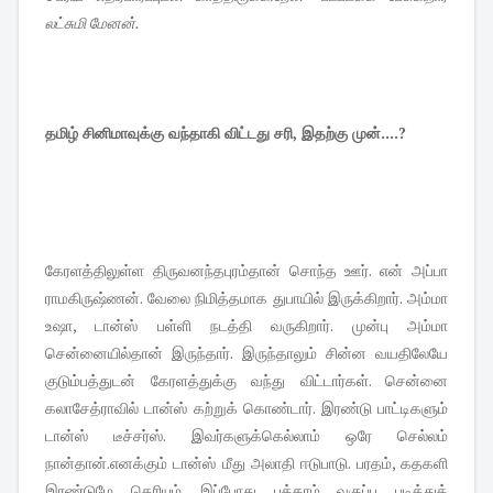
லட்சுமி மேனன்.
தமிழ் சினிமாவுக்கு வந்தாகி விட்டது சரி, இதற்கு முன்....?
கேரளத்திலுள்ள திருவனந்தபுரம்தான் சொந்த ஊர். என் அப்பா
ராமகிருஷ்ணன். வேலை நிமித்தமாக துபாயில் இருக்கிறார். அம்மா
உஷா, டான்ஸ் பள்ளி நடத்தி வருகிறார். முன்பு அம்மா
சென்னையில்தான் இருந்தார். இருந்தாலும் சின்ன வயதிலேயே
குடும்பத்துடன் கேரளத்துக்கு வந்து விட்டார்கள். சென்னை
கலாசேத்ராவில் டான்ஸ் கற்றுக் கொண்டார். இரண்டு பாட்டிகளும்
டான்ஸ் டீச்சர்ஸ். இவர்களுக்கெல்லாம் ஒரே செல்லம்
நான்தான்.எனக்கும் டான்ஸ் மீது அலாதி ஈடுபாடு. பரதம், கதகளி
இரண்டுமே தெரியும். இப்போது பத்தாம் வகுப்பு படித்துக்