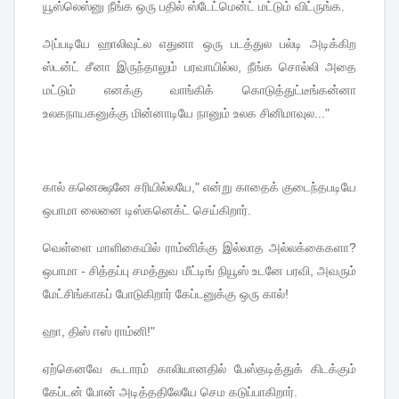
யூஸ்லெஸ்னு
நீங்க
ஒரு
பதில்
ஸ்டேட்மென்ட்
மட்டும்
விட்ருங்க
.
அப்படியே
ஹாலிவுட்ல
எதுனா
ஒரு
படத்துல
பல்டி
அடிக்கிற
ஸ்டன்ட்
சீனா
இருந்தாலும்
பரவாயில்ல
,
நீங்க
சொல்லி
அதை
மட்டும்
எனக்கு
வாங்கிக்
கொடுத்துட்டீங்கன்னா
உலகநாயகனுக்கு
மின்னாடியே
நானும்
உலக
சினிமாவுல
..."
கால்
கனெக்ஷனே
சரியில்லயே
,"
என்று
காதைக்
குடைந்தபடியே
ஒபாமா
லைனை
டிஸ்கனெக்ட்
செய்கிறார்
.
வெள்ளை
மாளிகையில்
ராம்னிக்கு
இல்லாத
அல்லக்கைகளா
?
ஒபாமா
-
சித்தப்பு
சமத்துவ
மீட்டிங்
நியூஸ்
உடனே
பரவி
,
அவரும்
மேட்சிங்காகப்
போடுகிறார்
கேப்டனுக்கு
ஒரு
கால்
!
ஹா
,
திஸ்
ஈஸ்
ராம்னி
!"
ஏற்கெனவே
கூடாரம்
காலியானதில்
பேஸ்தடித்துக்
கிடக்கும்
கேப்டன்
போன்
அடித்ததிலேயே
செம
கடுப்பாகிறார்
.