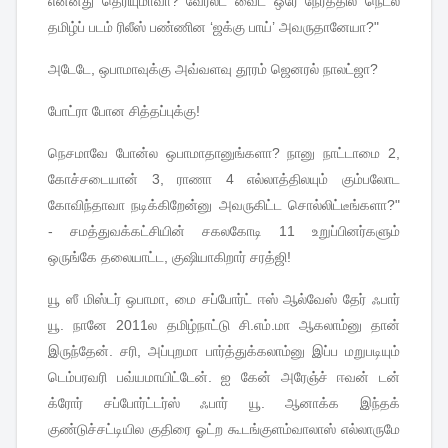
என்னது
தெரியுமாவா
?
வேர்ல்ட்
வைட்
ஒரே
நேரத்தில
நெட்ல
தமிழ்ப்
படம்
ரிலீஸ்
பண்ணின
‘
ஜக்கு
பாய்
’
அவருதானேயா
?"
அடேடே
,
ஒபாமாவுக்கு
அவ்வளவு
தூரம்
ஜெனரல்
நாலட்ஜா
?
போட்ரா
போன
சித்தப்புக்கு
!
நெசமாவே
போன்ல
ஒபாமாதானுங்களா
?
நானு
நாட்டாமை
2,
கோச்சடையான்
3,
ராணா
4
எல்லாத்திலயும்
கும்பலோட
கோவிந்தாவா
நடிக்கிறேன்னு
அவருகிட்ட
சொல்லிட்டீங்களா
?"
-
சமத்துவக்கட்சியின்
சகலகோடி
11
உறுப்பினர்களும்
ஒருங்கே
தலையாட்ட
,
குஷியாகிறார்
சரத்ஜி
!
யூ
ஸீ
மிஸ்டர்
ஒபாமா
,
மை
சப்போர்ட்
ஈஸ்
ஆல்வேஸ்
தேர்
ஃபார்
யூ
.
நானே
2011
ல
தமிழ்நாட்டு
சி
.
எம்
.
மா
ஆகலாம்னு
தான்
இருந்தேன்
.
சரி
,
அப்புறமா
பார்த்துக்கலாம்னு
இப்ப
மறுபடியும்
டெம்பரவரி
பவ்யமாயிட்டேன்
.
ஐ
கேன்
அரேஞ்ச்
ஈவன்
டன்
க்ரோர்
சப்போர்ட்டர்ஸ்
ஃபார்
யூ
.
ஆனாக்க
இந்தக்
குண்டுச்சட்டியில
குதிரை
ஓட்ற
கூடங்குளம்வாலாஸ்
எல்லாருமே