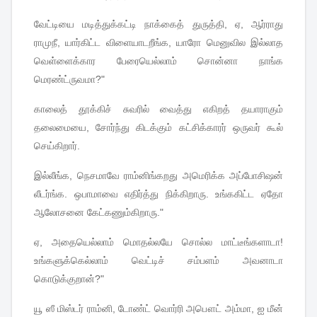
வேட்டியை
மடித்துக்கட்டி
நாக்கைத்
துருத்தி
,
ஏ
,
ஆர்ராது
ராமுநீ
,
யார்கிட்ட
விளையாடறீங்க
,
யாரோ
மெனுவில
இல்லாத
வெள்ளைக்கார
பேரையெல்லாம்
சொன்னா
நாங்க
மெரண்ட்ருவமா
?"
காலைத்
தூக்கிச்
சுவரில்
வைத்து
எகிறத்
தயாராகும்
தலைமையை
,
சோர்ந்து
கிடக்கும்
கட்சிக்காரர்
ஒருவர்
கூல்
செய்கிறார்
.
இல்லீங்க
,
நெசமாவே
ராம்னிங்கறது
அமெரிக்க
அப்போசிஷன்
லீடர்ங்க
.
ஒபாமாவை
எதிர்த்து
நிக்கிறாரு
.
உங்ககிட்ட
ஏதோ
ஆலோசனை
கேட்கணும்கிறாரு
."
ஏ
,
அதையெல்லாம்
மொதல்லயே
சொல்ல
மாட்டீங்களாடா
!
உங்களுக்கெல்லாம்
வெட்டிச்
சம்பளம்
அவனாடா
கொடுக்குறான்
?"
யூ
ஸீ
மிஸ்டர்
ராம்னி
,
டோண்ட்
வொர்ரி
அபௌட்
அம்மா
,
ஐ
மீன்