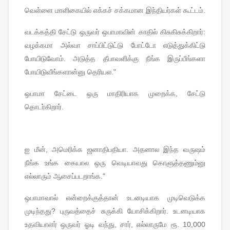
வெள்ளை
மாளிகையில்
எக்கச்
சக்கமான
இந்தியர்கள்
கூட்டம்
.
வடக்கத்தி
சேட்டு
ஒருவர்
ஒபாமாவின்
காதில்
கிசுகிசுக்கிறார்
:
வழக்கமா
அல்வா
சாப்பிட்டுட்டு
போட்டோ
எடுத்துக்கிட்டு
போயிடுவோம்
.
அடுத்த
தீபாவளிக்கு
நீங்க
இருப்பீங்களா
போயிடுவீங்களான்னு
தெரியல
."
ஒபாமா
சேட்டை
ஒரு
மாதிரியாக
முறைக்க
,
சேட்டு
தொடர்கிறார்
.
ஐ
மீன்
,
அமெரிக்க
ஜனாதிபதியா
.
அதனால
இந்த
வருஷம்
நீங்க
உங்க
கையால
ஒரு
வெடியாவது
கொளுத்தணும்னு
எல்லாரும்
ஆசைப்படறாங்க
."
ஒபாமாவால்
என்றைக்குத்தான்
உடனடியாக
முடிவெடுக்க
முடிந்தது
?
புருவத்தைச்
சுருக்கி
யோசிக்கிறார்
.
உடனடியாக
உதவியாளர்
ஒருவர்
ஓடி
வந்து
,
சார்
,
எல்லாருமே
ரூ
. 10,000