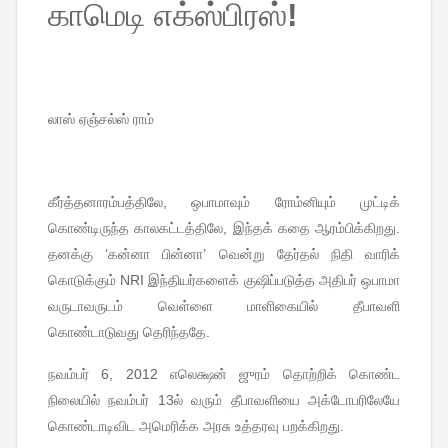
காமெடி
எக்ஸ்பிரஸ்
!
லாஸ்
ஏஞ்சல்ஸ்
ராம்
கீர்த்தனாரம்பத்திலே
,
ஒபாமாவும்
ரோம்னியும்
முட்டிக்
கொண்டிருந்த
காலகட்டத்திலே
,
இந்தக்
கதை
ஆரம்பிக்கிறது
.
தனக்கு
‘
கன்னா
பின்னா
’
வென்று
தேர்தல்
நிதி
வாரிக்
கொடுக்கும்
NRI
இந்தியர்களைக்
குஷிப்படுத்த
அதிபர்
ஒபாமா
வருடாவருடம்
வெள்ளை
மாளிகையில்
தீபாவளி
கொண்டாடுவது
தெரிந்ததே
.
நவம்பர்
6, 2012
எலெக்ஷன்
ஜுரம்
தொற்றிக்
கொண்ட
நிலையில்
நவம்பர்
13
ல்
வரும்
தீபாவளியை
அக்டோபரிலேயே
கொண்டாடிவிட
அமெரிக்க
அரசு
உத்தரவு
பறக்கிறது
.