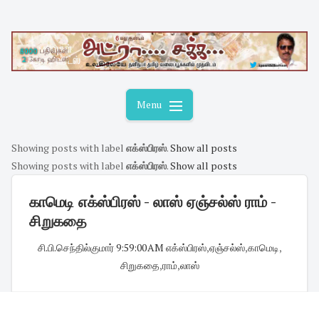
Skip
to
content
Menu
Showing posts with label
எக்ஸ்பிரஸ்
.
Show all posts
Showing posts with label
எக்ஸ்பிரஸ்
.
Show all posts
காமெடி எக்ஸ்பிரஸ் - லாஸ் ஏஞ்சல்ஸ் ராம் -
சிறுகதை
சி.பி.செந்தில்குமார்
·
9:59:00 AM
·
எக்ஸ்பிரஸ்
,
ஏஞ்சல்ஸ்
,
காமெடி
,
சிறுகதை
,
ராம்
,
லாஸ்