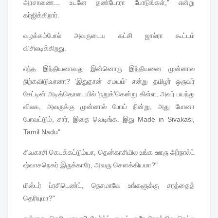
அரசாணை
...
உடனே
தண்டோரா
போடுங்கள்
,"
என்று
கர்ஜிக்கிறார்
.
வழக்கம்போல்
அவருடைய
கட்சி
ஜால்ரா
கூட்டம்
விசிலடிக்கிறது
.
எந்த
இந்தியனாவது
இன்னொரு
இந்தியனை
முன்னால
நிற்கவிடுவானா
? ‘
இதுதான்
சமயம்
’
என்று
தமிழர்
ஒருவர்
சேட்டின்
அடித்தொடையில்
‘
நறுக்
’
கென்று
கிள்ள
,
அவர்
பயந்து
விலக
,
அவருக்கு
முன்னால்
போய்
நின்று
,
அது
போனா
போவட்டும்
,
சார்
,
இதை
வெடிங்க
.
இது
Made in Sivakasi,
Tamil Nadu"
சிவகாசி
கெடக்கட்டும்யா
,
தென்காசியில
உங்க
ஊரு
அர்நால்ட்
ஷ்வாசநெகர்
இருக்காரே
,
அவரு
சௌக்கியமா
?"
மிஸ்டர்
ப்ரசிடெண்ட்
,
நெசமாவே
உங்களுக்கு
சரத்தைத்
தெரியுமா
?"