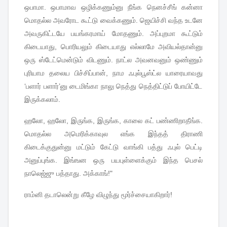
ஒபாமா
.
ஒபாமாவ
ஒழிக்கணும்னு
நீங்க
நெனச்சீங்
கன்னா
மொதல்ல
அவரோட
கூட்டு
வைக்கணும்
.
ஜெயிச்சி
வந்த
உடனே
அவருகிட்டயே
பயங்கரமாய்
மோதணும்
.
அப்புறமா
கூட்டும்
கிடையாது
,
பொரியலும்
கிடையாது
எல்லாமே
அவியல்தான்னு
ஒரு
ஸ்டேட்மென்டும்
விடணும்
.
நாட்ல
அவனவனும்
ஒண்ணும்
புரியாம
தலைய
பிச்சிப்பான்
,
நாம
ஃபுல்பூஸ்ட்ல
யாரையாவது
‘
பளார்
பளார்
’
னு
டைமிங்கா
நாலு
நெத்து
நெத்திட்டுப்
போயிட்டே
இருக்கலாம்
.
ஹலோ
,
ஹலோ
,
இருங்க
,
இருங்க
,
காலை
கட்
பண்ணிறாதீங்க
.
மொதல்ல
அமெரிக்காவுல
எங்க
இந்தத்
திராணி
கிடைக்குதுன்னு
மட்டும்
கேட்டு
வாங்கி
பத்து
ஃபுல்
பெட்டி
அனுப்புங்க
.
இங்ஙன
ஒரு
பயபுள்ளைக்கும்
இந்த
பெசல்
நாலெஜ்ஜு
பத்தாது
.
அக்காங்
!"
ராம்னி
தடாலென்று
கீழே
விழுந்து
மூர்ச்சையாகிறார்
!