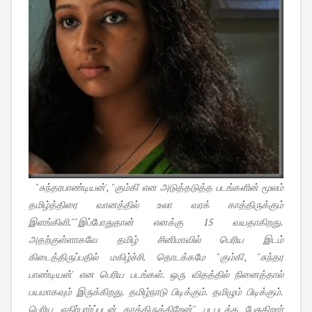
"சுந்தரபாண்டியன்', "கும்கி' என அடுத்தடுத்த படங்களின் மூலம்
தமிழ்த்திரை வானத்தில் உலா வரக் காத்திருக்கும்
இளங்கிளி.""இப்போதுதான் எனக்கு 15 வயதாகிறது.
அதற்குள்ளாகவே தமிழ் சினிமாவில் பெரிய இடம்
கிடைத்திருப்பதில் மகிழ்ச்சி. தொடக்கமே "கும்கி', "சுந்தர
பாண்டியன்' என பெரிய படங்கள். ஒரு விதத்தில் நினைத்தால்
பயமாகவும் இருக்கிறது. தமிழ்நாடு பிடிக்கும். தமிழும் பிடிக்கும்.
பெரிய எதிர்பார்ப்புடன் காத்திருக்கிறேன்'' படபடக்க பேசுகிறார்