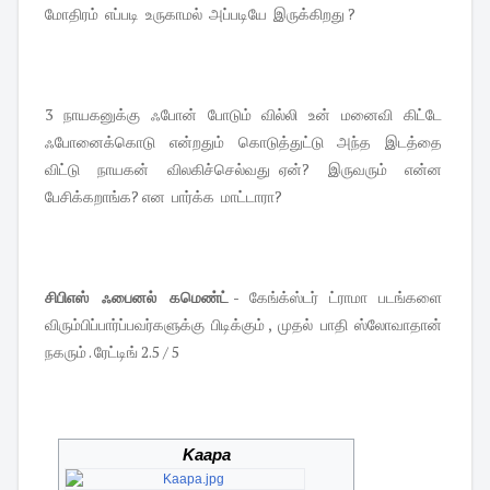
மோதிரம் எப்படி உருகாமல் அப்படியே இருக்கிறது ?
3 நாயகனுக்கு ஃபோன் போடும் வில்லி உன் மனைவி கிட்டே
ஃபோனைக்கொடு என்றதும் கொடுத்துட்டு அந்த இடத்தை
விட்டு நாயகன் விலகிச்செல்வது ஏன்? இருவரும் என்ன
பேசிக்கறாங்க? என பார்க்க மாட்டாரா?
சிபிஎஸ் ஃபைனல் கமெண்ட்
- கேங்க்ஸ்டர் ட்ராமா படங்களை
விரும்பிப்பார்ப்பவர்களுக்கு பிடிக்கும் , முதல் பாதி ஸ்லோவாதான்
நகரும் . ரேட்டிங் 2.5 / 5
Kaapa