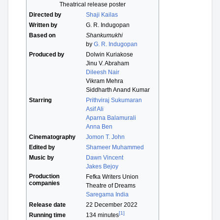
Theatrical release poster
Directed by
Shaji Kailas
Written by
G. R. Indugopan
Based on
Shankumukhi
by
G. R. Indugopan
Produced by
Dolwin Kuriakose
Jinu V. Abraham
Dileesh Nair
Vikram Mehra
Siddharth Anand Kumar
Starring
Prithviraj Sukumaran
Asif Ali
Aparna Balamurali
Anna Ben
Cinematography
Jomon T. John
Edited by
Shameer Muhammed
Music by
Dawn Vincent
Jakes Bejoy
Production
Fefka Writers Union
companies
Theatre of Dreams
Saregama India
Release date
22 December 2022
[1]
Running time
134 minutes