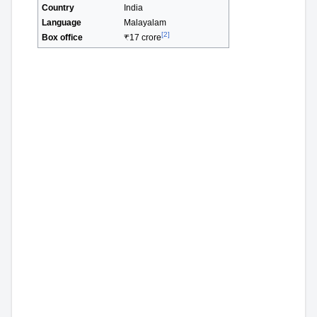
Country
India
Language
Malayalam
[2]
Box office
₹17 crore