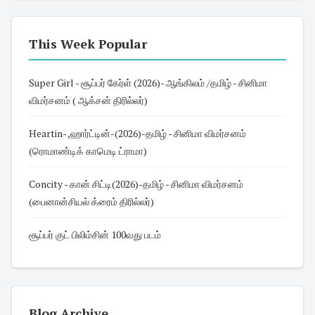
This Week Popular
Super Girl - சூப்பர் கேர்ள் (2026)- ஆங்கிலம் /தமிழ் - சினிமா
விமர்சனம் ( ஆக்சன் திரில்லர்)
Heartin- ,ஹார்ட்டின்-(2026)-தமிழ் - சினிமா விமர்சனம்
(ரொமாண்டிக் காமெடி ட்ராமா)
Concity - கான் சிட்டி(2026)-தமிழ் - சினிமா விமர்சனம்
(பைனான்சியல் க்ரைம் திரில்லர்)
சூப்பர் குட் பிலிம்சின் 100வது படம்
Blog Archive