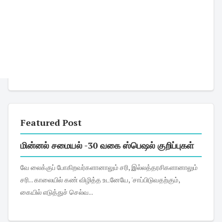
Featured Post
மின்னல் சமையல் -30 வகை ஸ்பெஷல் குறிப்புகள்
வே லைக்குப் போகிறவர்களானாலும் சரி, இல்லத்தரசிகளானாலும்
சரி... காலையில் கண் விழித்த உடனேயே, 'சாப்பிடுவதற்கும்,
கையில் எடுத்துச் செல்வ...