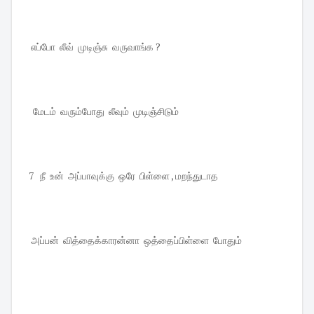
எப்போ லீவ் முடிஞ்சு வருவாங்க ?
மேடம் வரும்போது லீவும் முடிஞ்சிடும்
7 நீ உன் அப்பாவுக்கு ஒரே பிள்ளை , மறந்துடாத
அப்பன் வித்தைக்காரன்னா ஒத்தைப்பிள்ளை போதும்