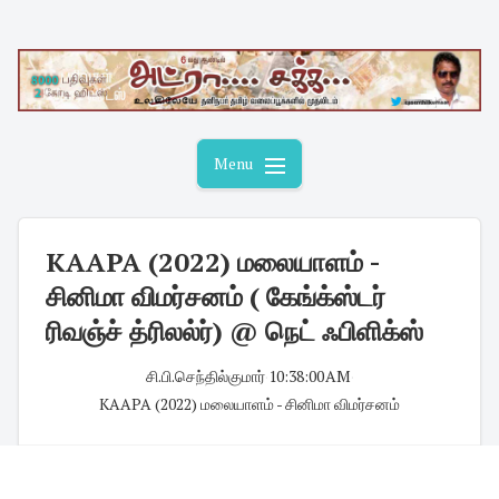
Skip
to
content
Menu
KAAPA (2022) மலையாளம் -
சினிமா விமர்சனம் ( கேங்க்ஸ்டர்
ரிவஞ்ச் த்ரிலல்ர்) @ நெட் ஃபிளிக்ஸ்
சி.பி.செந்தில்குமார்
·
10:38:00 AM
·
KAAPA (2022) மலையாளம் - சினிமா விமர்சனம்