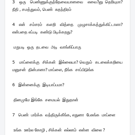
3  ஒரு  பெண்ணுக்குத்தேவையானவை  எவை?னு தெரியுமா? 
நீதி , சமத்துவம், பெண்  சுதந்திரம்
4  என்  சம்சரம்  களறி  வித்தை  முழுசாக்கத்துக்கிட்டாளா? 
என்பதை எப்படி  கண்டு பிடிக்கறது?
 மறுபடி  ஒரு  தடவை  அடி  வாங்கிப்பாரு 
5   மாப்ளைக்கு  சிக்கன்  இல்லையா? வெறும்  கடலைக்கறியை  
மனுசன்  தின்பானா? மாப்ளை, நீங்க  சாப்பிடுங்க 
6   இன்னைக்கு  இடியாப்பமா?
 தினமுமே இங்கே  சமையல்  இதுதான் 
7   பெண்  பார்க்க  வந்திருக்கீங்க, எதுனா  பேசுங்க  மாப்ளை 
 உங்க  ஊர்ல கோழி , சிக்கன்  எல்லாம்  என்ன  விலை ?