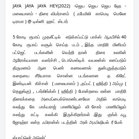
JAYA
 JAYA JAYA HEY(2022) -ஜெய ஜெய ஜெய ஹே - 
மலையாளம் - திரை விமர்சனம்  ( ஃபேமிலி  காமெடி  மெலோ  
டிராமா ) @ டிஸ்னி  ஹாட்  ஸ்டார் 
5 கோடி  ரூபாய்  முதலீட்டில்    எடுக்கப்பட்டு  பாக்ஸ்  ஆஃபீசில் 40  
கோடி  ரூபாய்  வசூல்  செய்த  படம் , இந்த  மாதிரி  மினிமம்  
பட்ஜெட்  படங்களின்  வெற்றி தான்  திரை  உலகின்  
ஆரோக்யமான  வளர்ச்சி , டொமெஸ்டிக்  வயலன்ஸ்  எனப்படும் 
திருமணம்  ஆன  பெண்  கணவனால்  துன்புறுத்தபடும்  
கதையை  சீரியசாக  சொன்ன  படங்களான   த  கிரேட்  
இண்டியன்  கிச்சன்  ( மலையாளம் ) ,தப்பட் ( ஹிந்தி ) அம்மு ( 
தெலுங்கு) , டார்லிங்க்ஸ் ( ஹிந்தி ) போன்றவை என்ன  மாதிரி  
திரைக்கதை  அமைப்பைக்கொண்டனவோ  அதில்  காமெடி  
கலந்து  கே  பாக்யராஜ்  பாணியிலும்  வி சேகர்  பாணியிலும்   
கலந்து  கட்டி  கலக்கி  இருக்கிறார்கள் .இது  குங்க் ஃபூ  
ஜோஹ்ரா  என்ற  ஃபிரான்ஸ்  படத்தின்  அன் அஃபிஷியல்  ரீ மேக்
ஸ்பாய்லெர் அலெர்ட்