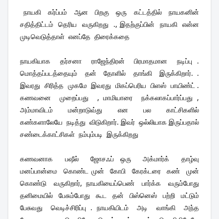
 நாயகி  கர்ப்பம்  ஆன  பிறகு  ஒரு  கட்டத்தில்  நாயகனின்  
சதித்திட்டம்  தெரிய  வருகிறது  ., இதற்குப்பின்  நாயகி  என்ன  
முடிவெடுத்தாள்  எனப்தே  திரைக்கதை 
நாயகியாக  தர்சனா  ராஜேந்திரன்  பிரமாதமான  நடிப்பு . 
மொத்தப்படத்தையும்  தன்  தோளில்  தாங்கி  இருக்கிறார். . 
இவரது  சிரித்த  முகமே  இவரது  மிகப்பெரிய  பிளஸ்  பாயிண்ட் . 
கணவனை  முறைப்பது  , மாமியாரை  நக்கலாகப்பார்ப்பது , 
அம்மாவிடம்  மன்றாடுவ்து  என  பல  காட்சிகளில்  
கண்களாலேயே  நடித்து  விடுகிறார். இவர்  ஒல்லியாக இருப்பதால்  
சண்டைக்காட்சிகள்  நம்பும்படி  இருக்கிறது
கணவனாக  பஷீல்  ஜோசஃப் ஒரு  அக்மார்க்  தாழ்வு  
மனப்பான்மை  கொண்ட முன்  கோபி  கேரக்டரை  கண்  முன்  
கொண்டு  வருகிறார், நாயகியைப்பெண்  பார்க்க  வரும்போது  
தனிமையில்  பேசும்போது  கூட  தன்  பிஸ்னெஸ்  பற்றி  மட்டும்  
பேசுவது  வெடிச்சிரிப்பு . நாயகியிடம்  அடி  வாங்கி  அந்த  