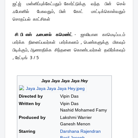
ஜட்ஜ்  மன்னிப்புக்கேட்பதும் கோர்ட்டுக்கு  வந்த  பின்  செல்  
ஃபோனில்  பேசுவதும், பின்  கோட்  மாட்டிக்கொள்வதும்  
சொதப்பல்  காட்சிகள் 
 சி பி எஸ்  ஃபைனல்  கமெண்ட் 
-  ஜாலியான  காமெடிப்படம்  
பார்க்க  நினைப்பவர்கள்  பார்க்கலாம் , பெண்களுக்கு  மிகவும்  
பிடிக்கும், ஆணாதிக்க  சிந்தனை  கொண்டவர்கள்  தவிர்க்கவும்  
, ரேட்டிங்  3 / 5
Jaya Jaya Jaya Jaya Hey
Directed by
Vipin Das
Written by
Vipin Das
Nashid Mohamed Famy
Produced by
Lakshmi Warrier
Ganesh Menon
Starring
Darshana Rajendran
Basil Joseph