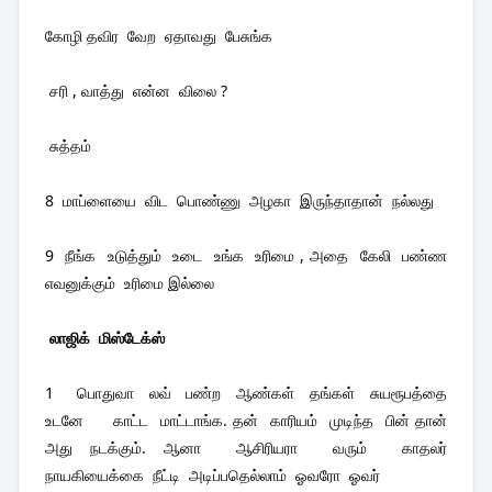
கோழி தவிர  வேற  ஏதாவது  பேசுங்க 
 சரி , வாத்து  என்ன  விலை ?
 சுத்தம் 
8  மாப்ளையை  விட  பொண்ணு  அழகா  இருந்தாதான்  நல்லது 
9  நீங்க  உடுத்தும்  உடை  உங்க  உரிமை , அதை  கேலி  பண்ண  
எவனுக்கும்  உரிமை இல்லை 
லாஜிக்  மிஸ்டேக்ஸ்
1   பொதுவா  லவ்  பண்ற  ஆண்கள்  தங்கள்  சுயரூபத்தை  
உடனே     காட்ட  மாட்டாங்க. தன்  காரியம்  முடிந்த  பின் தான்  
அது நடக்கும். ஆனா  ஆசிரியரா  வரும்  காதலர்  
நாயகியைக்கை  நீட்டி  அடிப்பதெல்லாம்  ஓவரோ  ஓவர் 