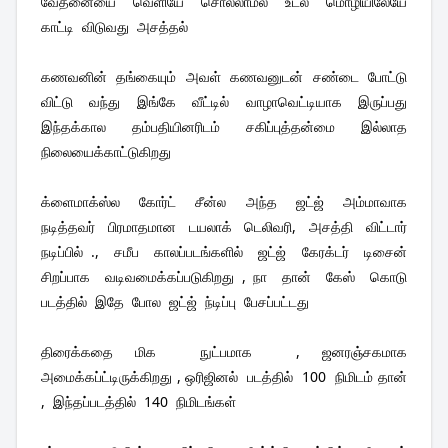
வேதனையை  வெளியே  சொல்லாமல்  உடல்  மொழியிலேயே  
காட்டி  விடுவது  அசத்தல் 
கணவனின்  தங்கையும்  அவள்  கணவனுடன்  சண்டை  போட்டு  
விட்டு  வந்து  இங்கே  வீட்டில்  வாழாவெட்டியாக  இருப்பது   
இந்தக்கால  தம்பதியினரிடம்  சகிப்புத்தன்மை  இல்லாத  
நிலையைக்காட்டுகிறது 
க்ளைமாக்ஸ்ல  கோர்ட்  சீன்ல  அந்த  ஜட்ஜ்  அம்மாவாக  
நடித்தவர்  பிரமாதமான  டயலாக்  டெலிவரி,  அசத்தி  விட்டார்  
நடிப்பில் .,  சமீப  காலப்படங்களில்  ஜட்ஜ்  கேரக்டர்  டிசைன்  
சிறப்பாக  வடிவமைக்கப்படுகிறது , நா  தான்  கேஸ்  கொடு  
படத்தில்  இதே  போல  ஜட்ஜ்  ந்டிப்பு  பேசப்பட்டது 
திரைக்கதை மிக  நுட்பமாக  , ஜனரஞ்சகமாக  
அமைக்கப்ட்டிருக்கிறது , ஒரிஜினல்  படத்தில்  100  நிமிடம் தான் 
,  இந்தப்படத்தில்  140  நிமிடங்கள் 