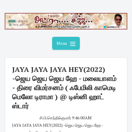
Skip
to
content
Menu
JAYA JAYA JAYA HEY(2022)
-ஜெய ஜெய ஜெய ஹே - மலையாளம்
- திரை விமர்சனம் ( ஃபேமிலி காமெடி
மெலோ டிராமா ) @ டிஸ்னி ஹாட்
ஸ்டார்
சி.பி.செந்தில்குமார்
·
9:46:00 AM
·
JAYA JAYA JAYA HEY(2022) -ஜெய ஜெய ஜெய ஹே -