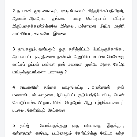
2  நாயகன்  முரடனாகவும்,  ரவுடி போலவும்  சித்தரிக்கப்படுகிறார், 
ஆனால் அவரோட  தங்கை  வாழா வெட்டியாய்  வீட்டில்  
இருப்பதைக்கண்டுக்கவே  இல்லை , மச்சானை  மிரட்ற  மாதிரி  
காட்சியோ , வசனமோ  இல்லை 
3  நாயகனும், 
நண்ப
னும்  ஒரு  சதித்திட்டம்  போட்டிருக்காங்க , 
அப்படிப்பட்ட  சூழ்நிலைல  
நண்பன் 
 அனுப்பிய  வாய்ஸ்  மெசேஜை  
வாட்சப்  ஓப்பன்  பண்ணி  தன்  மனைவி  முன்பே  அதை  கேட்டு  
மாட்டிக்குவாங்களா  யாராவது ? 
4  நாயகனின்  தங்கை  வாழாவெட்டி  , அண்ணன்   தன்  
மனைவியுடன்  வாழலை , இப்படிப்பட்ட குடும்பத்தில்  எப்படி  பெண்  
கொடுப்பாங்க ?? நாயகியின்  பெற்றோர்  அது  பற்றிக்கவலையும்  
படலை , கேள்வியும்  கேட்கலை 
5  ஜட்ஜ்    கேரக்டருக்குனு  ஒரு  மரியாதை  இருக்கு , 
என்னதான்  காமெடி  படம்னாலும்  கோர்ட்டுக்கு  லேட்டா  வந்த  