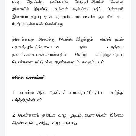
பப்லு  அஜூவின்  ஒளிப்பதிவு  நேர்த்தி அங்கித்  மேனன்  
இசையில்  இரண்டு  பாடல்கள்  ஆல்,ரெடி  ஹிட் , பின்னணி  
இசையும்  சிறப்பு  ஜான்  குட்டியின்  எடிட்டிங்கில்  ஒரு  சீன்  கூட  
போர்  அடிக்காமல்  செல்கிறது 
திரைக்கதை  அமைத்து  இயக்கி  இருக்கும்    விபின்  தாஸ்  
சமூகத்துக்குத்தேவையான  நல்ல  கருத்தை  
நகைச்சுவையாகச்சொன்னதில்  வெற்றி  பெற்றிருக்கிறார், 
பெண்களை  மட்டுமல்ல  ஆண்களையும்  கவரும்  படம் 
ரசித்த  வசனங்கள் 
1  டைவர்ஸ்  ஆன  ஆண்கள்  யாராவது நிம்மதியா   வாழ்ந்து  
பார்த்திருக்கியா?
2  பெண்களால்  தனியா  வாழ  முடியும், ஆனா பெண்  இல்லாம 
ஆண்களால்  தனித்து  வாழ  முடியாது