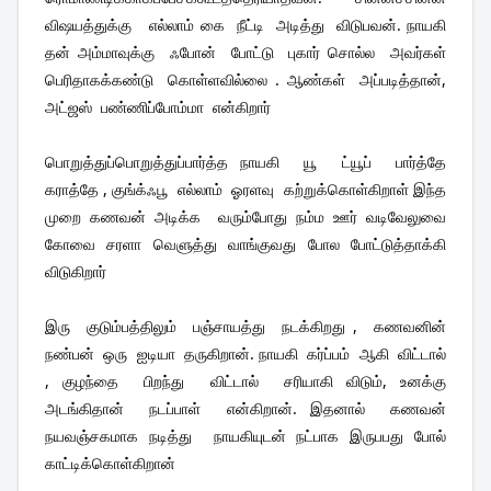
விஷயத்துக்கு   எல்லாம் கை  நீட்டி  அடித்து  விடுபவன். நாயகி  
தன் அம்மாவுக்கு  ஃபோன்  போட்டு  புகார் சொல்ல  அவர்கள்  
பெரிதாகக்கண்டு  கொள்ளவில்லை . ஆண்கள்  அப்படித்தான், 
அட்ஜஸ்  பண்ணிப்போம்மா  என்கிறார்
பொறுத்துப்பொறுத்துப்பார்த்த நாயகி  யூ  ட்யூப்  பார்த்தே 
கராத்தே , குங்க்ஃபூ  எல்லாம்  ஓரளவு  கற்றுக்கொள்கிறாள் இந்த  
முறை  கணவன்  அடிக்க    வரும்போது  நம்ம  ஊர்  வடிவேலுவை  
கோவை  சரளா  வெளுத்து  வாங்குவது  போல  போட்டுத்தாக்கி 
விடுகிறார்
இரு  குடும்பத்திலும்  பஞ்சாயத்து  நடக்கிறது ,  கணவனின்  
நண்பன்  ஒரு  ஐடியா  தருகிறான். நாயகி  கர்ப்பம்  ஆகி  விட்டால் 
, குழந்தை  பிறந்து  விட்டால்  சரியாகி விடும், உனக்கு  
அடங்கிதான்  நடப்பாள்  என்கிறான். இதனால்  கணவன்  
நயவஞ்சகமாக  நடித்து    நாயகியுடன்  நட்பாக  இருபபது  போல்  
காட்டிக்கொள்கிறான்