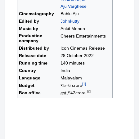
Aju Varghese
Cinematography
Bablu Aju
Edited by
Johnkutty
Music by
Ankit Menon
Production
Cheers Entertainments
company
Distributed by
Icon Cinemas Release
Release date
28 October 2022
Running time
140 minutes
Country
India
Language
Malayalam
[1]
Budget
₹
5–6 crore
[2]
Box office
est.
₹
42crore