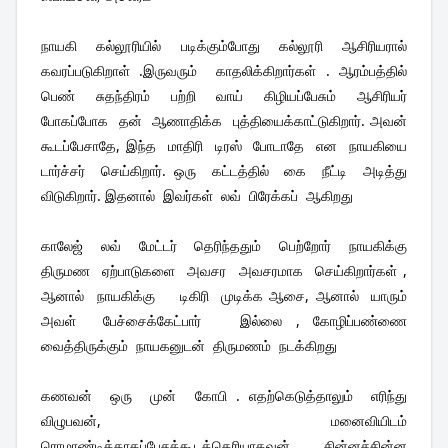
நாயகி  கல்லூரியில்  படிக்கும்போது  கல்லூரி  ஆசிரியரால்  
கவரப்படுகிறாள் .இருவரும்  காதலிக்கிறார்கள் . ஆரம்பத்தில்  
பெண்  சுதந்திரம்  பற்றி  வாய்  கிழியப்பேசும்  ஆசிரியர்  
போகப்போக  தன்  ஆணாதிக்க  புத்தியைக்காட்டுகிறார். அவன்  
கூடப்பேசாதே, இந்த  மாதிரி  டிரஸ்  போடாதே  என  நாயகியை  
டார்ச்சர்  செய்கிறார். ஒரு  கட்டத்தில்  கை  நீட்டி  அடித்து  
விடுகிறார். இதனால்  இவர்கள்  லவ்  பிரேக்கப்  ஆகிறது 
காலேஜ்  லவ்  மேட்டர்  தெரிந்ததும்  பெற்றோர்  நாயகிக்கு  
திருமண  ஏற்பாடுகளை  அவசர  அவசரமாக  செய்கிறார்கள் , 
ஆனால்  நாயகிக்கு    டிகிரி  முடிக்க ஆசை, ஆனால்  யாரும்  
அவள்  பேச்சைக்கேட்பார்   இல்லை , கோழிப்பண்ணை  
வைத்திருக்கும்  நாயகனுடன்  திருமணம்  நடக்கிறது 
கணவன்  ஒரு  முன்  கோபி . எதற்கெடுத்தாலும்  எரிந்து  
விழுபவன், மனைவியிடம்  
ரொமாண்டிக்காகப்பேசக்கூடத்தெரியாதவன். சின்னச்சின்ன  