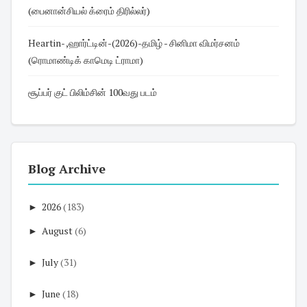
(பைனான்சியல் க்ரைம் திரில்லர்)
Heartin- ,ஹார்ட்டின்-(2026)-தமிழ் - சினிமா விமர்சனம்
(ரொமாண்டிக் காமெடி ட்ராமா)
சூப்பர் குட் பிலிம்சின் 100வது படம்
Blog Archive
►
2026
(183)
►
August
(6)
►
July
(31)
►
June
(18)