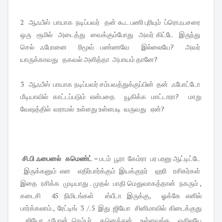
2 ஆஃபீஸ் பாயாக நடிப்பவர் தன் கூட பணி புரியும் ப்ரொஃபசரை
ஒரு ரூமில் அடைத்து வைக்கும்போது அவர் கிட்டே இருந்து
செல் ஃபோனை ரிமூவ் பண்ணவே இல்லையே? அவர்
யாருக்காவது தகவல் அளித்தா அபாயம் தானே?
3 ஆஃபீஸ் பாயாக நடிப்பவர் சம்பவத்துக்குப்பின் தன் ஃபோட்டோ
மீடியாவில் காட்டப்படும் என்பதை யூகிக்க மாட்டாரா? மாறு
வேஷத்தில் வராமல் உள்ளது உள்ளபடி வருவது ஏன்?
சி.பி ஃபைனல் கமெண்ட்
= படம் பூரா கேம்ரா பர பரனு ஆட்டிட்டே
இருக்கனும் என எதிர்பார்க்கும் இயக்குநர் ஹரி ரசிகர்கள்
இதை ரசிக்க முடியாது . முதல் பாதி மெதுவாகத்தான் நகரும் ,
கடைசி 45 நிமிடங்கள் ஸ்பீடா இருக்கு, ஓக்கே எனில்
பார்க்கலாம்., ரேட்டிங் 3 /. 5 இது ஜியோ சினிமாவில் கிடைக்குது
, ஜியோ ஃபோன் நெம்பர் கனெக்சன் உள்ளவங்க ஓசிலயே