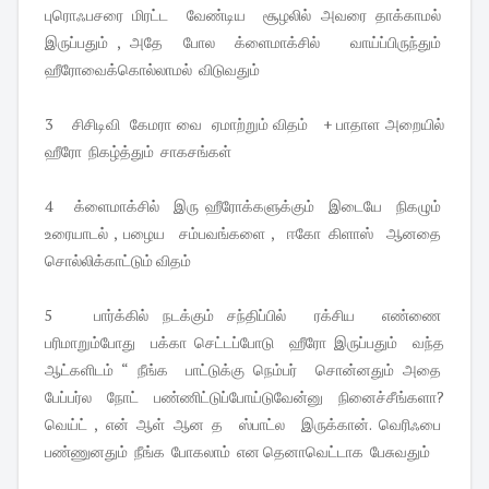
புரொஃபசரை மிரட்ட வேண்டிய சூழலில் அவரை தாக்காமல்
இருப்பதும் , அதே போல க்ளைமாக்சில் வாய்ப்பிருந்தும்
ஹீரோவைக்கொல்லாமல் விடுவதும்
3 சிசிடிவி கேமரா வை ஏமாற்றும் விதம் + பாதாள அறையில்
ஹீரோ நிகழ்த்தும் சாகசங்கள்
4 க்ளைமாக்சில் இரு ஹீரோக்களுக்கும் இடையே நிகழும்
உரையாடல் , பழைய சம்பவங்களை , ஈகோ கிளாஸ் ஆனதை
சொல்லிக்காட்டும் விதம்
5 பார்க்கில் நடக்கும் சந்திப்பில் ரக்சிய எண்ணை
பரிமாறும்போது பக்கா செட்டப்போடு ஹீரோ இருப்பதும் வந்த
ஆட்களிடம் “ நீங்க பாட்டுக்கு நெம்பர் சொன்னதும் அதை
பேப்பர்ல நோட் பண்ணிட்டுப்போய்டுவேன்னு நினைச்சீங்களா?
வெய்ட் , என் ஆள் ஆன த ஸ்பாட்ல இருக்கான். வெரிஃபை
பண்ணுனதும் நீங்க போகலாம் என தெனாவெட்டாக பேசுவதும்