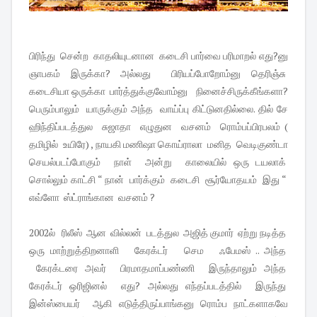
பிரிந்து சென்ற காதலியுடனான கடைசி பார்வை பரிமாறல் எது?னு
ஞாபகம் இருக்கா? அல்லது பிரியப்போறோம்னு தெரிஞ்சு
கடைசியா ஒருக்கா பார்த்துக்குவோம்னு நினைச்சிருக்கீங்களா?
பெரும்பாலும் யாருக்கும் அந்த வாய்ப்பு கிட்டுனதில்லை. தில் சே
ஹிந்திப்படத்துல சுஜாதா எழுதுன வசனம் ரொம்பப்பிரபலம் (
தமிழில் உயிரே) , நாயகி மணிஷா கொய்ராலா மனித வெடிகுண்டா
செயல்படப்போகும் நாள் அன்று காலையில் ஒரு டயலாக்
சொல்லும் காட்சி “ நான் பார்க்கும் கடைசி சூர்யோதயம் இது “
எவ்ளோ ஸ்ட்ராங்கான வசனம் ?
2002ல் ரிலீஸ் ஆன வில்லன் படத்துல அஜித் குமார் ஏற்று நடித்த
ஒரு மாற்றுத்திறனாளி கேரக்டர் செம ஃபேமஸ் .. அந்த
கேரக்டரை அவர் பிரமாதமாப்பண்ணி இருந்தாலும் அந்த
கேரக்டர் ஒரிஜினல் எது? அல்லது எந்தப்படத்தில் இருந்து
இன்ஸ்பையர் ஆகி எடுத்திருப்பாங்கனு ரொம்ப நாட்களாகவே