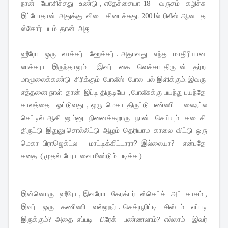
நான் யோசிச்சது உண்டு , எதேச்சையா 18 வருசம் கழிச்சு
இப்போதான் அதுக்கு விடை கிடைச்சுது . 2001ல் ரிலீஸ் ஆன த
ஸ்கோர் படம் தான் அது
ஹீரோ ஒரு லாக்கர் ஹேக்கர் . அதாவது எந்த மாதிரியான
லாக்கரா இருந்தாலும் இவர் கை வெச்சா திருடன் தர்ற
மாமூலைக்கண்டு சிரிக்கும் போலீஸ் போல பல் இளிக்கும். இவரு
எத்தனை நாள் தான் இப்டி திருடியே , போலீசுக்கு பயந்து பயந்தே
காலத்தை ஓட்டுவது , ஒரு மெகா திருட்டு பண்ணி லைஃப்ல
செட்டில் ஆகிடனும்னு நினைக்கறாரு நான் செய்யும் கடைசி
திருட்டு இதுனு சொல்லிட்டு ஆழம் தெரியாம காலை விட்டு ஒரு
மெகா பிராஜெக்ட்ல மாட்டிக்கிட்டாரா? இல்லையா? என்பதே
கதை ( முதல் பேரா வை மீண்டும் படிக்க )
இன்னொரு ஹீரோ , இவரோட கேரக்டர் ஸ்கெட்ச் அட்டகாசம் ,
இவர் ஒரு கணிணி வல்லுநர் . செக்யூரிட்டி சிஸ்டம் எப்படி
இருக்கும்? அதை எப்படி பிரேக் பண்ணலாம்? எல்லாம் இவர்