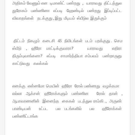
அதிகம் வேணும் என டிமாண்ட் பண்றது , யாராவது திட்டத்துல
துரோகம் பண்ணினா எப்படி ஹேண்டில் பண்றது இப்டிப்பட்ட
விவாதங்கள் நடக்குது , இது மீடியம் ஸ்பீடுல இருக்கும்
திட்டம் நிகழும் கடைசி 45 நிமிடங்கள் படம் பறக்குது . செம
ஸ்பீடு , ஹீரோ மாட்டிக்குவாரா? யாராவது எதிரா
திரும்புவாங்களா? எப்படி சாமார்த்தியா சம்பவம் பண்றாருனு
காட்டுவது கலக்கல்
எனக்கு என்னமோ மெயின் ஹீரோ ரோல் பண்ணது வழக்கமா
எல்லா ஆக்சன் ஹீரோக்களும் பண்ணின ரோல் தான் ,
ஆபாவாணனின் இனைந்த கைகள் படத்துல ராம்கி ., அருண்
பாண்டியன் உட்பட பல படங்களில் பல ஹீரோக்கள்
பண்ணிட்டாங்க