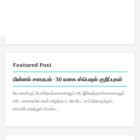
Featured Post
மின்னல் சமையல் -30 வகை ஸ்பெஷல் குறிப்புகள்
வே லைக்குப் போகிறவர்களானாலும் சரி, இல்லத்தரசிகளானாலும்
சரி... காலையில் கண் விழித்த உடனேயே, 'சாப்பிடுவதற்கும்,
கையில் எடுத்துச் செல்வ...