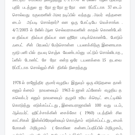
புதிர் படத்துல ஐ நோ ஐ நோ ஐ நோ என ரிப்பீட்டாக 37 டைம்
சொல்வது ரகுவரனின் அசுர நடிப்பில் வந்தது . அவர் எத்தனை
டைம் அப்படி சொல்றார்? என ஒரு போட்டியே வெச்சாங்க .
4/7/2003 ல் ரிலீஸ் ஆன செல்வராகவனின் காதல் கொண்டேன்
ல திவ்யா திவ்யா திவ்யா என ஹீரோ பாடிக்கொண்டே போடும்
ஃபைட் சீன் பிரபலம்/ மேற்சொன்ன டயலாக்கிற்கு இணையாக
மூடு பனி யில் தயவு செஞ்சு வேண்டாம்னு மட்டும் சொல்லிடாத ,
ப்ளீஸ் டோண்ட் சே நோ என்ற ஒரே டயலாக்கை 15 தடவை
ரிப்பீட்டாக சொல்லும் சீன் திகில் நிறைந்தது
1978 ல் ராஜேந்திர குமார் எழுதிய இதுவும் ஒரு விடுதலை தான்
எனும் க்ரைம் நாவலையும் 1963 ல் ஜான் ஃப்லோஸ் எழுதிய த
கலெக்டர் எனும் நாவலையும் தழுவி உரிய க்ரெடிட் டைட்டிலில்
கொடுத்து எடுக்கப்பட்டது , இளையராஜாவின் 100 வது படம்,
ஆல்ஃபர்ட் ஹிட்ச்சாக்கின் சைக்கோ ( 1960) படத்தின் சில
காட்சிகள் இன்ஸ்பிரேஷன்லயும் கொஞ்சம் எடுக்கப்பட்டது , மைக்
மோகன் அறிமுகம் ( கோகிலா கன்னடப்பதிப்பில் அறிமுகம்,