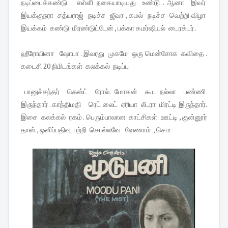
நடிப்பைக்கண்டு எள்ளி நகையாடியது உண்டு . ஆனா இவர்
இயக்குநரா சத்யராஜ் நடிச்ச ஜீவா , கமல் நடிச்ச வெற்றி விழா
இயக்கம் கண்டு மிரண்டுட்டேன் , பக்கா கமர்ஷியல் டைரக்டர் .
ஹீரோயினா ஷோபா . இவரது முகமே ஒரு மென்சோக கவிதை .
கடைசி 20 நிமிடங்கள் கலக்கல் நடிப்பு
பானுச்சந்தர் கெஸ்ட் ரோல். மோகன் கூட நல்லா பண்ணி
இருந்தார் . காந்திமதி ரெட் லைட் ஏரியா லீடரா மிரட்டி இருந்தார்.
இசை கலக்கல் ரகம் . பெரும்பாலான காட்சிகள் ஊட்டி , குன்னூர்
தான் , ஒளிப்பதிவு பற்றி சொல்லவே வேணாம் , செம