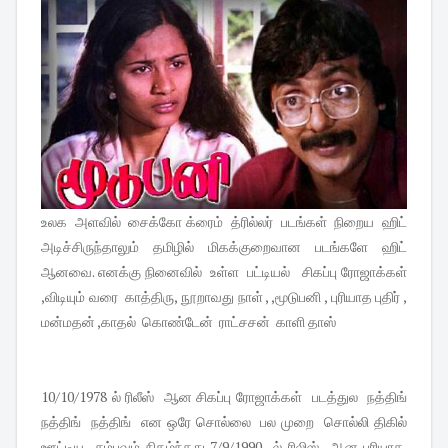
உலக அளவில் சைக்கோ க்ரைம் த்ரில்லர் படங்கள் நிறைய ஹிட்
அடிச்சிருந்தாலும் தமிழில் மிகக்குறைவான படங்களே ஹிட்
ஆனவை. எனக்கு நினைவில் உள்ள பட்டியல் சிகப்பு ரோஜாக்கள்
,விடியும் வரை காத்திரு, நூறாவது நாள் , ,மூடுபனி , புரியாத புதிர் ,
மன்மதன் ,காதல் கொண்டேன் ராட்சசன் காளி தாஸ்
10/10/1978 ல் ரிலீஸ் ஆன சிகப்பு ரோஜாக்கள் படத்துல நத்திங்
நத்திங் நத்திங் என ஒரே சொல்லை பல முறை சொல்லி திகில்
ஊட்டிய சம்பவம் நிகழ்ந்தது 7/9/1990 ல் ரிலிஸ் ஆன புரியாத