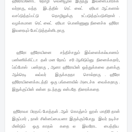
ஹீரோயினோட தோழி வெளியூர்ல இருந்து இவளைப்பார்க்க
வர்றாரு, வந்த இடத்தில் ரெட் லைட் ஏரியா ஆட்களால்
வசப்டுத்தப்பட்டு தொழிலுக்கு உட்படுத்தப்படுகிறாள் .
வழக்கமான ரெட் லைட் ஏரியா பொண்ணுனு நினைச்சு ஹீரோ
இவரையும் போட்டுத்தள்ளிடறாரு
ஹீரோ ஹீரோயினை சந்திச்சதும் இவ்ளைக்கல்யாணம்
பண்ணிக்கிட்டா தன் மன நோய் சரி ஆகிடும்னு நினைக்கறார்,
ப்ரப்போஸ் பண்றாரு , ஆனா ஹீரோயின் ஒத்துக்கலை .தனக்கு
ஆல்ரெடி லவ்வர் இருக்கறதா சொல்றாரு . ஹீரோ
ஹீரோயினைக்கடத்தி ஒரு பங்களாவில் அடைச்சு வைக்கறாரு .
இதுக்குப்பின் என்ன நடந்தது என்பதே திரைக்கதை
ஹீரோவா பிரதாப் போத்தன் . ஆள் கொஞ்சம் லூஸ் மாதிரி தான்
இருப்பார் , நான் சின்னப்பையனா இருக்கும்போது இவர் நடிச்ச
மீண்டும் ஒரு காதல் கதை ல இவரோட பைத்திய