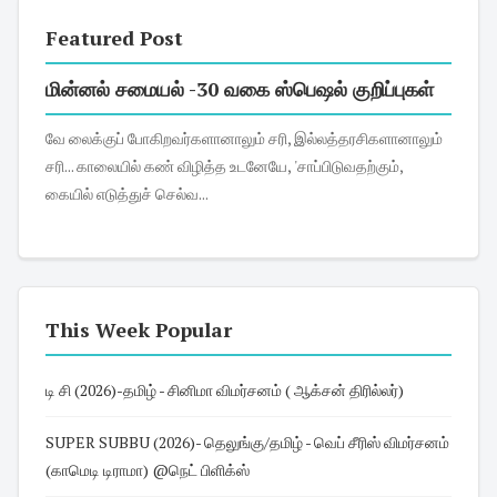
Featured Post
மின்னல் சமையல் -30 வகை ஸ்பெஷல் குறிப்புகள்
வே லைக்குப் போகிறவர்களானாலும் சரி, இல்லத்தரசிகளானாலும்
சரி... காலையில் கண் விழித்த உடனேயே, 'சாப்பிடுவதற்கும்,
கையில் எடுத்துச் செல்வ...
This Week Popular
டி சி (2026)-தமிழ் - சினிமா விமர்சனம் ( ஆக்சன் திரில்லர்)
SUPER SUBBU (2026)- தெலுங்கு/தமிழ் - வெப் சீரிஸ் விமர்சனம்
(காமெடி டிராமா) @நெட் பிளிக்ஸ்