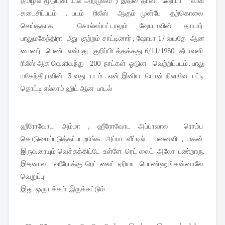
தமிழில் மூடுபனி யில் அறிமுகம் ) இதில் தான் . ஷோபா வின்
கடைசிப்படம் . படம் ரிலீஸ் ஆகும் முன்பே தற்கொலை
செய்ததாக சொல்லப்பட்டாலும் ஷோபாவின் தாயார்
பாலுமகேந்திரா மீது குற்றம் சாட்டினார் , ஷோபா 17 வயதே ஆன
மைனர் பெண் என்பது குறிப்பிடத்தக்கது 6/11/1980 தீபாவளி
ரிலீஸ் ஆக வெளிவந்து 200 நாட்கள் ஓடுன வெற்றிப்படம் . பாலு
மகேந்திராவின் 3 வது படம் . என் இனிய பொன் நிலாவே பட்டி
தொட்டி எல்லாம் ஹிட் ஆன பாடல்
ஹீரோவோட அம்மா , ஹீரோவோட அப்பாவால ரொம்ப
கொடுமைப்படுத்தப்படறாங்க. அப்பா வீட்டில் மனைவி , மகன்
இருவரையும் வெச்சுக்கிட்டே உள்ளே ரெட் லைட் அலோ பண்றாரு.
இதனால ஹீரோக்கு ரெட் லைட் ஏரியா பொண்ணுங்கன்னாலே
வெறுப்பு.
இது ஒரு பக்கம் இருக்கட்டும்