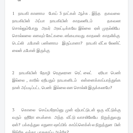
1 நாயகி காணாம போய் 3 நாட்கள் ஆச்சு . இந்த தகவலை
நாயகியின் அப்பா நாயகியின் காதலனிடம் தகவலா
சொல்லும்போது அவர் அலட்டிக்கவே இல்லை ஏன் முதல்லியே
சொல்லலை எனவும் கேட்கலை . எங்கயாவது காதலன் காதலிக்கு
டெய்லி ஃபோன் பண்ணாம இருப்பானா? நாயகி வீட்ல லேண்ட்
லைன் ஃபோன் இருக்கு
2 நாயகியின் தோழி ரெகுலரான ரெட் லைட் ஏரியா பெண்
இல்லை , காரில் ஏறீயதும் நாயகனிடம் என்னைக்காப்பாத்துங்க
நான் அப்படிப்பட்ட பெண் இல்லை என சொல்லி இருக்கலாமே?
3 கொலை செய்யறோம்னு முன் ஏற்பாட்டுடன் ஒரு வீட்டுக்கு
வரும் ஹீரோ பைக்கை அந்த வீட்டு வாசலிலேயே நிறுத்துவது
ஏன்? பக்கத்துல எதுனா ஷாப்பிங் காம்ப்ளெக்ஸ் ல நிறுத்துன பின்
இங்கே வந்தா பாதுகாப்பு ஆச்சே?