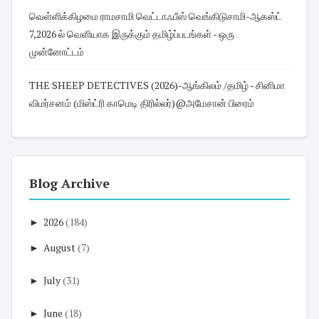
வெள்ளிக்கிழமை ராமசாமி வெட்டாஃபீஸ் வெங்கிடுசாமி-ஆகஸ்ட்
7,2026 ல் வெளியாக இருக்கும் தமிழ்ப்படங்கள் - ஒரு
முன்னோட்டம்
THE SHEEP DETECTIVES (2026)-ஆங்கிலம் /தமிழ் - சினிமா
விமர்சனம் (மிஸ்ட்ரி காமெடி திரில்லர்)@அமேசான் பிரைம்
Blog Archive
►
2026
(184)
►
August
(7)
►
July
(31)
►
June
(18)