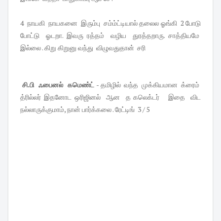
4 நாயகி நாயகனை இரும்பு சம்ம்ட்டியால் தலைல ஓங்கி 2 போடு
போட்டு ஓடறா. இவரு ரத்தம் வழிய துரத்தறாரு. சாத்தியமே
இல்லை . கிறு கிறுனு வந்து விழுவதுதான் சரி
சி.பி ஃபைனல் கமெண்ட்
- தமிழில் வந்த முக்கியமான க்ரைம்
த்ரில்லர் இதனோட ஒரிஜினல் ஆன த கலெக்டர் இதை விட
நல்லாருக்குமாம், நான் பார்க்கலை . ரேட்டிங் 3 / 5