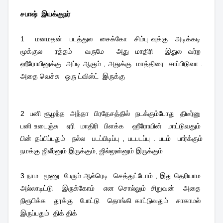
சபாஷ்
இயக்குநர்
1
மனமதன்
படத்துல
சைக்கோ
சிம்பு வுக்கு
அடிக்கடி
மூக்குல
ரத்தம்
வருமே
அது மாதிரி
இதுல வர்ற
ஹீரோயினுக்கு
அப்டி ஆகும் , அதுக்கு
மாத்திரை
சாப்பிடுவா .
அதை வெச்சு
ஒரு ட்விஸ்ட்
இருக்கு
2
பனி சூழந்த
அந்தா
பிரதேசத்தில்
நடக்கும்போது
திடீர்னு
பனி உடைஞ்சு
ஏரி
மாதிரி
பிளக்க
ஹீரோயின்
மாட்டுவதும்
பின் தப்பிப்பதும்
நல்ல
படப்பிடிப்பு , படபடப்பு . படம்
பார்க்கும்
நமக்கு ஜிலீர்னும் இருக்கும், ஜில்லுன்னும் இருக்கும்
3 நாம
மூணு
பேரும் ஆல்ரெடி
செத்துட்டோம் , இது தெரியாம
அல்லாடிட்டு
இருக்கோம்
என சொல்லும் சிறுவன்
அதை
நிரூபிக்க
தூக்கு
போட்டு
தொங்கி காட்டுவதும்
சாகாமல்
இருப்பதும்
திக் திக்