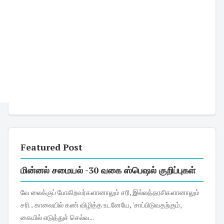
Featured Post
மின்னல் சமையல் -30 வகை ஸ்பெஷல் குறிப்புகள்
வே லைக்குப் போகிறவர்களானாலும் சரி, இல்லத்தரசிகளானாலும்
சரி... காலையில் கண் விழித்த உடனேயே, 'சாப்பிடுவதற்கும்,
கையில் எடுத்துச் செல்வ...