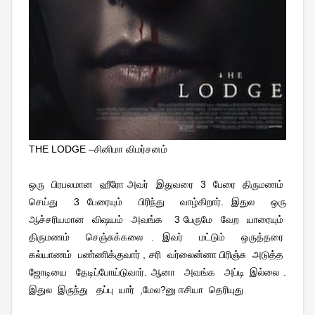
THE LODGE –சினிமா விமர்சனம்
ஒரு
பிரபலமான
ஹீரோ அவர்
இதுவரை
3
பேரை
திருமணம்
செய்து
3 பேரையும்
பிரிந்து
வாழ்கிறார். இதுல
ஒரு
ஆச்சரியமான
விஷயம்
அவங்க
3 பேருமே
வேற
யாரையும்
திருமணம்
செஞ்சுக்கலை . இவர்
மட்டும்
ஒருத்தரை
கல்யாணம்
பண்ணிக்குவார் , சரி
வர்லைன்னா பிரிஞ்சு
அடுத்த
ஜோடியை
தேடிப்போய்டுவார். ஆனா
அவங்க
அப்டி இல்லை .
இதுல
இருந்து
தப்பு
யார்
,மேல?னு ஈசியா
தெரியுது