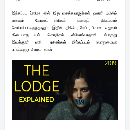
இந்தப்பட
ப்ரமோ
வில்
இது சைக்கலாஜிக்கல்
ஹாரர்
ஃபிலிம்
எனவும்
கோஸ்ட் த்ரில்லர்
எனவும்
விளம்பரம்
செய்யப்பட்டிருந்தாலும்
இதில்
திகில் , பேய் , பிசாசு
எதுவும்
கிடையாது படம்
கொஞ்சம்
ஸ்லோவோதான்
போகுது.
இயக்குநர்
ஹரி
ரசிகர்கள்
இந்தப்படம்
பொறுமையா
பார்க்கறது
சிரமம்
தான் .