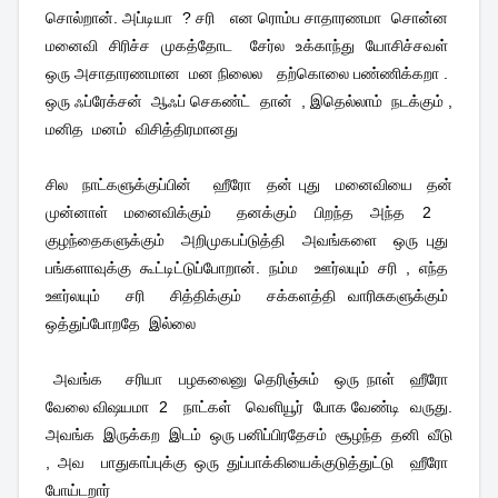
சொல்றான். அப்டியா
? சரி
என ரொம்ப சாதாரணமா
சொன்ன
மனைவி
சிரிச்ச
முகத்தோட
சேர்ல
உக்காந்து
யோசிச்சவள்
ஒரு அசாதாரணமான
மன நிலைல
தற்கொலை பண்ணிக்கறா .
ஒரு ஃப்ரேக்சன்
ஆஃப் செகண்ட்
தான்
, இதெல்லாம்
நடக்கும் ,
மனித
மனம்
விசித்திரமானது
சில
நாட்களுக்குப்பின்
ஹீரோ
தன் புது
மனைவியை
தன்
முன்னாள்
மனைவிக்கும்
தனக்கும்
பிறந்த
அந்த
2
குழந்தைகளுக்கும்
அறிமுகபப்டுத்தி
அவங்களை
ஒரு புது
பங்களாவுக்கு கூட்டிட்டுப்போறான். நம்ம
ஊர்லயும் சரி , எந்த
ஊர்லயும்
சரி
சித்திக்கும்
சக்களத்தி வாரிசுகளுக்கும்
ஒத்துப்போறதே
இல்லை
அவங்க
சரியா
பழகலைனு தெரிஞ்சும்
ஒரு நாள்
ஹீரோ
வேலை விஷயமா
2
நாட்கள்
வெளியூர்
போக வேண்டி
வருது.
அவங்க
இருக்கற
இடம்
ஒரு பனிப்பிரதேசம்
சூழந்த
தனி
வீடு
, அவ
பாதுகாப்புக்கு ஒரு துப்பாக்கியைக்குடுத்துட்டு
ஹீரோ
போய்டறார்