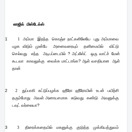
லாஜிக்
மிஸ்டேக்ஸ்
1
அம்மா
இறந்த
கொஞ்ச நாட்களிலேயே
புது அம்மாவை
1
பழக விடும் முன்பே
அனைவரையும்
தனிமையில்
விட்டு
செல்வது
எந்த
அடிபப்டையில் ? அட்லீஸ்ட்
ஒரு வாட்ச் மேன்
கூடவா
காவலுக்கு
வைக்க மாட்டாங்க? ஆள் வசதியான
ஆள்
தான்
2
துப்பாகி
சுட்டுப்பழக்க
ஹீரோ
ஹீரோயின்
உடன்
பயிற்சி
2
தரும்போது
அவள் அனாயசமாக
சுடுவது
கண்டு
அவனுக்கு
டவுட் வர்லையா?
3
திரைக்கதையில்
மகனுக்கு
குடுத்த
முக்கியத்துவம்
3