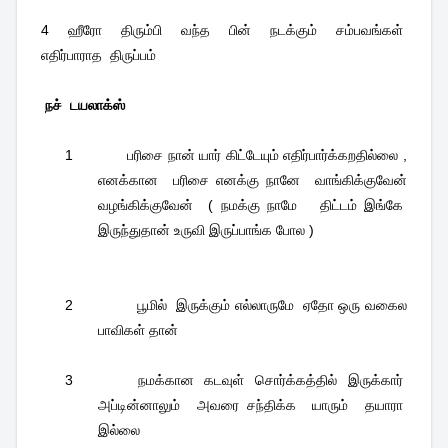
4
ஹீரோ
திரும்பி
வந்த
பின்
நடக்கும்
சம்பவங்கள்
எதிர்பாராத
திருப்பம்
நச்
டயலாக்ஸ்
1
பரிசை நான் யார் கிட்டேயும் எதிர்பார்க்கறதில்லை ,
எனக்கான
பரிசை எனக்கு நானே
வாங்கிக்குவேன்
வழங்கிக்குவேன்
( நமக்கு நாமே
திட்டம் இங்கே
இருந்துதான் உருவி இருப்பாங்க போல )
2
பூமில்
இருக்கும் எல்லாருமே
ஏதோ ஒரு வகைல
பாவிகள் தான்
3
நமக்கான
கடவுள்
சொர்க்கத்தில்
இருக்கார்
அப்டின்னாலும்
அவரை சந்திக்க
யாரும்
தயாரா
இல்லை