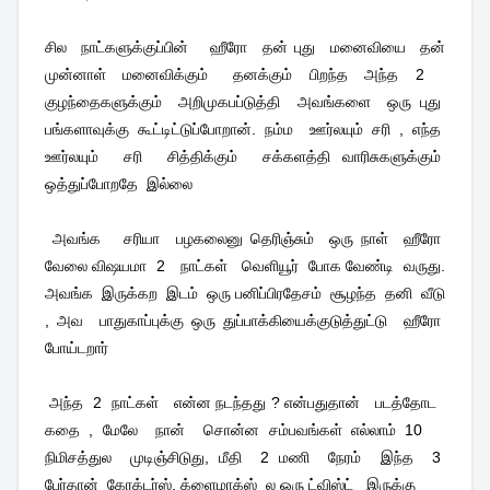
சில
நாட்களுக்குப்பின்
ஹீரோ
தன் புது
மனைவியை
தன்
முன்னாள்
மனைவிக்கும்
தனக்கும்
பிறந்த
அந்த
2
குழந்தைகளுக்கும்
அறிமுகபப்டுத்தி
அவங்களை
ஒரு புது
பங்களாவுக்கு கூட்டிட்டுப்போறான். நம்ம
ஊர்லயும் சரி , எந்த
ஊர்லயும்
சரி
சித்திக்கும்
சக்களத்தி வாரிசுகளுக்கும்
ஒத்துப்போறதே
இல்லை
அவங்க
சரியா
பழகலைனு தெரிஞ்சும்
ஒரு நாள்
ஹீரோ
வேலை விஷயமா
2
நாட்கள்
வெளியூர்
போக வேண்டி
வருது.
அவங்க
இருக்கற
இடம்
ஒரு பனிப்பிரதேசம்
சூழந்த
தனி
வீடு
, அவ
பாதுகாப்புக்கு ஒரு துப்பாக்கியைக்குடுத்துட்டு
ஹீரோ
போய்டறார்
அந்த
2
நாட்கள்
என்ன நடந்தது ? என்பதுதான்
படத்தோட
கதை , மேலே
நான்
சொன்ன சம்பவங்கள் எல்லாம் 10
நிமிசத்துல
முடிஞ்சிடுது, மீதி
2 மணி
நேரம்
இந்த
3
பேர்தான்
கேரக்டர்ஸ். க்ளைமாக்ஸ்
ல ஒரு ட்விஸ்ட்
இருக்கு