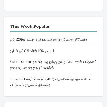
This Week Popular
டி சி (2026)-தமிழ் - சினிமா விமர்சனம் ( ஆக்சன் திரில்லர்)
சூப்பர் குட் பிலிம்சின் 100வது படம்
SUPER SUBBU (2026)- தெலுங்கு/தமிழ் - வெப் சீரிஸ் விமர்சனம்
(காமெடி டிராமா) @நெட் பிளிக்ஸ்
Super Girl - சூப்பர் கேர்ள் (2026)- ஆங்கிலம் /தமிழ் - சினிமா
விமர்சனம் ( ஆக்சன் திரில்லர்)