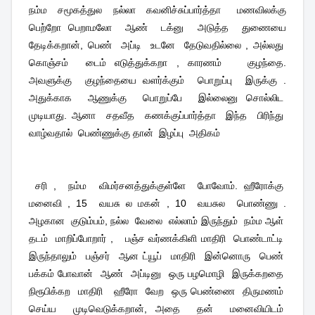
நம்ம
சமூகத்துல
நல்லா
கவனிச்சுப்பார்த்தா
மணவிலக்கு
பெற்றோ பெறாமலோ
ஆண்
டக்னு
அடுத்த
துணையை
தேடிக்கறான், பெண்
அப்டி
உடனே
தேடுவதில்லை , அல்லது
கொஞ்சம்
டைம் எடுத்துக்கறா , காரணம்
குழந்தை.
அவளுக்கு
குழந்தையை வளர்க்கும்
பொறுப்பு
இருக்கு .
அதுக்காக
ஆணுக்கு
பொறுப்பே
இல்லைனு சொல்லிட
முடியாது. ஆனா
சதவீத
கணக்குப்பார்த்தா
இந்த
பிரிந்து
வாழ்வதால்
பெண்ணுக்கு தான்
இழப்பு
அதிகம்
சரி ,
நம்ம
விமர்சனத்துக்குள்ளே
போவோம். ஹீரோக்கு
மனைவி , 15
வயசு ல மகன் , 10
வயசுல
பொண்ணு .
அழகான
குடும்பம், நல்ல
வேலை
எல்லாம் இருந்தும்
நம்ம ஆள்
தடம்
மாறிப்போறார் ,
பஞ்ச வர்ணக்கிளி மாதிரி
பொண்டாட்டி
இருந்தாலும்
பஞ்சர்
ஆன ட்யூப்
மாதிரி
இன்னொரு
பெண்
பக்கம் போவான்
ஆண்
அப்டினு
ஒரு பழமொழி
இருக்கறதை
நிரூபிக்கற
மாதிரி
ஹீரோ
வேற
ஒரு பெண்ணை
திருமணம்
செய்ய
முடிவெடுக்கறான், அதை
தன்
மனைவியிடம்