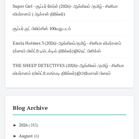
Super Girl - சூப்பர் கேர்ள் (2026)- ஆங்கிலம் /தமிழ் - சினிமா
விமர்சனம் ( ஆக்சன் திரில்லர்)
சூப்பர் குட் பிலிம்சின் 100வது படம்
Enola Holmes 3 (2026)-ஆங்கிலம்/தமிழ் - சினிமா விமர்சனம்
(க்ரைம் மிஸ்ட்ரி டிடெக்டிவ் திரில்லர்)@நெட் பிளிக்ஸ்
THE SHEEP DETECTIVES (2026)-ஆங்கிலம் /தமிழ் - சினிமா
விமர்சனம் (மிஸ்ட்ரி காமெடி திரில்லர்)@அமேசான் பிரைம்
Blog Archive
►
2026
(183)
►
August
(6)