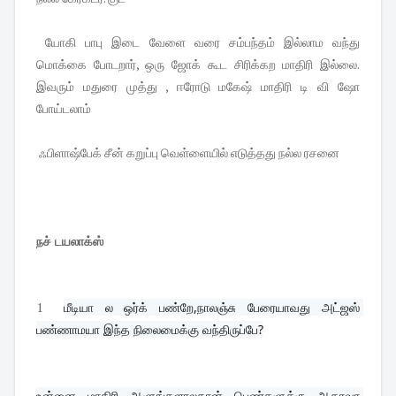
யோகி பாபு இடை வேளை வரை சம்பந்தம் இல்லாம வந்து
மொக்கை போடறார், ஒரு ஜோக் கூட சிரிக்கற மாதிரி இல்லை.
இவரும் மதுரை முத்து , ஈரோடு மகேஷ் மாதிரி டி வி ஷோ
போய்டலாம்
ஃபிளாஷ்பேக் சீன் கறுப்பு வெள்ளையில் எடுத்தது நல்ல ரசனை
நச் டயலாக்ஸ்
1
மீடியா ல ஒர்க் பண்றே,நாலஞ்சு பேரையாவது அட்ஜஸ் 
பண்ணாமயா இந்த நிலைமைக்கு வந்திருப்பே?
உன்னை மாதிரி ஆளுங்களாலதான் பெண்களுக்கு ஆதரவா 