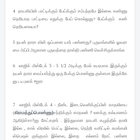
4 நாயகியின் பாட்டிக்கும் பேய்க்கும் சம்பந்தமே இல்லை. கண்ணு
தெரியாத பாட்டியை எதுக்கு பேய் கொல்லுது> பேய்க்கும் கண்
தெரியலையா?
5 நயன் தாரா வின் ஒப்பனை யார் பண்ணது? புருவங்களில் ஓவரா
மை அப்பி அழகான புருவத்தை நாஸ்தி பண்ணி வெச்சிருக்காங்க
6 லாஜிக் மிஸ்டேக் 3 - 5 1/2 அடிக்கு மேல் உயரமாக இருக்கும்
நயன் தாரா வைப்பார்த்து ஒரு பேக்கு பொண்ணு குள்ளமா இருக்கே
னு டய;லாக் #ஐரா
7 லாஜிக் மிஸ்டேக் 4 - நீண்ட இடைவெளிக்குப்பின் காதலியை
(
கிராமத்துப்பொண்ணு)
சந்திக்கும் காதலன் ? உனக்கு கல்யாணம்
ஆகிடுச்சா?னு கேட்கறார் . இந்துவான நாயகி கழுத்தில் தாலி
இல்ல , கால் விரலில் மெட்டி இல்லை, நெற்றி வகிட்டில் சுமங்கலி
ஸ்பெஷல் குங்குமம் இல்லை, இதை எல்லாம் நோட் பண்ண