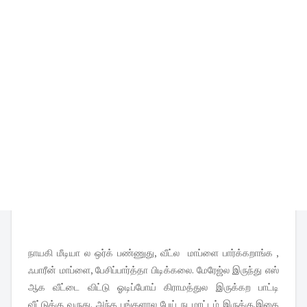
நாயகி மீடியா ல ஒர்க் பண்ணுது, வீட்ல மாப்ளை பார்க்கறாங்க ,
ஃபாரீன் மாப்ளை, பேசிப்பார்த்தா பிடிக்கலை. மேரேஜ்ல இருந்து எஸ்
ஆக வீட்டை விட்டு ஓடிப்போய் கிராமத்துல இருக்கற பாட்டி
வீட்டுக்கு வருது. அந்த பங்களால பேய் நடமாட்டம் இருக்கு.இதை