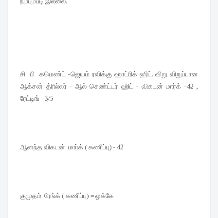
நம்பும்படி இல்லை.
சி பி கமெண்ட் -ஜெயம் ரவிக்கு ஹாட்ரிக் ஹிட். விறு விறுப்பான
ஆக்சன் த்ரில்லர் - ஆல் செண்ட்டர் ஹிட் - விகடன் மார்க் -42 ,
ரேட்டிங் - 3/5
ஆனந்த விகடன் மார்க் ( கணிப்பு) - 42
குமுதம் ரேங்க் ( கணிப்பு) = ஓக்கே