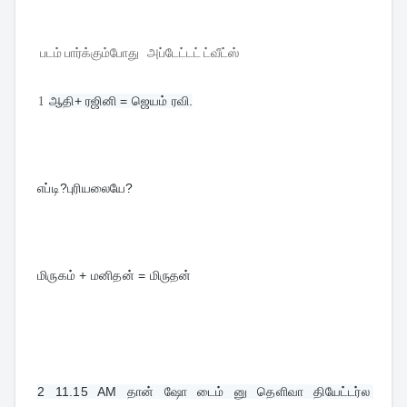
படம் பார்க்கும்போது அப்டேட்டட் ட்வீட்ஸ்
1
ஆதி+ ரஜினி = ஜெயம் ரவி.
எப்டி?புரியலையே?
மிருகம் + மனிதன் = மிருதன்
2 
11.15 AM தான் ஷோ டைம் னு தெளிவா தியேட்டர்ல 