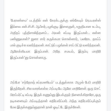
'பேராண்மை’ படத்தில் என் கேரக்டருக்கு எங்கேயும் ரெஃபரன்ஸ்
இல்லை. என்.சி.சி. ஆபீஸர், பழங்குடி இளைஞன், உறுதியான உடம்பு,
அதீதப் புத்திசாலித்தனம்... அவன் எப்படி இருப்பான்... என்ன
பண்ணுவான்? ஜனா சார் சுருக்கமா சொன்னார், 'பலரோட தாய்ப்
பால் குடிச்சு வளர்ந்தவன். காட்டுப் பழங்கள் சாப் பிட்டு வளர்ந்தவன்.
ஆரோக்கியமா இருப்பான். அதே சமயம், இரும்பு மாதிரி
இருப்பான்’னு சொன்னாரு.
அப்போ 'சந்தோஷ் சுப்ரமணியம்’ படத்துக்காக அமுல் பேபி மாதிரி
இருந்தேன். சில வாரங்கள்ல அப்படியே ஆளே மாறினேன். ஒரு செட்
பிராப்பர்ட்டி எப்படி இருக் கணும்னு இயக்குநர் நினைக்கிறாரோ, ஒரு
நடிகனையும் அப்படித்தான் எதிர்பார்ப்பார். அந்த எதிர்பார்ப்புக்கும்
மேல இருக்கணும்னுதான் நான் ஓடிட்டே இருக்கேன்.