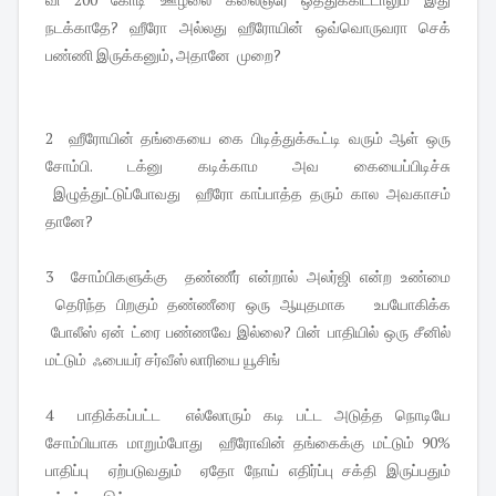
நடக்காதே? ஹீரோ அல்லது ஹீரோயின் ஒவ்வொருவரா செக்
பண்ணி இருக்கனும், அதானே முறை?
2 ஹீரோயின் தங்கையை கை பிடித்துக்கூட்டி வரும் ஆள் ஒரு
சோம்பி. டக்னு கடிக்காம அவ கையைப்பிடிச்சு
இழுத்துட்டுப்போவது ஹீரோ காப்பாத்த தரும் கால அவகாசம்
தானே?
3 சோம்பிகளுக்கு தண்ணீர் என்றால் அலர்ஜி என்ற உண்மை
தெரிந்த பிறகும் தண்ணீரை ஒரு ஆயுதமாக உபயோகிக்க
போலீஸ் ஏன் ட்ரை பண்ணவே இல்லை? பின் பாதியில் ஒரு சீனில்
மட்டும் ஃபையர் சர்வீஸ் லாரியை யூசிங்
4 பாதிக்கப்பட்ட எல்லோரும் கடி பட்ட அடுத்த நொடியே
சோம்பியாக மாறும்போது ஹீரோவின் தங்கைக்கு மட்டும் 90%
பாதிப்பு ஏற்படுவதும் ஏதோ நோய் எதிர்ப்பு சக்தி இருப்பதும்