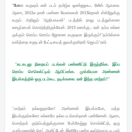
"போ
ன வருஷம் என் படம் தமிழ்ல ஒண்ணுகூட ரிலீஸ் ஆகலை.
ஆனா, 2012ல நான் பண்ண வேலைகள் 2013ல்தான் ஸ்க்ரீனுக்கு
வரும். அதிலும் 'ஆதிபகவன்’ படத்தில் நாலு படத்துக்கான
உழைப்பைக் கொடுத்திருக்கேன். 2013 எனக்கு... ஏன் நம்ம எல்லா
ருக்கும் ரொம்ப ரொம்ப ஜோரான வருஷமா இருக்கும்!''நம்பிக்கை
வார்த்தை களுடன் பேட்டியைத் துவக்குகிறார் 'ஜெயம்’ ரவி.
''கடகடனு நிறையப் படங்கள் பண்ணிட்டு இருந்தீங்க. இப்ப
ரொம்ப செலெக்ட்டிவ்
ஆயிட்டீங்க. முக்கியமா அண்ணன்
இயக்கத்தில் ஒரு படம்கூட நடிக்கலை. ஏன் இந்த மாற்றம்?''
''மாற்றம் நல்லதுதானே! அண்ணன் இயக்கமோ, மத்த
இயக்குநர்களோ எல்லாமே நல்ல படங்கள்தான் பண்ணேன். ஆனா,
மொத்தக் குடும்பத்துக்குமான பேக்கேஜ்னு சொல்லிட்டு, ஒரு
ஃபார்முலாவில் செட் ஆகிட்டேன். இனிமே பண்ற ஒவ்வொரு படமும்