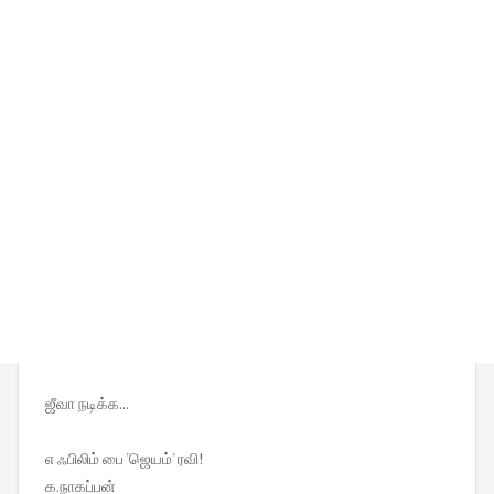
ஜீவா நடிக்க...
எ ஃபிலிம் பை 'ஜெயம்' ரவி!
க.நாகப்பன்