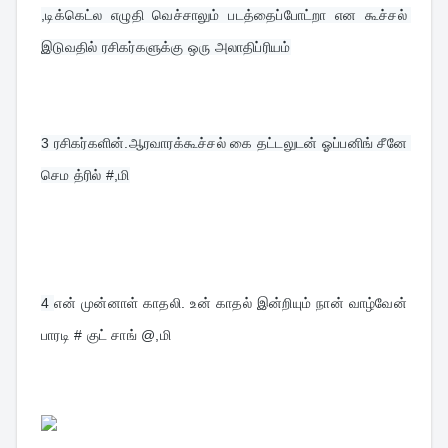
,டிக்கெட்ல எழுதி வெச்சாலும் படத்தைப்போட்றா என கூச்சல் 
இடுவதில் ரசிகர்களுக்கு ஒரு அலாதிப்ரியம்
3 
ரசிகர்களின்.ஆரவாரக்கூச்சல் கை தட்டலுடன் ஓப்பனிங் சீனே 
செம த்ரில் #,மி
4 
என் முன்னாள் காதலி. உன் காதல் இன்றியும் நான் வாழ்வேன் 
பாரடி # குட் சாங் @,மி