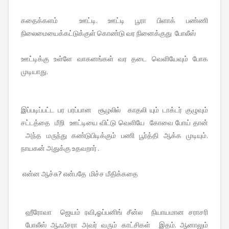
கதைக்களம் ஊட்டி. ஊட்டி பூரா பிளாக் பண்ணி
நிலைமையைக்கட்டுக்குள் கொண்டு வர நினைக்குது போலீஸ்
ஊட்டிக்கு உள்ளே வாகனங்கள் வர தடை வெளியேவும் போக
முடியாது.
இப்படிப்பட்ட பர பரப்பான சூழலில் காதலி யும் டாக்டர் குழுவும்
சட்டத்தை மீறி ஊட்டியை விட்டு வெளியே கோவை போய் தான்
அந்த மருந்து கண்டுபிடிக்கும் பணி பூர்த்தி ஆக்க முடியும்.
நாயகன் அதுக்கு உதவறார் .
என்ன ஆச்சு? என்பதே மிச்ச மீதிக்கதை
ஹீரோவா ஜெயம் ரவி,ஓப்பனிங் சீன்ல நியாயமான சராசரி
போலீஸ் ஆஃபீசரா அவர் வரும் காட்சிகள் இதம். ஆனாலும்