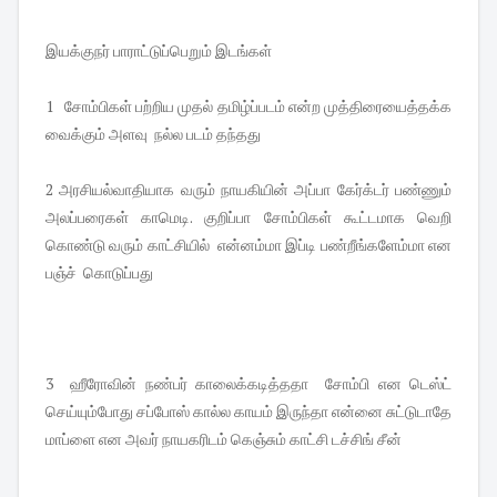
இயக்குநர் பாராட்டுப்பெறும் இடங்கள்
1 சோம்பிகள் பற்றிய முதல் தமிழ்ப்படம் என்ற முத்திரையைத்தக்க
வைக்கும் அளவு நல்ல படம் தந்தது
2 அரசியல்வாதியாக வரும் நாயகியின் அப்பா கேர்க்டர் பண்ணும்
அலப்பரைகள் காமெடி. குறிப்பா சோம்பிகள் கூட்டமாக வெறி
கொண்டு வரும் காட்சியில் என்னம்மா இப்டி பண்றீங்களேம்மா என
பஞ்ச் கொடுப்பது
3 ஹீரோவின் நண்பர் காலைக்கடித்ததா சோம்பி என டெஸ்ட்
செய்யும்போது சப்போஸ் கால்ல காயம் இருந்தா என்னை சுட்டுடாதே
மாப்ளை என அவர் நாயகரிடம் கெஞ்சும் காட்சி டச்சிங் சீன்