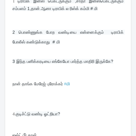
1
டிராபிக் இன்ஸ் பெக்டருக்கும் ,சாதா இன்ஸ்பெக்டருக்கும் 
சம்பளம் 1,தான்.ஆனா டிராபிக் ல ரிஸ்க் கம்மி # மி
2 
பொண்ணுங்க போற வண்டியை என்னைக்கும்  டிராபிக் 
போலீஸ் கண்டுக்காது  # மி
3 
இந்த பனிக்கரடியை எங்கேயோ பார்த்த மாதிரி இருக்கே?
நான் தாங்க மேரேஜ் புரோக்கர் 
#
மி
4
குடிச்ட்டு வண்டி ஓட்றியா?
ஜஸ்ட் பீர் தான்