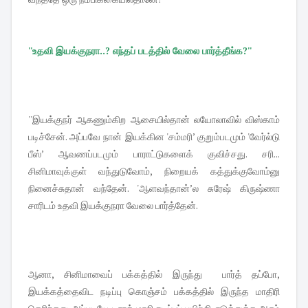
''உதவி இயக்குநரா..? எந்தப் படத்தில் வேலை பார்த்தீங்க?''
''இயக்குநர் ஆகணும்கிற ஆசையில்தான் லயோலாவில் விஸ்காம்
படிச்சேன். அப்பவே நான் இயக்கின 'சம்மரி’ குறும்படமும் 'வேர்ல்டு
பீஸ்’ ஆவணப்படமும் பாராட்டுகளைக் குவிச்சது. சரி...
சினிமாவுக்குள் வந்துடுவோம், நிறையக் கத்துக்குவோம்னு
நினைச்சுதான் வந்தேன். 'ஆளவந்தான்’ல சுரேஷ் கிருஷ்ணா
சாரிடம் உதவி இயக்குநரா வேலை பார்த்தேன்.
ஆனா, சினிமாவைப் பக்கத்தில் இருந்து பார்த் தப்போ,
இயக்கத்தைவிட நடிப்பு கொஞ்சம் பக்கத்தில் இருந்த மாதிரி