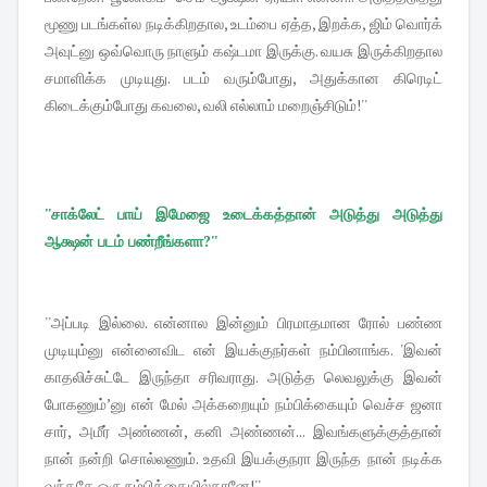
மூணு படங்கள்ல நடிக்கிறதால, உடம்பை ஏத்த, இறக்க, ஜிம் வொர்க்
அவுட்னு ஒவ்வொரு நாளும் கஷ்டமா இருக்கு. வயசு இருக்கிறதால
சமாளிக்க முடியுது. படம் வரும்போது, அதுக்கான கிரெடிட்
கிடைக்கும்போது கவலை, வலி எல்லாம் மறைஞ்சிடும்!''
''சாக்லேட் பாய் இமேஜை உடைக்கத்தான் அடுத்து அடுத்து
ஆக்ஷன் படம் பண்றீங்களா?''
''அப்படி இல்லை. என்னால இன்னும் பிரமாதமான ரோல் பண்ண
முடியும்னு என்னைவிட என் இயக்குநர்கள் நம்பினாங்க. 'இவன்
காதலிச்சுட்டே இருந்தா சரிவராது. அடுத்த லெவலுக்கு இவன்
போகணும்’னு என் மேல் அக்கறையும் நம்பிக்கையும் வெச்ச ஜனா
சார், அமீர் அண்ணன், கனி அண்ணன்... இவங்களுக்குத்தான்
நான் நன்றி சொல்லணும். உதவி இயக்குநரா இருந்த நான் நடிக்க
வந்ததே ஒரு நம்பிக்கையில்தானே!''