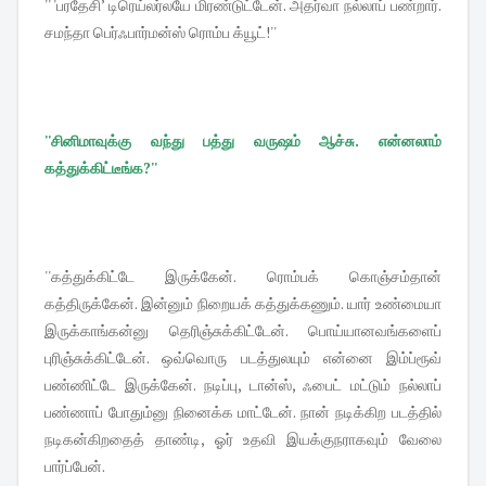
'' 'பரதேசி’ டிரெய்லர்லயே மிரண்டுட்டேன். அதர்வா நல்லாப் பண்றார்.
சமந்தா பெர்ஃபார்மன்ஸ் ரொம்ப க்யூட்!''
''சினிமாவுக்கு வந்து பத்து வருஷம் ஆச்சு. என்னலாம்
கத்துக்கிட்டீங்க?''
''கத்துக்கிட்டே இருக்கேன். ரொம்பக் கொஞ்சம்தான்
கத்திருக்கேன். இன்னும் நிறையக் கத்துக்கணும். யார் உண்மையா
இருக்காங்கன்னு தெரிஞ்சுக்கிட்டேன். பொய்யானவங்களைப்
புரிஞ்சுக்கிட்டேன். ஒவ்வொரு படத்துலயும் என்னை இம்ப்ரூவ்
பண்ணிட்டே இருக்கேன். நடிப்பு, டான்ஸ், ஃபைட் மட்டும் நல்லாப்
பண்ணாப் போதும்னு நினைக்க மாட்டேன். நான் நடிக்கிற படத்தில்
நடிகன்கிறதைத் தாண்டி, ஓர் உதவி இயக்குநராகவும் வேலை
பார்ப்பேன்.