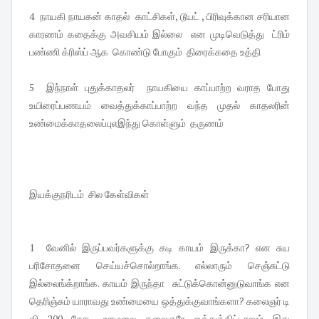
4 நாயகி நாயகன் காதல் காட்சிகள், டூயட் , பிரிவுக்கான சரியான
காரணம் கதைக்கு அவசியம் இல்லை என முடிவெடுத்து ட்ரிம்
பண்ணி க்ரிஸ்ப் ஆக கொண்டு போகும் திரைக்கதை உத்தி
5 இந்நாள் புதுக்காதலர் நாயகியை காப்பாற்ற வராத போது
உயிரைப்பணயம் வைத்துக்காப்பாற்ற வந்த முதல் காதலரின்
உண்மைக்காதலைப்புஎஇந்து கொள்ளும் தருணம்
இயக்குநரிடம் சில கேள்விகள்
1 வேனில் இருப்பவர்களுக்கு கடி காயம் இருக்கா? என சுய
பரிசோதனை செய்யச்சொல்றாங்க. எல்லாரும் செஞ்சுட்டு
இல்லைங்க்றாங்க. காயம் இருந்தா சுட்டுக்கொன்னுடுவாங்க என
தெரிஞ்சும் யாராவது உண்மையை ஒத்துக்குவாங்களா? கலைஞர் டி
வி 200 கோடி ஊழலை கலைஞரே ஒத்துக்கிட்டாலும் இது