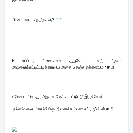
பீர் ல பாலா கலந்திருக்கு? 
#
மி
5 
ஏம்ப்பா, அவளைக்காப்பாத்துனே  சரி, ஆனா 
அவளைக்கட்டிப்பிடிக்காமயே அதை செஞ்சிருக்கலாமே? # மி
6
லேசா பசிச்சுது, அதான் லேஸ் சாப்ட்டுட்டு இருக்கேன்
நல்லவேளை, சோம்பின்னு நினைச்சு லேசா சுட்டிருப்பேன் # மி