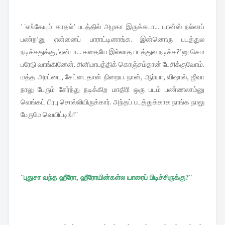
' 'எங்கேயும் காதல்’ படத்தில் அழகா இருக்கடா... டான்ஸ் நல்லாப்
பண்ற’னு என்னைப் பாராட்டினாங்க. இன்னொரு படத்துல
நடிச்சதுக்கு, 'ஏன்டா... கதையே இல்லாத படத்துல நடிச்ச?’னு செம
பரேடு வாங்கினேன். சினிமாபத்திக் கொஞ்சம்தான் பேசிக்குவோம்.
மத்த அரட்டை, சேட்டைதான் நிறைய. நான், ஆர்யா, விஷால், ஜீவா
நாலு பேரும் சேர்ந்து நடிக்கிற மாதிரி ஒரு படம் பண்ணலாம்னு
வெங்கட் பிரபு சொல்லியிருக்கார். அந்தப் படத்துக்காக நாங்க நாலு
பேருமே வெயிட்டிங்!''
''புதுசா வந்த ஹீரோ, ஹீரோயின்கள்ல யாரைப் பிடிச்சிருக்கு?''