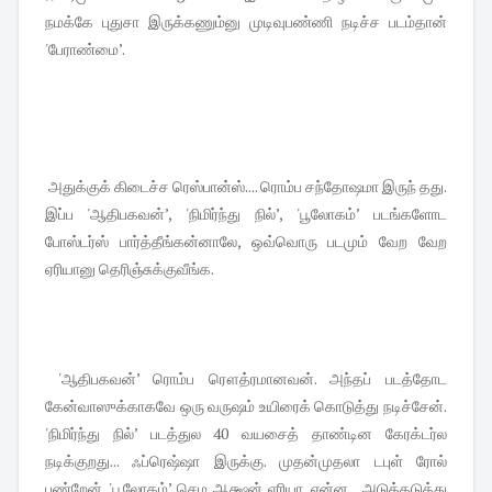
நமக்கே புதுசா இருக்கணும்னு முடிவுபண்ணி நடிச்ச படம்தான்
'பேராண்மை’.
அதுக்குக் கிடைச்ச ரெஸ்பான்ஸ்.... ரொம்ப சந்தோஷமா இருந் தது.
இப்ப 'ஆதிபகவன்’, 'நிமிர்ந்து நில்’, 'பூலோகம்’ படங்களோட
போஸ்டர்ஸ் பார்த்தீங்கன்னாலே, ஒவ்வொரு படமும் வேற வேற
ஏரியானு தெரிஞ்சுக்குவீங்க.
'ஆதிபகவன்’ ரொம்ப ரௌத்ரமானவன். அந்தப் படத்தோட
கேன்வாஸுக்காகவே ஒரு வருஷம் உயிரைக் கொடுத்து நடிச்சேன்.
'நிமிர்ந்து நில்’ படத்துல 40 வயசைத் தாண்டின கேரக்டர்ல
நடிக்குறது... ஃப்ரெஷ்ஷா இருக்கு. முதன்முதலா டபுள் ரோல்
பண்றேன். 'பூலோகம்’ செம ஆக்ஷன் ஏரியா. என்ன... அடுத்தடுத்து