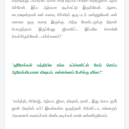
தெரிந்தது. அப்படியே டிராக் மாறி நடிப்புப் பயிற்சி எடுத்துக்க ஆரம்
பிச்சேன். இப்ப ஆர்வமா நடிச்சுட்டு இருக்கேன். ஆனா,
டைரக்ஷன்தான் என் கனவு. சீக்கிரம் ஒரு படம் பண்ணுவேன். என்
மனசுல ஒரு கதை இருக்கு. அந்த கேரக்டருக்கு நீதான்
பொருத்தமா இருப்பேனு ஜீவாகிட்ட இப்பவே சொல்லி
வெச்சிருக்கேன்... பார்க்கலாம்!''
''ஹீரோக்கள் மத்தியில உங்க ஃப்ரெண்ட்ஸ் கேங் ரொம்ப
ஆரோக்கியமான விஷயம். என்னல்லாம் பேசிக்கு வீங்க?''
''கார்த்தி, சிபிராஜ், ஆர்யா, ஜீவா, விஷால், நான்... இது செம குபீர்
ஜாலி பிரதர்ஸ் டீம்! இவங்கள்ல ஒருத்தன் சிக்கிட்டா, எல்லாரும்
அவனைக் கலாய்ச்சுக் கிண்டலடிச்சுக் காலி பண்ணிருவோம்.