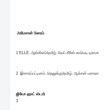
அமேசான் பிரைம்
1 ELLE. ஆங்கிலம்/தமிழ். வெப் சீரிஸ் காமெடி டிராமா
.
2 இசாகப்பட்டினம். தெலுங்கு/தமிழ். ஆக்சன் மசாலா
ஜியோ ஹாட் ஸ்டார்
3