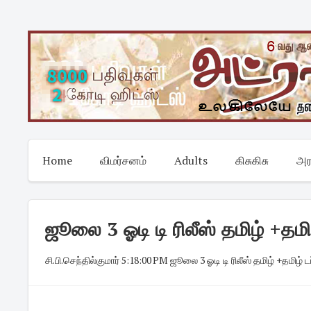
Skip
to
content
Home
விமர்சனம்
Adults
கிசுகிசு
அர
ஜூலை 3 ஓடி டி ரிலீஸ் தமிழ் +தமிழ
சி.பி.செந்தில்குமார்
·
5:18:00 PM
·
ஜூலை 3 ஓடி டி ரிலீஸ் தமிழ் +தமிழ் ட