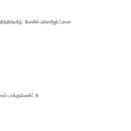
ிந்தி/தமிழ். போலீஸ் புரொசீஜர் ட்ராமா
ரைம் டாக்குமெண்ட் ரி