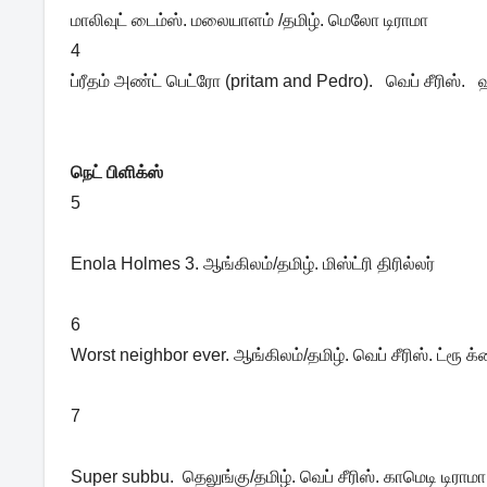
மாலிவுட் டைம்ஸ். மலையாளம் /தமிழ். மெலோ டிராமா
4
ப்ரீதம் அண்ட் பெட்ரோ (pritam and Pedro). வெப் சீரிஸ். ஹ
நெட் பிளிக்ஸ்
5
Enola Holmes 3. ஆங்கிலம்/தமிழ். மிஸ்ட்ரி திரில்லர்
6
Worst neighbor ever. ஆங்கிலம்/தமிழ். வெப் சீரிஸ். ட்ரூ க்
7
Super subbu. தெலுங்கு/தமிழ். வெப் சீரிஸ். காமெடி டிராமா