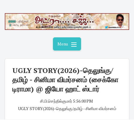
Skip
to
content
Menu
UGLY STORY(2026)-தெலுங்கு/
தமிழ் - சினிமா விமர்சனம் (சைக்கோ
டிராமா) @ ஜியோ ஹாட் ஸ்டார்
சி.பி.செந்தில்குமார்
·
5:56:00 PM
·
UGLY STORY(2026)-தெலுங்கு/தமிழ் - சினிமா விமர்சனம்