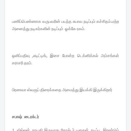
பணிப்பெண்ணாக வருபவரின் பயந்த சுபாவ நடிப்பும் கச்சிதம்.மற்ற
அனைத்து நடிகர்களின் நடிப்பும் ஓக்கே ரகம்.
ஒளிப்பதிவு ,எடிட்டிங், இசை போன்ற டெக்னிக்கல் அம்சங்கள்
சராசரி தரம்.
பிரணவா ஸ்வரூப் திரைக்கதை அமைத்து இயக்கி இருக்கிறார்
சபாஷ் டைரக்டர்
1 வில்லன் ,நாயகி இருவரது கேரக்டர் டிசைன் ,நடிப்பு இரண்டும்