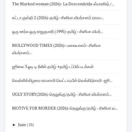
The Marked woman (2026)- La Descondcida-ஸ்பானிஷ் /...
கட்டா குஸ்தி 2 (2026)-தமிழ்- சினிமா விமர்சனம் (காம...
ஒரு ஊர்ல ஒரு ராஜகுமாரி (1995)-தமிழ் - சினிமா விமர்...
MOLLYWOOD TIMES (2026)- மலையாளம்- சினிமா
விமர்சனம்...
ஜூலை 3 ஓடி டி ரிலீஸ் தமிழ் +தமிழ் டப்பிங் படங்கள்
வெள்ளிக்கிழமை ராமசாமி வெட்டாஃபீஸ் வெங்கிடுசாமி -ஜூ...
UGLY STORY(2026)-தெலுங்கு/தமிழ் - சினிமா விமர்சனம்...
MOTIVE FOR MURDER (2026)-தெலுங்கு/தமிழ் - சினிமா வ...
►
June
(18)