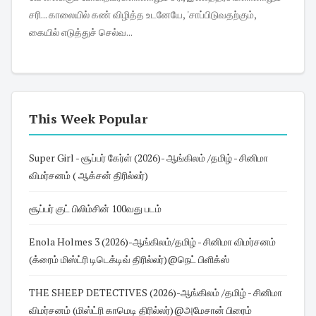
சரி... காலையில் கண் விழித்த உடனேயே, 'சாப்பிடுவதற்கும்,
கையில் எடுத்துச் செல்வ...
This Week Popular
Super Girl - சூப்பர் கேர்ள் (2026)- ஆங்கிலம் /தமிழ் - சினிமா
விமர்சனம் ( ஆக்சன் திரில்லர்)
சூப்பர் குட் பிலிம்சின் 100வது படம்
Enola Holmes 3 (2026)-ஆங்கிலம்/தமிழ் - சினிமா விமர்சனம்
(க்ரைம் மிஸ்ட்ரி டிடெக்டிவ் திரில்லர்)@நெட் பிளிக்ஸ்
THE SHEEP DETECTIVES (2026)-ஆங்கிலம் /தமிழ் - சினிமா
விமர்சனம் (மிஸ்ட்ரி காமெடி திரில்லர்)@அமேசான் பிரைம்