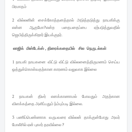
பிரமாதம்
2 வில்லனின் சைக்கோத்தனத்தால் அடுத்தடுத்து நாயகிக்கு
என்ன ஆகுமோ?என்ற பதைபதைப்பை ஏற்படுத்துவதில்
ஜெயித்திருக்கிறார் இயக்குநர்.
லாஜிக் மிஸ்டேக்ஸ் , திரைக்கதையில் சில நெருடல்கள்
1 நாயகி நாயகனை விட்டு விட்டு வில்லனைத்திருமணம் செய்ய
ஒத்துக்கொள்வதற்கான காரணம் வலுவாக இல்லை
2 நாயகன் திடீர் எனக்காணாமல் போவதும் அதற்கான
விளக்கத்தை அளிப்பதும் ந்ம்பும்படி இல்லை.
3 பணிப்பெண்ணாக வருபவரை வில்லன் தாக்குன்போது அவர்
போலீசில் ஏன் புகார் தரவில்லை ?