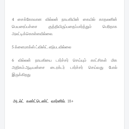
4 சைக்கோவான வில்லன் நாயகியின் கையில் காதலனின்
பெயரைப்பச்சை குத்தியிருப்பதைப்பார்த்தும் பெரிதாக
அலட்டிக்கொள்ளவில்லை.
5 க்ளைமாக்ஸ் ட்விஸ்ட். எடுபடவில்லை
6 வில்லன் நாயகியை டார்ச்சர் செய்யும் காட்சிகள் மிக
அதிகம்.ஆடியன்சை டைரக்டர் டார்ச்சர் செய்வது போல்
இருக்கிறது
அடல்ட் கண்ட்டெண்ட் வார்னிங்
. 18+