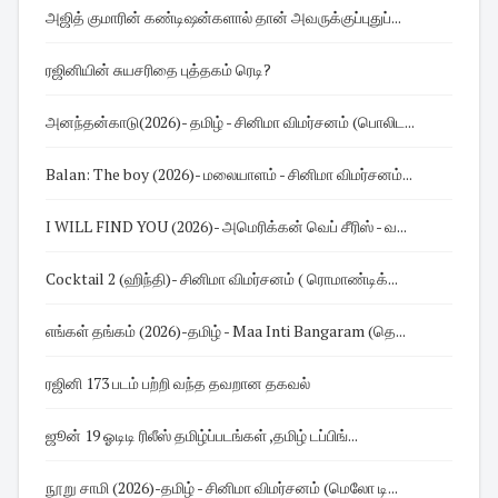
அஜித் குமாரின் கண்டிஷன்களால் தான் அவருக்குப்புதுப்...
ரஜினியின் சுயசரிதை புத்தகம் ரெடி?
அனந்தன்காடு(2026)- தமிழ் - சினிமா விமர்சனம் (பொலிட...
Balan: The boy (2026)- மலையாளம் - சினிமா விமர்சனம்...
I WILL FIND YOU (2026)- அமெரிக்கன் வெப் சீரிஸ் - வ...
Cocktail 2 (ஹிந்தி)- சினிமா விமர்சனம் ( ரொமாண்டிக்...
எங்கள் தங்கம் (2026)-தமிழ் - Maa Inti Bangaram (தெ...
ரஜினி 173 படம் பற்றி வந்த தவறான தகவல்
ஜூன் 19 ஓடிடி ரிலீஸ் தமிழ்ப்படங்கள் ,தமிழ் டப்பிங்...
நூறு சாமி (2026)-தமிழ் - சினிமா விமர்சனம் (மெலோ டி...