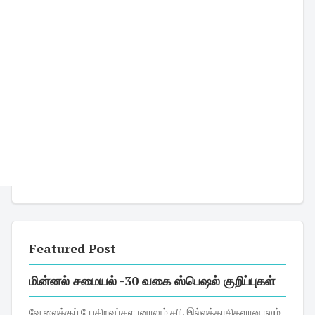
Featured Post
மின்னல் சமையல் -30 வகை ஸ்பெஷல் குறிப்புகள்
வே லைக்குப் போகிறவர்களானாலும் சரி, இல்லத்தரசிகளானாலும்