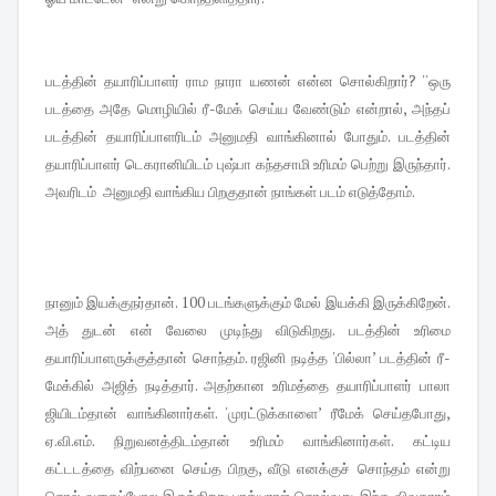
படத்தின் தயாரிப்பாளர் ராம நாரா யணன் என்ன சொல்கிறார்? ''ஒரு
படத்தை அதே மொழியில் ரீ-மேக் செய்ய வேண்டும் என்றால், அந்தப்
படத்தின் தயாரிப்பாளரிடம் அனுமதி வாங்கினால் போதும். படத்தின்
தயாரிப்பாளர் டெகரானியிடம் புஷ்பா கந்தசாமி உரிமம் பெற்று இருந்தார்.
அவரிடம் அனுமதி வாங்கிய பிறகுதான் நாங்கள் படம் எடுத்தோம்.
நானும் இயக்குநர்தான். 100 படங்களுக்கும் மேல் இயக்கி இருக்கிறேன்.
அத் துடன் என் வேலை முடிந்து விடுகிறது. படத்தின் உரிமை
தயாரிப்பாளருக்குத்தான் சொந்தம். ரஜினி நடித்த 'பில்லா’ படத்தின் ரீ-
மேக்கில் அஜித் நடித்தார். அதற்கான உரிமத்தை தயாரிப்பாளர் பாலா
ஜியிடம்தான் வாங்கினார்கள். 'முரட்டுக்காளை’ ரீமேக் செய்தபோது,
ஏ.வி.எம். நிறுவனத்திடம்தான் உரிமம் வாங்கினார்கள். கட்டிய
கட்டடத்தை விற்பனை செய்த பிறகு, வீடு எனக்குச் சொந்தம் என்று
சொல் வதைப்போல இருக்கிறது பாக்யராஜ் சொல்வது. இந்த விவகாரம்