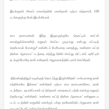
இயக்குனர் சிகரம் பாலசந்தரின் மகள்தான் புஷ்பா கந்தசாமி. 100
படங்களுக்கு மேல் இயக்கியவர்
ராம நாராயணன். இந்த இருவருக்குமே நெகட்டிவ் ரைட்ஸ்
வைத்துக்கொண்டு எதுவும் செய்ய முடியாது என்பது எப்படித்
தெரியாமல் போனது? என்னிடம் பேசியதை மறைத்து, 'கண்ணா லட்டு
தின்ன ஆசையா’ படத்தை எடுத்து ரிலீஸ் செய்து விட்டனர். ஷூட்டிங்
நடக்கும்போதே நான் கமிஷனர் அலுவலகத்தில் புகார் செய்தேன்.
நீதிமன்றத்திலும் வழக்குத் தொடர்ந்து இருக்கிறேன். 'பாக்யராஜை நான்
சந்திக்கவே இல்லை’ என்கிறார் புஷ்பா. ராம நாராயணனோ, 'நான்
படத்தோட தயாரிப்பாளர் மட்டும்தான். கதையைப் பத்தி எனக்கு எதுவும்
தெரியாது’ என்கிறார். 'கண்ணா லட்டு தின்ன ஆசையா’ என்னுடைய
படம். படத்தின் வசூலில் எனக்குப் பங்கு தரவேண்டும். அதுவரை நான்
ஓய மாட்டேன்'' என்று கொந்தளித்தார்.