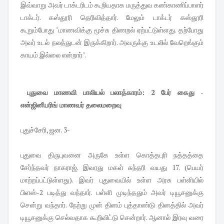
இவ்வாறு அவர் டாக்டரிடம் கூறியதாக மருத்துவ கண்காணிப்பாளர்
டாக்டர். கஸ்தூரி தெரிவித்தார். மேலும் டாக்டர் கஸ்தூரி
கூறும்போது "மாணவிக்கு மூச்சு திணறல் ஏற்பட்டுள்ளது. தற்போது
அவர் உடல் நலத்துடன் இருக்கிறார். அவருக்கு உடலில் வேறெங்கும்
காயம் இல்லை என்றார்".
புதுவை மாணவி பாலியல் பலாத்காரம்: 2 பேர் கைது -
என்ஜினீயரிங் மாணவர் தலைமறைவு
புதுச்சேரி, ஜன. 3-
புதுவை திருபுவனை அருகே உள்ள கொத்தபுரி நத்தத்தை
சேர்ந்தவர் நாகராஜ். இவரது மகள் சுந்தரி வயது 17. (பெயர்
மாற்றப்பட்டுள்ளது). இவர் புதுவையில் உள்ள அரசு பள்ளியில்
பிளஸ்-2 படித்து வந்தார். பள்ளி முடிந்ததும் அவர் டியூசனுக்கு
சென்று வந்தார். நேற்று முன் தினம் புத்தாண்டு தினத்தில் அவர்
டியூசனுக்கு செல்வதாக கூறிவிட்டு சென்றார். ஆனால் இரவு வரை