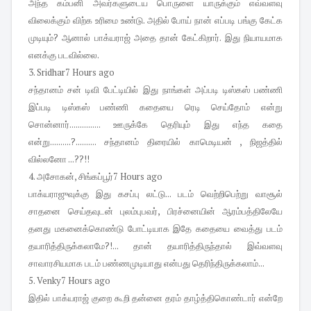
அந்த கம்பனி அவர்களுடைய பொருளை யாருக்கும் எவ்வளவு
விலைக்கும் விற்க உரிமை உண்டு. அதில் போய் நான் எப்படி பங்கு கேட்க
முடியும்? ஆனால் பாக்யராஜ் அதை தான் கேட்கிறார். இது நியாயமாக
எனக்கு படவில்லை.
3.
Sridhar
7 Hours ago
சந்தானம் சன் டிவி பேட்டியில் இது நாங்கள் அப்படி டிஸ்கஸ் பண்ணி
இப்படி டிஸ்கஸ் பண்ணி கதையை ரெடி செய்தோம் என்று
சொன்னார்............... ஊருக்கே தெரியும் இது எந்த கதை
என்று..........?.......... சந்தானம் திரையில் காமெடியன் , நிஜத்தில்
வில்லனோ ...??!!
4.
அசோகன், சிங்கப்பூர்
7 Hours ago
பாக்யராஜுவுக்கு இது கசப்பு லட்டு... படம் வெற்றிபெற்று வாசூல்
சாதனை செய்தவுடன் புலம்புபவர், பிரச்னையின் ஆரம்பத்திலேயே
தனது மகனைக்கொண்டு போட்டியாக இதே கதையை வைத்து படம்
தயாரித்திருக்கலாமே?!... தான் தயாரித்திருந்தால் இவ்வளவு
சாவாரசியமாக படம் பண்ணமுடியாது என்பது தெரிந்திருக்கலாம்...
5.
Venky
7 Hours ago
இதில் பாக்யராஜ் குறை கூறி தன்னை தரம் தாழ்த்திகொண்டார் என்றே