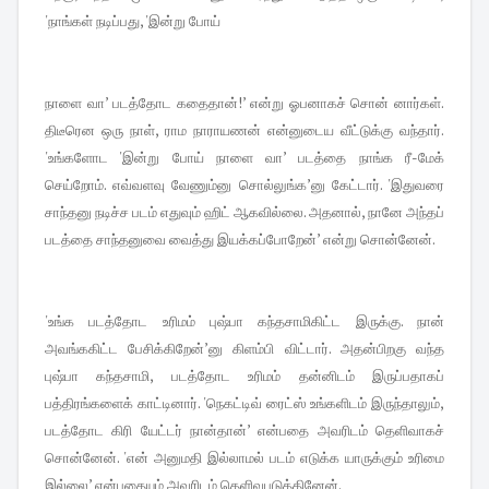
'நாங்கள் நடிப்பது, 'இன்று போய்
நாளை வா’ படத்தோட கதைதான்!’ என்று ஓபனாகச் சொன் னார்கள்.
திடீரென ஒரு நாள், ராம நாராயணன் என்னுடைய வீட்டுக்கு வந்தார்.
'உங்களோட 'இன்று போய் நாளை வா’ படத்தை நாங்க ரீ-மேக்
செய்றோம். எவ்வளவு வேணும்னு சொல்லுங்க’னு கேட்டார். 'இதுவரை
சாந்தனு நடிச்ச படம் எதுவும் ஹிட் ஆகவில்லை. அதனால், நானே அந்தப்
படத்தை சாந்தனுவை வைத்து இயக்கப்போறேன்’ என்று சொன்னேன்.
'உங்க படத்தோட உரிமம் புஷ்பா கந்தசாமிகிட்ட இருக்கு. நான்
அவங்ககிட்ட பேசிக்கிறேன்’னு கிளம்பி விட்டார். அதன்பிறகு வந்த
புஷ்பா கந்தசாமி, படத்தோட உரிமம் தன்னிடம் இருப்பதாகப்
பத்திரங்களைக் காட்டினார். 'நெகட்டிவ் ரைட்ஸ் உங்களிடம் இருந்தாலும்,
படத்தோட கிரி யேட்டர் நான்தான்’ என்பதை அவரிடம் தெளிவாகச்
சொன்னேன். 'என் அனுமதி இல்லாமல் படம் எடுக்க யாருக்கும் உரிமை
இல்லை’ என்பதையும் அவரிடம் தெளிவுபடுத்தினேன்.