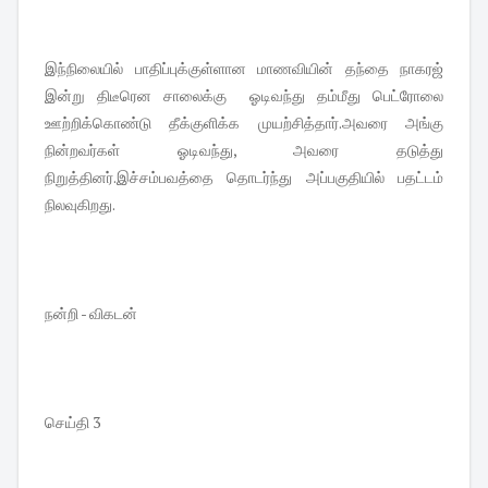
இந்நிலையில் பாதிப்புக்குள்ளான மாணவியின் தந்தை நாகரஜ்
இன்று திடீரென சாலைக்கு ஓடிவந்து தம்மீது பெட்ரோலை
ஊற்றிக்கொண்டு தீக்குளிக்க முயற்சித்தார்.அவரை அங்கு
நின்றவர்கள் ஓடிவந்து, அவரை தடுத்து
நிறுத்தினர்.இச்சம்பவத்தை தொடர்ந்து அப்பகுதியில் பதட்டம்
நிலவுகிறது.
நன்றி - விகடன்
செய்தி 3