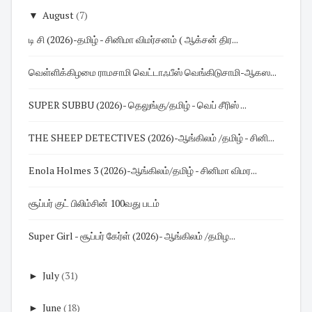
▼
August
(7)
டி சி (2026)-தமிழ் - சினிமா விமர்சனம் ( ஆக்சன் திர...
வெள்ளிக்கிழமை ராமசாமி வெட்டாஃபீஸ் வெங்கிடுசாமி-ஆகஸ...
SUPER SUBBU (2026)- தெலுங்கு/தமிழ் - வெப் சீரிஸ் ...
THE SHEEP DETECTIVES (2026)-ஆங்கிலம் /தமிழ் - சினி...
Enola Holmes 3 (2026)-ஆங்கிலம்/தமிழ் - சினிமா விமர...
சூப்பர் குட் பிலிம்சின் 100வது படம்
Super Girl - சூப்பர் கேர்ள் (2026)- ஆங்கிலம் /தமிழ...
►
July
(31)
►
June
(18)