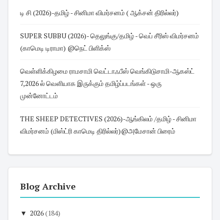
டி சி (2026)-தமிழ் - சினிமா விமர்சனம் ( ஆக்சன் திரில்லர்)
SUPER SUBBU (2026)- தெலுங்கு/தமிழ் - வெப் சீரிஸ் விமர்சனம்
(காமெடி டிராமா) @நெட் பிளிக்ஸ்
வெள்ளிக்கிழமை ராமசாமி வெட்டாஃபீஸ் வெங்கிடுசாமி-ஆகஸ்ட்
7,2026 ல் வெளியாக இருக்கும் தமிழ்ப்படங்கள் - ஒரு
முன்னோட்டம்
THE SHEEP DETECTIVES (2026)-ஆங்கிலம் /தமிழ் - சினிமா
விமர்சனம் (மிஸ்ட்ரி காமெடி திரில்லர்)@அமேசான் பிரைம்
Blog Archive
▼
2026
(184)