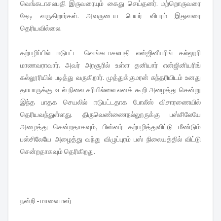
வெங்கடாசலபதி இருவரையும் கைது செய்தனர். மற்றொருவரை
தேடி வருகிறார்கள். அவருடைய பெயர் விபரம் இதுவரை
தெரியவில்லை.
கற்பழிப்பில் ஈடுபட்ட வெங்கடாசலபதி என்ஜினீயரிங் கல்லூரி
மாணவராவார். அவர் அரசூரில் உள்ள தனியார் என்ஜினியரிங்
கல்லூரியில் படித்து வருகிறார். முத்துக்குமரன் சுந்தரியிடம் உனது
தாயாருக்கு உடல் நிலை சரியில்லை எனக் கூறி அழைத்து சென்று
இந்த பாதக செயலில் ஈடுபட்டதாக போலீஸ் விசாரணையில்
தெரியவந்துள்ளது. திருவெண்ணைநல்லூருக்கு பஸ்சிலேயே
அழைத்து சென்றதாகவும், பின்னர் கற்பழித்துவிட்டு மீண்டும்
பஸ்சிலேயே அழைத்து வந்து விழுப்புரம் பஸ் நிலையத்தில் விட்டு
சென்றதாகவும் தெரிகிறது.
நன்றி - மாலை மலர்