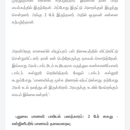
முத்துகுமரன் என்னை கற்பழித்தார். இதனால் நான் பாதி
மயக்கத்தில் இருந்தேன். அப்போது இருட்டு அறைக்குள் இழுத்து
சென்றனர். அங்கு 2 பேர் இருந்தனர். அதில் ஒருவன் என்னை
கற்பழித்தான்.
அதன்பிறகு காலையில் விழுப்புரம் பஸ் நிலையத்தில் விட்டுவிட்டு
சென்றுவிட்டனர். நான் என் பெற்றோருக்கு தகவல் கொடுத்தேன்.
இவ்வாறு அவர் டாக்டரிடம் கூறியதாக மருத்துவ கண்காணிப்பாளர்
டாக்டர். கஸ்தூரி தெரிவித்தார். மேலும் டாக்டர் கஸ்தூரி
கூறும்போது "மாணவிக்கு மூச்சு திணறல் ஏற்பட்டுள்ளது. தற்போது
அவர் உடல் நலத்துடன் இருக்கிறார். அவருக்கு உடலில் வேறெங்கும்
காயம் இல்லை என்றார்".
புதுவை மாணவி பாலியல் பலாத்காரம்: 2 பேர் கைது -
என்ஜினீயரிங் மாணவர் தலைமறைவு