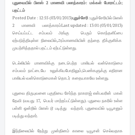
புதுவையில் பிளஸ் 2 மாணவி பலாத்காரம்: மக்கள் போராட்டம்;
பதட்டம்
Posted Date : 12:55 (03/01/2013)
புதுச்சேரி
:புதுச்சேரியில் பிளஸ்
2 மாணவி பலாத்காரம்
Last updated : 13:01 (03/01/2013)
செய்யப்பட்ட சம்பவம் அங்கு பெரும் கொந்தளிப்பை
ஏற்படுத்தியுள்ள நிலையில்,அம்மாணவியின் தந்தை தீக்குளிக்க
முயற்சித்ததால் பதட்டம் ஏற்பட்டுள்ளது.
டெல்லியில் மாணவிக்கு நடைபெற்ற பாலியல் வன்கொடுமை
சம்பவம் நாட்டையே உலுக்கியபோதிலும்,பெண்களுக்கு எதிரான
பாலியல் வன்கொடுமைகள் தொடர் கதையாகவே உள்ளது.
புதுவை திருபுவனை பகுதியை சேர்ந்த நாகராஜ் என்பவரின் மகள்
தேவி (வயது 17, பெயர் மாற்றப்பட்டுள்ளது). புதுவை நகரில் உள்ள
பள்ளி ஒன்றில் பிளஸ் டூ படித்து வந்தார். புதுவையில் டியூசனும்
படித்து வந்தார்.
இந்நிலையில் நேற்று முன்தினம் காலை டியூசன் செல்வதாக