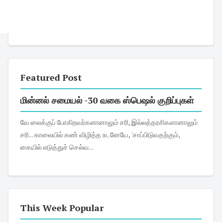
Featured Post
மின்னல் சமையல் -30 வகை ஸ்பெஷல் குறிப்புகள்
வே லைக்குப் போகிறவர்களானாலும் சரி, இல்லத்தரசிகளானாலும்
சரி... காலையில் கண் விழித்த உடனேயே, 'சாப்பிடுவதற்கும்,
கையில் எடுத்துச் செல்வ...
This Week Popular