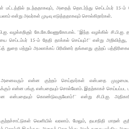
்டத்தில் நடந்ததாகவும், அதைத் தொடர்ந்து செப்டம்பர் 15-ம் 
லாம் என்று அவர்கள் முடிவு எடுத்ததாகவும் சொல்கிறார்கள்.
.ஐ. வழக்கறிஞர் கே.கே.வேணு​கோபால். ''இந்த வழக்கில் சி.பி.ஐ. 
 செப்டம்பர் 15-ம் தேதி தாக்கல் செய்யும்!'' என்று அறிவித்து, 
த் துறை மற்றும் அமலாக்கப் பிரிவினர் தங்களது குற்றப் பத்திரிக
ட்ட அனை​வரும் என்ன குற்றம் செய்தார்கள் என்பதை முழுமைய
கும் என்ன பங்கு என்பதையும் சொல்வோம். இதற்காகச் செய்யப்பட 
ளன என்பதையும் கொண்டு​​வருவோம்!'' என்று சி.பி.ஐ. அதிகார
ற்றச்சாட்டுகள் வெளியில் வரலாம். மேலும், தயாநிதி மாறன் குறி
ச் சொல்லி இருந்தது. அதைத் தொடர்ந்து அவர் தனது மத்திய அமைச