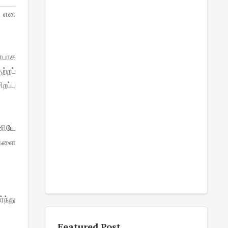
தி என
ன்பாக
ற்றப்
றப்பு
னியே
ைகளை
்ந்து
Featured Post