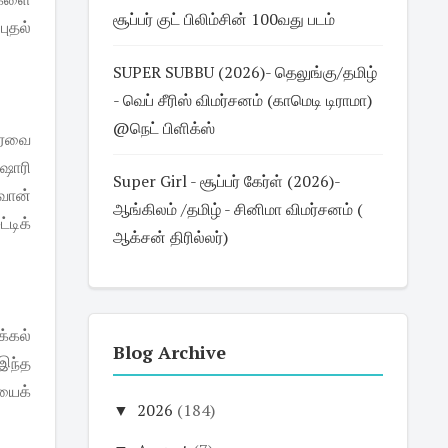
சூப்பர் குட் பிலிம்சின் 100வது படம்
புதல்
SUPER SUBBU (2026)- தெலுங்கு/தமிழ்
- வெப் சீரிஸ் விமர்சனம் (காமெடி டிராமா)
@நெட் பிளிக்ஸ்
சரவை
ஷோரி
Super Girl - சூப்பர் கேர்ள் (2026)-
வான்
ஆங்கிலம் /தமிழ் - சினிமா விமர்சனம் (
்டிக்
ஆக்சன் திரில்லர்)
்கல்
Blog Archive
 இந்த
யைக்
▼
2026
(184)