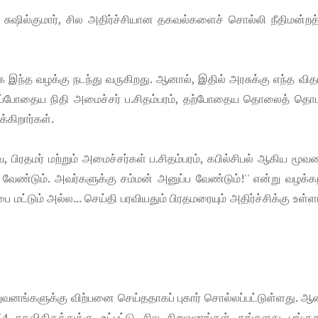
சுஷில்குமார், சில அதிர்ச்சியான தகவல்களைச் சொல்லி நீதிமன்றத
்ளதாக இந்த வழக்கு நடந்து வருகிறது. ஆனால், இதில் அரசுக்கு எந்த வ
 அப்போதைய நிதி அமைச்சர் ப.சிதம்பரம், தற்போதைய தொலைத் தொடர்
்கிறார்கள்.
பிரதமர் மற்றும் அமைச்சர்கள் ப.சிதம்பரம், கபில்சிபல் ஆகிய மூவர
 வேண்டும். அவர்களுக்கு சம்மன் அனுப்ப வேண்டும்!'' என்று வழக்க
 மட்டும் அல்ல... செய்தி பரவியதும் பிரதமரையும் அதிர்ச்சிக்கு உள்ள
வ​னங்களுக்கு விற்பனை செய்த​தாகப் புகார் சொல்லப்​பட்டுள்ளது. ஆ
 74 சதவிகிதத்துக்கு உட்பட்டு சில நிறுவனங்கள் தங்களது பங்க