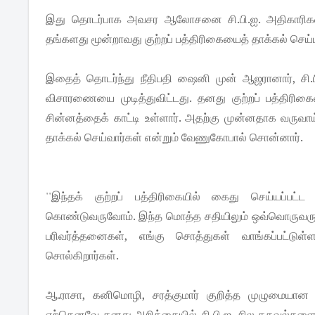
இது தொடர்பாக அவசர ஆலோசனை சி.பி.ஐ. அதிகாரிகள் மட
தங்களது மூன்றாவது குற்றப் பத்திரிகையைத் தாக்கல் செய்ய
இதைத் தொடர்ந்து நீதிபதி ஷைனி முன் ஆஜரானார், சி.பி
விசாரணையை முடித்துவிட்டது. தனது குற்றப் பத்திரிகையை
சின்னத்தைக் காட்டி உள்ளார். அதற்கு முன்னதாக வருவாய்
தாக்கல் செய்வார்கள் என்றும் வேணுகோபால் சொன்னார்.
''இந்தக் குற்றப் பத்திரிகையில் கைது செய்யப்ப
கொண்டுவருவோம். இந்த மொத்த சதியிலும் ஒவ்வொருவருக்
பரிவர்த்தனைகள், எங்கு சொத்துகள் வாங்கப்பட்டுள்
சொல்கிறார்கள்.
ஆ.ராசா, கனிமொழி, சரத்குமார் குறித்த முழுமையான கு
ஏற்கெனவே தனது அறிக்கையில் சி.பி.ஐ. சில தகவல்களை