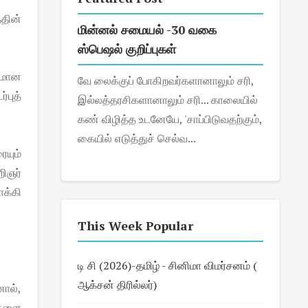
்தின்
மின்னல் சமையல் -30 வகை
ஸ்பெஷல் குறிப்புகள்
ிதமான
வே லைக்குப் போகிறவர்களானாலும் சரி,
புத்
இல்லத்தரசிகளானாலும் சரி... காலையில்
கண் விழித்த உடனேயே, 'சாப்பிடுவதற்கும்,
கையில் எடுத்துச் செல்வ...
ையும்
றிஞர்
ாக்கி
This Week Popular
டி சி (2026)-தமிழ் - சினிமா விமர்சனம் (
ஆக்சன் திரில்லர்)
னால்,
ுகளை