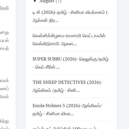
▼
August
(7)
தேதி
டி சி (2026)-தமிழ் - சினிமா விமர்சனம் (
ஆக்சன் திர...
தனது
வெள்ளிக்கிழமை ராமசாமி வெட்டாஃபீஸ்
புயல்
வெங்கிடுசாமி-ஆகஸ...
ையைத்
SUPER SUBBU (2026)- தெலுங்கு/தமிழ்
- வெப் சீரிஸ் ...
ாகக்
THE SHEEP DETECTIVES (2026)-
பணப்
ஆங்கிலம் /தமிழ் - சினி...
ிகள்
Enola Holmes 3 (2026)-ஆங்கிலம்/
தமிழ் - சினிமா விமர...
த்து
்சர்
சூப்பர் குட் பிலிம்சின் 100வது படம்