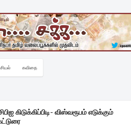
சியல்
கவிதை
பிஐ கிடுக்கிப்பிடி- விஸ்வரூபம் எடுக்கும்
கட்டுரை