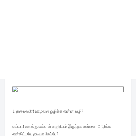
1. தலைவரே! ஊழலை ஒழிக்க என்ன வழி?
ஏய்யா! உனக்கு எவ்ளவ் தைரியம் இருந்தா என்னை அழிக்க
என்கிட்டயே ஐடியா கேப்பே?