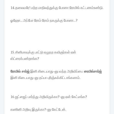
14. தலைவரே! மற்ற மாநிலத்துக்கு போனா ரோமிங் கட்டணம்உண்டு.
ஓஹோ... அப்போ ரோம் ரோம் நகருக்கு போனா...?
15. சினிமாவுக்கு பாட்டு எழுதற கவிஞர்கள் ஏன்
ஸ்ட்ரைக்பண்றாங்க?
ரோமிங் சார்ஜ்
இனி கிடையாது-னு வந்த அறிவிப்பை
ரைமிங்சார்ஜ்
இனி கிடையாது-னு தப்பா புரிஞ்சுக்கிட்டாங்களாம்.
16. ஜட்ஜைப் பார்த்து அறிவிருக்கா?-னு ஏன் கேட்டீங்க?
கணினி அறிவு இருக்கா?-னு கேட்டேன்.