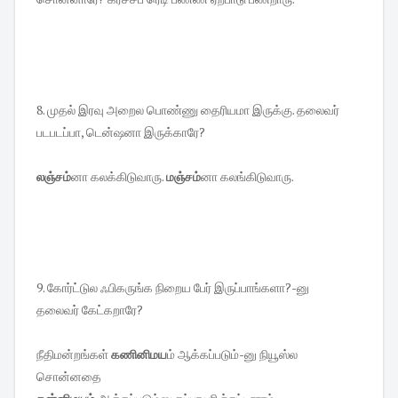
8. முதல் இரவு அறைல பொண்ணு தைரியமா இருக்கு. தலைவர்
படபடப்பா, டென்ஷனா இருக்காரே?
லஞ்சம்
னா கலக்கிடுவாரு.
மஞ்சம்
னா கலங்கிடுவாரு.
9. கோர்ட்டுல ஃபிகருங்க நிறைய பேர் இருப்பாங்களா?-னு
தலைவர் கேட்கறாரே?
நீதிமன்றங்கள்
கணினிமய
ம் ஆக்கப்படும்-னு நியூஸ்ல
சொன்னதை