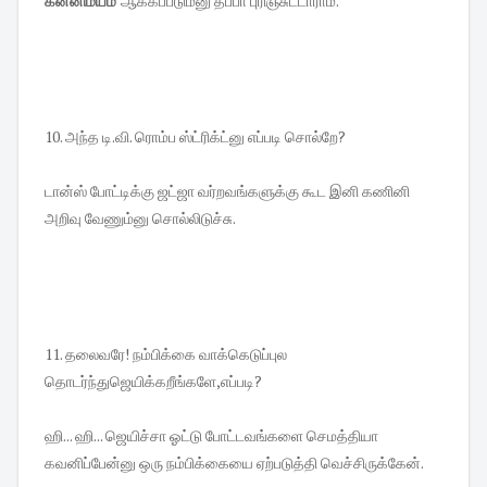
கன்னிமயம்
ஆக்கப்படும்னு தப்பா புரிஞ்சுட்டாராம்.
10. அந்த டி.வி. ரொம்ப ஸ்ட்ரிக்ட்னு எப்படி சொல்றே?
டான்ஸ் போட்டிக்கு ஜட்ஜா வர்றவங்களுக்கு கூட இனி கணினி
அறிவு வேணும்னு சொல்லிடுச்சு.
11. தலைவரே! நம்பிக்கை வாக்கெடுப்புல
தொடர்ந்துஜெயிக்கறீங்களே,எப்படி?
ஹி... ஹி... ஜெயிச்சா ஓட்டு போட்டவங்களை செமத்தியா
கவனிப்பேன்னு ஒரு நம்பிக்கையை ஏற்படுத்தி வெச்சிருக்கேன்.