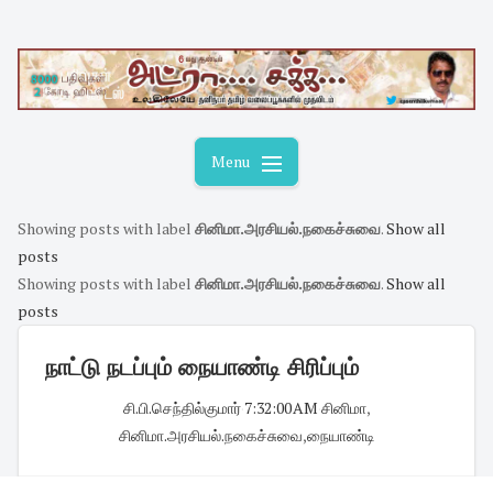
Skip
to
content
Menu
Showing posts with label
சினிமா.அரசியல்.நகைச்சுவை
.
Show all
posts
Showing posts with label
சினிமா.அரசியல்.நகைச்சுவை
.
Show all
posts
நாட்டு நடப்பும் நையாண்டி சிரிப்பும்
சி.பி.செந்தில்குமார்
·
7:32:00 AM
·
சினிமா
,
சினிமா.அரசியல்.நகைச்சுவை
,
நையாண்டி