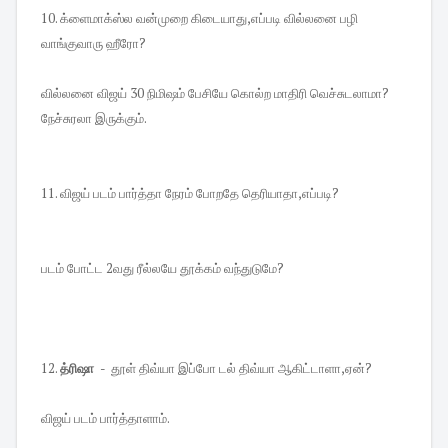
10. க்ளைமாக்ஸ்ல வன்முறை கிடையாது,எப்படி வில்லனை பழி
வாங்குவாரு ஹீரோ?
வில்லனை விஜய் 30 நிமிஷம் பேசியே கொல்ற மாதிரி வெச்சுடலாமா?
நேச்சுரலா இருக்கும்.
11. விஜய் படம் பார்த்தா நேரம் போறதே தெரியாதா,எப்படி?
படம் போட்ட 2வது ரீல்லயே தூக்கம் வந்துடுமே?
12.
த்ரிஷா
- தூள் திவ்யா இப்போ டல் திவ்யா ஆகிட்டாளா,ஏன்?
விஜய் படம் பார்த்தாளாம்.