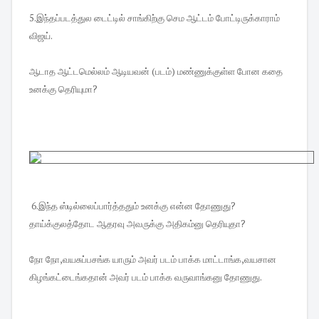
5.இந்தப்படத்துல டைட்டில் சாங்கிற்கு செம ஆட்டம் போட்டிருக்காராம்
விஜய்.
ஆடாத ஆட்டமெல்லம் ஆடியவன் (படம்) மண்ணுக்குள்ள போன கதை
உனக்கு தெரியுமா?
6.இந்த ஸ்டில்லைப்பார்த்ததும் உனக்கு என்ன தோணுது?
தாய்க்குலத்தோட ஆதரவு அவருக்கு அதிகம்னு தெரியுதா?
நோ நோ,வயசுப்பசங்க யாரும் அவர் படம் பாக்க மாட்டாங்க,வயசான
கிழங்கட்டைங்கதான் அவர் படம் பாக்க வருவாங்கனு தோணுது.