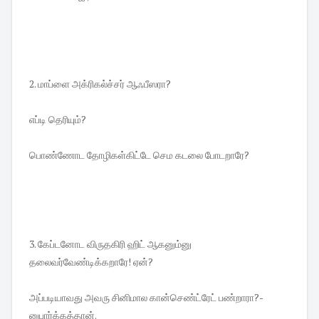
2. மாப்ளை அக்ரிகல்ச்சர் ஆஃபீஸரா?
எப்டி தெரியும்?
பொண்ணோட தோழிகள்கிட்டே செம கடலை போடறாரே?
3. கேப்டனோட விருதகிரி ஹிட் ஆகனும்னு
தலைவர்வேண்டிக்கறாரே! ஏன்?
அப்படியாவது அவரு சினிமால கான்செண்ட்ரேட் பண்றாரா?-
னுபார்க்கத்தான்.