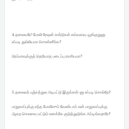
4. தலைவரே! போலி ரேஷன் கார்டுகள் எவ்வளவு புழங்குதுனு
எப்படி துல்லியமா சொன்னீங்க?
பிரம்மாவுக்குத் தெரியாத படைப்பு ரகசியமா?
5. தலைவர் பஞ்சத்துல அடிபட்டு இருக்கார்-னு எப்படி சொல்றே?
பாதுகாப்புக்கு எந்த போலீஸும் வேண்டாம். என் பாதுகாப்புக்கு
ஆகற செலவை மட்டும் எனக்கே குடுத்துடுங்க அப்டிங்கறாரே?