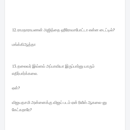
12. ராமநாராயணன் அஜித்தை ஹீரோவாபோட்டா என்ன டைட்டில்?
மங்க்கிஆத்தா
13. தலைவர் இவ்ளவ் அப்பாவியா இருப்பார்னு யாரும்
எதிர்பார்க்கலை.
ஏன்?
விஜயதசமி அன்னைக்கு விஜய் படம் ஏன் ரிலீஸ் ஆகலை-னு
கேட்கறாரே?