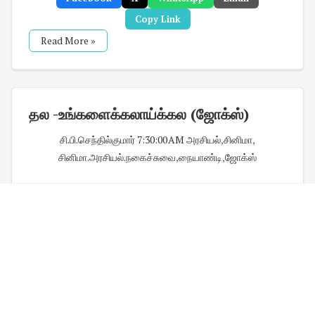
Copy Link
Read More »
தல -உங்களைக்கலாய்க்கல (ஜோக்ஸ்)
சி.பி.செந்தில்குமார்
·
7:30:00 AM
·
அரசியல்
,
சினிமா
,
சினிமா.அரசியல்.நகைச்சுவை
,
நையாண்டி
,
ஜோக்ஸ்