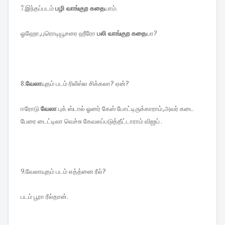
7.இந்தப்படம்
பழி வாங்குற கதை
யாம்.
ஓஹோ,புரொடியூசரை ஹீரோ
பலி வாங்குற கதை
யா?
8.
வேலா
யுதம் படம் ரிலீஸ்ல சிக்கலா? ஏன்?
ஈரோடு
வேலா
புக் ஸ்டால் ஓனர் கேஸ் போட்டிருக்காராம்,அவர் கடை
பேரை டைட்டிலா வெச்சு கேவலப்படுத்தீட்டாராம் விஜய் .
9.வேலாயுதம் படம் எத்த்னை ரீல்?
படம் பூரா ரீல்தான்.