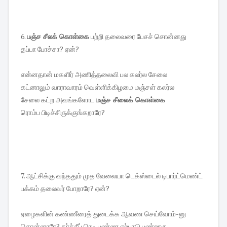
6.
பஞ்ச சீலக் கொள்கை
பற்றி தலைவரை பேசச் சொன்னது
தப்பா போச்சா? ஏன்?
என்னதான் மகளிர் அணித்தலைவி பல கலர்ல சேலை
கட்னாலும் வாராவாரம் வெள்ளிக்கிழமை மஞ்சள் கலர்ல
சேலை கட்ற அவங்களோட
மஞ்ச சீலைக் கொள்கை
ரொம்ப பிடிச்சிருக்குங்கறாரே?
7. ஆட்சிக்கு வந்ததும் முத வேலையா டெக்ஸ்டைல் டிபார்ட்மெண்ட்
பக்கம் தலைவர் போறாரே? ஏன்?
ஏழைகளின் கண்ணீரைத் துடைக்க ஆவண செய்வோம்-னு
சொன்னாரே? கர்ச்சீப் ரெடி பண்ண ஏற்பாடு பண்றாரு.