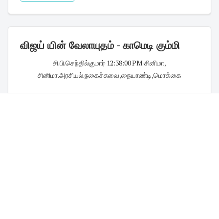
விஜய் யின் வேலாயுதம் - காமெடி கும்மி
சி.பி.செந்தில்குமார்
·
12:38:00 PM
·
சினிமா
,
சினிமா.அரசியல்.நகைச்சுவை
,
நையாண்டி
,
மொக்கை