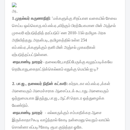
அட
1.முதல்வர் கருணாநிதி
: "மக்களுக்கு சிறப்பான வகையில் சேவை
செய்ய ஒவ்வொரு எம்.எல்.ஏ.,விற்கும் பிரத்யேகமான மின் அஞ்சல்
முகவரி ஏற்படுத்தித் தரப்படும்' என 2010-11ல் தமிழக அரசு
அறிவித்தது. அதன்படி, தமிழகத்தில் உள்ள 234
எம்.எல்.ஏ.,க்களுக்கும் தனி மின் அஞ்சல் முகவரிகள்
ஏற்படுத்தப்பட்டுள்ளன.
நையாண்டி நாரதர்
- தலைவரே,பாதிப்பேருக்கு எழுதப்படிக்கவே
தெரியாது,கைநாட்டுக்கெல்லாம் எதுக்கு மெயில் ஐ டி?
2. பா.ஜ., தலைவர் நிதின் கட்காரி:
கர்நாடகா எம்.எல்.ஏ.,க்கள்
அனைவரும் அமைச்சராக ஆசைப்படக் கூடாது. அனைவரும்
ஒற்றுமையாக இருந்து, பா.ஜ., ஆட்சி தொடர ஒத்துழைக்க
வேண்டும்.
நையாண்டி நாரதர் -
எல்லாருக்கும் சம்பாதிக்கற ஆசை
இருக்காதா?கூடி வாழ்ந்தால் கோடி நன்மைனு வெறும் வாயில்
சொன்னா எப்படி?கோடி ரூபா குடுத்தா ஓகே.