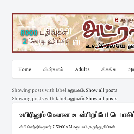
Skip
to
content
Home
விமர்சனம்
Adults
கிசுகிசு
அர
Showing posts with label
aனுபவம்
.
Show all posts
Showing posts with label
aனுபவம்
.
Show all posts
உயிரினும் மேலான உடன்பிறப்பே! டெபாசி
சி.பி.செந்தில்குமார்
·
7:30:00 AM
·
aனுபவம்
,
கருத்து
,
சிபிஎஸ்