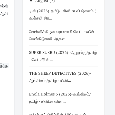
▼
August
(7)
ொல்லி
டி சி (2026)-தமிழ் - சினிமா விமர்சனம் (
 ஆகி
ஆக்சன் திர...
வெள்ளிக்கிழமை ராமசாமி வெட்டாஃபீஸ்
வெங்கிடுசாமி-ஆகஸ...
SUPER SUBBU (2026)- தெலுங்கு/தமிழ்
- வெப் சீரிஸ் ...
இந்த 
THE SHEEP DETECTIVES (2026)-
ஆங்கிலம் /தமிழ் - சினி...
Enola Holmes 3 (2026)-ஆங்கிலம்/
தமிழ் - சினிமா விமர...
சூப்பர் குட் பிலிம்சின் 100வது படம்