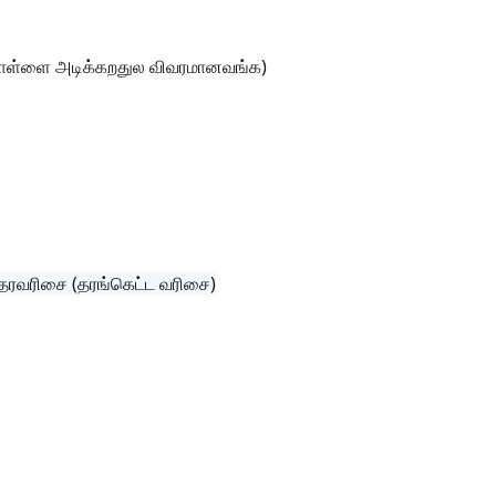
கொள்ளை அடிக்கறதுல விவரமானவங்க)
"தரவரிசை (தரங்கெட்ட வரிசை)