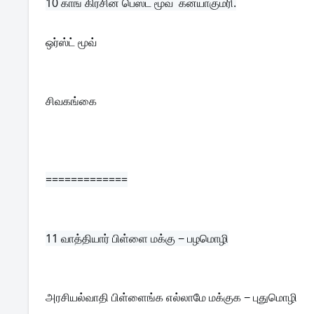
10 
காங் கிரசின் பெஸ்ட் மூவ்  கன்யாகுமரி.
ஒர்ஸ்ட் மூவ் 
சிவகங்கை
=============
11 
வாத்தியார் பிள்ளை மக்கு − பழமொழி
அரசியல்வாதி பிள்ளைங்க எல்லாமே மக்குக − புதுமொழி