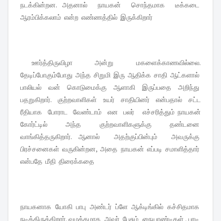
நடக்கின்றன. அதனால் நாயகன் சொந்தமாக டீக்கடை
ஆரம்பிக்கலாம் என்ற எண்ணத்தில் இருக்கிறார்
ஊர்த்திருவிழா அன்று மகளைக்காணவில்லை.
தேடிப்போகும்போது அந்த சிறுமி இரு ஆதிக்க சாதி ஆட்களால்
பாலியல் வன் கொடுமைக்கு ஆளாகி இருப்பதை அறிந்து
பதறுகிறார். குற்றவாளிகள் உயர் சாதியினர் என்பதால் சட்ட
ரீதியாக போராட வேண்டாம் என பலர் எச்சரித்தும் நாயகன்
கோர்ட்டில் அந்த குற்றவாளிகளுக்கு தண்டனை
வாங்கித்தருகிறார். ஆனால் அதற்குப்பின்பும் அவருக்கு
பிரச்சனைகள் வருகின்றன, அதை நாயகன் எப்படி சமாளித்தார்
என்பதே மீதி திரைக்கதை
நாயகனாக யோகி பாபு அண்டர் ப்ளே ஆக்டிங்கில் கச்சிதமாக
நடித்திருக்கிறார். வழக்கமாக அவர் பேசும் நையாண்டிகள் , பாடி