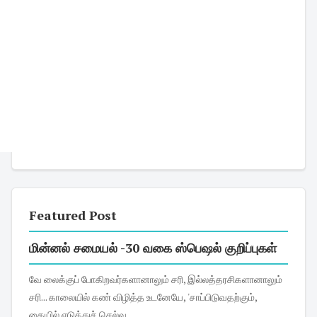
Featured Post
மின்னல் சமையல் -30 வகை ஸ்பெஷல் குறிப்புகள்
வே லைக்குப் போகிறவர்களானாலும் சரி, இல்லத்தரசிகளானாலும்
சரி... காலையில் கண் விழித்த உடனேயே, 'சாப்பிடுவதற்கும்,
கையில் எடுத்துச் செல்வ...