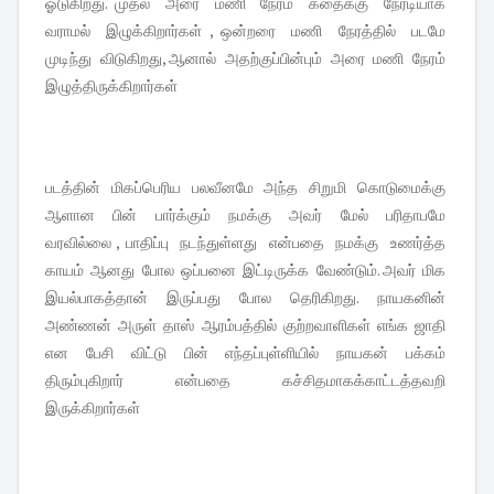
ஓடுகிறது. முதல் அரை மணி நேரம் கதைக்கு நேரடியாக
வராமல் இழுக்கிறார்கள் , ஒன்றரை மணி நேரத்தில் படமே
முடிந்து விடுகிறது, ஆனால் அதற்குப்பின்பும் அரை மணி நேரம்
இழுத்திருக்கிறார்கள்
படத்தின் மிகப்பெரிய பலவீனமே அந்த சிறுமி கொடுமைக்கு
ஆளான பின் பார்க்கும் நமக்கு அவர் மேல் பரிதாபமே
வரவில்லை , பாதிப்பு நடந்துள்ளது என்பதை நமக்கு உணர்த்த
காயம் ஆனது போல ஒப்பனை இட்டிருக்க வேண்டும். அவர் மிக
இயல்பாகத்தான் இருப்பது போல தெரிகிறது. நாயகனின்
அண்ணன் அருள் தாஸ் ஆரம்பத்தில் குற்றவாளிகள் எங்க ஜாதி
என பேசி விட்டு பின் எந்தப்புள்ளியில் நாயகன் பக்கம்
திரும்புகிறார் என்பதை கச்சிதமாகக்காட்டத்தவறி
இருக்கிறார்கள்