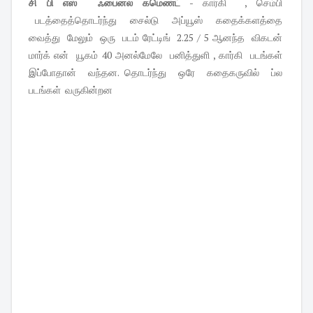
சி பி எஸ் ஃபைனல் கமெண்ட்
- கார்கி , செம்பி
படத்தைத்தொடர்ந்து சைல்டு அப்யூஸ் கதைக்களத்தை
வைத்து மேலும் ஒரு படம் ரேட்டிங் 2.25 / 5 ஆனந்த விகடன்
மார்க் என் யூகம் 40 அனல்மேலே பனித்துளி , கார்கி படங்கள்
இப்போதான் வந்தன. தொடர்ந்து ஒரே கதைகருவில் ப்ல
படங்கள் வருகின்றன