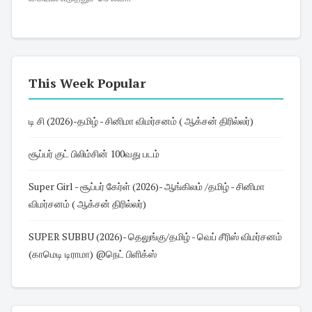
This Week Popular
டி சி (2026)-தமிழ் - சினிமா விமர்சனம் ( ஆக்சன் திரில்லர்)
சூப்பர் குட் பிலிம்சின் 100வது படம்
Super Girl - சூப்பர் கேர்ள் (2026)- ஆங்கிலம் /தமிழ் - சினிமா
விமர்சனம் ( ஆக்சன் திரில்லர்)
SUPER SUBBU (2026)- தெலுங்கு/தமிழ் - வெப் சீரிஸ் விமர்சனம்
(காமெடி டிராமா) @நெட் பிளிக்ஸ்