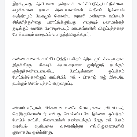
இறக்குவது ஆகியவை நன்றாகக் காட்சிப்படுத்தப்பட்டுள்ளன.
வழக்கமான நாயக அடையாளங்கள் அதிகம் இல்லாமல்
ஆத்திரமும் வேகமும் கொண்ட சராசரி மனிதராக ரவியைச்
சித்தரித்துள்ளது பாராட்டுக்குரியது. எதையும் பணமாக்கத்
துடிக்கும் வணிக மோசடியையும் ஊடகங்களின் விரும்பத்தகாத
போக்கையும் கதையில் பொருத்தியிருக்கிறார்.
சண்டைகளைக் காட்சிப்படுத்திய விதம் ஆர்வ மூட்டக்கூடியதாக
இருக்கிறது. மிகவும் அபாயகரமான ஜார்ஜோடு நடக்கும்
குத்துச்சண்டையைவிட, போட்டிக்கான ஒப்பந்தம்
போட்டுக்கொள்ளும் காட்சியில் ரவி - பிரகாஷ் ராஜ் இடையே
நடக்கும் சொல் யுத்தம் விறுவிறுப்பு.
எல்லாம் சரிதான், சிக்கலான வணிக மோசடிகளை ரவி எப்படித்
தெரிந்துகொண்டார் என்பது சொல்லப்படவே இல்லை. ஒப்பந்தம்
போடும் காட்சி, கிளைமாக்ஸ் சண்டைக்குப் பிறகு ரவி பேசும்
அரசியல் ஆகியவை வசனகர்த்தா எஸ்.பி.ஜனநாதனின்
குரலாகவே ஒலிக்கிறது.