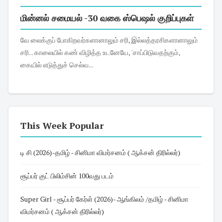
மின்னல் சமையல் -30 வகை ஸ்பெஷல் குறிப்புகள்
வே லைக்குப் போகிறவர்களானாலும் சரி, இல்லத்தரசிகளானாலும்
சரி... காலையில் கண் விழித்த உடனேயே, 'சாப்பிடுவதற்கும்,
கையில் எடுத்துச் செல்வ...
This Week Popular
டி சி (2026)-தமிழ் - சினிமா விமர்சனம் ( ஆக்சன் திரில்லர்)
சூப்பர் குட் பிலிம்சின் 100வது படம்
Super Girl - சூப்பர் கேர்ள் (2026)- ஆங்கிலம் /தமிழ் - சினிமா
விமர்சனம் ( ஆக்சன் திரில்லர்)