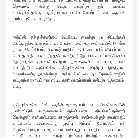
இதனால், ரவிக்கு வெறி மறைந்து குற்ற உணர்வு
தலைதூக்குகிறது. குத்துச்சண்டையே வேண்டாம் என ஒதுங்கி
சாமியார்போல வாழ்கிறார்.
ரவியின் குத்துச்சண்டை வெறியை வைத்து பல திட்டங்கள்
போட்டிருந்த பிரகாஷ் ராஜ், அவரை மீண்டும் சண்டையில் இறக்க
முடிவு செய்கிறார். பிரகாஷ் ராஜின் சதி வலையில் விழும் ரவி,
அவரது சதிகளை புரிந்துகொண்டு, அதே விளையாட்டில் அவரை
தோற்கடிக்க முடிவுசெய்கிறார். தன்னைவிட பல மடங்கு பலம்
பொருந்திய அமெரிக்க குத்துச்சண்டை வீரரோடு இதற்காக
மோதவேண்டி இருக்கிறது. அந்த போட்டியையும் பிரகாஷ் ராஜின்
வியூகங்களையும் ரவி எப்படி எதிர்கொள்கிறார் என்பது ‘பூலோகம்’
கதை.
குத்துச்சண்டையின் ஆக்ரோஷத்தையும் வட சென்னையின்
பண்பாட்டுக் கூறுகளையும் துல்லியமாக பதிவுசெய்துள்ளார்
இயக்குநர் என்.கல்யாண கிருஷ்ணன். சண்டைக்குத் தயாராகும்
காட்சிகள், சண்டைக்கு முன்பு அம்மன் கோயிலில் ரவி
மேற்கொள்ளும் சடங்கு, சாவின்போது பாடப்படும் கானா பாடல்
காட்சி, சாமியாராக வாழும் ரவியை மீண்டும் சண்டையில்