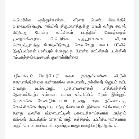
அமெரிக்க குத்துச்சண்டை வீரரை பெண் வேடத்தில்
அலையவிடுவது, ரவியின் திருமணத்துக்கு அவர் வந்து சவால்
விடுவது போன்ற காட்சிகள் படத்தின் வேகத்தைக்
குறைக்கின்றன. அமெரிக்க குத்துச்சண்டை வீரரை
அழைத்துவந்து மோதவிடுவது, வெவ்வேறு எடைப் பிரிவில்
இருப்பவர்கள் பரஸ்பரம் மோதுவது போன்ற காட்சிகள் படத்தின்
நம்பகத்தன்மையைக் குறைக்கின்றன.
பழிவாங்கும் வெறியோடு கூடிய குத்துச்சண்டை வீரரின்
கதாபாத்திரத்தை நன்றாகவே கையாண்டிருக்கிறார் ஜெயம் ரவி.
அவரது உடல்மொழி, முகபாவனைகள் பாத்திரத்தின்
தேவைக்கேற்ப உள்ளன. வசன உச்சரிப்பில் அவர் இன்னும்
மெனக்கெட வேண்டும். படம் முழுவதும் வரும் த்ரிஷாவுக்கு
சொல்லிக்கொள்ளும்படி எந்த வேலையும் இல்லை. எல்லோரையும்
தனது வணிக விளையாட்டின் பகடைக்காய்களாக மாற்றும்
வில்லன் வேடத்தில் பிரகாஷ் ராஜ் கச்சிதம். பயிற்சியாளர்களாக
வரும் பொன்வண்ணன், ஷண்முகராஜா மனதில் நிற்கிறார்கள்