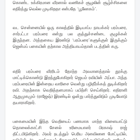
கொண்ட உக்கிரமான வீரனால் வணிகச் சூழலின் சூழ்ச்சிகளை
எதிர்த்து வெல்ல முடிகிறதா என்பதே ‘பூலோகம்’.
வட சென்னையில் ஒரு காலத்தில் இடியாப்ப நாயக்கர் பரம்பரை,
சார்பட்டா பரம்பரை என்று பல குத்துச்சண்டை குழுக்கள்
இருந்தன. அத்தகைய இரண்டு ‘பரம்பரை’களுக்குள் இருக்கும்
ஜென்மப் பகையின் தற்கால அத்தியாயம்தான் படத்தின் கரு.
எதிர் பரம்பரை வீரரிடம் தோற்ற அவமானத்தால் தூக்கு
மாட்டிக்கொண்டு இறந்துபோகிறார் ஜெயம் ரவியின் அப்பா. அந்த
பரம்பரையின் இன்றைய வாரிசை வென்று பழிதீர்க்கத் துடிக்கிறார்
ரவி. அதற்காக வெறித்தனமாகப் பயிற்சி செய்கிறார். எதிராளி
ஆறுமுகமும் (ராஜேஷ்) இரண்டில் ஒன்று பார்த்துவிடும் முடிவோடு
தயாராகிறார்.
பகைமையின் இந்த வெறியைப் பணமாக மாற்ற விளையாட்டு
தொலைக்காட்சி சேனல் உரிமையாளர் பிரகாஷ் ராஜ்
திட்டமிடுகிறார். அவர் நடத்தும் பெரிய அளவிலான போட்டியில்,
ரவியின் அடி தாங்காமல் கோமாவில் படுத்துவிடுகிறார் ராஜேஷ்.