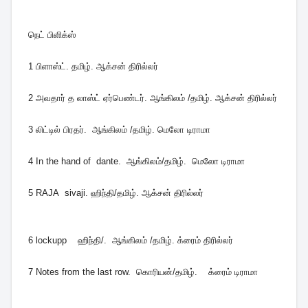
நெட் பிளிக்ஸ்
1 பிளாஸ்ட். தமிழ். ஆக்சன் திரில்லர்
2 அவதார் த லாஸ்ட் ஏர்பெண்டர். ஆங்கிலம் /தமிழ். ஆக்சன் திரில்லர்
3 லிட்டில் பிரதர். ஆங்கிலம் /தமிழ். மெலோ டிராமா
4 In the hand of dante. ஆங்கிலம்/தமிழ். மெலோ டிராமா
5 RAJA sivaji. ஹிந்தி/தமிழ். ஆக்சன் திரில்லர்
6 lockupp ஹிந்தி/. ஆங்கிலம் /தமிழ். க்ரைம் திரில்லர்
7 Notes from the last row. கொரியன்/தமிழ். க்ரைம் டிராமா