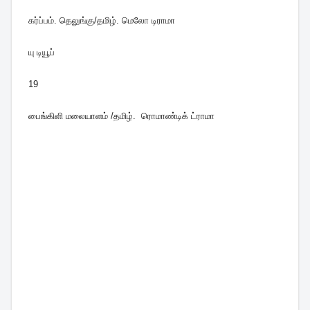
கர்ப்பம். தெலுங்கு/தமிழ். மெலோ டிராமா
யு டியூப்
19
பைங்கிளி மலையாளம் /தமிழ். ரொமாண்டிக் ட்ராமா