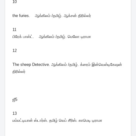
10
the furies. ஆங்கிலம் /தமிழ். ஆக்சன் திரில்லர்
11
பிரேக் பாஸ்ட். ஆங்கிலம் /தமிழ். மெலோ டிராமா
12
The sheep Detective. ஆங்கிலம் /தமிழ். க்ரைம் இன்வெஸ்டிகேஷன்
திரில்லர்
ஜீ5
13
மம்மட்டியான் ஸ்டார்ஸ். தமிழ் வெப் சீரிஸ். காமெடி டிராமா