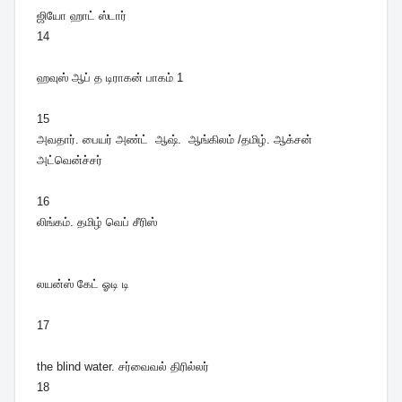
ஜியோ ஹாட் ஸ்டார்
14
ஹவுஸ் ஆப் த டிராகன் பாகம் 1
15
அவதார். பையர் அண்ட் ஆஷ். ஆங்கிலம் /தமிழ். ஆக்சன்
அட்வென்ச்சர்
16
லிங்கம். தமிழ் வெப் சீரிஸ்
லயன்ஸ் கேட் ஓடி டி
17
the blind water. சர்வைவல் திரில்லர்
18