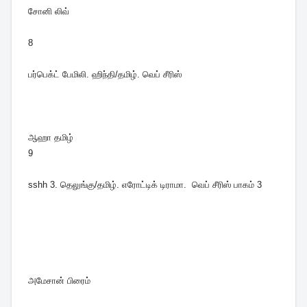
சோனி லிவ்
8
பர்பெக்ட் பேமிலி. ஹிந்தி/தமிழ். வெப் சீரிஸ்
ஆஹா தமிழ்
9
sshh 3. தெலுங்கு/தமிழ். எரோட்டிக் டிராமா. வெப் சீரிஸ் பாகம் 3
அமேசான் பிரைம்