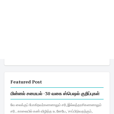
Featured Post
மின்னல் சமையல் -30 வகை ஸ்பெஷல் குறிப்புகள்
வே லைக்குப் போகிறவர்களானாலும் சரி, இல்லத்தரசிகளானாலும்
சரி... காலையில் கண் விழித்த உடனேயே, 'சாப்பிடுவதற்கும்,