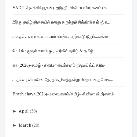
VADH 2 (எக்சிக்யூசன்)-ஹிந்தி- சினிமா விமர்சனம் (க்...
இந்து தமிழ் திசையில் எனது கருத்துச்சித்திரங்கள் @ஏ...
கதைக்கலாம் கலக்கலாம் வாங்க…ஏற்காடு டூரும்... எக்ஸ்...
மே 1.மே முதல் வாரம் ஓடி டி ரிலீஸ் தமிழ் & தமிழ் ...
கர (2026)-தமிழ் - சினிமா விமர்சனம் (ஹெய்ஸ்ட் திரில...
முதல்வர் ஸ்டாலின் தேர்தல் தினத்தன்று விஜய்-ன் தவெக...
Prathichaya(2026)-மலையாளம்/தமிழ்- சினிமா விமர்சனம்...
►
April
(30)
►
March
(20)