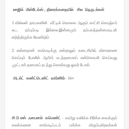
லாஜிக் மிஸ்டேக்ஸ் , திரைக்கதையில் சில நெருடல்கள்
1 வில்லன் நாயகனின் வீட்டில் கொலை ஆகும் காட்சி கொஞ்சம்
கூட நம்பும்படி இல்லை.இன்னமும் நம்பகத்தன்மையுடன்
எடுத்திருக்க வேண்டும்
2 என்னதான் காமெடிக்கு என்றாலும் கடைசியில் விசாரணை
செய்யும் போலீஸ் ஆபீசர் மடத்தனமாய் என்கொயரி செய்வது
,முட்டாள் தனமாய் நடந்து கொள்வது ஓவர் டோஸ்
அடல்ட் கண்ட்டெண்ட் வார்னிங்
- 16+
சி பி எஸ் ஃபைனல் கமெண்ட் -
வயிறு வலிக்க சிரிக்க வைக்கும்
கலக்கலான காமெடிப்படம் பார்க்க விரும்புகிறவர்கள்