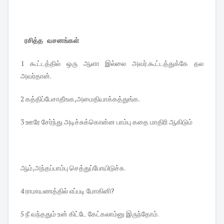
ரசித்த வசனங்கள்
1 கூட்டத்தில் ஒரு ஆளா இல்லை அவர்.கூட்டத்துக்கே தல
அவர்தான்.
2 கத்திப்பேசாதீஙக,அமைதியாக்கத்து
ங்க.
3 ஊரே சேர்ந்து அடிச்சுக்கொன்ன பாம்பு கதை மாதிரி ஆகிடும்
ஆம்,அந்தப்பாம்பு செத்துப்போயிடுச்சு.
4 ராமாயணத்தில் எப்படி மோகினி?
5 நீ வந்ததும் உன் கிட்டே கேட்கலாம்னு இருந்தோம்.