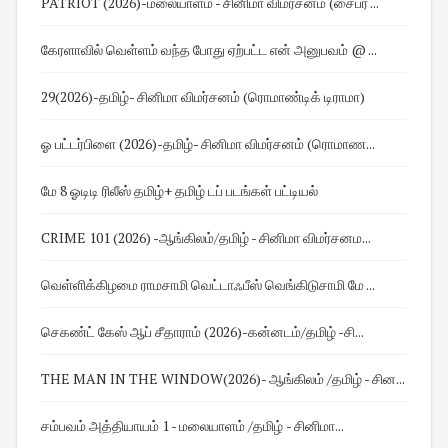
PATRIOT (2026)-மலையாளம் - சினிமா விமர்சனம் (சைபர் ...
கேரளாவில் வெள்ளம் வந்த போது ஏற்பட்ட என் அனுபவம் @ ...
29(2026)-தமிழ்- சினிமா விமர்சனம் (ரொமாண்டிக் டிராமா)
ஓ பட்டர்பிளை (2026)-தமிழ்- சினிமா விமர்சனம் (ரொமாண...
மே 8 ஓடிடி ரிலீஸ் தமிழ்+ தமிழ் டப் படங்கள் பட்டியல்
CRIME 101 (2026) -ஆங்கிலம்/தமிழ் - சினிமா விமர்சனம...
வெள்ளிக்கிழமை ராமசாமி வெட்டாஃபீஸ் வெங்கிடுசாமி மே ...
செகண்ட் கேஸ் ஆப் சீதாராம் (2026)-கன்னடம்/தமிழ் -சி...
THE MAN IN THE WINDOW(2026)- ஆங்கிலம் /தமிழ் - சின...
சம்பவம் அத்தியாயம் 1 - மலையாளம் /தமிழ் - சினிமா...