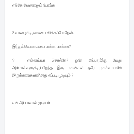
எங்கே வேணாலும் போங்க
8 வாழைக்குலையை விக்கப்போறேன்.
இந்தக்கொலையை என்ன பண்ண?
9 என்னய்யா சொல்றே? ஒரே அப்பா,இரு வேறு
அம்மாக்களுக்குப்பிறந்த இரு மகன்கள் ஒரே முகச்சாயலில்
இருக்காஙகளா?அது எப்படி முடியும் ?
என் அப்பாவால் முடியும்