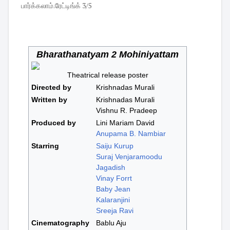
பார்க்கலாம்.ரேட்டிங்க் 3/5
Bharathanatyam 2 Mohiniyattam
Theatrical release poster
Directed by
Krishnadas Murali
Written by
Krishnadas Murali
Vishnu R. Pradeep
Produced by
Lini Mariam David
Anupama B. Nambiar
Starring
Saiju Kurup
Suraj Venjaramoodu
Jagadish
Vinay Forrt
Baby Jean
Kalaranjini
Sreeja Ravi
Cinematography
Bablu Aju