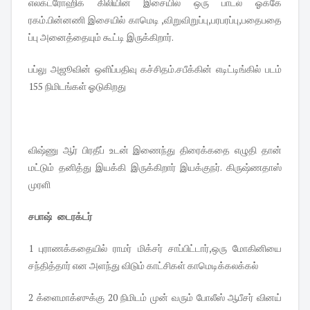
எலக்ட்ரோஹிக் கிலியின் இசையில் ஒரு பாடல் ஓக்கே
ரகம்.பின்னணி இசையில் காமெடி ,விறுவிறுப்பு,பரபரப்பு,பதைபதை
ப்பு அனைத்தையும் கூட்டி இருக்கிறார்.
பப்லு அஜூவின் ஒளிப்பதிவு கச்சிதம்.சபீக்கின் எடிட்டிங்கில் படம்
155 நிமிடங்கள் ஓடுகிறது
விஷ்ணு ஆர் பிரதீப் உடன் இணைந்து திரைக்கதை எழுதி தான்
மட்டும் தனித்து இயக்கி இருக்கிறார் இயக்குநர். கிருஷ்ணதாஸ்
முரளி
சபாஷ் டைரக்டர்
1 புராணக்கதையில் ராமர் மிக்சர் சாப்பிட்டார்,ஒரு மோகினியை
சந்தித்தார் என அளந்து விடும் காட்சிகள் காமெடிக்கலக்கல்
2 க்ளைமாக்ஸுக்கு 20 நிமிடம் முன் வரும் போலீஸ் ஆபீசர் வினய்