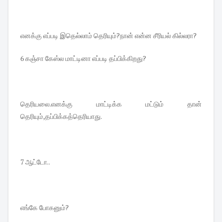
எனக்கு எப்படி இதெல்லாம் தெரியும்?நான் என்ன சீரியல் கில்லரா?
6 கஞ்சா கேஸ்ல மாட்டினா எப்படி தப்பிக்கிறது?
தெரியலை.எனக்கு மாட்டிக்க மட்டும் தான்
தெரியும்,தப்பிக்கத்தெரியாது.
7 ஆட்டோ..
எங்கே போகனும்?