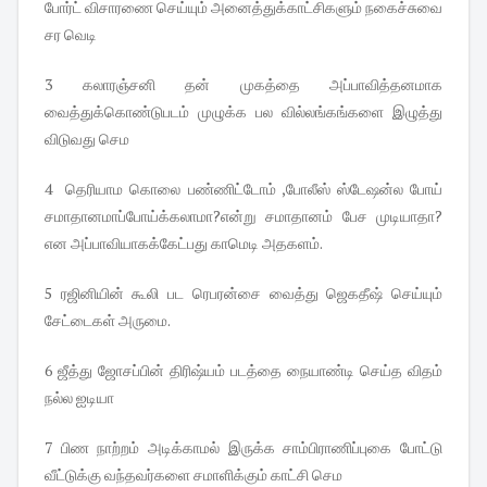
போர்ட் விசாரணை செய்யும் அனைத்துக்காட்சிகளும் நகைச்சுவை
சர வெடி
3 கலாரஞ்சனி தன் முகத்தை அப்பாவித்தனமாக
வைத்துக்கொண்டுபடம் முழுக்க பல வில்லங்கங்களை இழுத்து
விடுவது செம
4 தெரியாம கொலை பண்ணிட்டோம் ,போலீஸ் ஸ்டேஷன்ல போய்
சமாதானமாப்போய்க்கலாமா?என்று சமாதானம் பேச முடியாதா?
என அப்பாவியாகக்கேட்பது காமெடி அதகளம்.
5 ரஜினியின் கூலி பட ரெபரன்சை வைத்து ஜெகதீஷ் செய்யும்
சேட்டைகள் அருமை.
6 ஜீத்து ஜோசப்பின் திரிஷ்யம் படத்தை நையாண்டி செய்த விதம்
நல்ல ஐடியா
7 பிண நாற்றம் அடிக்காமல் இருக்க சாம்பிராணிப்புகை போட்டு
வீட்டுக்கு வந்தவர்களை சமாளிக்கும் காட்சி செம