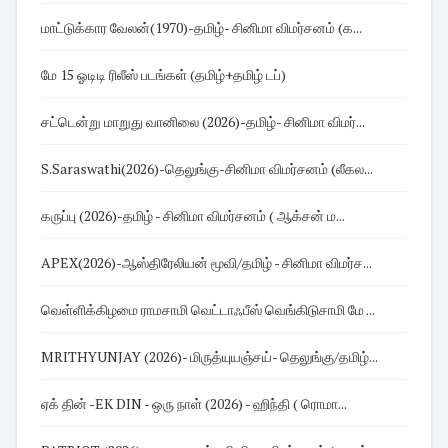
மாட்டுக்கார வேலன்(1970)-தமிழ்- சினிமா விமர்சனம் (க...
மே 15 ஓடிடி ரிலீஸ் படங்கள் (தமிழ்+தமிழ் டப்)
சட்டென்று மாறுது வானிலை (2026)-தமிழ்- சினிமா விமர்...
S.Saraswathi(2026)-தெலுங்கு-சினிமா விமர்சனம் (லீகல...
கருப்பு (2026)-தமிழ் - சினிமா விமர்சனம் ( ஆக்சன் ம...
APEX(2026)-ஆஸ்திரேலியன் மூவி/தமிழ் - சினிமா விமர்ச...
வெள்ளிக்கிழமை ராமசாமி வெட்டாஃபீஸ் வெங்கிடுசாமி மே ...
MRITHYUNJAY (2026)- மிருத்யுயஞ்சய்- தெலுங்கு/தமிழ்...
ஏக் தின் -EK DIN - ஒரு நாள் (2026) - ஹிந்தி ( ரொமா...