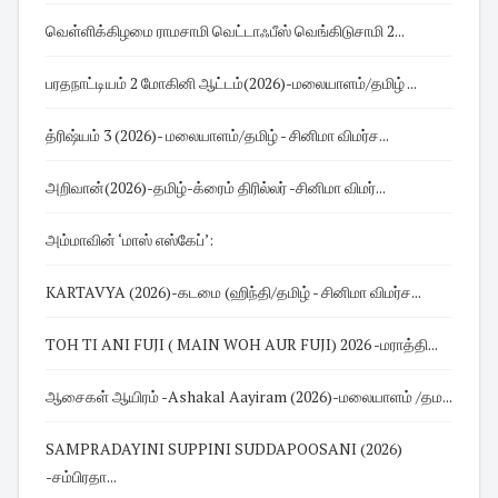
வெள்ளிக்கிழமை ராமசாமி வெட்டாஃபீஸ் வெங்கிடுசாமி 2...
பரதநாட்டியம் 2 மோகினி ஆட்டம்(2026)-மலையாளம்/தமிழ் ...
த்ரிஷ்யம் 3 (2026)- மலையாளம்/தமிழ் - சினிமா விமர்ச...
அறிவான்(2026)-தமிழ்-க்ரைம் திரில்லர் -சினிமா விமர்...
அம்மாவின் ‘மாஸ் எஸ்கேப்’:
KARTAVYA (2026)-கடமை (ஹிந்தி/தமிழ் - சினிமா விமர்ச...
TOH TI ANI FUJI ( MAIN WOH AUR FUJI) 2026 -மராத்தி...
ஆசைகள் ஆயிரம் -Ashakal Aayiram (2026)-மலையாளம் /தம...
SAMPRADAYINI SUPPINI SUDDAPOOSANI (2026)
-சம்பிரதா...