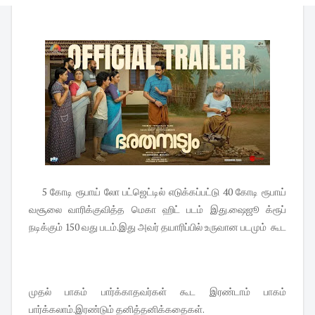
5 கோடி ரூபாய் லோ பட்ஜெட்டில் எடுக்கப்பட்டு 40 கோடி ரூபாய்
வசூலை வாரிக்குவித்த மெகா ஹிட் படம் இது.ஷைஜூ க்ரூப்
நடிக்கும் 150 வது படம்.இது அவர் தயாரிப்பில் உருவான படமும் கூட
முதல் பாகம் பார்க்காதவர்கள் கூட இரண்டாம் பாகம்
பார்க்கலாம்.இரண்டும் தனித்தனிக்கதைகள்.