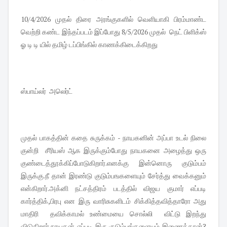
10/4/2026 முதல் திரை அரங்குகளில் வெளியாகி பிரம்மாண்ட
வெற்றி கண்ட இந்தப்படம் இப்போது 8/5/2026 முதல் நெட் பிளிக்ஸ்
ஓ டி டி யில் தமிழ் டப்பிங்கில் காணக்கிடைக்கிறது
ஸ்பாய்லர் அலெர்ட்
முதல் பாகத்தின் கதை சுருக்கம் - நாயகனின் அப்பா உடல் நிலை
குன்றி சீரியஸ் ஆக இருக்கும்போது நாயகனை அழைத்து ஒரு
குண்டைத்தூக்கிப்போடுகிறார்.
எனக்கு இன்னொரு குடும்பம்
இருக்கு.நீ தான் இரண்டு குடும்பஙகளையும் சேர்த்து வைக்கனும்
என்கிறார்.அக்னி நட்சத்திரம் படத்தில் விஜய குமார் எப்படி
கார்த்திக்,பிரபு என இரு வாரிசுகளிடம் சிக்கித்தவித்தாரோ அது
மாதிரி தவிக்காமல் உண்மையை சொல்லி விட்டு இறந்து
விடுகிறார்.நாயகன் எப்படி இரு குடும்பங்களையும் இணைத்தான்?