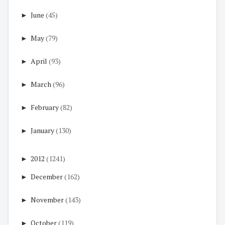
►
June
(45)
►
May
(79)
►
April
(93)
►
March
(96)
►
February
(82)
►
January
(130)
►
2012
(1241)
►
December
(162)
►
November
(143)
►
October
(119)