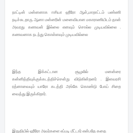
நாட்டின் மன்னனாக ஈசியா ஹீரோ ஆள்,மாறாட்டம் பண்ணி
நடிச்சுடறாரு. ஆனா மன்னரின் மனைவியான மகாராணியிடம் தான்
அவரது கணவன் இல்லை எனவும் சொல்ல முடியவில்லை .
கணவனாக நடந்து கொள்ளவும் முடியவில்லை
இந்த இக்கட்டான சூழலில் மனன்ரை
கன்னித்தீவுக்குக்கடத்திச்சென்று விடுகின்றனர் . இளவரசி
ரத்னாவையும் யாரோ கடத்தி அங்கே கொண்டு போய் சிறை
வைத்து இருக்கிறார்.
இறுதியில் ஹீரோ அவர்களை எப்படி மீட்டார் என்பதே கதை