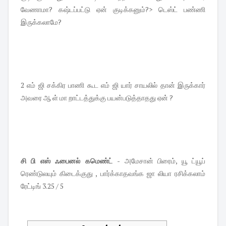
வேணாமா? கஷ்டப்பட்டு ஏன் குடிக்கனும்?> டெஸ்ட் பண்ணி
இருக்கலாமே?
2 எம் ஜி சக்கிர பாணி கூட எம் ஜி யார் சாயலில் தான் இருக்கார்
அவரை ஆ ள் மா றாட்டத்துக்கு பயன்படுத்தாதது ஏன் ?
சி பி எஸ் ஃபைனல் கமெண்ட் -
அமேசான் பிரைம், யூ ட்யூப்
ரெண்டுலயும் கிடைக்குது , பார்க்காதவங்க ஜா லியா ரசிக்கலாம்
ரேட்டிங் 3.25 / 5