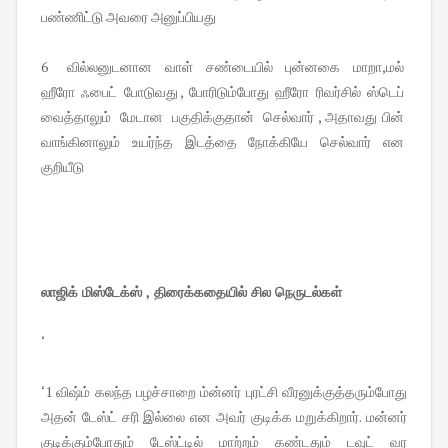
பண்ணிட்டு அவரை அனுப்பியது
6 வில்லனுடனான வாள் சண்டையில் புன்னகை மாறா,மல்
ஹீரோ ஃபைட் போடுவது , போரிடும்போது ஹீரோ ரிவர்சில் ஸ்டெப்
வைத்தாலும் மேடான பகுதிக்குதான் செல்வார் , அதாவது பின்
வாங்கினாலும் உயர்ந்த இடத்தை நோக்கியே செல்வார் என
குறியீடு
லாஜிக் மிஸ்டேக்ஸ் , திரைக்கதையில் சில நெருடல்கள்
‘
‘1 விஷ்ம் கலந்த பழச்சாறை ம்ன்னர் புரட்சி வீரனுக்குத்தரும்போது
அதன் டேஸ்ட் சரி இல்லை என அவர் குடிக்க மறுக்கிறார். மன்னர்
குடிக்கும்போதும் டேஸ்ட்டில் மாற்றம் கண்டதும் டவுட் வர