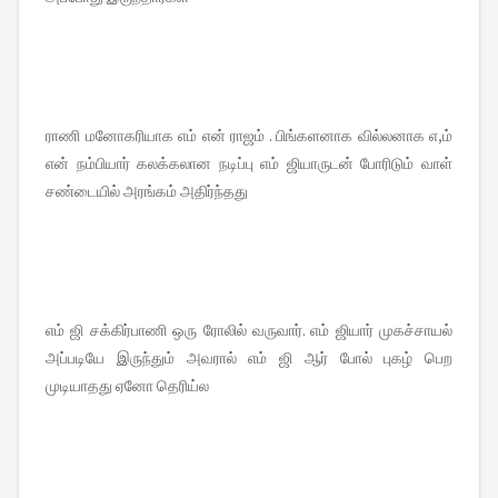
ராணி மனோகரியாக எம் என் ராஜம் . பிங்களனாக வில்லனாக எ,ம்
என் நம்பியார் கலக்கலான நடிப்பு எம் ஜியாருடன் போரிடும் வாள்
சண்டையில் அரங்கம் அதிர்ந்தது
எம் ஜி சக்கிர்பாணி ஒரு ரோலில் வருவார். எம் ஜியார் முகச்சாயல்
அப்படியே இருந்தும் அவரால் எம் ஜி ஆர் போல் புகழ் பெற
முடியாதது ஏனோ தெரிய்ல