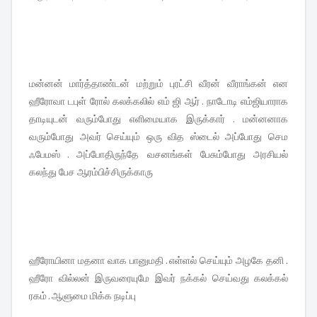
மன்னன் மார்த்தாண்டன் மற்றும் புரட்சி வீரன் வீராங்கன் என
ஹீரோவா டபுள் ரோல் கலக்கலில் எம் ஜி ஆர் . நாடோடி எம்ஜியாராக
தாடியுடன் வரும்போது எளிமையாக இருக்கார் . மன்னனாக
வரும்போது அவர் செய்யும் ஒரு வித ஸ்டைல் அப்போது செம
ஃபேமஸ் . அப்போதிருந்தே வசனங்கள் பேசும்போது அரசியல்
கலந்து பேச ஆரம்பிச்சிருக்காரு
ஹீரோயினா மதனா வாக பானுமதி . எள்ளல் செய்யும் அழகே தனி .
ஹீரோ வில்லன் இருவரையுமே இவர் நக்கல் செய்வது கலக்கல்
ரகம் . ஆளுமை மிக்க நடிப்பு