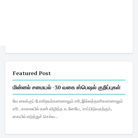
Featured Post
மின்னல் சமையல் -30 வகை ஸ்பெஷல் குறிப்புகள்
வே லைக்குப் போகிறவர்களானாலும் சரி, இல்லத்தரசிகளானாலும்
சரி... காலையில் கண் விழித்த உடனேயே, 'சாப்பிடுவதற்கும்,
கையில் எடுத்துச் செல்வ...