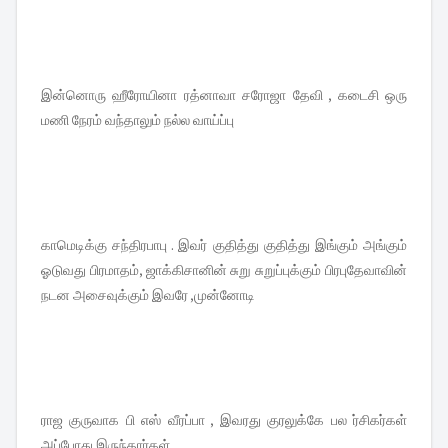
இன்னொரு ஹீரோயினா ரத்னாவா சரோஜா தேவி , கடைசி ஒரு
மணி நேரம் வந்தாலும் நல்ல வாய்ப்பு
காமெடிக்கு சந்திரபாபு . இவர் குதித்து குதித்து இங்கும் அங்கும்
ஓடுவது பிரமாதம், ஜாக்கிசானின் சுறு சுறுப்புக்கும் பிரபுதேவாவின்
நடன அசைவுக்கும் இவரே ,முன்னோடி
ராஜ குருவாக பி எஸ் வீரப்பா , இவரது குரலுக்கே பல ர்சிகர்கள்
அப்போது இருந்தார்கள்