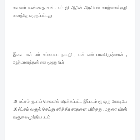
வசனம் கண்ணதாசன் . எம் ஜி ஆரின் அரசியல் வாழ்வைக்குறி
வைத்தே எழுதப்பட்டது
இசை எஸ் எம் சுப்பையா நாயுடு , என் எஸ் பாலகிருஷ்ணன் ,
ஆத்மானந்தன் என மூணு பேர்
18 லட்சம் ரூபாய் செலவில் எடுக்கப்பட்ட இப்படம் ரூ ஒரு கோடியே
10 ல்ட்சம் வசூல் செய்து சரித்திர சாதனை புரிந்தது . மதுரை வீரன்
வசூலை முந்திய படம்