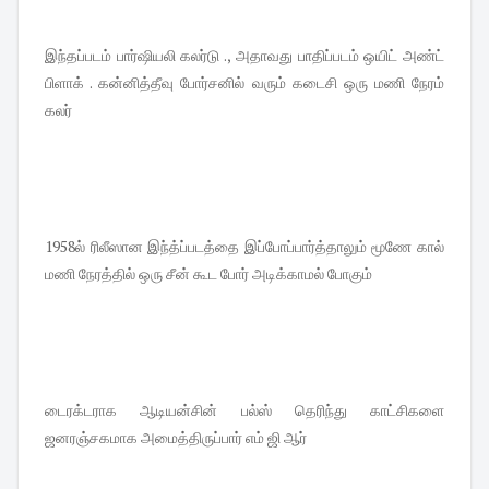
இந்தப்படம் பார்ஷியலி கலர்டு ., அதாவது பாதிப்படம் ஒயிட் அண்ட்
பிளாக் . கன்னித்தீவு போர்சனில் வரும் கடைசி ஒரு மணி நேரம்
கலர்
1958ல் ரிலீஸான இந்த்ப்படத்தை இப்போப்பார்த்தாலும் மூணே கால்
மணி நேரத்தில் ஒரு சீன் கூட போர் அடிக்காமல் போகும்
டைரக்டராக ஆடியன்சின் பல்ஸ் தெரிந்து காட்சிகளை
ஜனரஞ்சகமாக அமைத்திருப்பார் எம் ஜி ஆர்