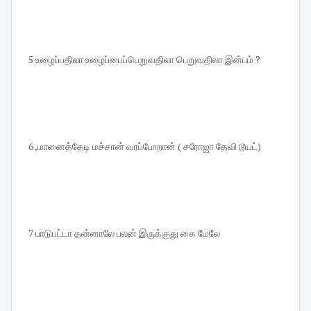
5 உழைப்பதிலா உழைப்பைப்பெறுவதிலா பெறுவதிலா இன்பம் ?
6 ,மானைத்தேடி மச்சான் வரப்போறான் ( சரோஜா தேவி டூயட்)
7 பாடுபட்டா தன்னாலே பலன் இருக்குது கை மேலே