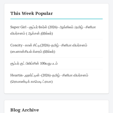
This Week Popular
Super Girl - சூப்பர் கேர்ள் (2026)- ஆங்கிலம் /தமிழ் - சினிமா
விமர்சனம் ( ஆக்சன் திரில்லர்)
Concity - கான் சிட்டி(2026)-தமிழ் - சினிமா விமர்சனம்
(பைனான்சியல் க்ரைம் திரில்லர்)
சூப்பர் குட் பிலிம்சின் 100வது படம்
Heartin- ,ஹார்ட்டின்-(2026)-தமிழ் - சினிமா விமர்சனம்
(ரொமாண்டிக் காமெடி ட்ராமா)
Blog Archive