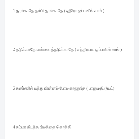
1 தூங்காதே தம்பி தூங்காதே ( ஹீரோ ஓப்பனிங் சாங் )
2 தடுக்காதே என்னைத்தடுக்காதே ( சந்திரபாபு ஓப்பனிங் சாங் )
3 கண்ணில் வந்து மின்னல் போல காணுதே ( பானுமதி டூயட்)
4 சும்மா கிடந்த நிலத்தை கொத்தி