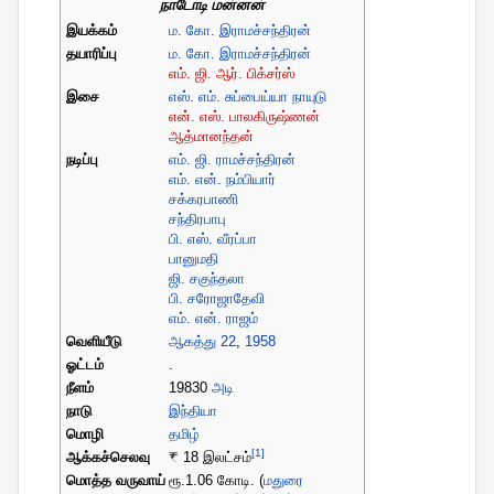
நாடோடி மன்னன்
இயக்கம்
ம. கோ. இராமச்சந்திரன்
தயாரிப்பு
ம. கோ. இராமச்சந்திரன்
எம். ஜி. ஆர். பிக்சர்ஸ்
இசை
எஸ். எம். சுப்பைய்யா நாயுடு
என். எஸ். பாலகிருஷ்ணன்
ஆத்மானந்தன்
நடிப்பு
எம். ஜி. ராமச்சந்திரன்
எம். என். நம்பியார்
சக்கரபாணி
சந்திரபாபு
பி. எஸ். வீரப்பா
பானுமதி
ஜி. சகுந்தலா
பி. சரோஜாதேவி
எம். என். ராஜம்
வெளியீடு
ஆகத்து 22
,
1958
ஓட்டம்
.
நீளம்
19830
அடி
நாடு
இந்தியா
மொழி
தமிழ்
[1]
ஆக்கச்செலவு
₹
18 இலட்சம்
மொத்த வருவாய்
ரூ.1.06 கோடி. (
மதுரை