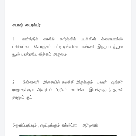
சபாஷ் டைரக்டர்
1 கார்த்திக் காலிங் கார்த்திக் படத்தின் க்ளைமாக்ஸ்
ட்விஸ்ட்டை கொஞ்சம் பட்டி டிங்கரிங் பண்ணி இந்தப்படத்துல
யூஸ் பண்ணிய வித்கம் அருமை
2 பின்னணி இசையில் கலக்கி இருக்கும் யுவன் ஷங்கர்
ராஜாவுக்கும் அவரிடம் பிஜிஎம் வாங்கிய இயக்குநர் ந் தரணி
தரனும் குட்
3 ஒளிப்பதிவும் , எடிட்டிங்கும் எக்ஸ்ட்ரா ஆர்டினரி