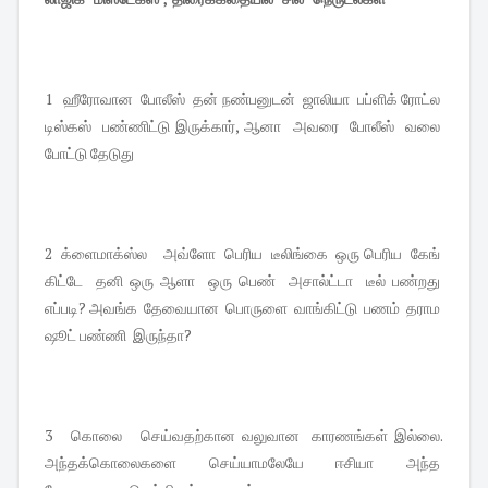
1 ஹீரோவான போலீஸ் தன் நண்பனுடன் ஜாலியா பப்ளிக் ரோட்ல
டிஸ்கஸ் பண்ணிட்டு இருக்கார், ஆனா அவரை போலீஸ் வலை
போட்டு தேடுது
2 க்ளைமாக்ஸ்ல அவ்ளோ பெரிய டீலிங்கை ஒரு பெரிய கேங்
கிட்டே தனி ஒரு ஆளா ஒரு பெண் அசால்ட்டா டீல் பண்றது
எப்படி? அவங்க தேவையான பொருளை வாங்கிட்டு பணம் தராம
ஷூட் பண்ணி இருந்தா?
3 கொலை செய்வதற்கான வலுவான காரணங்கள் இல்லை.
அந்தக்கொலைகளை செய்யாமலேயே ஈசியா அந்த