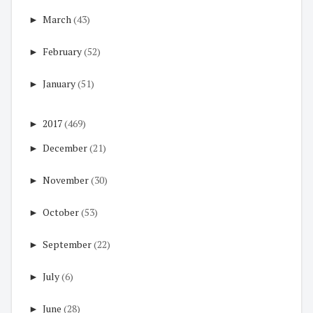
►
March
(43)
►
February
(52)
►
January
(51)
►
2017
(469)
►
December
(21)
►
November
(30)
►
October
(53)
►
September
(22)
►
July
(6)
►
June
(28)