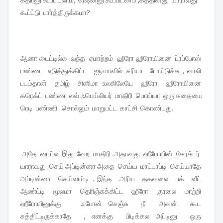
கூப்ட்டு
பார்த்திருக்கமா?
ஆனா டைட்டில்ல
வந்த
ஏமாற்றம்
ஹீரோ ஹீரோயினை
ப்ரப்போஸ்
பண்ண
எடுத்துக்கிட்ட
ஐடியாவில் சரியா
போய்டுச்சு , வாலி
படம்தான்
தமிழ்
சினிமா உலகிலேயே
ஹீரோ
ஹீரோயினை
கரெக்ட்
பண்ண
லவ் ஃபெய்லியர்
மாதிரி
பொய்யா
ஒரு கதையை
ரெடி
பண்ணி
சொல்லும்
மாறுபட்ட
காட்சி
கொண்டது.
அதே
டைப்ல
இது
வேற
மாதிரி . அதாவது
ஹீரோயின்
கேரக்டர்
யாராவது
செய் அப்டின்னா அதை
செய்ய
மாட்டாப்டி
செய்யாதே
அப்டின்னா
செய்வாப்டி . இந்த
அரிய
தகவலை
பக்
வீட்
ஆண்ட்டி
மூலமா
தெரிஞ்சுக்கிட்ட
ஹீரோ
குரலை
மாற்றி
ஹீரோயினுக்கு
ஃபோன் செஞ்சு
நீ
அவன்
கூட
சுத்திட்டிருக்காதே
, எனக்கு
பிடிக்கல அப்டினு
ஒரு