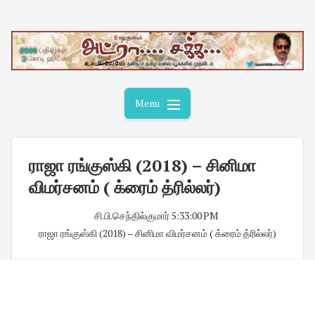
Skip
to
content
Menu
ராஜா ரங்குஸ்கி (2018) – சினிமா
விமர்சனம் ( க்ரைம் த்ரில்லர்)
சி.பி.செந்தில்குமார்
·
5:33:00 PM
·
ராஜா ரங்குஸ்கி (2018) – சினிமா விமர்சனம் ( க்ரைம் த்ரில்லர்)