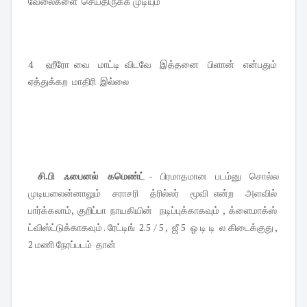
வேலைகளை செய்திருக்க முடியும்
4 ஹீரோ வை மாட்டி விடவே இத்தனை பிளான் என்பதும்
ஏத்துக்கற மாதிரி இல்லை
சி.பி ஃபைனல் கமெண்ட்
- பிரமாதமான படம்னு சொல்ல
முடியலைன்னாலும் சராசரி த்ரில்லர் மூவி என்ற அளவில்
பார்க்கலாம், குறிப்பா நாயகியின் நடிப்புக்காகவும் , க்ளைமாக்ஸ்
ட்விஸ்ட்டுக்காகவும் . ரேட்டிங் 2.5 / 5 , ஜீ 5 ஓ டி டி ல கிடைக்குது ,
2 மணி நேரப்படம் தான்