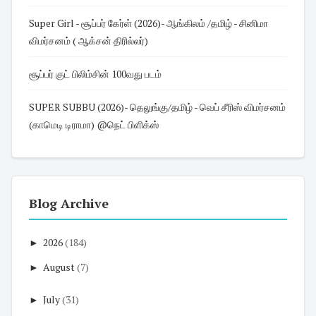
Super Girl - சூப்பர் கேர்ள் (2026)- ஆங்கிலம் /தமிழ் - சினிமா
விமர்சனம் ( ஆக்சன் திரில்லர்)
சூப்பர் குட் பிலிம்சின் 100வது படம்
SUPER SUBBU (2026)- தெலுங்கு/தமிழ் - வெப் சீரிஸ் விமர்சனம்
(காமெடி டிராமா) @நெட் பிளிக்ஸ்
Blog Archive
►
2026
(184)
►
August
(7)
►
July
(31)