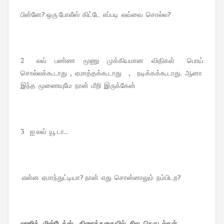
பின்னே? ஒரு போலீஸ் கிட்டே எப்படி லவ்வை சொல்ல?
2 லவ் பண்ண மூணு முக்கியமான விதிகள் பொய்
சொல்லக்கூடாது , ஏமாத்தக்கூடாது , நடிக்கக்கூடாது. ஆனா
இந்த மூணையுமே நான் மீறி இருக்கேன்
3 ஐ லவ் யூ டா...
என்ன ஏமாந்துட்டியா? நான் எது சொன்னாலும் நம்பிடற?
லாஜிக் மிஸ்டேக்ஸ் , திரைக்கதையில் சில நெருடல்கள்