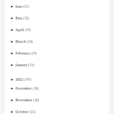
►
June
(27)
►
May
(32)
►
April
(29)
►
March
(24)
►
February
(29)
►
January
(31)
►
2022
(197)
►
December
(18)
►
November
(30)
►
October
(22)