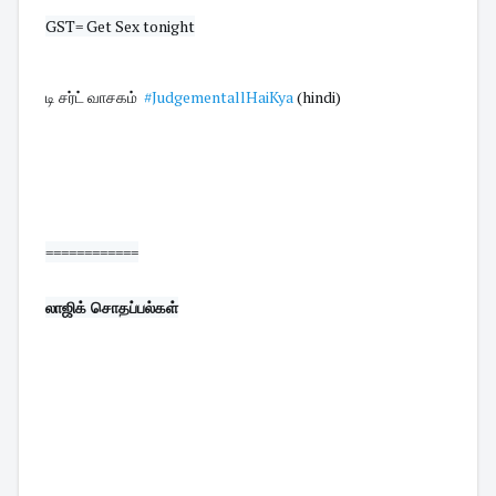
GST= Get Sex tonight

டி சர்ட் வாசகம்  
#JudgementallHaiKya
 (hindi)
============
லாஜிக் சொதப்பல்கள்