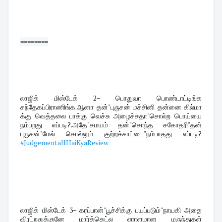
========
லாஜிக் மிஸ்டேக் 2− பொதுவா பொண்டாட்டிங்க 
சந்தேகப்பிராணிங்க.ஆனா தன்"புருசன் மச்சினி தன்னை கில்மா 
க்கு வெத்தலை பாக்கு வெச்சு அழைச்சதா"சொல்ற பொய்யை 
நம்பறது எப்படி?.அதே"சமயம் தன்"சொந்த சகோதரி"தன் 
புருசன்"மேல் சொல்லும் குற்றச்சாட்டை"நம்பாதது எப்படி? 
#JudgementallHaiKyaReview
லாஜிக் மிஸ்டேக் 3− கரப்பான்"பூச்சிக்கு பயப்படும்"நாயகி அதை 
விரட்றதுக்குனே மார்க்கெட்ல ஏராளமான மருந்துகள் 