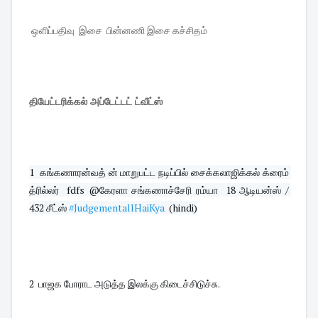
ஒளிப்பதிவு இசை பின்னணி இசை கச்சிதம்
தியேட்டரிக்கல் அப்டேட்டட் ட்வீட்ஸ்
1  கங்கணாரன்வத் ன் மாறுபட்ட நடிப்பில் சைக்கலாஜிக்கல் க்ரைம் 
த்ரில்லர்  fdfs @கேரளா சங்கணாச்சேரி ரம்யா  18 ஆடியன்ஸ் / 
432 சீட்ஸ் 
#JudgementallHaiKya
  (hindi)
2  பாஜக போராட அடுத்த இலக்கு கிடைச்சிடுச்சு.