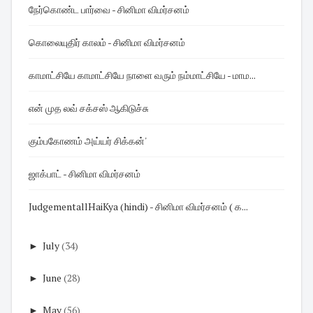
நேர்கொண்ட பார்வை - சினிமா விமர்சனம்
கொலையுதிர் காலம் - சினிமா விமர்சனம்
காமாட்சியே காமாட்சியே நாளை வரும் நம்மாட்சியே - மாம...
என் முத லவ் சக்சஸ் ஆகிடுச்சு
கும்பகோணம் அய்யர் சிக்கன்'
ஜாக்பாட் - சினிமா விமர்சனம்
JudgementallHaiKya (hindi) - சினிமா விமர்சனம் ( க...
►
July
(34)
►
June
(28)
►
May
(56)