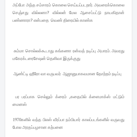
அப்போ அந்த சம்சாரம் கொலை செய்யப்படறார். அவரைக்கொலை
செஞ்சது வில்லனா? வில்லன் மேல ஆசைப்பட்டு நாயகிதான்
பண்ணாரா? என்பதை வெண் திரையில் காண்க
சும்மா சொல்லக்கூடாது கங்கணா ரன்வத் நடிப்பு அபாரம். அவரது
மகேரக்டரைசேஷன் தெளிவா இருக்குது
ஆண்ட்டி ஹீரோ வா வருபவர் ஆஜானுபாகவமான தோற்றம் நடிப்பு
பர பரப்பாக செல்லும் க்ரைம் ,கதையில் க்ளைமாக்ஸ் மட்டும்
மைனஸ்
1970களில் வந்த பிஎஸ் வீரப்பா நம்பியார் காலப்படங்களில் வருவது
போல அரதப்பழசான கற்பனை