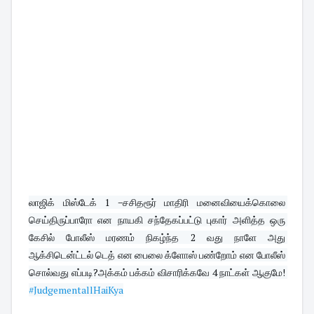
லாஜிக் மிஸ்டேக் 1 −சசிதரூர் மாதிரி மனைவியைக்கொலை 
செய்திருப்பாரோ என நாயகி சந்தேகப்பட்டு புகார் அளித்த ஒரு 
கேசில் போலீஸ் மரணம் நிகழ்ந்த 2 வது நாளே அது 
ஆக்சிடென்ட்டல் டெத் என பைலை க்ளோஸ் பண்றோம் என போலீஸ் 
சொல்வது எப்படி?அக்கம் பக்கம் விசாரிக்கவே 4 நாட்கள் ஆகுமே! 
#JudgementallHaiKya