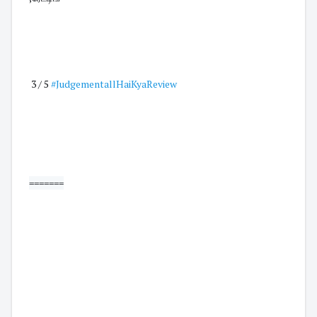
 3 / 5 
#JudgementallHaiKyaReview
=======