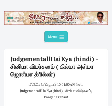
Skip
to
content
Menu
JudgementallHaiKya (hindi) -
சினிமா விமர்சனம் ( கில்மா அள்மா
ஜொள்மா த்ரில்லர்)
சி.பி.செந்தில்குமார்
·
10:04:00 AM
·
hot
,
JudgementallHaiKya (hindi) - சினிமா விமர்சனம்
,
kangana ranaut