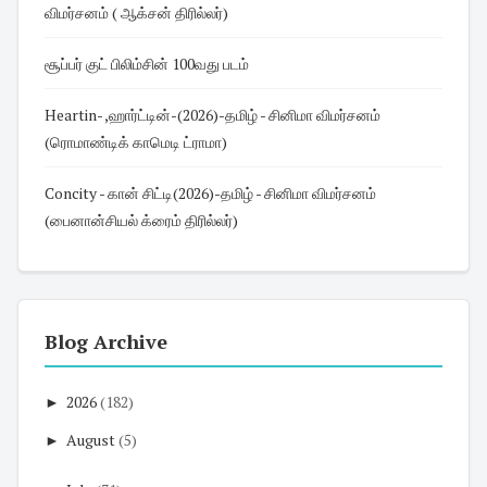
விமர்சனம் ( ஆக்சன் திரில்லர்)
சூப்பர் குட் பிலிம்சின் 100வது படம்
Heartin- ,ஹார்ட்டின்-(2026)-தமிழ் - சினிமா விமர்சனம்
(ரொமாண்டிக் காமெடி ட்ராமா)
Concity - கான் சிட்டி(2026)-தமிழ் - சினிமா விமர்சனம்
(பைனான்சியல் க்ரைம் திரில்லர்)
Blog Archive
►
2026
(182)
►
August
(5)