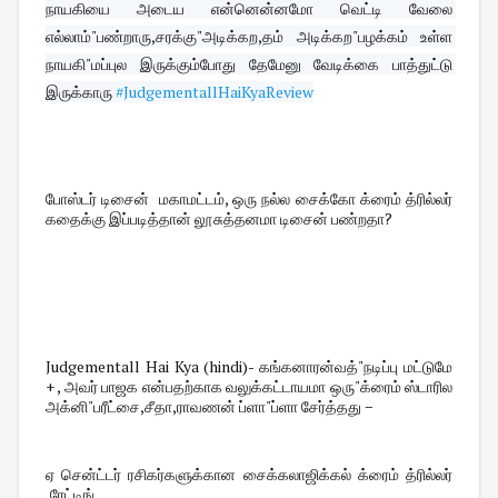
நாயகியை அடைய என்னென்னமோ வெட்டி வேலை 
எல்லாம்"பண்றாரு,சரக்கு"அடிக்கற,தம் அடிக்கற"பழக்கம் உள்ள 
நாயகி"மப்புல இருக்கும்போது தேமேனு வேடிக்கை பாத்துட்டு 
இருக்காரு 
#JudgementallHaiKyaReview
போஸ்டர் டிசைன் மகாமட்டம், ஒரு நல்ல சைக்கோ க்ரைம் த்ரில்லர்
கதைக்கு இப்படித்தான் லூசுத்தனமா டிசைன் பண்றதா?
Judgementall Hai Kya (hindi)- கங்கனாரன்வத்"நடிப்பு மட்டுமே 
+ , அவர் பாஜக என்பதற்காக வலுக்கட்டாயமா ஒரு"க்ரைம் ஸ்டாரில 
அக்னி"பரீட்சை,சீதா,ராவணன் ப்ளா"ப்ளா சேர்த்தது −
ஏ சென்ட்டர் ரசிகர்களுக்கான சைக்கலாஜிக்கல் க்ரைம் த்ரில்லர் 
,ரேட்டிங்