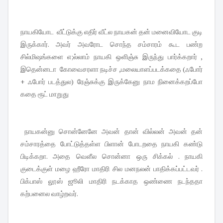
நாயகியோட வீட்டுக்கு எதிர் வீட்ல நாயகன் தன் மனைவியோட குடி
இருக்கார். அவர் அவரோட சொந்த சம்சாரம் கூட பண்ற
சில்மிஷங்களை எ;ல்லாம் நாயகி ஒளிஞ்சு இருந்து பார்க்கறார் ,
இதென்னடா கோவைசரளா நடிச்ச ,மலையாளப்படக்கதை (ஃபோர்
+ ஃபோர் படத்துல) ரேஞ்சுக்கு இருக்கேனு நாம நினைக்கறப்போ
கதை ரூட் மாறுது
நாயகன்னு சொன்னேனே அவன் தான் வில்லன் அவன் தன்
சம்சாரத்தை போட்டுத்தள்ள பிளான் போடறதை நாயகி கண்டு
பிடிக்கறா. அதை வெளீல சொன்னா ஒரு சிக்கல் . நாயகி
குடைக்குள் மழை ஹீரோ மாதிரி சில மனநலன் பாதிக்கப்பட்டவர் .
பிக்பாஸ் லூஸ் ஜூலி மாதிரி நடக்காத ஒண்ணை நடந்ததா
கற்பனைல வாழ்றவர்.