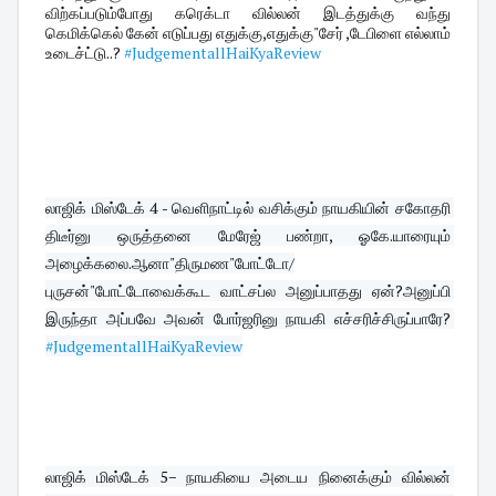
விற்கப்படும்போது கரெக்டா வில்லன் இடத்துக்கு வந்து 
கெமிக்கெல் கேன் எடுப்பது எதுக்கு,எதுக்கு"சேர் ,டேபிளை எல்லாம் 
உடைச்ட்டு..? 
#JudgementallHaiKyaReview
லாஜிக் மிஸ்டேக் 4 - வெளிநாட்டில் வசிக்கும் நாயகியின் சகோதரி 
திடீர்னு ஒருத்தனை மேரேஜ் பண்றா, ஓகே.யாரையும் 
அழைக்கலை.ஆனா"திருமண"போட்டோ/
புருசன்"போட்டோவைக்கூட வாட்சப்ல அனுப்பாதது ஏன்?அனுப்பி 
இருந்தா அப்பவே அவன் போர்ஜரினு நாயகி எச்சரிச்சிருப்பாரே? 
#JudgementallHaiKyaReview
லாஜிக் மிஸ்டேக் 5− நாயகியை அடைய நினைக்கும் வில்லன் 