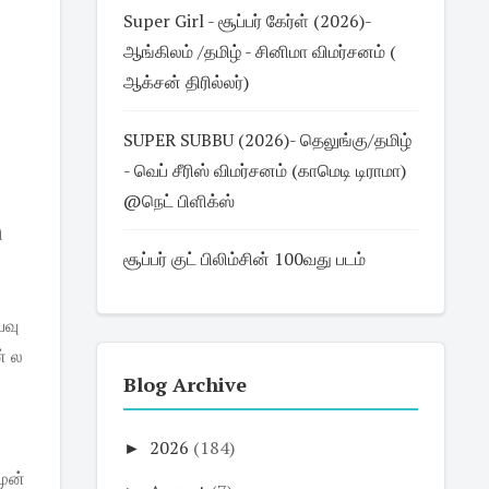
Super Girl - சூப்பர் கேர்ள் (2026)-
ஆங்கிலம் /தமிழ் - சினிமா விமர்சனம் (
ஆக்சன் திரில்லர்)
SUPER SUBBU (2026)- தெலுங்கு/தமிழ்
- வெப் சீரிஸ் விமர்சனம் (காமெடி டிராமா)
@நெட் பிளிக்ஸ்
ி
சூப்பர் குட் பிலிம்சின் 100வது படம்
யவு
் ல
Blog Archive
►
2026
(184)
முன்