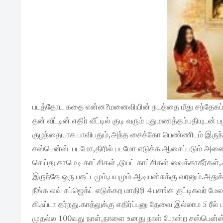
படத்தோட கதை என்ன?மனைவியின் நடத்தை மீது சந்தேக
தன் வீட்டின் எதிர் வீட்டில் குடி வரும் புதுமணத்தம்பதி
குழந்தையாக பாவிபதும்,அந்த சைக்கோ பெண்ணிடம் இருந்
சஸ்பென்ஸ் படமோ,திரில் படமோ எடுக்க ஆசைப்படும் அனைவ
செய்து காமெடி காட்சிகள் ,டூயட் காட்சிகள் வைக்காதீர்கள
இருந்தே ஒரு பதட்டமும்,பயமும் ஆடியன்சுக்கு வரனும்.அதுக்
நீங்க லவ் சப்ஜெக்ட் எடுக்கற மாதிரி 4 பசங்க குட்டிசுவர்
கிஃப்டா தர்றது.காத்லுக்கு எதிர்ப்புனு தேவை இல்லாம 5 ரீ
முதல்ல 100வது நாள்,நாளை உனது நாள் போன்ற சஸ்பென்ஸ்