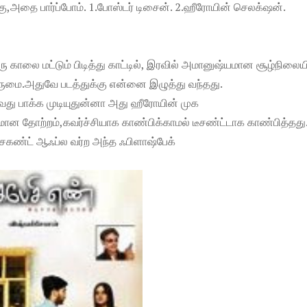
கு,அதை பார்ப்போம். 1.போஸ்டர் டிசைன். 2.ஹீரோயின் செலக்‌ஷன்.
ு காலை மட்டும் பிடித்து காட்டில், இரவில் அமானுஷ்யமான சூழ்நிலைய
ருமை.அதுவே படத்துக்கு என்னை இழுத்து வந்தது.
ு பாக்க முடியுதுன்னா அது ஹீரோயின் முக
ன தோற்றம்,கவர்ச்சியாக காண்பிக்காமல் டீசண்ட்டாக காண்பித்தது
செகண்ட் ஆஃப்ல வர்ற அந்த ஃபிளாஷ்பேக்