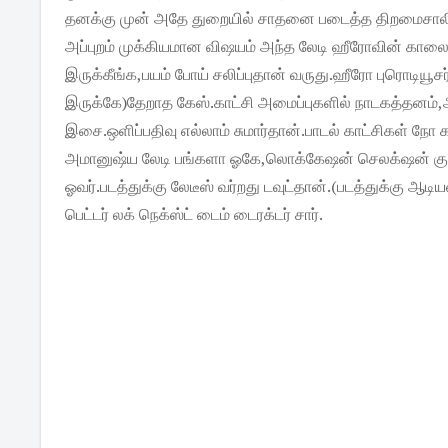
தனக்கு முன் அதே துறையில் சாதனை படைத்த திறமைசாலிக
அப்புறம் முக்கியமான விஷயம் அந்த லேடி ஹீரோவின் காலைப்ப
இருக்கீங்க,பயம் போய் சலிப்புதான் வருது.ஹீரோ புரொடியூ
இருக்கே)தேறாத கேஸ்.காட்சி அமைப்புகளில் நாடகத்தனம்,
இசை.ஒளிப்பதிவு எல்லாம் சுமார்தான்.பாடல் காட்சிகள் நோ 
அமானுஷ்ய லேடி பங்களா ஓகே,லொக்கேஷன் செலக்‌ஷன் குறை 
ஓவர்.படத்துக்கு லேடீஸ் வர்றது டவுட்தான்.(படத்துக்கு ஆடிய
பெட்டர் லக் நெக்ஸ்ட் டைம் டைரக்டர் சார்.