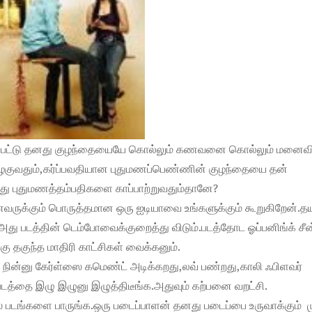
ப்பட்டு தனது குழந்தையையே கொல்லும் கணவனை கொல்லும் மனைவ
யுடன் பழகுவதும்,கர்ப்பவதியான புதுமணப்பெண்ணின் குழந்தையை தன்
து புதுமணத்தம்பதிகளை காப்பாற்றுவதும்தானே?
ருக்கும் பொருத்தமான ஒரு ஐடியாவை உங்களுக்கும் கூறுகிறேன்.த
்,அது படத்தின் டெம்போவைக்குறைத்து விடும்.படத்தோட ஓப்பனிங்க் சீன
கு தகுந்த மாதிரி காட்சிகள் வைக்கனும்.
 மேல நின்னு கேர்ள்ஸை கமெண்ட் அடிக்கறது,லவ் பண்றது,காலி ஃபிளவர்
ல் படத்தை இழு இழுனு இழுத்திடீங்க.அதுவும் கற்பனை வறட்சி.
 படங்களை பாருங்க.ஒரு படைப்பாளன் தனது படைப்பை உருவாக்கும் 