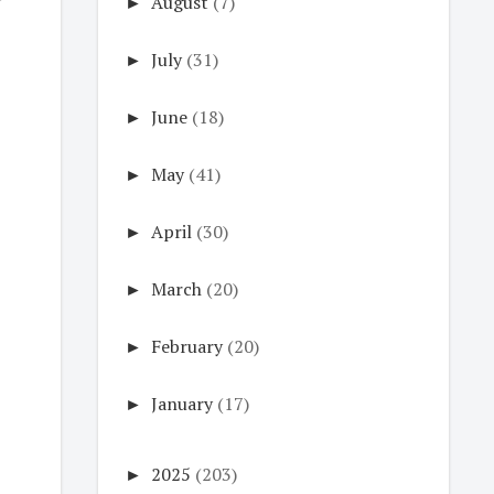
►
August
(7)
►
July
(31)
►
June
(18)
►
May
(41)
►
April
(30)
►
March
(20)
►
February
(20)
►
January
(17)
►
2025
(203)