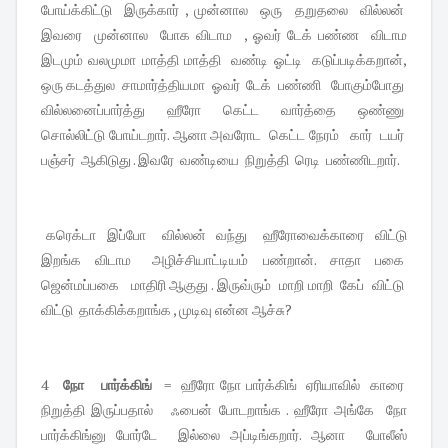
போய்க்கிட்டு இருக்கார் , முன்னால ஒரு தறுதலை வில்லன்
இவரை முன்னால போக விடாம , ஓவர் டேக் பண்ண விடாம
இடமும் வலமுமா மாத்தி மாத்தி வண்டி ஓட்டி கடுப்படிக்கறான்,
ஒரு கடத்துல சாமார்த்தியமா ஓவர் டேக் பண்ணி போகும்போது
வில்லனைப்பார்த்து ஹீரோ கெட்ட வார்த்தை ஒண்ணு
சொல்லிட்டு போய்டறார். ஆனா அவரோட கெட்ட நேரம் கார் டயர்
பஞ்சர் ஆகிடுது . இவரே வண்டியை நிறுத்தி ரெடி பண்ணிடறார்.
கரெக்டா இப்போ வில்லன் வந்து ஹீரோவைக்காரை விட்டு
இறங்க விடாம அழிச்சியாட்டியம் பண்றான். சாதா பகை
ஜென்மப்பகை மாதிரி ஆகுது . இருவ்ரும் மாறி மாறி கேப் விட்டு
விட்டு தாக்கிக்கறாங்க , முடிவு என்ன ஆச்சு?
4
நோ பார்க்கிங்
= ஹீரோ நோ பார்க்கிங் ஏரியாவில் காரை
நிறுத்தி இருப்பதால் ஃபைன் போடறாங்க . ஹீரோ அங்கே நோ
பார்க்கிங்னு போர்டே இல்லை அப்டிங்கறார். ஆனா போலீஸ்