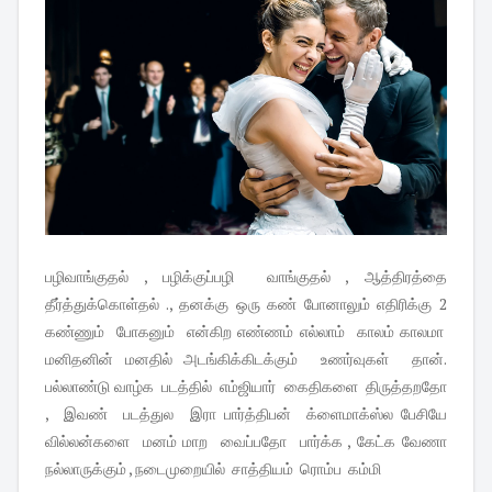
பழிவாங்குதல் , பழிக்குப்பழி வாங்குதல் , ஆத்திரத்தை
தீர்த்துக்கொள்தல் ., தனக்கு ஒரு கண் போனாலும் எதிரிக்கு 2
கண்ணும் போகனும் என்கிற எண்ணம் எல்லாம் காலம் காலமா
மனிதனின் மனதில் அடங்கிக்கிடக்கும் உணர்வுகள் தான்.
பல்லாண்டு வாழ்க படத்தில் எம்ஜியார் கைதிகளை திருத்தறதோ
, இவண் படத்துல இரா பார்த்திபன் க்ளைமாக்ஸ்ல பேசியே
வில்லன்களை மனம் மாற வைப்பதோ பார்க்க , கேட்க வேணா
நல்லாருக்கும் , நடைமுறையில் சாத்தியம் ரொம்ப கம்மி