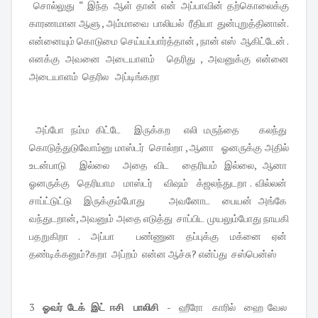
சொல்லுது “ இந்த ஆள் தான் என் அப்பாவின் தற்கொலைக்கு
காரணமான ஆளு , அம்மாவை பாலியல் ரீதியா துன்புறுத்தினான்.
என்னையும் கொடுமை செய்யப்பார்த்தான் , நான் எஸ் ஆகிட்டேன் .
எனக்கு அவனை அடையாளம் தெரிது , அவனுக்கு என்னை
அடையாளம் தெரில அப்டிங்கறா
அப்போ நம்ம கிட்டே இருக்கற எலி மருந்தை கலந்து
கொடுத்துடுவோம்னு மாஸ்டர் சொல்றா , ஆனா ஓனருக்கு அதில்
உடன்பாடு இல்லை அதை விட தைரியம் இல்லை, ஆனா
ஓனருக்கு தெரியாம மாஸ்டர் விஷம் க்ஜலந்துடறா . வில்லன்
சாப்ட்டுட்டு இருக்கும்போது அவனோட பையன் அங்கே
வந்துடறான், அவனும் அதை எடுத்து சாப்பிட முயலும்போது நாயகி
பதறுகிறா . அப்பா பண்ணுன தப்புக்கு மக்னை ஏன்
தண்டிக்கனும்?கறா அப்றம் என்ன ஆச்சு? என்ப்து சஸ்பென்ஸ்
3
ஓவர் டேக் இட் ஈசி பாலிசி
- ஹீரோ காரில் ஹை வேல