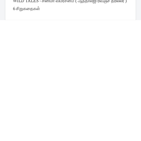
WILD TALES - சினிமா விமர்சனம் ( ஆந்தாலஜி ரிவஞ்ச் த்ரில்லர் )
6 சிறுகதைகள்