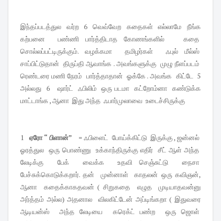
இந்தப்படத்துல வர்ற 6 வெவ்வேற கதைகள் எல்லாமே நீங்க
கற்பனை பண்ணி பார்த்திடாத கோணங்களில் கதை
சொல்லப்பட்டிருக்கும். வழக்கமா தமிழர்கள் ஃபுல் மீல்ஸ்
சாப்பிட்டுதான் திருப்தி ஆவாங்க . அவங்களுக்கு முழு நீளப்படம்
ரெண்டரை மணி நேரம் பார்த்தாதான் ஓக்கே . அவங்க கிட்டே 5
அல்லது 6 ஷார்ட் ஃபிலிம் ஒரு படமா கட்றோம்னா கண்டுக்க
மாட்டாங்க , ஆனா இது அந்த ஃபார்முலாவை உடைச்சிருக்கு
1
ஏரோ “ பிளான்” =
ஃபிளைட் போய்க்கிட்டு இருக்கு , ஜன்னல்
ஓரத்துல ஒரு பொண்ணு உக்காந்திருக்கு எதிர் சீட் ஆள் அந்த
லேடிக்கு பேக் வைக்க உதவி செஞ்சுட்டு நைசா
பேச்சுக்கொடுக்கறார். தன் முன்னாள் காதலன் ஒரு கவிஞன்,
ஆனா கதைக்காகதவன் ( சிறுகதை எழுத முடியாதவன்னு
அர்த்தம் அல்ல) அதனால விலகிட்டேன் அப்டிங்கறா ( இதுவரை
ஆடியன்ஸ் அந்த லேடியை கரெக்ட் பண்ற ஒரு ஜொள்