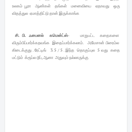
உலகம் பூரா ஆண்கள் தங்கள் மனைவியை ஏதாவது ஒரு
விதத்துல ஏமாத்திட்டு தான் இருக்காங்க
சி. பி. ஃபைனல் கமென்ட்ஸ்-
மாறுபட்ட கதைகளை
விரும்பிப்பார்க்கறவங்க இதைப்பார்க்கலாம். அமேசான் பிரைம்ல
கிடைக்குது . ரேட்டிங் 3. 5 / 5 . இந்த தொகுப்புல 5 வது கதை
மட்டும் க்ரூப்ல டூப், ஆனா அதுவும் நல்லாருக்கு