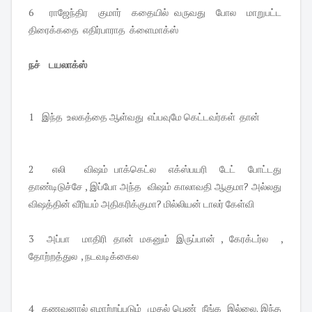
6 ராஜேந்திர குமார் கதையில் வருவது போல மாறுபட்ட
திரைக்கதை எதிர்பாராத க்ளைமாக்ஸ்
நச் டயலாக்ஸ்
1 இந்த உலகத்தை ஆள்வது எப்பவுமே கெட்டவர்கள் தான்
2 எலி விஷம் பாக்கெட்ல எக்ஸ்பயரி டேட் போட்டது
தாண்டிடுச்சே , இப்போ அந்த விஷம் காலாவதி ஆகுமா? அல்லது
விஷத்தின் வீரியம் அதிகரிக்குமா? மில்லியன் டாலர் கேள்வி
3 அப்பா மாதிரி தான் மகனும் இருப்பான் , கேரக்டர்ல ,
தோற்றத்துல , நடவடிக்கைல
4 கணவனால் ஏமாற்றப்படும் முதல் பெண் நீங்க இல்லை. இந்த