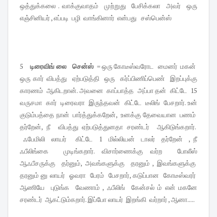
ஒத்துக்கலை . வாக்குவாதம் முற்றுது பேசிக்கலா அவர் ஒரு
எஞ்சினியர் , எப்படி பழி வாங்கினார் என்பது சஸ்பென்ஸ்
5
டிரைவிங் லை சென்ஸ்
= ஒரு கோடீஸ்வரோட மைனர் மகன்
ஒரு கார் விபத்து ஏற்படுத்தி ஒரு கர்ப்பிணிப்பெண் இறப்புக்கு
காரணம் ஆகிடறான். அவனை காப்பாத்த அப்பா தன் கிட்டே 15
வருசமா கார் டிரைவரா இருந்தவன் கிட்டே டீலிங் பேசறார். உன்
குடும்பத்தை நான் பார்த்துக்கறேன், உனக்கு தேவையான பணம்
தர்றேன், நீ விபத்து ஏற்படுத்துனதா சரண்டர் ஆகிடுங்கறார்.
ஃபேமிலி லாயர் கிட்டே 1 மில்லியன் டாலர் தர்றேன் , நீ
ஃபீலிங்கை முடிங்கறார். விசார்ணைக்கு வர்ற போலீஸ்
ஆஃபீசருக்கு தர்னும், அவங்களுக்கு தரனும் , இவங்களுக்கு
தரனும் னு லாயர் ஓவரா பேரம் பேசறார், கடுப்பான கோடீஸ்வரர்
ஆணியே புடுங்க வேணாம் , ஃபீலிங் கேன்சல் ம் என் மகனே
சரண்டர் ஆகட்டும்கறார். இப்போ லாயர் இறங்கி வர்றார் , ஆனா.....