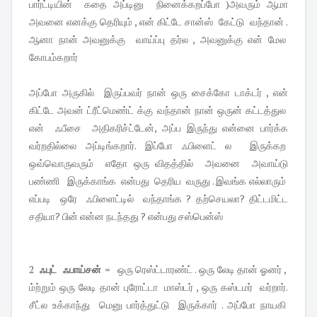
பார்ட்டியின் கதை அப்டினு நினைக்கறப்போ )அவரும் ஆமா
அவனை எனக்கு தெரியும் , என் கிட்டே சான்ஸ் கேட்டு வந்தான் .
ஆனா நான் அவனுக்கு வாய்ப்பு தர்ல , அவனுக்கு என் மேல
கோபம்கறார்
அப்போ அருகில் இருப்பவர் நான் ஒரு சைக்கோ டாக்டர் , என்
கிட்டே அவன் ட்ரீட்மெண்ட் க்கு வந்தான் நான் ஒருன் கட்டத்துல
என் ஃபீசை அதிகரிச்ட்டேன், அப்ப இருந்து என்னை பார்க்க
வர்றதில்லை அப்டிங்கறார். இப்போ ஃபிளைட் ல இருக்கற
ஒவ்வொருவரும் எதோ ஒரு விதத்தில் அவனை அவாய்டு
பண்ணி இருக்காங்க என்பது தெரிய வருது . இவங்க எல்லாரும்
எப்படி ஒரே ஃபிளைட்டில் வந்தாங்க ? தற்செயலா? திட்டமிட்ட
சதியா? பின் என்ன நடந்தது ? என்பது சஸ்பென்ஸ்
2
ஃபுட் ஃபாய்சன் =
ஒரு ரெஸ்ட்டாரண்ட் . ஒரு லேடி தான் ஓனர் ,
ம்ற்றும் ஒரு லேடி தான் புரோட்டா மாஸ்டர் , ஒரு கஸ்டமர் வர்றார்.
சீட்ல உக்காந்து மெனு பார்த்துட்டு இருக்கார் . அப்போ நாயகி