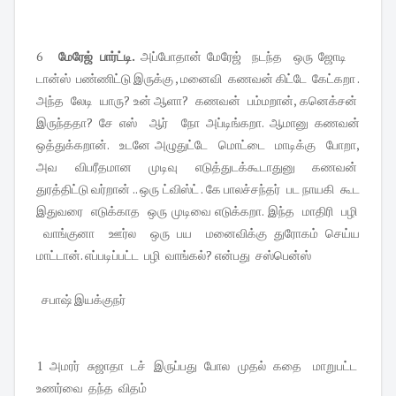
6
மேரேஜ் பார்ட்டி.
அப்போதான் மேரேஜ் நடந்த ஒரு ஜோடி
டான்ஸ் பண்ணிட்டு இருக்கு , மனைவி கணவன் கிட்டே கேட்கறா .
அந்த லேடி யாரு? உன் ஆளா? கணவன் பம்மறான், கனெக்சன்
இருந்ததா? சே எஸ் ஆர் நோ அப்டிங்கறா. ஆமானு கணவன்
ஒத்துக்கறான். உடனே அழுதுட்டே மொட்டை மாடிக்கு போறா,
அவ விபரீதமான முடிவு எடுத்துடக்கூடாதுனு கணவன்
துரத்திட்டு வர்றான் .. ஒரு ட்விஸ்ட் . கே பாலச்சந்தர் பட நாயகி கூட
இதுவரை எடுக்காத ஒரு முடிவை எடுக்கறா. இந்த மாதிரி பழி
வாங்குனா ஊர்ல ஒரு பய மனைவிக்கு துரோகம் செய்ய
மாட்டான். எப்படிப்பட்ட பழி வாங்கல்? என்பது சஸ்பென்ஸ்
சபாஷ் இயக்குநர்
1 அமரர் சுஜாதா டச் இருப்பது போல முதல் கதை மாறுபட்ட
உணர்வை தந்த விதம்