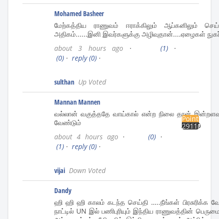
Mohamed Basheer
மேற்கத்திய ராணுவம் ஈராக்கிலும் ஆப்கனிலும் ச
அதிகம்......இனி இவர்களுக்கு அழிவுதான்....ஏழைகள் நுகர்
about 3 hours ago
·
(1)
·
(0)
·
reply
(0)
·
sulthan
Up Voted
Mannan Mannen
வல்லான் வகுத்ததே வாய்கால் என்ற நிலை தான் இன்றளவும
Points
வேண்டும்
29110
about 4 hours ago
·
(0)
·
(1)
·
reply
(0)
·
vijai
Down Voted
Dandy
ஹி ஹி ஹி காலம் கடந்த செய்தி …..நீங்கள் பிரசுரிக்க 
நாட்டில் UN இல் பணிபுரியும் இந்திய ராணுவத்தின் பெரு