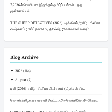
7,2026 ல் வெளியாக இருக்கும் தமிழ்ப்படங்கள் - ஒரு
முன்னோட்டம்
THE SHEEP DETECTIVES (2026)-ஆங்கிலம் /தமிழ் - சினிமா
விமர்சனம் (மிஸ்ட்ரி காமெடி திரில்லர்)@அமேசான் பிரைம்
Blog Archive
▼
2026
(184)
▼
August
(7)
டி சி (2026)-தமிழ் - சினிமா விமர்சனம் ( ஆக்சன் திர...
வெள்ளிக்கிழமை ராமசாமி வெட்டாஃபீஸ் வெங்கிடுசாமி-ஆகஸ...
SUPER SUBBU (2026)- தெலுங்கு/தமிழ் - வெப் சீரிஸ் ...