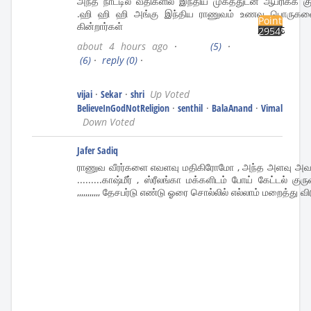
அந்த நாட்டில் வீதிகளில் இந்திய முகத்துடன் ஆப்ரிக்க 
.ஹி ஹி ஹி அங்கு இந்திய ராணுவம் உணவு பொருகள
Points
கின்றார்கள்
29545
about 4 hours ago
·
(5)
·
(6)
·
reply
(0)
·
vijai
·
Sekar
·
shri
Up Voted
BelieveInGodNotReligion
·
senthil
·
BalaAnand
·
Vimal
Down Voted
Jafer Sadiq
ராணுவ வீரர்களை எவளவு மதிகிரோமோ , அந்த அளவு அவர்க
.........காஷ்மீர் , ஸ்ரீலங்கா மக்களிடம் போய் கேட்டல் 
,,,,,,,,,,, தேசபர்டு எண்டு ஓரை சொல்லில் எல்லாம் மறைத்து வி