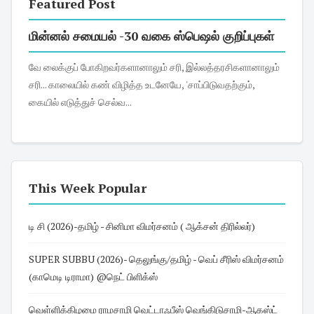
Featured Post
மின்னல் சமையல் -30 வகை ஸ்பெஷல் குறிப்புகள்
வே லைக்குப் போகிறவர்களானாலும் சரி, இல்லத்தரசிகளானாலும்
சரி... காலையில் கண் விழித்த உடனேயே, 'சாப்பிடுவதற்கும்,
கையில் எடுத்துச் செல்வ...
This Week Popular
டி சி (2026)-தமிழ் - சினிமா விமர்சனம் ( ஆக்சன் திரில்லர்)
SUPER SUBBU (2026)- தெலுங்கு/தமிழ் - வெப் சீரிஸ் விமர்சனம்
(காமெடி டிராமா) @நெட் பிளிக்ஸ்
வெள்ளிக்கிழமை ராமசாமி வெட்டாஃபீஸ் வெங்கிடுசாமி-ஆகஸ்ட்