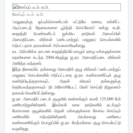
கோப்புப் படம்: ஏ.பி.
'பாலுறவுக்கு ஒப்புக்கொண்டால் மட்டுமே உணவு உள்ளிட்ட
அடிப்படைத் தேவைகளை பூர்த்தி செய்வோம்' என்று கூறி,
ஹைத்தி பெண்களிடம் ஐக்கிய நாடுகள் அமைப்பின்
அமைதிப்படை வீரர்கள் 'பண்டமாற்றுப் பாலுறவு' செயல்களில்
ஈடுபட்டதாக தகவல்கள் அம்பலமாகியுள்ளது.
வட அமெரிக்க நாடான ஹைத்தியில் வாழும் ஏழை மக்களுக்கான
உதவிகளை கடந்த 2004-லிருந்து ஐ.நா. அமைதிப்படை வீரர்கள்
அளித்த வந்தனர்.
இந்த நிலையில், தங்களது அமைதிக் குழு வீரர்கள் 'பண்டமாற்றுப்
பாலுறவு' செயல்களில் ஈடுப்பட்டதை ஐ.நா. கண்காணிப்புக் குழு
கண்டுபிடித்ததாகவும், அதன் விவரம் தங்களுக்கு
தெரியவந்ததாகவும் 'தி அசோசியேடட் பிரஸ்' செய்தி நிறுவனம்
தகவல் வெளியிட்டுள்ளது.
ஐ.நா. அமைதிப் படைக் குழுவில் உலகெங்கும் சுமார் 125,000 பேர்
பணியாற்றுகின்றனர். இவர்கள் உலக நாடுகளில் நடக்கும்
மோசமான சூழல்களில் அதன் மக்களுக்காக சேவை செய்யும்
பணிகளில் ஈடுபடுகின்றனர். அவர்களது பணியை
கண்காணிக்கும் பொறுப்பில் ஐ.நா. மேற்பார்வை குழு செயல்பட்டு
வருகிறது.