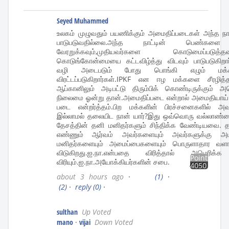
Seyed Muhammed
உலகம் முழுவதும் பயணிக்கும் அமைதிப்படைகள் அந்த நா
பாடுபடுவதில்லை.அந்த நாட்டின் பெண்களை ச
வேரறுக்கவும்,முதியவர்களை கொடுமைப்படு
கொடுங்கோன்மையை கட்டவிழ்த்து விடவும் பாடுபடுகிறார்
வழி அடைபடும் போது பொங்கி எழும் மக்களால
விரட்டப்படுகிறார்கள்.IPKF என ஈழ மக்களை சீரழித்த
ஆப்கானிலும் அடிபட்டு திரும்பிக் கொண்டிருக்கும் 
நிலைமை ஓன்று தான்.அமைதிப்படை என்றால் அமைதியாய் மக
படை என்றர்த்தம்.பிற மக்களின் பிரச்சனைகளில் அவ
இல்லாமல் தலையிட நான் யார்?இது ஒவ்வொரு வல்லாண்மை
தேசத்தின் தனி மனிதர்களும் சிந்திக்க வேண்டியவை.
எண்ணும் ஆர்வம் அவர்களையும் அவர்களுக்கு அடங்
மனிதர்களையும் அமைப்பைகளையும் பொருளாதார வளங்
விடுகிறது.ஐ.நா.என்பதை விரித்தால் அமெரி
Points
விரியும்.ஐ.நா.அயோக்கியர்களின் சபை.
4050
about 3 hours ago
·
(1)
·
(2)
·
reply
(0)
·
sulthan
Up Voted
mano
·
vijai
Down Voted