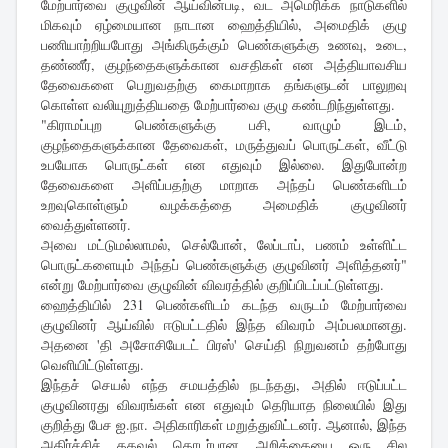
மேற்பார்வை குழுவின் ஆய்வின்படி, வட அமெரிக்க நாடுகளில்
மிகவும் ஏழ்மையான நாடான ஹைத்தியில், அமைதிக் குழு
பணியாற்றியபோது அங்கிருக்கும் பெண்களுக்கு உணவு, உடை,
தண்ணீர், குழந்தைகளுக்கான வசதிகள் என அத்தியாவசிய
தேவைகளை பெறுவதற்கு கைமாறாக தங்களுடன் பாலுறவு
கொள்ள வலியுறுத்தியதை மேற்பார்வை குழு கண்டறிந்துள்ளது.
"கிராமப்புற பெண்களுக்கு பசி, வாழும் இடம்,
குழந்தைகளுக்கான தேவைகள், மருத்துவப் பொருட்கள், வீட்டு
உபயோக பொருட்கள் என எதுவும் இல்லை. இதுபோன்ற
தேவைகளை அளிப்பதற்கு மாறாக அந்தப் பெண்களிடம்
உறவுகொள்ளும் வழக்கத்தை அமைதிக் குழுவினர்
வைத்துள்ளனர்.
அவை மட்டுமல்லாமல், செல்போன், லேப்டாப், பணம் உள்ளிட்ட
பொருட்களையும் அந்தப் பெண்களுக்கு குழுவினர் அளித்தனர்"
என்று மேற்பார்வை குழுவின் விவரத்தில் குறிப்பிடப்பட்டுள்ளது.
ஹைத்தியில் 231 பெண்களிடம் கடந்த வருடம் மேற்பார்வை
குழுவினர் ஆய்வில் ஈடுபட்டதில் இந்த விவரம் அம்பலமானது.
அதனை 'தி அசோசியேடட் பிரஸ்' செய்தி நிறுவனம் தற்போது
வெளியிட்டுள்ளது.
இந்தச் செயல் எந்த சமயத்தில் நடந்தது, அதில் ஈடுப்பட்ட
குழுவினரது விவரங்கள் என எதுவும் தெரியாத நிலையில் இது
குறித்து பேச ஐ.நா. அதிகாரிகள் மறுத்துவிட்டனர். ஆனால், இந்த
அதிர்ச்சிச் தகவல் தொடர்பான அறிக்கையை ஒரு சில