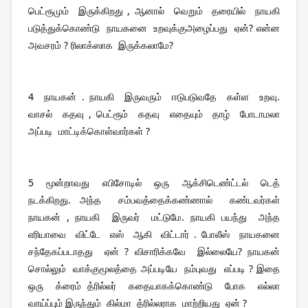
பெட்ரூமும்  இருக்கிறது , ஆனால்  வெறும்  தரையில்  நாயகி 
படுத்துக்கொண்டு  நாயகனை  உறவுக்குஅழைப்பது  ஏன்? என்ன  
அவசரம் ? ரிலாக்ஸாக  இருக்கலாமே?
4  நாயகன் . நாயகி  இருவரும்  ஈடுபடுவதே  கள்ள  உறவு.  
வாசல்  கதவு , பெட்ரூம்  கதவு  எதையும்  தாழ்  போடாமலா  
அப்படி  மாட்டிக்கொள்வார்கள் ? 
5  மூன்றாவது  எபிசோடில்  ஒரு  ஆக்சிடெண்ட்டல்  டெத்  
நடக்கிறது. அந்த  சம்பவத்தைக்கண்ணால்  கண்டவர்கள்  
நாயகன் , நாயகி  இருவர்  மட்டுமே. நாயகி பயந்து  அந்த  
எரியாவை  விட்டே  எஸ்  ஆகி  விட்டார் . போலீஸ்  நாயகனை  
சந்தேகப்படாதது  ஏன் ? விசாரிக்கவே  இல்லையே? நாயகன்  
சொல்லும்  வாக்குமூலத்தை அப்படியே  நம்புவது  எப்படி ? இதை  
ஒரு  க்ரைம் த்ரில்லர்  கதையாகக்கொண்டு  போக  எல்லா  
வாய்ப்பும் இருந்தும்  கில்மா  த்ரில்லராக  மாற்றியது  ஏன் ? 