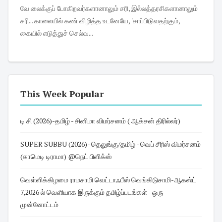
வே லைக்குப் போகிறவர்களானாலும் சரி, இல்லத்தரசிகளானாலும்
சரி... காலையில் கண் விழித்த உடனேயே, 'சாப்பிடுவதற்கும்,
கையில் எடுத்துச் செல்வ...
This Week Popular
டி சி (2026)-தமிழ் - சினிமா விமர்சனம் ( ஆக்சன் திரில்லர்)
SUPER SUBBU (2026)- தெலுங்கு/தமிழ் - வெப் சீரிஸ் விமர்சனம்
(காமெடி டிராமா) @நெட் பிளிக்ஸ்
வெள்ளிக்கிழமை ராமசாமி வெட்டாஃபீஸ் வெங்கிடுசாமி-ஆகஸ்ட்
7,2026 ல் வெளியாக இருக்கும் தமிழ்ப்படங்கள் - ஒரு
முன்னோட்டம்