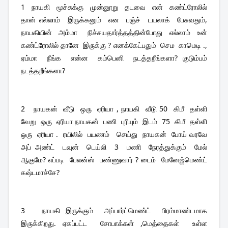
1  நாயகி  மூச்சுக்கு  முன்னூறு  தடவை  என்  கண்ட்ரோலில்  
தான் எல்லாம்  இருக்கனும்  என  பஞ்ச்  டயலாக்  பேசுவதும், 
நாயகியின்  அம்மா   நிச்சயதார்த்தத்தின்போது  எல்லாம்  உன்  
கண்ட்ரோலில் தானே  இருக்கு ? எனக்கேட்பதும்  செம  காமெடி ., 
ஏம்மா  நீங்க  என்ன  கம்பெனி  நடத்தறீங்களா? குடும்பம்  
நடத்தறீங்களா?
2   நாயகன்  வீடு  ஒரு  ஏரியா , நாயகி  வீடு 50  கிமீ  தள்ளி  
வேறு  ஒரு  ஏரியா நாயகன்  பணி  புரியும்  இடம்  75  கிமீ  தள்ளி  
ஒரு  ஏரியா .  ரயிலில்  பயணம்   செய்து  நாயகன்  போய் வரவே  
அப் அண்ட்  டவுன்  டெய்லி  3  மணி  நேரத்துக்கும்  மேல்  
ஆகுமே? எப்படி  பேலன்ஸ்  பண்ணுவார் ? டைம்  மேனேஜ்மெண்ட்  
கஷ்டமாச்சே? 
3   நாயகி இருக்கும்  அப்பார்ட்மெண்ட்  பிரம்மாண்டமாக  
இருக்கிறது. ஏகப்பட்ட  சோபாக்கள் ,மெத்தைகள்  உள்ள 