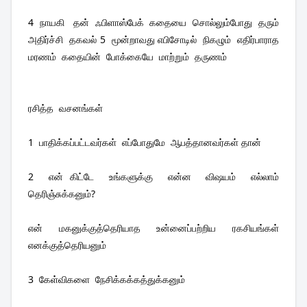
4  நாயகி   தன்  ஃபிளாஸ்பேக்  கதையை  சொல்லும்போது  தரும்  
அதிர்ச்சி  தகவல் 5  மூன்றாவது எபிசோடில்  நிகழும்  எதிர்பாராத  
மரணம்  கதையின்  போக்கையே  மாற்றும்  தருணம்
ரசித்த  வசனங்கள் 
1  பாதிக்கப்பட்டவர்கள்  எப்போதுமே  ஆபத்தானவர்கள் தான்
2  என் கிட்டே  உங்களுக்கு  என்ன  விஷயம்  எல்லாம்  
தெரிஞ்சுக்கனும்?  
என்  மகனுக்குத்தெரியாத  உன்னைப்பற்றிய  ரகசியங்கள்  
எனக்குத்தெரியனும்
3  கேள்விகளை  நேசிக்கக்கத்துக்கனும்