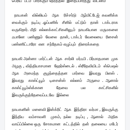
பெரிய  படம்  பார்க்கும் நேரத்தில்  இதைப்பார்த்து  விடலாம் 
 நாயகன்  வில்லியம்  ஆக  ரிச்சர்டு  ஆர்மிட்டேஜ் கவனிக்க  
வைக்கும்  நடிப்பு .ஓப்பனிங்  சீனில்  மட்டும்  தான்  டாக்டராக  
வருகிறார். மீதி  எல்லாக்காட்சிகளிலு,ம்  நாயகியான  மருமகளை  
ஃபாலோ  பண்ணும்  வேலை  தான், டாக்டர்  வேலையை  ரிசைன்  
பண்ணிட்டாரோ  என  சந்தேகம் எழுப்பும்  திரைக்கதை 
நாயகி அன்னா  பார்ட்டன்  ஆக  சார்லி  மர்ஃபி . பிர்மாதமான  முக  
அழகு , வித்தியாசமான  ஹேர்ஸ்டைல் . ஸ்ரீதேவியிடம்  ஸ்பெஷல்  
ஆக  அமைந்த  குழந்தைத்தன  பார்வை  இவரது  பிளஸ் . 
இவரது  காஸ்ட்யூம்  டிசைன்ஸ்  எல்லாம்  அருமை . ஆனால்  
காஸ்ட்யூம்ஸ்க்கான  தேவை  பல  காட்சிகளில்  
இவருக்குத்தேவைப்படவே  இல்லை 
நாயகனின்  மனைவி இன்க்ரிட்  ஆக  இந்திரா  வர்மா , இவருக்கு 
இந்திய  வம்சாவளி  முகம், நல்ல  நடிப்பு , ஆனால்  அதிக  
வாய்ப்பில்லை ஒரு  சோகமான  கட்டத்தில்  தன்  தலையை  மடேர்  