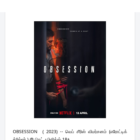
OBSESSION
  ( 2023) -- வெப் சீரிஸ் விமர்சனம் (எரோட்டிக் 
த்ரில்லர் ) @ நெட் ஃபிளிக்ஸ் 18+