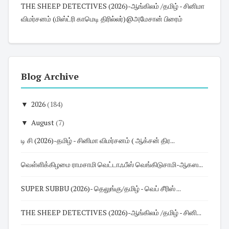
THE SHEEP DETECTIVES (2026)-ஆங்கிலம் /தமிழ் - சினிமா
விமர்சனம் (மிஸ்ட்ரி காமெடி திரில்லர்)@அமேசான் பிரைம்
Blog Archive
▼
2026
(184)
▼
August
(7)
டி சி (2026)-தமிழ் - சினிமா விமர்சனம் ( ஆக்சன் திர...
வெள்ளிக்கிழமை ராமசாமி வெட்டாஃபீஸ் வெங்கிடுசாமி-ஆகஸ...
SUPER SUBBU (2026)- தெலுங்கு/தமிழ் - வெப் சீரிஸ் ...
THE SHEEP DETECTIVES (2026)-ஆங்கிலம் /தமிழ் - சினி...