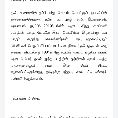
தன்  கணவனின் தம்பி  மீது  மோகம்  கொள்ளும்  நாயகியின்  
கதையைச்சொன்ன  உயிர்  பட  புகழ்  சாமி  இயக்கத்தில்   
அமலாபால்  நடிப்பில் 2010ல் ரிலீஸ்  ஆன   சிந்து  சமவெளி   
படத்தின்  கதை  போலவே  இந்த  வெப்சீரிசும்  இருக்கிறது  என  
பலரும்  கருத்து  சொன்னார்கள் . அட, ஹாலிவுட்டிலும்  
அட்லீக்கள் பெருகி விட்டார்களா? என  நினைத்தபோதுதான்  ஒரு  
தகவல்  கிடைத்தது 1991ல்  ஜோசஃபின்  ஹார்ட்  எழுதிய  நாவல்  
ஆன  டேமேஜ்  தான்  இந்த  படத்தின்  ஒரிஜினல்  மூலம்., அந்த  
நாவலைத்தழுவி  தான்  இந்த  வெப்  சீரிசும்  
எடுக்கப்பட்டிருக்கிறது  தமிழுக்கு  ஏற்றபடி  சாமி  பட்டி  டிங்கரிங்  
பண்ணி  இருக்கலாம்.
  ஸ்பாய்லர்  அலெர்ட்
நாயகன்  புகழ் பெற்ற  டாக்டர் . இவருக்கு   மனைவி , திருமண  