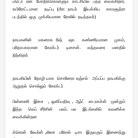
மடெர்  என  மோதிக்கொள்ளும்  காட்சியில்  பதற  வைக்கிறார். 
உயிரோட்டமான  நடிப்பு (மீரா நாயர்  இயக்கிய  காமசூத்ரா  
படத்தில்  ஒரு  முக்கியமான  ரோலில்  நடித்தவர்)
நாயகனின்  மகனாக ரிஷ்  ஷா.  கண்ணியமான  முகம், 
பரிதாபகரமான  கேரக்டர்  டிசைன்.  வந்தவரை  மனதில்  
நிற்கிறார்
நாயகியின்  தோழி யாக  சொனேரா ஏஞ்சல்   அப்பப்ப  நாயகிக்கு  
ஆறுதல்  சொல்லும்  கேரக்டர்
பின்னணி  இசை  , ஒளிப்பதிவு , ஆர்ட்  டைரகச்ன்  மூன்றும் 
இந்த  வெப் சீரிசின்  பலம். பல  இடங்களில்  கவனிக்க  
வைக்கின்றன 
க்ளென்  லேபர்ன் ,லிஸா  பரோஸ்  டிசா  இருவரும்  இணைந்து  