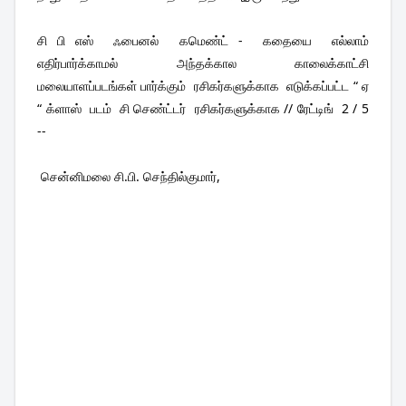
சி பி எஸ்  ஃபைனல்  கமெண்ட் -  கதையை  எல்லாம்  
எதிர்பார்க்காமல்  அந்தக்கால  காலைக்காட்சி  
மலையாளப்படங்கள் பார்க்கும்  ரசிகர்களுக்காக  எடுக்கப்பட்ட “ ஏ 
“ க்ளாஸ்  படம்  சி செண்ட்டர்  ரசிகர்களுக்காக // ரேட்டிங்  2 / 5 
-- 
 சென்னிமலை சி.பி. செந்தில்குமார்,