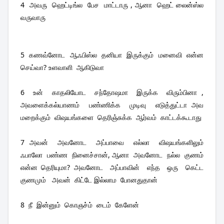
4  அவரு  ஹெட்டிங்ல  பேச  மாட்டாரு , ஆனா  ஹெட் லைன்ஸ்ல  
வருவாரு 
5  கணவ்னோட  ஆஃபிஸ்ல  தனியா  இருக்கும்  மனைவி  என்ன  
செய்வா? உளவாளி  ஆகிடுவா
6  உன்  காதலியோட  சந்தோஷமா  இருக்க  விரும்பினா , 
அவளைக்கல்யாணம்  பண்ணிக்க  முடிவு  எடுத்துட்டா அவ  
மறைக்கும்  விஷயங்களை  தெரிஞ்சுக்க  ஆர்வம்  காட்டக்கூடாது
7 அவன்  அவனோட  அப்பாவை  எல்லா  விஷயங்களிலும்  
ஃபாலோ  பண்ண  நினைச்சான், ஆனா  அவனோட  நல்ல  குணம்  
என்ன தெரியுமா? அவனோட  அப்பாவின்  எந்த  ஒரு  கெட்ட  
குணமும்   அவன்  கிட்டே இல்லாம  போனதுதான்
8  நீ  இன்னும்  கொஞச்ம்  டைம்  கேளேன்