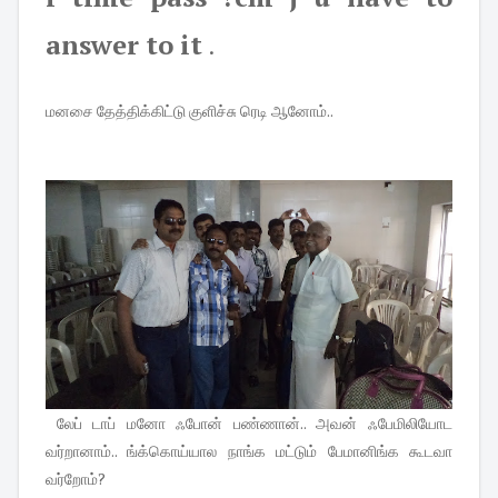
answer to it
.
மனசை தேத்திக்கிட்டு குளிச்சு ரெடி ஆனோம்..
லேப் டாப் மனோ ஃபோன் பண்ணான்.. அவன் ஃபேமிலியோட
வர்றானாம்.. ங்க்கொய்யால நாங்க மட்டும் பேமானிங்க கூடவா
வர்றோம்?