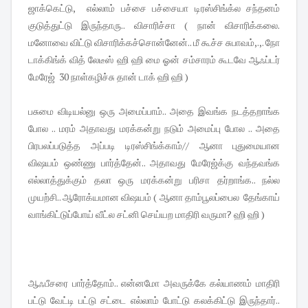
ஜாக்கெட்டு, எல்லாம் பச்சை பச்சையா டிரஸ்சிங்க்ல சந்தனம்
குடுத்துட்டு இருந்தாரு.. விசாரிச்சா ( நான் விசாரிக்கலை.
மனோவை விட்டு விசாரிக்கச்சொன்னேன்.. மீ கூச்ச சுபாவம்,.,. நோ
டாக்கிங்க் வித் லேடீஸ் ஹி ஹி மை ஓன் சம்சாரம் கூடவே ஆஃப்டர்
மேரேஜ் 30 நாள்கழிச்சு தான் டாக் ஹி ஹி )
பசுமை விடியல்னு ஒரு அமைப்பாம்.. அதை இவங்க நடத்தறாங்க
போல .. மரம் அதாவது மரக்கன்று நடும் அமைப்பு போல .. அதை
பிரபலப்படுத்த அப்படி டிரஸ்சிங்க்காம்// ஆனா புதுமையான
விஷயம் ஒண்ணு பார்த்தேன்.. அதாவது மேரேஜ்க்கு வந்தவங்க
எல்லாத்துக்கும் தலா ஒரு மரக்கன்று பரிசா தர்றாங்க.. நல்ல
முயற்சி.. ஆரோக்யமான விஷயம் ( ஆனா தாம்பூலப்பைல தேங்காய்
வாங்கிட்டுப்போய் வீட்ல சட்னி செய்யற மாதிரி வருமா? ஹி ஹி )
ஆஃபீசரை பார்த்தோம்.. என்னமோ அவருக்கே கல்யாணம் மாதிரி
பட்டு வேட்டி பட்டு சட்டை எல்லாம் போட்டு கலக்கிட்டு இருந்தார்..