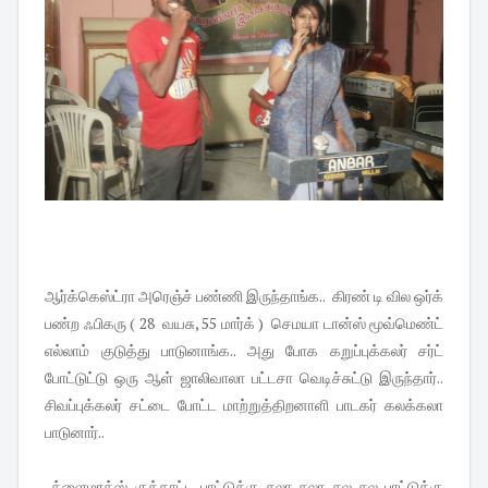
ஆர்க்கெஸ்ட்ரா அரெஞ்ச் பண்ணி இருந்தாங்க.. கிரண் டி வில ஒர்க்
பண்ற ஃபிகரு ( 28 வயசு, 55 மார்க் ) செமயா டான்ஸ் மூவ்மெண்ட்
எல்லாம் குடுத்து பாடுனாங்க.. அது போக கறுப்புக்கலர் சர்ட்
போட்டுட்டு ஒரு ஆள் ஜாலிவாலா பட்டசா வெடிச்சுட்டு இருந்தார்..
சிவப்புக்கலர் சட்டை போட்ட மாற்றுத்திறனாளி பாடகர் கலக்கலா
பாடுனார்..
க்ளைமாக்ஸ் குத்தாட்ட பாட்டுக்கு சலா சலா சல சல பாட்டுக்கு