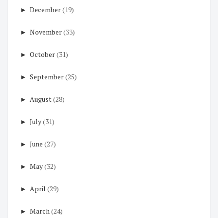
►
December
(19)
►
November
(33)
►
October
(31)
►
September
(25)
►
August
(28)
►
July
(31)
►
June
(27)
►
May
(32)
►
April
(29)
►
March
(24)