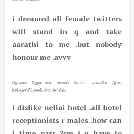
i dreamed all female twitters
will stand in q and take
aarathi to me .but nobody
honour me .avvv
நெல்லை ஹோட்டல்ஸ் எல்லாம் வேஸ்ட்.. எல்லாமே ஆண்
ரிசப்ஷனிஸ்ட்தான்.. நோ கேர்ள்ஸ்..
i dislike nellai hotel .all hotel
receptionists r males .how can
i time pass ?cm j u have to