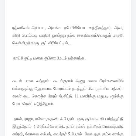
ரத்னவேல் அய்யா , அவங்க ஃபேமிலியோட வந்திருந்தார்.. அவர்
கிளி பொம்மஒ மாதிரி ஒண்ணு நல்ல கைவினைப்பொருள் மாதிரி
வெச்சிருந்தாரு.. குட் கிரியேட்டிவ்,..
நாய்க்குட்டி மனசு ரூபினா மேடம் வந்தாங்க..
கூடல் பாலா வந்தார்.. கூடங்குளம் அணு உலை பிரச்சனையில்
மக்களூக்கு ஆதரவாக போராட்டம் நடத்தும் மிக முக்கிய பதிவர்..
அவர் கூட கொஞ்ச நேரம் பேசிட்டு 11 மணிக்கு மறுபடி ரூம்க்கு
போய் ரெஸ்ட் எடுத்தோம்.
நான், ராஜா, மனோ,கருண் 4 பேரும் ஒரு ரூம்ல டி வி பார்த்துட்டு
இருந்தோம் ( சிரிப்புச்சேனல்).. நாய் நக்ஸ் நக்கீரன்,பிரகாஷ்,வீடு
சுரேஷ், கோவை சம்பத், சவுந்தர் 5 பேரும் வேற ஒரு ரூம்ல சரக்கு