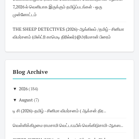
7,2026 ல் வெளியாக இருக்கும் தமிழ்ப்படங்கள் - ஒரு
முன்னோட்டம்
THE SHEEP DETECTIVES (2026)-ஆங்கிலம் /தமிழ் - சினிமா
விமர்சனம் (மிஸ்ட்ரி காமெடி திரில்லர்)@அமேசான் பிரைம்
Blog Archive
▼
2026
(184)
▼
August
(7)
டி சி (2026)-தமிழ் - சினிமா விமர்சனம் ( ஆக்சன் திர...
வெள்ளிக்கிழமை ராமசாமி வெட்டாஃபீஸ் வெங்கிடுசாமி-ஆகஸ...