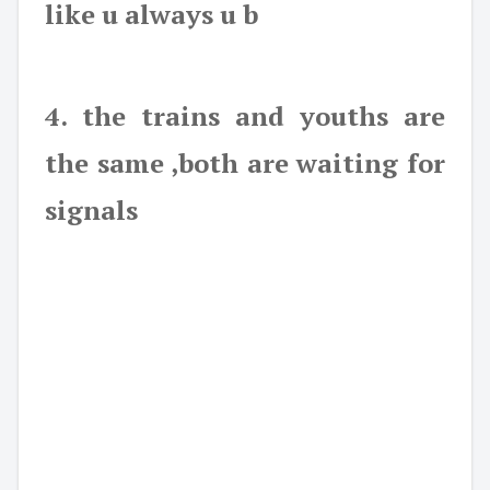
like u always u b
4.
the trains and youths are
the same ,both are waiting for
signals