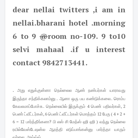
dear nellai twitters ,i am in
nellai.bharani hotel .morning
6 to 9
@
room no-109. 9 to10
selvi mahaal .if u interest
contact 9842713441.
.
அது எதுக்குன்னா நெல்லைல ஆண் நண்பர்கள் யாராவது
இருந்தா சந்திக்கலாம்னு .. ஆனா ஒரு பய கண்டுக்கலை.. ரொம்ப
கேவலமாப்போச்சு.. நெல்லையில் இருக்கும் 4 பெண் பதிவர்கள், 2
பெண் ட்வீட்டர்கள், 6 பெண் ட்வீட்டர்கள் மொத்தம் 12 பேரு ( 4 + 2 +
6 = 12 பார்த்தீங்களா? பி எஸ் சி மேத்ஸ் ஹி ஹி ) வந்து நெல்லை
ரயில்வேஸ்டேஷன்ல ஆரத்தி எடுப்பாங்கன்னு பார்த்தா யாரும்
வர்லை.. அவ்வ்வ்