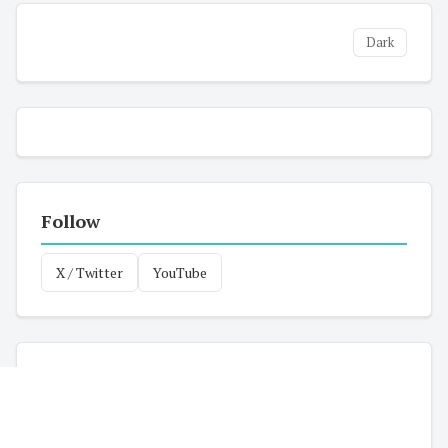
Dark
Follow
X / Twitter
YouTube