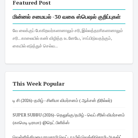
Featured Post
மின்னல் சமையல் -30 வகை ஸ்பெஷல் குறிப்புகள்
வே லைக்குப் போகிறவர்களானாலும் சரி, இல்லத்தரசிகளானாலும்
சரி... காலையில் கண் விழித்த உடனேயே, 'சாப்பிடுவதற்கும்,
கையில் எடுத்துச் செல்வ...
This Week Popular
டி சி (2026)-தமிழ் - சினிமா விமர்சனம் ( ஆக்சன் திரில்லர்)
SUPER SUBBU (2026)- தெலுங்கு/தமிழ் - வெப் சீரிஸ் விமர்சனம்
(காமெடி டிராமா) @நெட் பிளிக்ஸ்
வெள்ளிக்கிழமை ராமசாமி வெட்டாஃபீஸ் வெங்கிடுசாமி-ஆகஸ்ட்