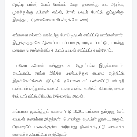
பியூட்டி பார்லர் போய் மேக்கப் வேற.. தலைக்கு டை அடிச்சு,
முகத்துக்கு ஃபேரன் லவ்லி, ரோஸ் பவுடர் போட்டு ஜம்முன்னு
இருந்தார்.. ( நல்ல வேளை லிப்ஸ்டிக் போடலை)
எங்களை எல்லாம் வரவேற்று போய் டிஃபன் சாப்பிட்டு வாங்கன்னார்..
இதுக்குத்தானே ஆசைப்பட்டாய் பால குமாரா, சாப்பாட்டு ராமான்னு
மனசுல சொல்லிக்கிட்டு போய் டிஃபன் சாப்ப்பிட்டு வந்தோம்..
மனோ ஃபோன் பண்ணுனான்.. ஹோட்டல்ல இருக்கானாம்..
அடப்பாவி.. நாங்க இங்கே மண்டபத்துல கடமை ஆற்றிட்டு
இருக்கோம்னேன்.. திட்டிட்டே ஃபோனை கட் பண்ணிட்டு பஸ் ஏறி
மண்டபம் வந்தான்.. கடைசி வரை கண்ல கூலிங்க் கிளாஸ், கைல
லேப் டாப் விட்டு பிரியவே இல்லையே அவன்..
கல்யாண முகூர்த்தம் காலை 9 டூ 10.30.. மாப்ளை ஜம்முனு சேட்
பையன் கணக்கா இருந்தார்.. பொண்ணு ஆஃபீசர் ஜாடை.. நானும்,
பிரகாஷூம் மனசுக்குள்ள ஸ்ரீராம்னு நினச்சுக்குட்டு வளைச்சு
வளைச்சு ஃபோட்டோ எடுத்தோம்..