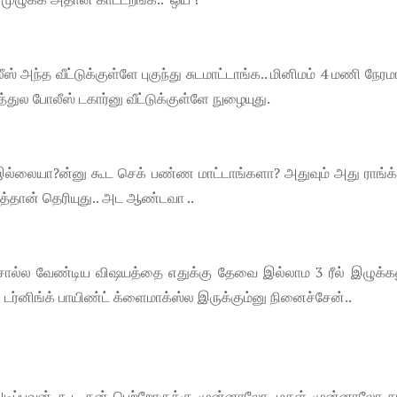
 அந்த வீட்டுக்குள்ளே புகுந்து சுடமாட்டாங்க.. மினிமம் 4 மணி நேர
டத்துல போலீஸ் டகார்னு வீட்டுக்குள்ளே நுழையுது.
 இல்லையா?ன்னு கூட செக் பண்ண மாட்டாங்களா? அதுவும் அது ராங்க
லித்தான் தெரியுது.. அட ஆண்டவா ..
்ல சொல்ல வேண்டிய விஷயத்தை எதுக்கு தேவை இல்லாம 3 ரீல் இழுக்க
 டர்னிங்க் பாயிண்ட் க்ளைமாக்ஸ்ல இருக்கும்னு நினைச்சேன்..
 அடிப்பவன் கூட தன் பெற்றோருக்கு முன்னாலோ, மகள் முன்னாலோ சர