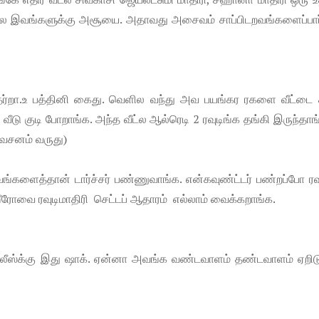
்ஸால இவங்களுக்கு அசூயை. அதாவது அசைவம் சாப்பிடறவங்களைப்பார்
்றா.உ பத்தினி கைது. வெளில வந்து அவ பயங்கர ரகளை வீட்டை 
டு குடி போறாங்க. அந்த வீட்ல ஆல்ரெடி 2 ரவுடிங்க தங்கி இருந்தாங்
் வசனம் வருது)
வங்களைத்தான் டார்ச்சர் பண்ணுவாங்க. என்கவுண்ட்டர் பண்றப்போ ரவ
ஹீரோவை ரவுடிமாதிரி செட்டப் ஆதாரம் எல்லாம் வைக்கறாங்க.
ோலீஸ்க்கு இது ஷாக். ஏன்னா அவங்க வண்டவாளம் தண்டவாளம் ஏறிடு