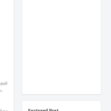
ுநர்
..
Featured Post
உத்தம