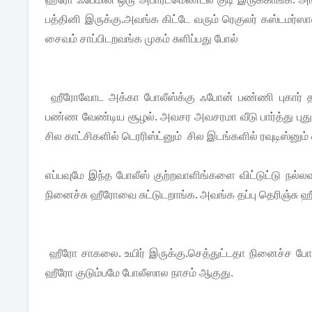
பத்தினி இருக்கு.அவங்க கிட்டே வரும் ரெகுலர் கஸ்டமர
சைவம் சாப்பிடறவங்க முகம் சுளிப்பது போல்
ஹீரோவோட அக்கா போலீஸ்க்கு ஃபோன் பண்ணி புகார் தர
பண்ண வேண்டிய சூழல். அவசர அவசரமா வீடு பார்த்து புது வீ
சில காட்சிகளில் டெரரிஸ்ட்னும் சில இடங்களில் ரவுடிஸ்னும
எப்பவுமே இந்த போலீஸ் குற்றவாளிங்களை விட்டுட்டு நல்ல
நினைச்சு ஹீரோவை சுட்டுடறாங்க. அவங்க தப்பு தெரிஞ்சு 
ஹீரோ சாகலை. உயிர் இருக்கு.செத்துட்டதா நினைச்ச ப
ஹீரோ குடும்பமே போலீஸால நாசம் ஆகுது.