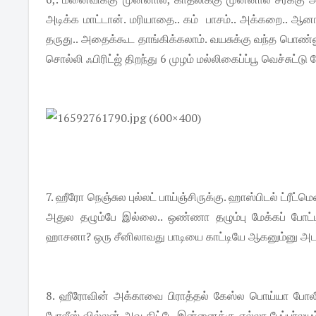
அடிக்க மாட்டான். மரியாதை.. கம் பாசம்.. அக்கறை.. ஆன
தருது.. அதைக்கூட தாங்கிக்கலாம். வயசுக்கு வந்த பொண்ண
சொல்லி ஃபிரிட்ஜ் திறந்து 6 முழம் மல்லிகைப்ப்பூ வெச்சுட
7. ஹீரோ நெஞ்சுல புல்லட் பாய்ஞ்சிருக்கு. ஹாஸ்பிடல் ட்ரீட
அதுல தழும்பே இல்லை.. ஒண்ணா தழும்பு மேக்கப் போட்ட
ஹாசனா? ஒரு சீனிலாவது பாடியை காட்டியே ஆகனும்னு அடம்
8. ஹீரோவின் அக்காவை பிராத்தல் கேஸ்ல பொய்யா போலீஸ் ப
போலீஸ் வில்லன் அவ கிட்டே இன்னைக்கு எல்லா பேப்பர்லயும