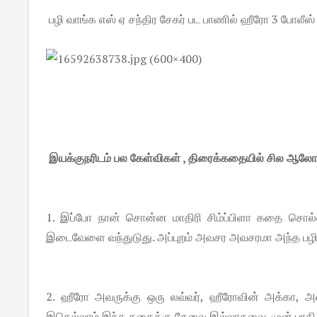
பழி வாங்க எஸ் ஏ சந்திர சேகர் பட பாணில் ஹீரோ 3 போலீ
இயக்குநரிடம் பல கேள்விகள் , திரைக்கதையில் சில ஆலோசன
1. இப்போ நான் சொன்ன மாதிரி சிம்ப்பிளா கதை சொல்லி
இடைவேளை வந்துடுது. அப்புறம் அவசர அவசரமா அந்த பழி வ
2. ஹீரோ அவருக்கு ஒரு லவ்வர், ஹீரோவின் அக்கா, அவ
இதெல்லாம் இந்த கதைக்கு தேவை இல்லாதவை. முன் பாதி மு