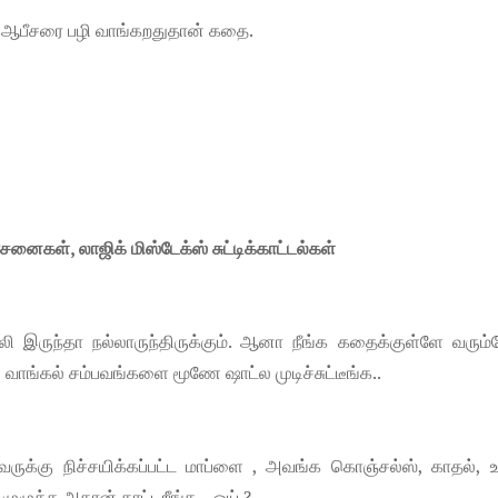
ஸ் ஆபீசரை பழி வாங்கறதுதான் கதை.
ைகள், லாஜிக் மிஸ்டேக்ஸ் சுட்டிக்காட்டல்கள்
 இருந்தா நல்லாருந்திருக்கும். ஆனா நீங்க கதைக்குள்ளே வரும்
ாங்கல் சம்பவங்களை மூணே ஷாட்ல முடிச்சுட்டீங்க..
ருக்கு நிச்சயிக்கப்பட்ட மாப்ளை , அவங்க கொஞ்சல்ஸ், காதல், 
ழுக்க அதான் காட்டறீங்க.. ஒய் ?