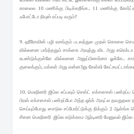
காலைல 10 மணிக்கு பிடிக்கறீங்க.. 11 மணிக்கு கோர்ட்
ஃபோட்டோ நியுஸ் எப்படி வரும்?
9. ஹீரோவின் பழி வாங்கும் படலத்துல முதல் கொலை செம 
வில்லனை பார்த்ததும் சாக்கை அவுத்து விட அது கரெக்டா
கூண்டுக்குள்ளே வில்லனை அனுப்பினார்னா ஓக்கே.. சாக்
குலைக்கும், மக்கள் அது என்ன?னு கேள்வி கேட்கமட்டாங்
10. மெஷினரி ஜிம்ல எப்பவும் செஸ்ட் எக்சசைஸ் பண்றப்ப
பிரஸ் எக்சசைஸ் பண்றப்போ அந்த ஒர்க் அவுட்ல தவறுதலா 
செய்யும்போது சைடுல சப்போர்ட்டுக்கு நிக்கும் 2 ஆள்ங்க
சீனை மெஷினரி ஜிம்ல எடுக்காம ஆர்டினரி மேனுவல் ஜிம்ல எட