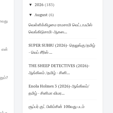
▼
2026
(183)
▼
August
(6)
மாவது
வெள்ளிக்கிழமை ராமசாமி வெட்டாஃபீஸ்
வெங்கிடுசாமி-ஆகஸ...
SUPER SUBBU (2026)- தெலுங்கு/தமிழ்
் என்
- வெப் சீரிஸ் ...
THE SHEEP DETECTIVES (2026)-
ஆங்கிலம் /தமிழ் - சினி...
னும்?
Enola Holmes 3 (2026)-ஆங்கிலம்/
தமிழ் - சினிமா விமர...
சூப்பர் குட் பிலிம்சின் 100வது படம்
க்கு