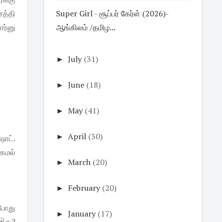
ஊத்தி
Super Girl - சூப்பர் கேர்ள் (2026)-
ார்னு
ஆங்கிலம் /தமிழ...
►
July
(31)
►
June
(18)
►
May
(41)
►
April
(30)
ஷாட்.
கமல்
►
March
(20)
►
February
(20)
்போது
►
January
(17)
 இது?