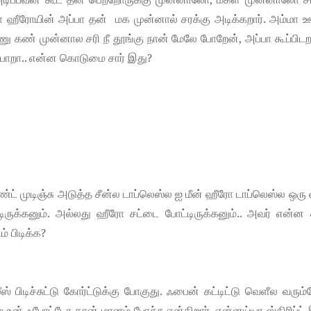
ா ஹீரோயின் அப்பா தன் மக முன்னால் சரக்கு அடிக்கறார். அம்மா 
ு கண் முன்னால சரி நீ தூங்கு நான் மேலே போறேன், அப்பா கூப்பிடற
்டு போறா.. என்ன கொடுமை சார் இது?
்மெண்ட் முடிஞ்சு அடுத்த சீன்ல டாப்லெஸ்ல ஐ மீன் ஹீரோ டாப்லெஸ்ல ஒரு 
ிருக்கனும். அல்லது ஹீரோ சட்டை போட்டிருக்கனும்.. அவர் என்ன 
 பிடிக்க?
ிடிச்சுட்டு கோர்ட்டுக்கு போகுது. ஃபைன் கட்டிட்டு வெளீல வரும
் உன் ஃபோட்டோ தான் மானம் போச்சு என்கிறார். என்னய்யா ஸ்கிரிப்ட்