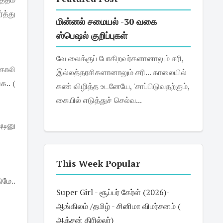
த்து
மின்னல் சமையல் -30 வகை
ஸ்பெஷல் குறிப்புகள்
வே லைக்குப் போகிறவர்களானாலும் சரி,
காலி
இல்லத்தரசிகளானாலும் சரி... காலையில்
க.. (
கண் விழித்த உடனேயே, 'சாப்பிடுவதற்கும்,
கையில் எடுத்துச் செல்வ...
ுடினு
This Week Popular
மே..
Super Girl - சூப்பர் கேர்ள் (2026)-
ஆங்கிலம் /தமிழ் - சினிமா விமர்சனம் (
ஆக்சன் திரில்லர்)