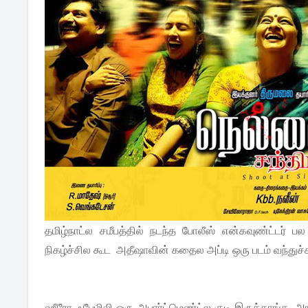
தமிழ்நாட்ல சமீபத்தில் நடந்த போலீஸ் என்கவுண்ட்டர் 
நிகழ்ச்சில கூட அதீஷாவின் கதைல அப்டி ஒரு படம் வந்துச்
ஹீரோ ஃபேமிலி ஒரு அபார்ட்மெண்ட்ல குடி இருக்காங்க. அங