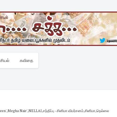
சியல்
கவிதை
een'
,
Megha Nair'
,
NELLAI
,
சந்திப்பு - சினிமா விமர்சனம்
,
சினிமா
,
நெல்லை