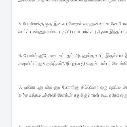
3. போலீஸ்க்கு ஒரு இன்ஃபர்மேஷன் வருதுன்னா உடனே போலீஸ்
வாட்ச் பண்ணுவாங்க . ( குப்பி படம் பார்க்க ) ஆனா இந்தப்ப
4. போலீஸ் ஹீரோவை சுட்டதும் அவனுக்கு உயிர் இருக்கா?
கவுண்ட்டர்னு தெரிஞ்சும்?அப்புறமா ஜி ஹெச் டாக்டர் சொல்
5. ஹீரோ புது வீடு குடி போரார்னு சிம்ப்பிளா ஒரு ஷாட
அந்த உத்தம பத்தினி கேரக்டர் எதுக்கு? நான் கூட ஏதோ ஒரு
6,. மனைவிக்கு முன்னால், காதலிக்கு முன்னால் சரக்கு