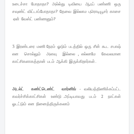
உடைச்சா போதாதா? அல்ல்து டிவியை ஆஃப் பண்ணி ஒரு
சவுண்ட் விட்டாப்போதாதா? தேவை இல்லாம புரொடியூசர் காசை
ஏன் வேஸ்ட் பண்ணனும்?
3 இரண்டரை மணி நேரம் ஓடும் படத்தில் ஒரு சீன் கூட சபாஷ்
என சொல்லும் அளவு இல்லை , எல்லாமே கேவலமான
காட்சிகளாகத்தான் படம் ஆக்கி இருக்கிறார்கள் .
அடல்ட் கண்ட்டெண்ட் வார்னிங்
- வலியத்திணிக்கப்பட்ட
கவர்ச்சிக்காட்சிகள் உண்டு .அப்டியாவது படம் 2 நாட்கள்
ஓடட்டும் என நினைத்திருக்கலாம்