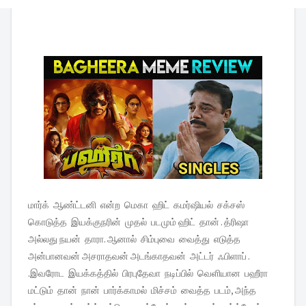
மார்க் ஆண்ட்டனி என்ற மெகா ஹிட் கமர்ஷியல் சக்சஸ்
கொடுத்த இயக்குநரின் முதல் படமும் ஹிட் தான் . த்ரிஷா
அல்லது நயன் தாரா. ஆனால் சிம்புவை வைத்து எடுத்த
அன்பானவன் அசராதவன் அடங்காதவன் அட்டர் ஃபிளாப் .
.இவரோட இயக்கத்தில் பிரபுதேவா நடிப்பில் வெளியான பஹீரா
மட்டும் தான் நான் பார்க்காமல் மிச்சம் வைத்த படம், அந்த