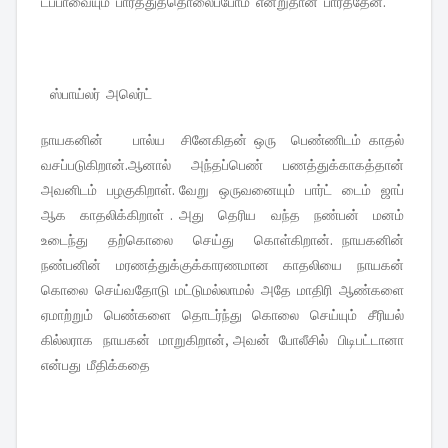
டப்பாவையும் பார்த்துத்தொலைப்போம் என்றுதான் பார்த்தேன்.
ஸ்பாய்லர் அலெர்ட்
நாயகனின் பால்ய சினேகிதன் ஒரு பெண்ணிடம் காதல்
வசப்படுகிறான்.ஆனால் அந்தப்பெண் பணத்துக்காகத்தான்
அவனிடம் பழகுகிறாள். வேறு ஒருவனையும் பார்ட் டைம் ஜாப்
ஆக காதலிக்கிறாள் . அது தெரிய வந்த நண்பன் மனம்
உடைந்து தற்கொலை செய்து கொள்கிறான். நாயகனின்
நண்பனின் மரணத்துக்குக்காரணமான காதலியை நாயகன்
கொலை செய்வதோடு மட்டுமல்லாமல் அதே மாதிரி ஆண்களை
ஏமாற்றும் பெண்களை தொடர்ந்து கொலை செய்யும் சீரியல்
கில்லராக நாயகன் மாறுகிறான், அவன் போலீசில் பிடிபட்டானா
என்பது மீதிக்கதை