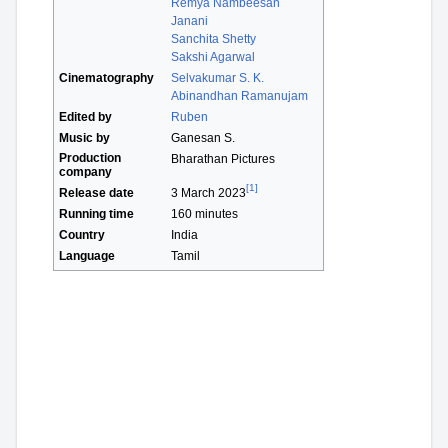
Remya Nambeesan
Janani
Sanchita Shetty
Sakshi Agarwal
Cinematography
Selvakumar S. K.
Abinandhan Ramanujam
Edited by
Ruben
Music by
Ganesan S.
Production
Bharathan Pictures
company
[1]
Release date
3 March 2023
Running time
160 minutes
Country
India
Language
Tamil