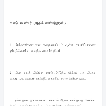
சபாஷ் டைரக்டர் (ஆதிக் ரவிச்சந்திரன் )
1 இந்தக்கேவலமான கதையைப்படம் ஆக்க தயாரிப்பாளரை
ஒப்புக்கொள்ள வைத்த சாமார்த்தியம்
2 நீங்க தான் அடுத்த கமல் , அடுத்த விக்ரம் என ஆசை
காட்டி நாயகனிடம் கால்ஷீட் வாங்கிய சாணக்கியத்தனம்
3 நல்ல நல்ல நாயகிகளை எல்லாம் ஆசை வார்த்தை சொல்லி
க்ரூப் டான்சர் ரேஞ்சுக்கு டம்மி ஆக்கிய வில்லத்தனம்