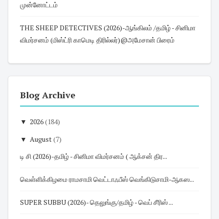
முன்னோட்டம்
THE SHEEP DETECTIVES (2026)-ஆங்கிலம் /தமிழ் - சினிமா
விமர்சனம் (மிஸ்ட்ரி காமெடி திரில்லர்)@அமேசான் பிரைம்
Blog Archive
▼
2026
(184)
▼
August
(7)
டி சி (2026)-தமிழ் - சினிமா விமர்சனம் ( ஆக்சன் திர...
வெள்ளிக்கிழமை ராமசாமி வெட்டாஃபீஸ் வெங்கிடுசாமி-ஆகஸ...
SUPER SUBBU (2026)- தெலுங்கு/தமிழ் - வெப் சீரிஸ் ...