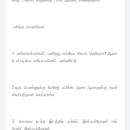
ரசித்த வசனங்கள்
1 என்னைக்கரெக்ட் பண்றது எவ்ளோ சிரமம் தெரியுமா? ஆனா
நீ எப்படியோ ஈசியா கரெக்ட் பண்ணிட்டே
2 ஒரு பெண்ணுக்கு மேரேஜ் ஃபிக்ஸ் ஆனா ஆளாளுக்கு ரூமர்
கிளப்பத்தான் செய்வாங்க
3 கொலை நடந்த இடத்தில் ஃபர்ஸ்ட் இன்ஃபர்மேஷன் ஈஸ்
பெஸ்ட் இன்ஃபர்மேஷன்