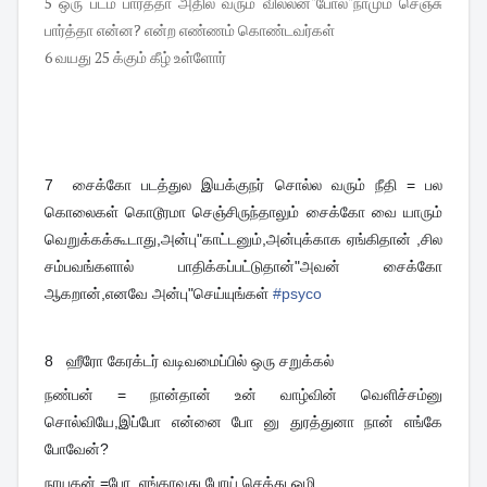
5 ஒரு படம் பார்த்தா அதில் வரும் வில்லன்"போல்"நாமும் செஞ்சு
பார்த்தா என்ன? என்ற எண்ணம் கொண்டவர்கள்
6 வயது 25 க்கும் கீழ் உள்ளோர்
7
சைக்கோ படத்துல இயக்குநர் சொல்ல வரும் நீதி = பல
கொலைகள் கொடூரமா செஞ்சிருந்தாலும் சைக்கோ வை யாரும்
வெறுக்கக்கூடாது,அன்பு"காட்டனும்,அன்புக்காக ஏங்கிதான் ,சில
சம்பவங்களால் பாதிக்கப்பட்டுதான்"அவன் சைக்கோ
ஆகறான்,எனவே அன்பு"செய்யுங்கள்
#
psyco
8 ஹீரோ கேரக்டர் வடிவமைப்பில் ஒரு சறுக்கல்
நண்பன் = நான்தான் உன் வாழ்வின் வெளிச்சம்னு
சொல்வியே,இப்போ என்னை போ னு துரத்துனா நான் எங்கே
போவேன்?
நாயகன் =போ ,எங்காவது போய் செத்து ஒழி