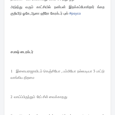
அடுத்து வரும் காட்சியில் நண்பன் இறக்கப்போகிறார் ங்கற
குறியீடு ஓகே,ஆனா ஹீரோ கேரக்டர் புஸ்
#
psyco
சபாஷ் டைரக்டர்
1 இளையராஜாவிடம் கெஞ்சியோ , பம்மியோ நல்லபடியா 3 பாட்டு
வாங்கிய திறமை
2 வாய்ப்பிருந்தும் ரேப் சீன் வைக்காதது