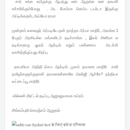
சார் உங்க உயிருக்கு ஆபத்து எஸ் ஆகுங்க என நாயகி
எச்சரிக்கும்போது . அட போம்மா ரொம்ப டயர்டா இருக்கு
அப்டிங்கறார், அய்யோ ராமா
மூன்றாம் கலைஞர் அப்படியே தன் தாத்தா அப்பா மாதிர் , அவங்க 2
பேரும் அரசியல்ல மக்களிடம் நடிச்சாங்க , இவர் சினிமா ல
நடிக்கறாரு .ஓவர் ஆக்டிங் எதும் பண்ணாம அடக்கி
வாசித்திருப்பது சிறப்பு
நாயகியா அதிதி செம ஆக்டிங். முகம் தாமரை மாதிரி சாரி
தமிழர்களுக்குதான் தாமரைன்னாலே அலர்ஜி ஆச்சே? நந்தியா
வட்டைப்பூ மாதிரி.
வில்லன் மிரட்டல் நடிப்பு, ஆஜானுபாவக உய்ரம்.
சிங்கம்புலி கொஞ்சம் ஆறுதல்