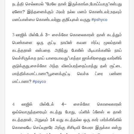
நடத்தி செல்லாமல் "மேலே தான் இருக்காங்க,போய்ப்பாரு"என்பது
ஏனோ? இத்தனைக்கும் அவர் நல்ல மனம் கொண்டவர்,உதவும்
மனப்பான்மை கொண்டவர்னு குறிப்புகள் வருது
#
pshyco
3
லாஜிக் மிஸ்டேக் 3− சைக்கோ கொலைகாரன் தான் கடத்தும்
பெண்களை ஒரு குட்டி நாயின் கவன ஈர்ப்பு மூலம்தான்
கடத்தறான் என்பதை அறிந்து போலீஸ் மீடியாக்களில் நாய்
வெச்சிருக்கற நாய் யாரையாவது"பாத்தா ஜாக்கிரதைனு வார்னிங்
குடுக்குது,சைக்கோ அந்த விளம்பரத்தைப்பாத்து தன் ரூட்டை
மாத்திக்கமாட்டானா?பூனைக்குட்டி வெச்சு ட்ரை பண்ண
மாட்டானா?
#
psyco
4
லாஜிக் மிஸ்டேக் 4− சைக்கோ கொலைகாரன்
ஒவ்வொருத்தரையும் கடத்து போது, பப்ளிக் ப்ளேஸ் ல தான்
கடத்தறான், அதுவும் 14 வது கடத்தல்ல ஒரு கார் பார்க்கிங்கில்
கொலையே செய்யுறாரே அங்கு சிசிடிவி கேமரா இருக்கா என்று