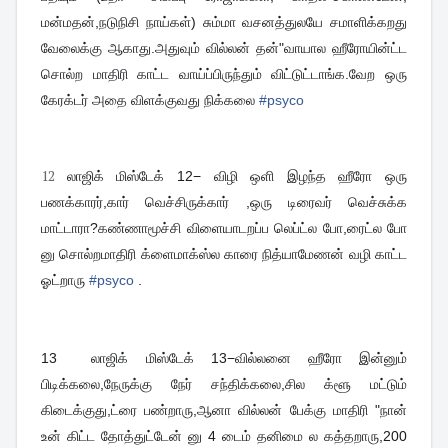
மன்மதன்,நடுநிசி நாய்கள்) சும்மா வசனத்துலயே சமாளிக்கறது
வேலைக்கு ஆகாது.அதுவும் வில்லன் தன்"வாயால ஹீரோயின்ட்ட
சொல்ற மாதிரி காட்ட வாய்ப்பிருந்தும் விட்டுட்டாங்க.வேற ஒரு
கேரக்டர் அதை விளக்குவது நிக்கலை
#
psyco
12
லாஜிக் மிஸ்டேக் 12− விழி ஒளி இழந்த ஹீரோ ஒரு
பணக்காரர்,கார் வெச்சிருக்கார் ,ஒரு டிரைவர் வெச்சுக்க
மாட்டாரா?கண்ணாமூச்சி விளையாடறப்ப லெப்ட்ல போ,ரைட்ல போ
னு சொல்றமாதிரி க்ளைமாக்ஸ்ல காரை நித்யாமேணன் வழி காட்ட
ஓட்றாரு
#
psyco
.
13
லாஜிக் மிஸ்டேக் 13−வில்லனை ஹீரோ இன்னும்
பிடிக்கலை,நேருக்கு நேர் சந்திக்கலை,சில க்ளூ மட்டும்
கிடைக்குது,ட்ரை பண்றாரு,ஆனா வில்லன் பேக்கு மாதிரி "நான்
உன் கிட்ட தோத்துட்டேன் னு 4 டைம் தனிமை ல கத்தறாரு,200