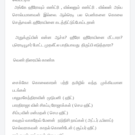
அங்கே ஹீரோவும் எண்ட்ரி , வில்லனும் எண்ட்ரி . வில்லன் அல்ப
சொல்பமானவன் இல்லை. ஆல்ரெடி பல பெண்களை கொலை
செஞ்சவன். ஹீரோயினை கடத்திட்டுப்போய்டறான்
அதுக்குப்பின் என்ன ஆச்சு? ஹீரோ ஹீரோயினை மீட்டாரா?
புரொடியூசர் போட்ட முதலீட்ல பாதியாவது திருப்பி எடுத்தாரா?
வெண் திரையில் காண்க
சைக்கோ கொலைகாரன் பற்றி தமிழில் வந்த முக்கியமான
படங்கள்
பாலுமகேந்திராவின் மூடுபனி ( ஹிட்)
பாரதிராஜா வின் சிகப்பு ரோஜாக்கள் ( செம ஹிட்)
சிம்பு வின் மன்மதன் ( செம ஹிட்)
கவுதம் வாசுதேவ் மேனன் நடுநிசி நாய்கள் ( அட்டர் ஃபிளாப்)
செல்வராகவன் காதல் கொண்டேன் ( சூப்பர் ஹிட்)