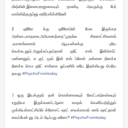
மிஷ்கின்,இளையராஜாவையும் தாண்டி அவருக்கு பேர்
வாங்கித்தரும்னு எதிர்பார்க்கிறேன்
2
ஹீரோ க்கு ஹீரோயின் மேல இருக்கற
அன்பை,காதலை,அபிமானத்தை"முதல்ல சிலகாட்சிகளால்
,வசனங்களால் ஆடியன்சுக்கு புரிய
வெச்சுடனும்.அதுக்கப்புறம்தான் ஹிட் சாங் இன்செர்ட்
பண்ணனும், எ குட் மூவ் இன் ராங் ப்ளேஸ் ,உன்னை நினச்சு
நினச்சு செம ஹிட் சாங்கை ஓப்பனிங் லயே இறக்கியது பெரிய
தவறு
#
PsychoFromtoday
3
ஒரு இயக்குநர் தன் கொள்கைலயும் கோட்பாடுகள்லயும்
உறுதியா இருக்கலாம்,ஆனா காதல் வெளிப்படுத்தும்
முக்கியக்காட்சியில் க்ளோசப் ஷாட் வைக்காமல் லாங் ஷாட்தான்
வைப்பேன் னு அடம் பிடிப்பது ஏனோ?
#
PsychoFromtoday