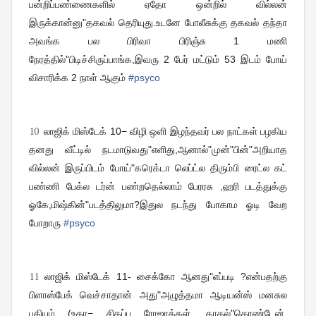
பன்றிப்பண்ணைகளில் ஏதோ ஒன்றில் வில்லன்
இருக்கான்னு"தகவல் தெரியுது.உடனே போலீசுக்கு தகவல் தந்தா
அவங்க பல பிரிவா பிரிஞ்சு 1 மணி
நேரத்தில்"பிடிச்சிருப்பாங்க,இவரு 2 பேர் மட்டும் 53 இடம் போய்
விசாரிக்க 2 நாள் ஆகும்
#
psyco
10
லாஜிக் மிஸ்டேக் 10− விழி ஒளி இழந்தவர் பல நாட்கள் பழகிய
தனது வீட்டில் நடமாடுவது"எளிது,ஆனால்"முன்"பின்"அறியாத
வில்லன் இருப்பிடம் போய்"கரெக்டா லெப்ட்ல திரும்பி ரைட்ல கட்
பண்ணி பேக்ல டர்ன் பண்றதெல்லாம் பேரரசு ,ஹரி படத்துக்கு
ஓகே,மிஷ்கின்"படத்திலுமா?இதுல நடந்து போகாம ஓடி வேற
போறாரு
#
psyco
11
லாஜிக் மிஸ்டேக் 11- சைக்கோ ஆனது"எப்படி ?என்பதற்கு
பிளாஸ்பேக் வெச்சாதான் அது"அழுத்தமா ஆடியன்ஸ் மனசுல
பதியும் (உதா− சிகப்பு ரோஜாக்கள், காதல்"கொண்டேன்,