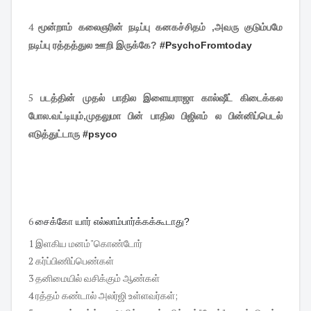
4
மூன்றாம் கலைஞரின் நடிப்பு கனகச்சிதம் ,அவரு குடும்பமே
நடிப்பு ரத்தத்துல ஊறி இருக்கே?
#
PsychoFromtoday
5
படத்தின் முதல் பாதில இளையராஜா கால்ஷீட் கிடைக்கல
போல.வட்டியும்,முதலுமா பின் பாதில பிஜிஎம் ல பின்னிப்பெடல்
எடுத்துட்டாரு
#
psyco
6
சைக்கோ யார் எல்லாம்பார்க்கக்கூடாது?
1 இளகிய மனம்"கொண்டோர்
2 கர்ப்பிணிப்பெண்கள்
3 தனிமையில் வசிக்கும் ஆண்கள்
4 ரத்தம் கண்டால் அலர்ஜி உள்ளவர்கள்;