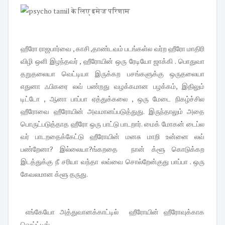
ஹீரோ ராஜபார்வை , காசி ,தாண்டவம் படங்கள்ல வர்ற ஹீரோ மாதிரி
விழி ஒளி இழந்தவர் , ஹீரோயின் ஒரு ரேடியோ ஜாக்கி . பொதுவா
தறுதலையா வெட்டியா இருக்கற பசங்களுக்கு ஒருதலையா
எதுனா ஃபிகரை லவ் பண்றது வழக்கமான பழக்கம், இதிலும்
டிட்டோ , ஆனா பாப்பா ஏத்துக்கலை , ஒரு மேடை நிகழ்ச்சில
ஹீரோவை ஹீரோயின் அவமானப்படுத்துது. இருந்தாலும் அதை
பொருட்படுத்தாத ஹீரோ ஒரு பாட்டு பாடறார். மைக் மோகன் டைப்ல
வர் பாடறதைக்கேட்டு ஹீரோயின் மனசு மாறி உன்னை லவ்
பண்றேனா? இல்லையா?ங்கறதை நான் க்ளூ கொடுக்கற
இடத்துக்கு நீ சரியா வந்தா லவ்வை சொல்றேன்குது பாப்பா . ஒரு
கேவலமான க்ளூ தருது.
எங்கேயோ அத்துவானக்காட்டில் ஹீரோயின் ஹீரோவுக்காக
வெய்ட்டிங்