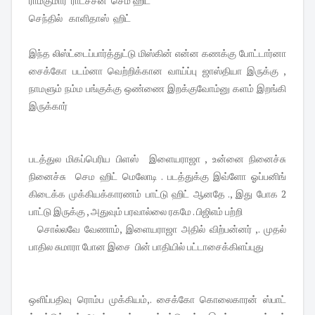
ராம்குமார் ராட்சசன் செம ஹிட்
செந்தில் காளிதாஸ் ஹிட்
இந்த லிஸ்ட்டைப்பார்த்துட்டு மிஸ்கின் என்ன கணக்கு போட்டார்னா
சைக்கோ படம்னா வெற்றிக்கான வாய்ப்பு ஜாஸ்தியா இருக்கு ,
நாமளும் நம்ம பங்குக்கு ஒண்ணை இறக்குவோம்னு களம் இறங்கி
இருக்கார்
படத்துல மிகப்பெரிய பிளஸ் இளையராஜா , உன்னை நினைச்சு
நினைச்சு செம ஹிட் மெலோடி . படத்துக்கு இவ்ளோ ஓப்பனிங்
கிடைக்க முக்கியக்காரணம் பாட்டு ஹிட் ஆனதே ., இது போக 2
பாட்டு இருக்கு , அதுவும் பரவால்லை ரகமே . பிஜிஎம் பற்றி
சொல்லவே வேணாம், இளையராஜா அதில் விற்பன்னர் ,. முதல்
பாதில சுமாரா போன இசை பின் பாதியில் பட்டாசைக்கிளப்புது
ஒளிப்பதிவு ரொம்ப முக்கியம்,. சைக்கோ கொலைகாரன் ஸ்பாட்