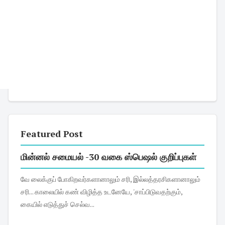
Featured Post
மின்னல் சமையல் -30 வகை ஸ்பெஷல் குறிப்புகள்
வே லைக்குப் போகிறவர்களானாலும் சரி, இல்லத்தரசிகளானாலும்
சரி... காலையில் கண் விழித்த உடனேயே, 'சாப்பிடுவதற்கும்,
கையில் எடுத்துச் செல்வ...