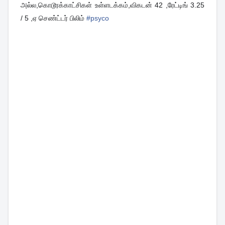
அல்ல,கொடூரக்காட்சிகள் உள்ளடக்கம்,விகடன் 42 ,ரேட்டிங் 3.25
/ 5 ,ஏ செண்ட்டர் பிலிம்
#
psyco