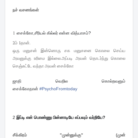
நச் வசனங்கள்
1
சைக்கோ,சீரியல் கில்லர் என்ன வித்யாசம்?
2ம் 1தான்.
ஒரு மனுசன் இன்னொரு சக மனுசனை கொலை செய்ய
அவனுக்கு உரிமை இல்லை.அப்படி அவன் தொடர்ந்து கொலை
செஞ்சுட்டே வந்தா அவன் சைக்கோ
ஜாதி வெறில கொல்றவனும்
சைக்கோதான்
#
PsychoFromtoday
2
இப்டி என் பொண்ணு பின்னாடியே எப்பவும் வர்றியே?
சீக்கிரம் "முன்னுக்கு" (முன்