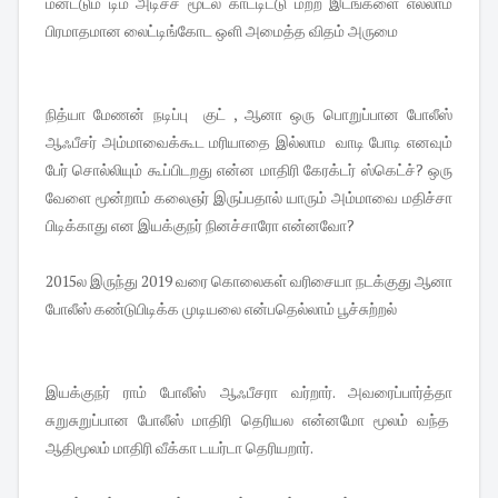
ம்னட்டும் டிம் அடிச்ச மூட்ல காட்டிட்டு மற்ற இடங்களை எல்லாம்
பிரமாதமான லைட்டிங்கோட ஒளி அமைத்த விதம் அருமை
நித்யா மேணன் நடிப்பு குட் , ஆனா ஒரு பொறுப்பான போலீஸ்
ஆஃபீசர் அம்மாவைக்கூட மரியாதை இல்லாம வாடி போடி எனவும்
பேர் சொல்லியும் கூப்பிடறது என்ன மாதிரி கேரக்டர் ஸ்கெட்ச்? ஒரு
வேளை மூன்றாம் கலைஞர் இருப்பதால் யாரும் அம்மாவை மதிச்சா
பிடிக்காது என இயக்குநர் நினச்சாரோ என்னவோ?
2015ல இருந்து 2019 வரை கொலைகள் வரிசையா நடக்குது ஆனா
போலீஸ் கண்டுபிடிக்க முடியலை என்பதெல்லாம் பூச்சுற்றல்
இயக்குநர் ராம் போலீஸ் ஆஃபீசரா வர்றார். அவரைப்பார்த்தா
சுறுசுறுப்பான போலீஸ் மாதிரி தெரியல என்னமோ மூலம் வந்த
ஆதிமூலம் மாதிரி வீக்கா டயர்டா தெரியறார்.