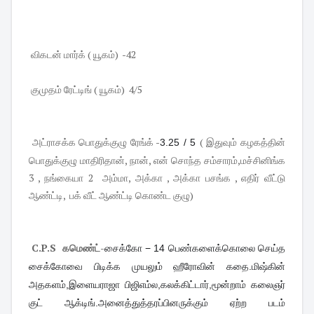
விகடன் மார்க் ( யூகம்) -42
குமுதம் ரேட்டிங் ( யூகம்) 4/5
அட்ராசக்க பொதுக்குழு ரேங்க் -
( இதுவும் கழகத்தின்
3.25 / 5
பொதுக்குழு மாதிரிதான், நான், என் சொந்த சம்சாரம்,மச்சினிங்க
3 , நங்கையா 2 அம்மா, அக்கா , அக்கா பசங்க , எதிர் வீட்டு
ஆண்ட்டி, பக் வீட் ஆண்ட்டி கொண்ட குழு)
C.P.S கமெண்ட்
-
சைக்கோ − 14 பெண்களைக்கொலை செய்த
சைக்கோவை பிடிக்க முயலும் ஹீரோவின் கதை.மிஷ்கின்
அதகளம்,இளையராஜா பிஜிஎம்ல,கலக்கிட்டார்,மூன்றாம் கலைஞர்
குட் ஆக்டிங்.அனைத்துத்தரப்பினருக்கும் ஏற்ற படம்