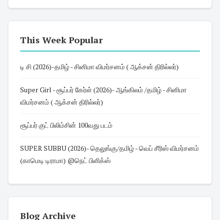
This Week Popular
டி சி (2026)-தமிழ் - சினிமா விமர்சனம் ( ஆக்சன் திரில்லர்)
Super Girl - சூப்பர் கேர்ள் (2026)- ஆங்கிலம் /தமிழ் - சினிமா
விமர்சனம் ( ஆக்சன் திரில்லர்)
சூப்பர் குட் பிலிம்சின் 100வது படம்
SUPER SUBBU (2026)- தெலுங்கு/தமிழ் - வெப் சீரிஸ் விமர்சனம்
(காமெடி டிராமா) @நெட் பிளிக்ஸ்
Blog Archive