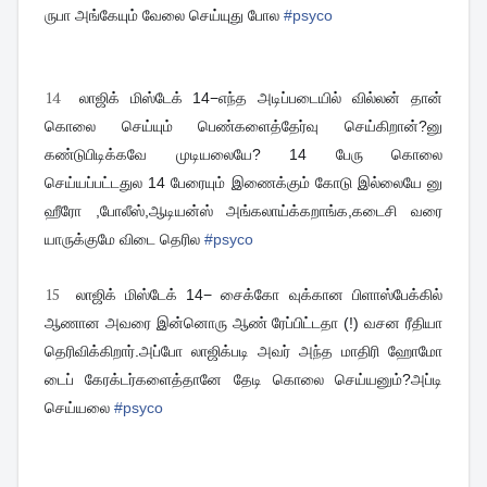
ருபா அங்கேயும் வேலை செய்யுது போல
#
psyco
14
லாஜிக் மிஸ்டேக் 14−எந்த அடிப்படையில் வில்லன் தான்
கொலை செய்யும் பெண்களைத்தேர்வு செய்கிறான்?னு
கண்டுபிடிக்கவே முடியலையே? 14 பேரு கொலை
செய்யப்பட்டதுல 14 பேரையும் இணைக்கும் கோடு இல்லையே னு
ஹீரோ ,போலீஸ்,ஆடியன்ஸ் அங்கலாய்க்கறாங்க,கடைசி வரை
யாருக்குமே விடை தெரில
#
psyco
15
லாஜிக் மிஸ்டேக் 14− சைக்கோ வுக்கான பிளாஸ்பேக்கில்
ஆணான அவரை இன்னொரு ஆண் ரேப்பிட்டதா (!) வசன ரீதியா
தெரிவிக்கிறார்.அப்போ லாஜிக்படி அவர் அந்த மாதிரி ஹோமோ
டைப் கேரக்டர்களைத்தானே தேடி கொலை செய்யனும்?அப்டி
செய்யலை
#
psyco