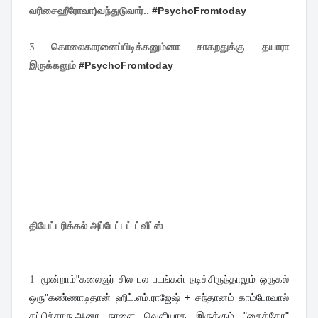
வரிசைஹீரோவா)வந்துடுவார்..
#
PsychoFromtoday
3
கொலைகாரனைப்பிடிக்கனும்னா சாகறதுக்கு தயாரா
இருக்கனும்
#
PsychoFromtoday
தியேட்டரிக்கல் அப்டேட்டட் ட்வீட்ஸ்
1
மூன்றாம்"கலைஞர் சில பல படங்கள் நடிச்சிருந்தாலும் ஒருகல்
ஒரு"கண்ணாடிதான் ஹிட்.எம்.ராஜேஷ் + சந்தானம் காம்போவால்
தப்பிச்சாரு.ஆனா நாளை வெளியாக இருக்கும் "சைக்கோ"