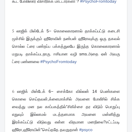
கூட போலிஸார் விசாரிக்க மாட்டார்களா ?
#
PsychoFromtoday
5
லாஜிக் மிஸ்டேக் 5− கொலைகாரனால் தாக்கப்பட்டு கடைசி
மூச்சில் இருக்கும் ஹீரோவின் நண்பன் ஹீரோவுக்கு ஒரு தகவல்
சொல்ல ட்ரை பண்றப்ப பக்கத்துலயே இருந்த கொலைகாரனால்
மறுபடி தாக்கப்படறாரு. ஈசியான வழி sms.அதை ஏன் அவரு
ட்ரை பண்ணலை
#
PsychoFromtoday
6
லாஜிக் மிஸ்டேக் 6− சைக்கோ வில்லன் 14 பெண்களை
கொலை செய்தவன்,க்ளைமாக்சில் அவனை போலீசில் சிக்க
வைத்து மன நல காப்பகத்தில்"சிகிச்சை தர விடும் பொறுப்பு
எதுவும் இல்லாமல் மடத்தனமாக அவனை மன்னித்து
இரக்கப்பட்டு விடுவது என்ன விதமான மனநிலை?சட்டப்படி
ஹீரோ,ஹீரோயின்"செய்ததே தவறுதான்
#
psyco