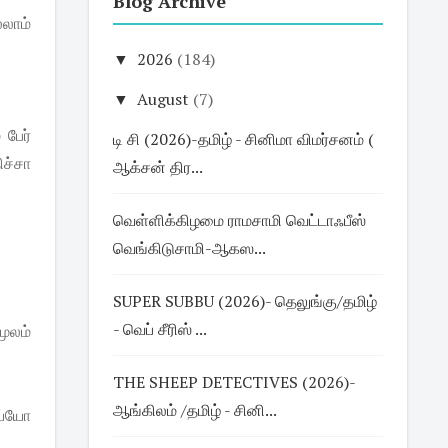
Blog Archive
லாம்
▼
2026
(184)
▼
August
(7)
பேர்
டி சி (2026)-தமிழ் - சினிமா விமர்சனம் (
ச்சா
ஆக்சன் திர...
வெள்ளிக்கிழமை ராமசாமி வெட்டாஃபீஸ்
வெங்கிடுசாமி-ஆகஸ...
SUPER SUBBU (2026)- தெலுங்கு/தமிழ்
- வெப் சீரிஸ் ...
மூலம்
THE SHEEP DETECTIVES (2026)-
ஆங்கிலம் /தமிழ் - சினி...
அய்யோ