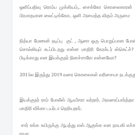
ஒளிப்பதிவு ரொம்ப முக்கியம்,. சைக்கோ கொலைகாரன் ஸ்ப
பிரமாதமான லைட்டிங்கோட ஒளி அமைத்த விதம் அருமை
நித்யா மேணன் நடிப்பு குட் , ஆனா ஒரு பொறுப்பான போ
சொல்லியும் கூப்பிடறது என்ன மாதிரி கேரக்டர் ஸ்கெட்
பிடிக்காது என இயக்குநர் நினச்சாரோ என்னவோ?
2015ல இருந்து 2019 வரை கொலைகள் வரிசையா நடக்குது ஆ
இயக்குநர் ராம் போலீஸ் ஆஃபீசரா வர்றார். அவரைப்பார்த்
மாதிரி வீக்கா டயர்டா தெரியறார்.
சார் உங்க உயிருக்கு ஆபத்து எஸ் ஆகுங்க என நாயகி எச்ச
ராமா