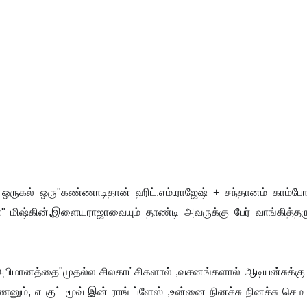
ம் ஒருகல் ஒரு"கண்ணாடிதான் ஹிட்.எம்.ராஜேஷ் + சந்தானம் காம்ப
 மிஷ்கின்,இளையராஜாவையும் தாண்டி அவருக்கு பேர் வாங்கித்தரு
மானத்தை"முதல்ல சிலகாட்சிகளால் ,வசனங்களால் ஆடியன்சுக்கு ப
்ணனும், எ குட் மூவ் இன் ராங் ப்ளேஸ் ,உன்னை நினச்சு நினச்சு செம