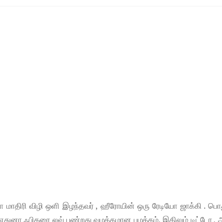
 மாதிரி விழி ஒளி இழந்தவர் , ஹீரோயின் ஒரு ரேடியோ ஜாக்கி . ப
துனா ஃபிகரை லவ் பண்றது வழக்கமான பழக்கம், இதிலும் டிட்டோ ,