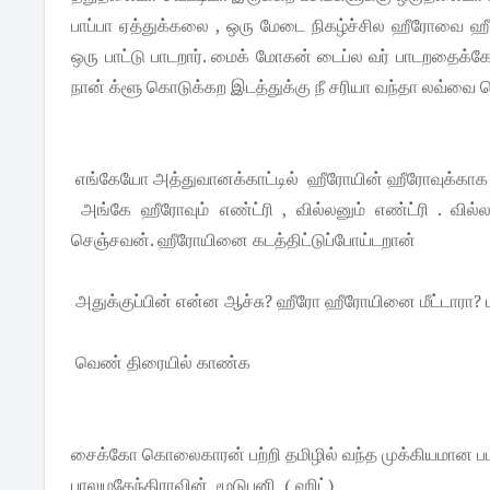
பாப்பா ஏத்துக்கலை , ஒரு மேடை நிகழ்ச்சில ஹீரோவை ஹ
ஒரு பாட்டு பாடறார். மைக் மோகன் டைப்ல வர் பாடறதை
நான் க்ளூ கொடுக்கற இடத்துக்கு நீ சரியா வந்தா லவ்வை 
எங்கேயோ அத்துவானக்காட்டில் ஹீரோயின் ஹீரோவுக்காக வ
அங்கே ஹீரோவும் எண்ட்ரி , வில்லனும் எண்ட்ரி .
செஞ்சவன். ஹீரோயினை கடத்திட்டுப்போய்டறான்
அதுக்குப்பின் என்ன ஆச்சு? ஹீரோ ஹீரோயினை மீட்டாரா? பு
வெண் திரையில் காண்க
சைக்கோ கொலைகாரன் பற்றி தமிழில் வந்த முக்கியமான ப
பாலுமகேந்திராவின் மூடுபனி ( ஹிட்)