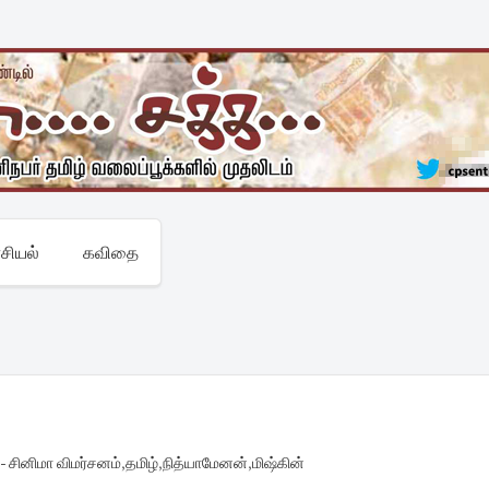
சியல்
கவிதை
 சினிமா விமர்சனம்
,
தமிழ்
,
நித்யாமேனன்
,
மிஷ்கின்