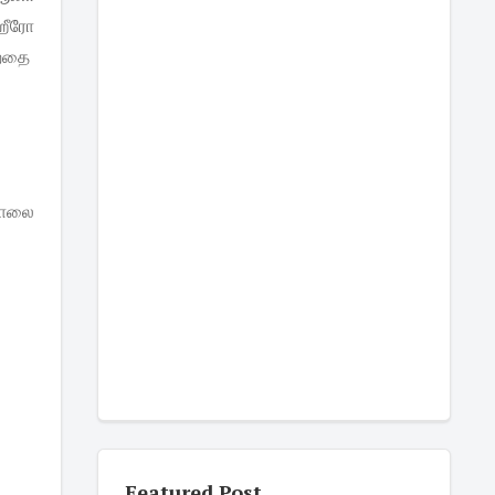
ஹீரோ
கறதை
கொலை
Featured Post