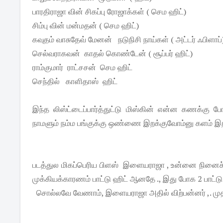
பாரதிராஜா வின் சிகப்பு ரோஜாக்கள் ( செம ஹிட்)
சிம்பு வின் மன்மதன் ( செம ஹிட்)
கவுதம் வாசுதேவ் மேனன் நடுநிசி நாய்கள் ( அட்டர் ஃபிளாப்
செல்வராகவன் காதல் கொண்டேன் ( சூப்பர் ஹிட்)
ராம்குமார் ராட்சசன் செம ஹிட்
செந்தில் காளிதாஸ் ஹிட்
இந்த லிஸ்ட்டைப்பார்த்துட்டு மிஸ்கின் என்ன கணக்கு ப
நாமளும் நம்ம பங்குக்கு ஒண்ணை இறக்குவோம்னு களம் இறங
படத்துல மிகப்பெரிய பிளஸ் இளையராஜா , உன்னை நினைச்ச
முக்கியக்காரணம் பாட்டு ஹிட் ஆனதே ., இது போக 2 பாட்டு இ
சொல்லவே வேணாம், இளையராஜா அதில் விற்பன்னர் ,. முதல்