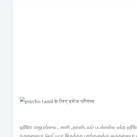
ஹீரோ ராஜபார்வை , காசி ,தாண்டவம் படங்கள்ல வர்ற ஹீரோ
தறுதலையா வெட்டியா இருக்கற பசங்களுக்கு ஒருதலையா எ