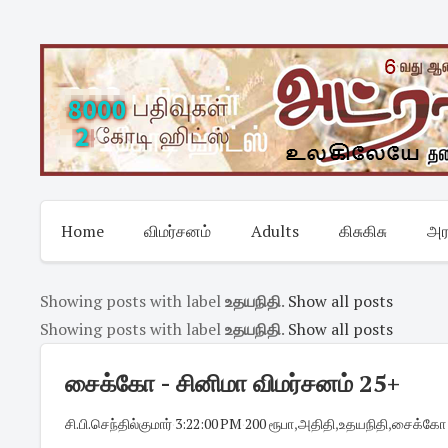
Skip
to
content
Home
விமர்சனம்
Adults
கிசுகிசு
அர
Showing posts with label
உதயநிதி
.
Show all posts
Showing posts with label
உதயநிதி
.
Show all posts
சைக்கோ - சினிமா விமர்சனம் 25+
சி.பி.செந்தில்குமார்
·
3:22:00 PM
·
200 ரூபா
,
அதிதி
,
உதயநிதி
,
சைக்கோ -