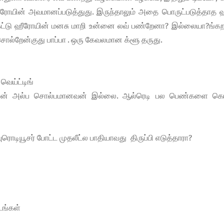
ீரோயின் அவமானப்படுத்துது. இருந்தாலும் அதை பொருட்படுத்தாத 
க்கேட்டு ஹீரோயின் மனசு மாறி உன்னை லவ் பண்றேனா? இல்லையா?ங்
சொல்றேன்குது பாப்பா . ஒரு கேவலமான க்ளூ தருது.
ெய்ட்டிங்
 வில்லன் அல்ப சொல்பமானவன் இல்லை. ஆல்ரெடி பல பெண்களை 
ரொடியூசர் போட்ட முதலீட்ல பாதியாவது திருப்பி எடுத்தாரா?
டங்கள்