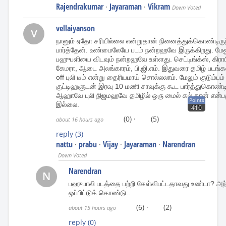
Rajendrakumar
Jayaraman
Vikram
·
·
Down Voted
vellaiyanson
V
நானும் ஏதோ சரியில்லை என்றுதான் நினைத்துக்கொண்டிருந்
பார்த்தேன். உண்மைலேயே படம் நன்றஹவே இருக்கிறது. மே
பஹுபளியை விடவும் நன்றஹவே உள்ளது. செட்டிங்க்ஸ், கிராப
கேமரா, ஆடை அலங்காரம், பி.ஜி.எம். இதுவரை தமிழ் படங்களி
off புலி டீம் என்று தைரியமாய் சொல்லலாம். மேலும் குடும்ப
குட்டிஹளுடன் இரவு 10 மணி சாவுக்கு கூட பார்த்துகொண்டி
ஆஹாவே புலி நிஜமஹவே தமிழில் ஒரு மைல் கல் தான் என்பத
Points
இல்லை.
410
(0)
·
(5)
about 16 hours ago
reply
(3)
nattu
prabu
Vijay
Jayaraman
Narendran
·
·
·
·
Down Voted
Narendran
N
பஹுபாலி படத்தை பற்றி கேள்விபட்டதாவது உண்டா? அந்
ஒப்பிட்டுக் கொண்டு..
(6)
·
(2)
about 15 hours ago
reply
(0)