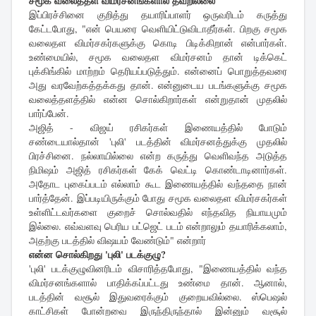
சமூக வலைத்தள விமர்சனங்களால் தவறில்லை
இப்பிரச்சினை குறித்து தயாரிப்பாளர் ஒருவரிடம் கருத்து
கேட்டபோது, "என் பெயரை வெளியிட்டுவிடாதீர்கள். பிறகு சமூக
வலைதள விமர்சகர்களுக்கு கொடி பிடிக்கிறான் என்பார்கள்.
உண்மையில், சமூக வலைதள விமர்சனம் தான் டிக்கெட்
புக்கிங்கில் மாற்றம் தெரியப்படுத்தும். என்னைப் பொறுத்தவரை
அது வரவேற்கத்தக்கது தான். என்னுடைய படங்களுக்கு சமூக
வலைத்தளத்தில் என்ன சொல்கிறார்கள் என்றுதான் முதலில்
பார்ப்பேன்.
அஜித் - விஜய் ரசிகர்கள் இணையத்தில் போடும்
சண்டையால்தான் 'புலி' படத்தின் விமர்சனத்துக்கு முதலில்
பிரச்சினை. நல்லாயில்லை என்ற கருத்து வெளிவந்த அடுத்த
நிமிஷம் அஜித் ரசிகர்கள் கேக் வெட்டி கொண்டாடினார்கள்.
அதோட புகைப்படம் எல்லாம் கூட இணையத்தில் வந்ததை நான்
பார்த்தேன். இப்படியிருக்கும் போது சமூக வலைதள விமர்சகர்கள்
உள்ளிட்டவர்களை குறைச் சொல்வதில் எந்தவித நியாயமும்
இல்லை. எவ்வளவு பெரிய பட்ஜெட் படம் என்றாலும் தயாரிக்கலாம்,
அதற்கு படத்தில் விஷயம் வேண்டும்" என்றார்
என்ன சொல்கிறது 'புலி' படக்குழு?
'புலி' படக்குழுவினரிடம் விசாரித்தபோது, "இணையத்தில் வந்த
விமர்சனங்களால் பாதிக்கப்பட்டது உண்மை தான். ஆனால்,
படத்தின் வசூல் இதுவரைக்கும் குறையவில்லை. ஸ்பெஷல்
காட்சிகள் போன்றவை இருந்திருந்தால் இன்னும் வசூல்