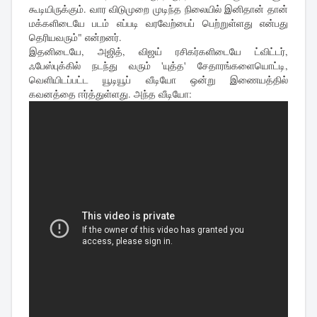
கூடியிருக்கும். வார விடுமுறை முடிந்த நிலையில் இனிதான் தான்
மக்களிடையே படம் எப்படி வரவேற்பைப் பெற்றுள்ளது என்பது
தெரியவரும்" என்றனர்.
இதனிடையே, அஜித், விஜய் ரசிகர்களிடையே ட்விட்டர்,
ஃபேஸ்புக்கில் நடந்து வரும் 'யுத்த' சேதாரங்களையொட்டி,
வெளியிடப்பட்ட யூடியூப் வீடியோ ஒன்று இணையத்தில்
கவனத்தை ஈர்த்துள்ளது. அந்த வீடியோ: