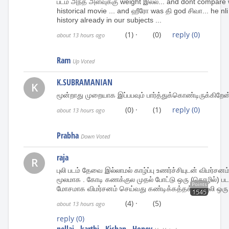
படம் அந்த அளவுக்கு weight இல்ல... and dont compare wi
historical movie ... and ஹீரோ was தி god சிவா... he nli 
history already in our subjects ...
(1)
·
(0)
reply
(0)
about 13 hours ago
Ram
Up Voted
K.SUBRAMANIAN
K
மூன்றாது முறையாக இப்பபவும் பார்த்துக்கொண்டிருக்கிறேன
(0)
·
(1)
reply
(0)
about 13 hours ago
Prabha
Down Voted
raja
R
புலி படம் தேவை இல்லாமல் காழ்ப்பு உணர்ச்சியுடன் விமர்
மூலமாக . கோடி கணக்குல முதல் போட்டு ஒரு (தொழில்) படம்
Points
மோசமாக விமர்சனம் செய்வது கண்டிக்கத்தக்கது.புலி ஒரு
1545
(4)
·
(5)
about 13 hours ago
reply
(0)
nellai
karthi
Kishan
Honey