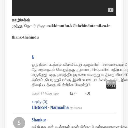
கா.இசக்கி
முத்து,
esakkimuthu.k@thehindutamil.co.in
தொடர்புக்கு:
thanx-thehindu
N
ஒரு திரை படத்தை விமர்சிப்பது ,ஒருவரின் ரசனையையும் அ
ஆர்வத்தையும் பொறுத்தது.தற்கால ரசிகர்களின் எதிர்பார்ப்பு 
வருகிறது. ஒரு நக்ஷத்திர நடிகரை வைத்து படத்தை விமர்ச
அம்சம் ,பொழுதுபோக்கு ,இனிமயான பாடல்கள், நடிப்பு,
Points
திரைப்படத்தை விமர்சிக்க வேண்டும்.
2265
(2)
·
(0)
about 11 hours ago
reply
(0)
LINGESH
Narmadha
·
Up Voted
Shankar
S
அப்போது ஏன் அஞ்சான் மாஸ் லிங்கா போன்றவைகளை கேவலம