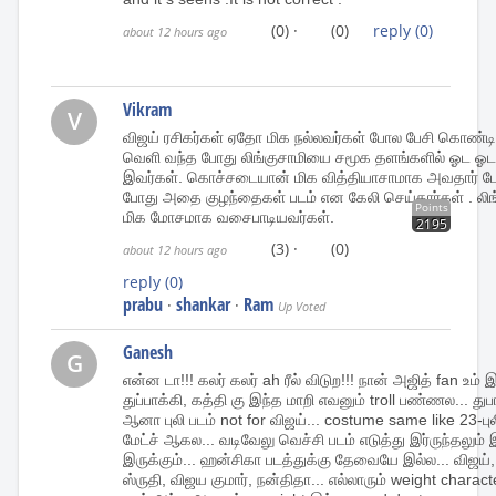
(0)
·
(0)
reply
(0)
about 12 hours ago
Vikram
V
விஜய் ரசிகர்கள் ஏதோ மிக நல்லவர்கள் போல பேசி கொண்டிர
வெளி வந்த போது லிங்குசாமியை சமூக தளங்களில் ஓட ஓட 
இவர்கள். கொச்சடையான் மிக வித்தியாசாமாக அவதார் போல
போது அதை குழந்தைகள் படம் என கேலி செய்தார்கள் . லி
Points
மிக மோசமாக வசைபாடியவர்கள்.
2195
(3)
·
(0)
about 12 hours ago
reply
(0)
prabu
shankar
Ram
·
·
Up Voted
Ganesh
G
என்ன டா!!! கலர் கலர் ah ரீல் விடுற!!! நான் அஜித் fan உம் இ
துப்பாக்கி, கத்தி கு இந்த மாறி எவனும் troll பண்ணல... துபா
ஆனா புலி படம் not for விஜய்... costume same like 23-புலி
மேட்ச் ஆகல... வடிவேலு வெச்சி படம் எடுத்து இர்ருந்தலும் 
இருக்கும்... ஹன்சிகா படத்துக்கு தேவையே இல்ல... விஜய், ச
ஸ்ருதி, விஜய குமார், நன்திதா... எல்லாரும் weight charac