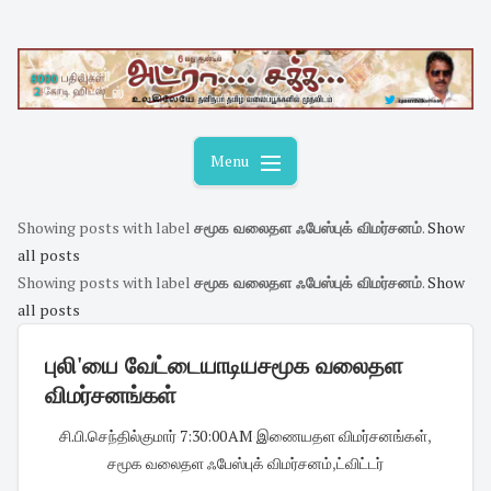
Skip
to
content
Menu
Showing posts with label
சமூக வலைதள ஃபேஸ்புக் விமர்சனம்
.
Show
all posts
Showing posts with label
சமூக வலைதள ஃபேஸ்புக் விமர்சனம்
.
Show
all posts
புலி'யை வேட்டையாடியசமூக வலைதள
விமர்சனங்கள்
சி.பி.செந்தில்குமார்
·
7:30:00 AM
·
இணையதள விமர்சனங்கள்
,
சமூக வலைதள ஃபேஸ்புக் விமர்சனம்
,
ட்விட்டர்