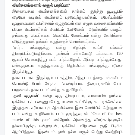
விமர்சனங்களால் வசூல் பாதிப்பா?
இணையதள விமர்சனங்களின் தாக்கம் குறித்து யூடியூபில்
வீடியோ வடிவில் விமர்சனம் பதிவேற்றுபவர்கள், ஃபேஸ்புக்கில்
முழுமையான விமர்சனம் எழுதுவோர் என சமூக வலைதளங்களில்
பிரபல விமர்சகர்கள் சிலரிடம் பேசினேன். அவர்களில் பலரும்,
தங்களது பெயர்களை வெளியிட வேண்டாம் என்று கோரிக்கை
விடுத்துதான் தங்கள் கருத்தைச் சொன்னார்கள்.
"சார்.. எங்களுக்கு என்று சிறப்புக் காட்சி எல்லாம்
திரையிடப்படுவதில்லை. நாங்கள் மக்களோடு மக்களாக 120
ரூபாய் செலவழித்து படம் பார்க்கிறோம். அப்படி பார்க்கும்போது,
எங்களுடைய கருத்துகளைத் தெரிவிக்க எங்களுக்கு உரிமை
இருக்கிறது.
நல்ல படமாக இருக்கும் பட்சத்தில், அந்தப் படத்தை மக்களிடம்
கொண்டு போய் சேர்க்க "கண்டிப்பாக திரையரங்கில் போய்
பாருங்கள். நல்ல படம்" என்று கூறுகிறோம்.
'தனி ஒருவன்'
என்ற ஒரு திரைப்படம், காலையில் நாங்கள்
டிக்கெட் புக் பண்ணும்போது மாலை காட்சிக்கு கூட டிக்கெட்கள்
இருந்தன. சரியாக புக் ஆகவில்லை. இடைவெளியில் அற்புதமான
படம் என்று கூறினோம். படம் முடிந்தவுடன் "One of the best
movie of this year" என்றோம். அனைத்து விமர்சகர்களுமே
நல்லாயிருக்கு என்றவுடன், டிக்கெட் விற்பனை சூடு பிடிக்க
ஆரம்பித்தன. இரண்டாம் நாள் நல்ல வசூல் பெற்று வெற்றியும்