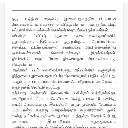
ஒரு படத்தின் வசூலில், இணையதளத்தில் பிரபலமான
விமர்சகர்கள் தாக்கத்தை ஏற்படுத்துகின்றனர் என்று கோலிவுட்
வட்டாரத்தில் அடிக்கடிச் சொல்லத் தொடங்கியிருக்கிறார்கள்.
ஃபேஸ்புக், ட்விட்டர் முதலான சமூக வலைதளங்களில்
குறும்பதிவுகள் இடுபவர்கள் ஒருபுறமிருக்க, தொடர்ச்சியாக
திரைப்பட விமர்சனங்களை வெளியிட்டு ஆயிரக்கணக்கான
ஃபாலோயர்களைக் கொண்டவர்களும் இருக்கிறார்கள்.
இவர்களில் பலரும் பிரபல இணையதள விமர்சகர்களாகத்
திகழ்கின்றனர்.
'அஞ்சான்' படம் வெளிவந்தபோது, அப்படத்தின் வசூலுக்கு,
இத்தகைய இணையதள விமர்சகர்களால்தான் பாதிப்பு ஏற்பட்டது.
பலரும் படம் பார்க்காமல் விமர்சனம் செய்கிறார்கள் என்றெல்லாம்
கருத்துகள் தெரிவிக்கப்பட்டது.
தற்போது, 'அஞ்சான்' நிலைமையே 'புலி'க்கும் வந்திருக்கிறது
என்கிறார்கள். அப்படம் வெளியான அன்று காலை 10 மணிக்கு
காட்சி ஆரம்பமானது. இடைவெளி வரும் முன்னரே 'மொக்கை
படம்' என்று கருத்து தெரிவித்ததாக கூறுகிறார்கள். முதல்
மூன்று நாட்கள் வசூல் என்பது விஜய் படத்துக்கு மிகவும் பெரியது
என்பதால், இம்மாதிரியான கருத்துக்களால்
பாதிக்கப்படுவதாகவும் ஆதங்கப்படுகிறார்கள் படக்குழுவினர்.