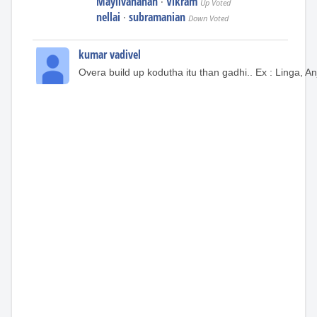
Mayilvahanan
Vikram
·
Up Voted
nellai
subramanian
·
Down Voted
kumar vadivel
Overa build up kodutha itu than gadhi.. Ex : Linga, Anj