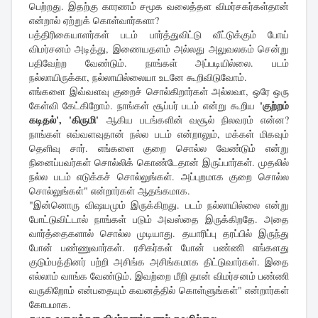
பெற்றது. இதற்கு காரணம் சமூக வலைத்தள விமர்சகர்கள்தான்
என்றால் ஏற்றுக் கொள்வார்களா?
பத்திரிகையாளர்கள் படம் பார்த்துவிட்டு வீட்டுக்கும் போய்
விமர்சனம் அடித்து, இணையதளம் அல்லது அலுவலகம் சென்று
பதிவேற்ற வேண்டும். நாங்கள் அப்படியில்லை. படம்
நல்லாயிருக்கா, நல்லாயில்லையா உடனே கூறிவிடுவோம்.
எங்களை இவ்வளவு குறைச் சொல்கிறார்கள் அல்லவா, ஒரே ஒரு
'குற்றம்
கேள்வி கேட்கிறோம். நாங்கள் சூப்பர் படம் என்று கூறிய
கடிதல்', 'கிருமி'
ஆகிய படங்களின் வசூல் நிலவரம் என்ன?
நாங்கள் எவ்வளவுதான் நல்ல படம் என்றாலும், மக்கள் மிகவும்
தெளிவு சார். எங்களை குறை சொல்ல வேண்டும் என்று
நினைப்பவர்கள் சொல்லிக் கொண்டேதான் இருப்பார்கள். முதலில்
நல்ல படம் எடுக்கச் சொல்லுங்கள். அப்புறமாக குறை சொல்ல
சொல்லுங்கள்" என்றார்கள் ஆதங்கமாக.
"இன்னொரு விஷயமும் இருக்கிறது. படம் நல்லாயில்லை என்று
போட்டுவிட்டால் நாங்கள் படும் அவஸ்தை இருக்கிறதே. அதை
வார்த்தைகளால் சொல்ல முடியாது. தயாரிப்பு தரப்பில் இருந்து
போன் பண்ணுவார்கள். ரசிகர்கள் போன் பண்ணி எங்களது
குடும்பத்தினர் பற்றி அசிங்க அசிங்கமாக திட்டுவார்கள். இதை
எல்லாம் வாங்க வேண்டும். இவற்றை மீறி தான் விமர்சனம் பண்ணி
வருகிறோம் என்பதையும் கவனத்தில் கொள்ளுங்கள்" என்றார்கள்
கோபமாக.