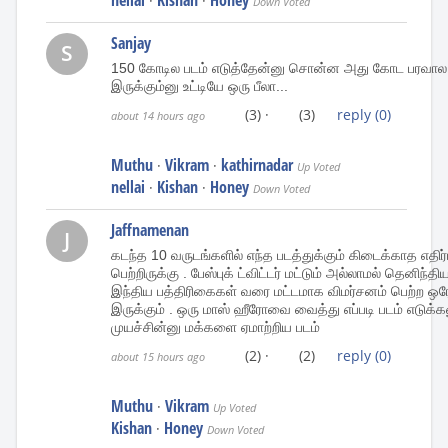
·
·
Down Voted
Sanjay
S
150 கோடில படம் எடுத்தேன்னு சொன்ன அது கோட பரவால..
இருக்கும்னு உட்டியே ஒரு பீலா...
(3)
·
(3)
reply
(0)
about 14 hours ago
Muthu
Vikram
kathirnadar
·
·
Up Voted
nellai
Kishan
Honey
·
·
Down Voted
Jaffnamenan
J
கடந்த 10 வருடங்களில் எந்த படத்துக்கும் கிடைக்காத எதிர
பெற்றிருக்கு . பேஸ்புக் ட்விட்டர் மட்டும் அல்லாமல் தெனி
இந்திய பத்திரிகைகள் வரை மட்டமாக விமர்சனம் பெற்ற ஒர
இருக்கும் . ஒரு மாஸ் ஹீரோவை வைத்து எப்படி படம் எடுக்
முயச்சின்னு மக்களை ஏமாற்றிய படம்
(2)
·
(2)
reply
(0)
about 15 hours ago
Muthu
Vikram
·
Up Voted
Kishan
Honey
·
Down Voted