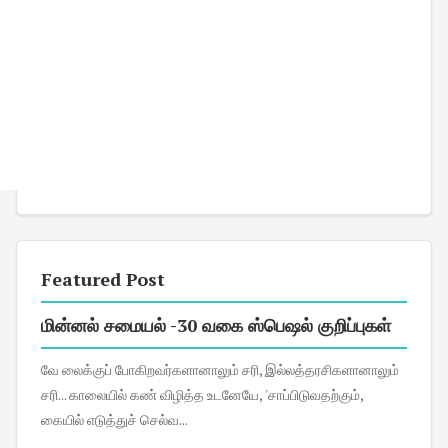
Featured Post
மின்னல் சமையல் -30 வகை ஸ்பெஷல் குறிப்புகள்
வே லைக்குப் போகிறவர்களானாலும் சரி, இல்லத்தரசிகளானாலும்
சரி... காலையில் கண் விழித்த உடனேயே, 'சாப்பிடுவதற்கும்,
கையில் எடுத்துச் செல்வ...