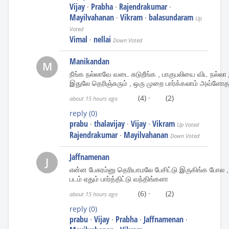
Vijay
Prabha
Rajendrakumar
·
·
·
Mayilvahanan
Vikram
balasundaram
·
·
Up
Voted
Vimal
nellai
·
Down Voted
Manikandan
M
நீங்க நல்லாவே வடை சுடுறீங்க , பாகுபலியை விட நல்ல
இதுலே தெரிஞ்சுரும் , ஒரு முறை பார்க்கலாம் அவ்ளோ
(4)
·
(2)
about 15 hours ago
reply
(0)
prabu
thalavijay
Vijay
Vikram
·
·
·
Up Voted
Rajendrakumar
Mayilvahanan
·
Down Voted
Jaffnamenan
J
என்ன பேசுரம்னு தெரியாமலே பேசிட்டு இருகிங்க போல ,
படம் ஏதும் பார்த்திட்டு வந்திங்களா
(6)
·
(2)
about 15 hours ago
reply
(0)
prabu
Vijay
Prabha
Jaffnamenan
·
·
·
·