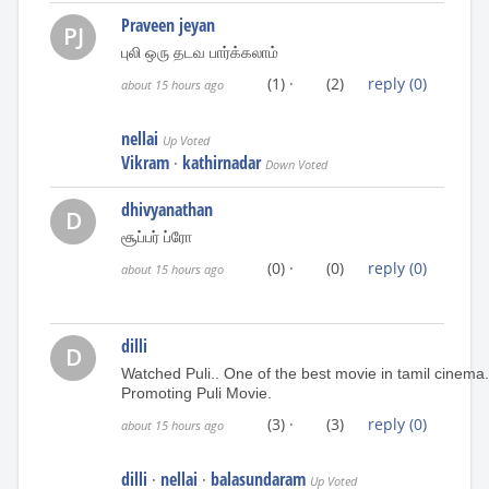
Praveen jeyan
PJ
புலி ஒரு தடவ பார்க்கலாம்
(1)
·
(2)
reply
(0)
about 15 hours ago
nellai
Up Voted
Vikram
kathirnadar
·
Down Voted
dhivyanathan
D
சூப்பர் ப்ரோ
(0)
·
(0)
reply
(0)
about 15 hours ago
dilli
D
Watched Puli.. One of the best movie in tamil cinema
Promoting Puli Movie.
(3)
·
(3)
reply
(0)
about 15 hours ago
dilli
nellai
balasundaram
·
·
Up Voted