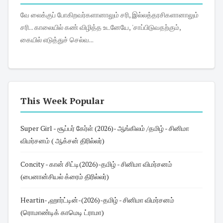
வே லைக்குப் போகிறவர்களானாலும் சரி, இல்லத்தரசிகளானாலும்
சரி... காலையில் கண் விழித்த உடனேயே, 'சாப்பிடுவதற்கும்,
கையில் எடுத்துச் செல்வ...
This Week Popular
Super Girl - சூப்பர் கேர்ள் (2026)- ஆங்கிலம் /தமிழ் - சினிமா
விமர்சனம் ( ஆக்சன் திரில்லர்)
Concity - கான் சிட்டி(2026)-தமிழ் - சினிமா விமர்சனம்
(பைனான்சியல் க்ரைம் திரில்லர்)
Heartin- ,ஹார்ட்டின்-(2026)-தமிழ் - சினிமா விமர்சனம்
(ரொமாண்டிக் காமெடி ட்ராமா)