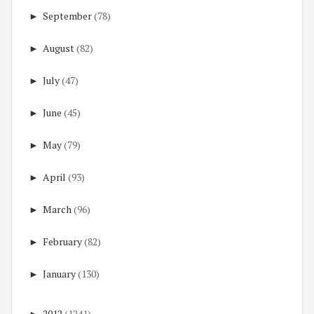
►
September
(78)
►
August
(82)
►
July
(47)
►
June
(45)
►
May
(79)
►
April
(93)
►
March
(96)
►
February
(82)
►
January
(130)
►
2012
(1241)