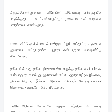
அந்தப்பொண்ணுதான் ஹீரோயின் .ஹீரோவுக்கு பார்த்ததுமே
பத்திக்குது . காதல் தீ . எல்லாருக்கும் முன்னால தன் காதலை
பகிரங்கமா சொல்லறாரு.
ஊரை விட்டு ஓடிப்போன பொண்ணு திரும்ப வந்துடுது. அதனால
ஹீரோவை விட்டுடறாங்க . ஹீரோ கன்யாகுமரி போறேண்ட்டு
கிளம்பிடறார்.
ஹீரோயின் க்கு ஹீரோ நினைவாவே இருக்கு. ஹீரோவைப்பார்க்க
கன்யாகுமரி கிளம்புது, ஹீரோயின் கிட்டே ஹீரோ அட்ரஸ் இல்லை ,
ஃபோன் நெம்பர் இல்லை . அவங்க 2 பேரும் சேர்ந்தாங்களா?
இல்லையா? என்பதே மிச்ச மீதிக்கதை
ஹீரோ ஆரோன் கேரக்டரில் புதுமுகம் சந்திரன். அட்டகத்தி