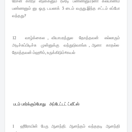
ரேசன் கார்டு எடுக்கனும் (ரெடி பண்ணனும்)னா கல்யாணம்
பண்ணனும் னு ஒரு டயலாக் 3 டைம் வருது.இந்த சட்டம் எப்போ
வந்தது?
12 வாழ்க்கைல , வியாபரத்துல தோத்தவன் எல்லாரும்
அடிச்சுப்பிடிச்சு முன்னுக்கு வந்துடுவாங்க , ஆனா காதல்ல
தோத்தவன் ம்ஹூம், உருக்கிடும்#கயல்
படம் பார்க்கும்போது அப்டேட்டட் ட்வீட்ஸ்
1 ஹீரோயின் பேரு ஆனந்தி. ஆனந்தம் வந்ததடி ஆனந்தி