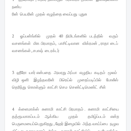
நண்ப
ரின் பெயரின் முதல் எழுத்தை வைப்பது புதுசு
2 ஓப்பன்ங்கில் முதல் 40 நிமிடங்களில் படத்தில் வரும்
வசனங்கள் மிக பிரமாதம், பாசிட்டிவான விக்ரமன் , ராதா டைப்
வசனங்கள் , சபாஷ் டைரக்டர்
3 ஹீரோ யார் என்பதை அவரது அப்பா எழுதிய கடிதம் மூலம்
விழி ஒளி இழந்தவரின் பிரெய்ல் முறைப்படிப்பில் போலீஸ்
தெரிந்து கொள்ளும் காட்சி செம செண்ட்டிமெண்ட் சீன்
4 க்ளைமாக்ஸ் சுனாமி காட்சி பிரமாதம் . சுனாமி காட்சியை
தத்ரூபமாகப்படம் ஆக்கிய முதல் தமிழ்ப்படம் என்ற
பெருமையைப்பெறுகிறது , ஹேர் இழையில் அந்த வாய்ப்பை நழுவ
விட்டது தசாவதாரம். அந்த சுனாமி காட்சியில் உபயோகித்த