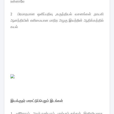
உன்னாலே
2 பிரமாதமான ஒளிப்பதிவு ,கருத்தியல் வசனங்கள் ,நாயகி
ஆனந்தியின் எளிமையான மாநிற அழகு இவற்றின் ஆதிக்கத்தில்
கயல்
இயக்குநர் பாராட்டுப்பெறும் இடங்கள்
1 ஹீரோவும் , அவர் நண்பரும் பரஸ்பரம் தங்கள் இனிஷியலாக