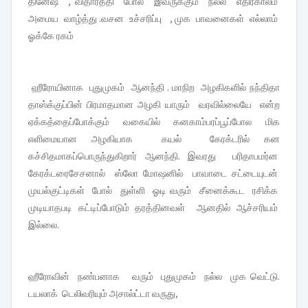
தினேஷ் , விதார்த்தி போல் இவருக்கும் நல்ல எதிர்காலம்
அமைய வாழ்த்து .வசன உச்சரிப்பு , முக பாவனைகள் எல்லாம்
ஓக்கே ரகம்
ஹீரோயினாக புதுமுகம் ஆனந்தி . மாநிற அழகிகளில் நந்திதா
தாஸ்க்குப்பின் பிரமாதமான அழகி யாரும் வரவில்லையே என்ற
ஏக்கத்தைப்போக்கும் வகையில் கனகாம்பரப்பூப்போல மிக
எளிமையான அழகியாக கயல் கேரக்டரில் கன
கச்சிதமாகப்பொருந்துகிறார் ஆனந்தி. இவரது பரிதாபமர்ன
கேரக்டரைசேசனால் ஸ்லோ மோஷனில் பாவாடை சட்டையுடன்
முயல்குட்டிகள் போல் துள்ளி ஓடி வரும் சீனைக்கூட ரசிக்க
முடியாதபடி கட்டிப்போடும் தரத்தினவள் ஆனதில் ஆச்சரியம்
இல்லை.
ஹீரோவின் நண்பனாக வரும் புதுமுகம் நல்ல முக வெட்டு.
டயலாக் டெலிவரியும் அசால்ட்டா வருது,