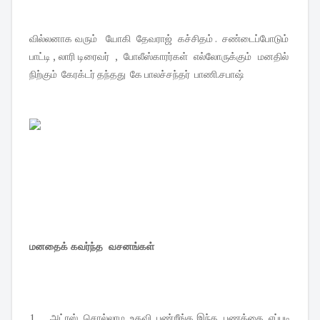
வில்லனாக வரும் யோகி தேவராஜ் கச்சிதம் . சண்டைப்போடும்
பாட்டி , லாரி டிரைவர் , போலீஸ்காரர்கள் எல்லோருக்கும் மனதில்
நிற்கும் கேரக்டர் தந்தது கே பாலச்சந்தர் பாணி.சபாஷ்
மனதைக் கவர்ந்த வசனங்கள்
1 அட்ரஸ் சொல்லாம உதவி பண்றீங்க,இந்த பணத்தை எப்படி