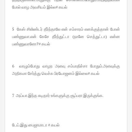
போல் வாழ அவசியம் இல்ல# கயல்
5 கேஸ் சிலிண்டர் தீர்ந்தாலே என் சம்சாரம் எனக்குத்தான் போன்
பண்ணுவா.என் கேசே தீர்ந்துட்டா (நானே செத்துட்டா) என்ன
பண்ணுவாளோ?# கயல்
6 வாழும்போது வாழற அளவு சம்பாதிச்சா போதும்.அளவுக்கு
அதிகமா சேர்த்து வெச்சு பிரயோஜனம் இல்லை# கயல்
7 அய்யா.இந்த சுடிதார் உங்களுக்கு சூப்பரா இருக்குங்க.
டேய்.இது பைஜாமாடா # கயல்