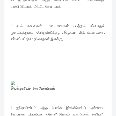
டால்பி அட்மாஸ் அடடே செம மாஸ்
5 பாடல் காட்சிகள் பிரபு சாலமன் படத்தில் எப்போதும்
முக்கியத்துவம் பெற்றுவிடுகிறது . இதுவும் விதி விலக்கல்ல .
எல்லாப்பாட்டுமே நல்லாதான் இருக்கு,
இயக்குநரிடம் சில கேள்விகள்
1 ஹீரோயினிடம் அந்த போலீஸ் இன்ஸ்பெக்டர் அவ்வளவு
கோபமாக மிரட்டுவது ஏனோ? அவரும் ஒரு பெண் தானே?