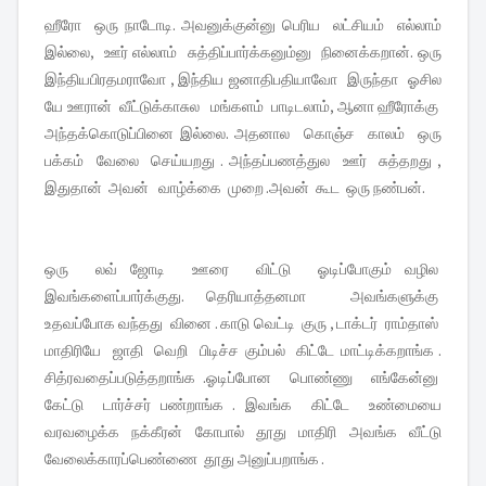
ஹீரோ ஒரு நாடோடி. அவனுக்குன்னு பெரிய லட்சியம் எல்லாம்
இல்லை, ஊர் எல்லாம் சுத்திப்பார்க்கனும்னு நினைக்கறான். ஒரு
இந்தியபிரதமராவோ , இந்திய ஜனாதிபதியாவோ இருந்தா ஓசில
யே ஊரான் வீட்டுக்காசுல மங்களம் பாடிடலாம், ஆனா ஹீரோக்கு
அந்தக்கொடுப்பினை இல்லை. அதனால கொஞ்ச காலம் ஒரு
பக்கம் வேலை செய்யறது . அந்தப்பணத்துல ஊர் சுத்தறது ,
இதுதான் அவன் வாழ்க்கை முறை .அவன் கூட ஒரு நண்பன்.
ஒரு லவ் ஜோடி ஊரை விட்டு ஓடிப்போகும் வழில
இவங்களைப்பார்க்குது. தெரியாத்தனமா அவங்களுக்கு
உதவப்போக வந்தது வினை . காடு வெட்டி குரு , டாக்டர் ராம்தாஸ்
மாதிரியே ஜாதி வெறி பிடிச்ச கும்பல் கிட்டே மாட்டிக்கறாங்க .
சித்ரவதைப்படுத்தறாங்க .ஓடிப்போன பொண்ணு எங்கேன்னு
கேட்டு டார்ச்சர் பண்றாங்க . இவங்க கிட்டே உண்மையை
வரவழைக்க நக்கீரன் கோபால் தூது மாதிரி அவங்க வீட்டு
வேலைக்காரப்பெண்ணை தூது அனுப்பறாங்க .