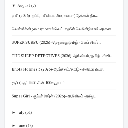
▼
August
(7)
டி சி (2026)-தமிழ் - சினிமா விமர்சனம் ( ஆக்சன் திர...
வெள்ளிக்கிழமை ராமசாமி வெட்டாஃபீஸ் வெங்கிடுசாமி-ஆகஸ...
SUPER SUBBU (2026)- தெலுங்கு/தமிழ் - வெப் சீரிஸ் ...
THE SHEEP DETECTIVES (2026)-ஆங்கிலம் /தமிழ் - சினி...
Enola Holmes 3 (2026)-ஆங்கிலம்/தமிழ் - சினிமா விமர...
சூப்பர் குட் பிலிம்சின் 100வது படம்
Super Girl - சூப்பர் கேர்ள் (2026)- ஆங்கிலம் /தமிழ...
►
July
(31)
►
June
(18)