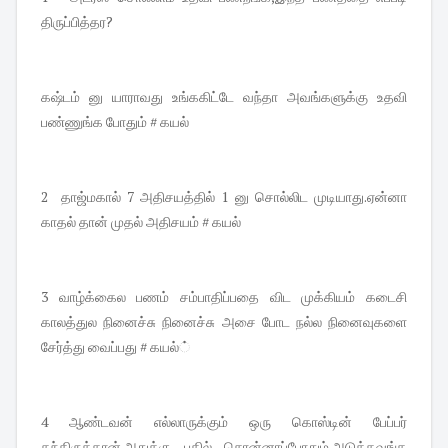
திருப்பித்தர?
கஷ்டம் னு யாராவது உங்ககிட்டே வந்தா அவங்களுக்கு உதவி
பண்ணுங்க போதும் # கயல்
2 தாஜ்மகால் 7 அதிசயத்தில் 1 னு சொல்லிட முடியாது.ஏன்னா
காதல் தான் முதல் அதிசயம் # கயல்
3 வாழ்க்கைல பணம் சம்பாதிப்பதை விட முக்கியம் கடைசி
காலத்துல நினைச்சு நினைச்சு அசை போட நல்ல நினைவுகளை
சேர்த்து வைப்பது # கயல்்
4 ஆண்டவன் எல்லாருக்கும் ஒரு கொஸ்டின் பேப்பர்
தந்திருக்கான்.அதுக்கு பதில் சொன்னாப்போதும்.அடுத்தவங்க