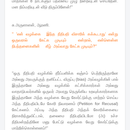
மாதங்கள் 8 நாட்களும் பதவியை முழு நிறைவுடன் செய்தேன்.
மன நிம்மதியுடன் வீடு திரும்பினேன்!''
சு.அருளாளன், ஆரணி.
'' 'என் வழக்கை இந்த நீதிபதி விசாரிக் கக்கூடாது’ என்று
ஒருவரால் கேட்க முடியும் என்றால், என்னென்ன
நிபந்தனைகளின் கீழ் அவ்வாறு கேட்க முடியும்?''
''ஒரு நீதிபதி வழக்கில் தீர்ப்பளிக்க லஞ்சம் பெற்றிருந்தாலோ
அல்லது அவருக்குத் தனிப்பட்ட விருப்பு (bias) அவ்வழக்கின் பால்
இருந்தாலோ அல்லது வழக்கில் கட்சிக்காரர்கள் அல்லது
வாதாடுபவர்களில் ஒருவர் அவரது நெருங்கிய உறவுக்காரர்களாக
இருந்தாலோ அந்த வழக்கை வேறு கோர்ட்டுக்கு மாற்றம் செய்ய
அந்த நீதிபதியிடமே கோரி நிவாரணம் (Petition for Recusal)
கேட்கலாம். அப்படி அந்த நீதிபதி அந்தக் கோரிக்கையை
நிராகரித்துவிட்டால், தலைமை நீதிபதியிடமோ (அ) உச்ச
நீதிமன்றத்திலோ மனு போட்டு வழக்கை வேறு கோர்ட்டுக்கு
மாற்றிக்கொள்ளலாம்!''