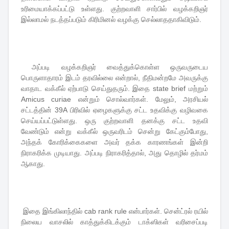
உரிமையாக்கப்பட்டு உள்ளது. குற்றவாளி சார்பில் வழக்கறிஞர்
இல்லாமல் நடத்தப்படும் கிரிமினல் வழக்கு செல்லாததாகிவிடும்.
அப்படி வழக்கறிஞர் வைத்துக்கொள்ள ஒருவருடைய
பொருளாதாரம் இடம் தரவில்லை என்றால், நீதிமன்றமே அவருக்கு
வாதாட வக்கீல் ஏற்பாடு செய்துதரும். இதை state brief மற்றும்
Amicus curiae என்றும் சொல்வார்கள். மேலும், அரசியல்
சட்டத்தின் 39A பிரிவில் ஏழைகளுக்கு சட்ட உதவிக்கு வழிவகை
செய்யப்பட்டுள்ளது. ஒரு குற்றவாளி தனக்கு சட்ட உதவி
வேண்டும் என்று வக்கீல் ஒருவரிடம் சென்று கேட்கும்போது,
அந்தக் கோரிக்கைகளை அவர் தக்க காரணங்கள் இன்றி
நிராகரிக்க முடியாது. அப்படி நிராகரித்தால், அது தொழில் தர்மம்
ஆகாது.
இதை இங்கிலாந்தில் cab rank rule என்பார்கள். சென்ட்ரல் ரயில்
நிலைய வாசலில் காத்துக்கிடக்கும் டாக்ஸிகள் வரிசைப்படி