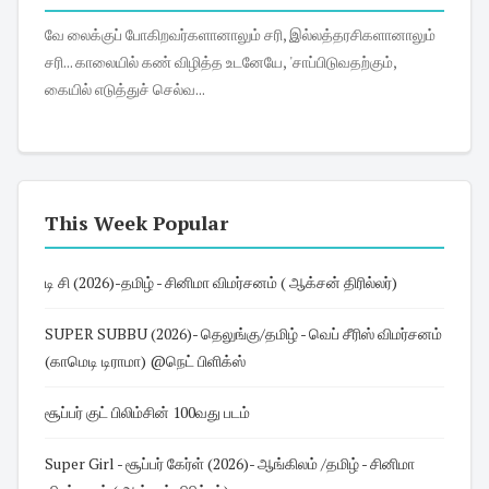
வே லைக்குப் போகிறவர்களானாலும் சரி, இல்லத்தரசிகளானாலும்
சரி... காலையில் கண் விழித்த உடனேயே, 'சாப்பிடுவதற்கும்,
கையில் எடுத்துச் செல்வ...
This Week Popular
டி சி (2026)-தமிழ் - சினிமா விமர்சனம் ( ஆக்சன் திரில்லர்)
SUPER SUBBU (2026)- தெலுங்கு/தமிழ் - வெப் சீரிஸ் விமர்சனம்
(காமெடி டிராமா) @நெட் பிளிக்ஸ்
சூப்பர் குட் பிலிம்சின் 100வது படம்
Super Girl - சூப்பர் கேர்ள் (2026)- ஆங்கிலம் /தமிழ் - சினிமா