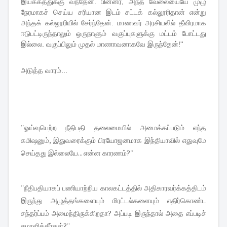
இயக்கத்துக்கு வந்தேன். பின்னர், அந்த வேலையையே முழு
நேரமாகச் செய்ய சரியான இடம் சட்டக் கல்லூரிதான் என்று
அந்தக் கல்லூரியில் சேர்ந்தேன். மாணவர் அரசியலில் தீவிரமாக
ஈடுபட்டிருந்தாலும் ஒருநாளும் வகுப்புகளுக்கு மட்டம் போட்டது
இல்லை. வகுப்பிலும் முதல் மாணாவனாகவே இருந்தேன்!''
அடுத்த வாரம்...
''ஓய்வுபெற்ற நீதிபதி தலைமையில் அமைக்கப்படும் எந்த
கமிஷனும், இதுவரைக்கும் பிரயோஜனமாக இந்தியாவில் எதுவுமே
செய்தது இல்லையே... என்ன காரணம்?''
''நீதிபதியாகப் பணியாற்றிய காலகட்டத்தில் அதிகாரவர்க்கத்திடம்
இருந்து அழுத்தங்களையும் மிரட்டல்களையும் எதிர்கொண்ட
சந்தர்ப்பம் அமைந்திருக்கிறதா? அப்படி இருந்தால் அதை எப்படிச்
சமாளித்தீர்கள்?''