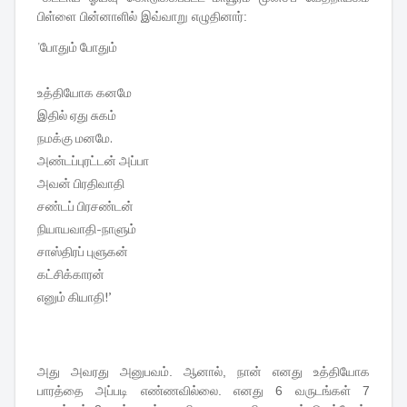
பிள்ளை பின்னாளில் இவ்வாறு எழுதினார்:
'போதும் போதும்
உத்தியோக கனமே
இதில் ஏது சுகம்
நமக்கு மனமே.
அண்டப்புரட்டன் அப்பா
அவன் பிரதிவாதி
சண்டப் பிரசண்டன்
நியாயவாதி-நாளும்
சாஸ்திரப் புளுகன்
கட்சிக்காரன்
எனும் கியாதி!’
அது அவரது அனுபவம். ஆனால், நான் எனது உத்தியோக
பாரத்தை அப்படி எண்ணவில்லை. எனது 6 வருடங்கள் 7