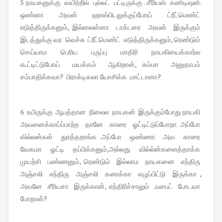
5 நாயகனுக்கு வயிற்றில் புல்லட் பட்டிருக்கு . சீரியஸ் கண்டிஷன்.
ஒண்னா அவன் ஹாஸ்பிடலுக்குப்போய் ட்ரீட்மெண்ட்
எடுத்திருக்கனும், இல்லைன்னா டாக்டரை அவன் இருக்கும்
இடத்துக்கு வர வெச்சு ட்ரீட்மெண்ட் எடுத்திருக்கனும், ரெண்டும்
செய்யாம பெரிய பருப்பு மாதிரி நாயகியைக்கார்ல
கூட்டிட்டுபோய் மயக்கம் ஆகிறான், சும்மா அனுதாபம்
சம்பாதிக்கவா? பிராக்டிகலா யோசிக்க மாட்டானா?
6 உயிருக்கு ஆபத்தான நிலைல நாயகன் இருக்கும்போது நாயகி
அவனைக்காப்ப்பாற்ற தானே காரை ஓட்டிட்டுப்போறா. அப்போ
வில்லன்கள் துரத்தறாங்க .அப்போ ஒண்ணா அவ காரை
வேகமா ஓட்டி தப்பிக்கனும்,அல்லது வில்ல்ன்களைத்தாக்க
முயற்சி பண்ணனும், ரெண்டும் இல்லாம நாயகனை எந்திரு
அஞ்சலி எந்திரு அஞ்சலி கணக்கா எழுப்பிட்டு இருக்கா ,
அவனே சீரியசா இருக்கான், எந்திரிச்சாலும் ஃபைட் போடவா
போறான்?