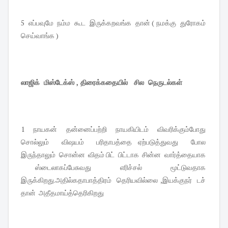
5 எப்பவுமே நம்ம கூட இருக்கறவங்க தான் ( நமக்கு துரோகம்
செய்வாங்க )
லாஜிக் மிஸ்டேக்ஸ் , திரைக்கதையில் சில நெருடல்கள்
1 நாயகன் தன்னைப்பற்றி நாயகியிடம் விவரிக்கும்போது
சொல்லும் விஷயம் பரிதாபத்தை ஏற்படுத்துவது போல
இருந்தாலும் சொன்ன விதம் பிட் பிட்டாக சின்ன வார்த்தையாக
ஸ்டைலாகப்பேசுவது எரிச்சல் மூட்டுவதாக
இருக்கிறது.அதில்கதாபாத்திரம் தெரியவில்லை ,இயக்குநர் டச்
தான் அதீதமாய்த்தெரிகிறது