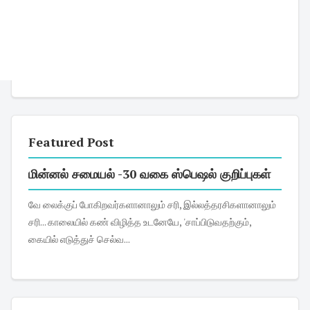
Featured Post
மின்னல் சமையல் -30 வகை ஸ்பெஷல் குறிப்புகள்
வே லைக்குப் போகிறவர்களானாலும் சரி, இல்லத்தரசிகளானாலும்
சரி... காலையில் கண் விழித்த உடனேயே, 'சாப்பிடுவதற்கும்,
கையில் எடுத்துச் செல்வ...