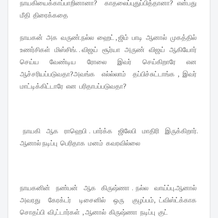
நாயகியைக்காப்பாறினானா? காதலைப்புதுப்பித்தானா? என்பது
மீதி திரைக்கதை
நாயகன் அக வருண்.நல்ல ஹைட் , ஜிம் பாடி ஆனால் முகத்தில்
உணர்சிகள் மிஸ்சிங். . விஜய் சூர்யா அருண் விஜய் ஆகியோர்
செய்ய வேண்டிய ரோலை இவர் செய்கிறாரே என
ஆச்சரியப்படுவதா?அவங்க எல்ல்லாம் தப்பிச்சுட்டாங்க , இவர்
மாட்டிக்கிட்டாரே என பரிதாபப்படுவதா?
நாயகி ஆக ராஹெபி . பார்க்க ஜிலேபி மாதிரி இருக்கிறார்.
ஆனால் நடிப்பு பெரிதாக மனம் கவரவில்லை
நாயகனின் நண்பன் ஆக கிருஷ்ணா . நல்ல வாய்ப்பு.ஆனால்
அவரது கேரக்டர் டிசைனில் ஒரு குழப்பம், ட்விஸ்ட்க்காக
சொதப்பி வி,ட்டார்கள் , ஆனால் கிருஷ்ணா நடிப்பு குட்