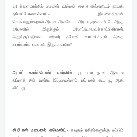
14 க்ளைமாக்சில் மெயின் வில்லன் சைடு வில்லனிடம் நாயகி
ஃபோட்டோவைக்காட்டி இவளைத்தான்
கொல்லனும்கறான்.அவன் அவனோட அடியாளுங்க கிட்டே அந்த
ஃபோனில் இருக்கும் ஃபோட்டோவைக்காட்டுகிறான்,
அதுக்குப்பதிலாக எல்லார் ஃபோன் வாட்சப்க்கும் அதை
ஃபார்வார்ட் பண்ணி இருக்கலாமே?
அடல்ட் கண்ட்டெண்ட் வார்னிங்
- யூ படம் தான் , ஆனால்
லிப்லாக் சீன் உண்டு . இப்பவெல்லாம் லிப் லாக் கூட யூ ஆகி
விட்டது
சி பி எஸ் ஃபைனல் கமெண்ட்
- கவுதம் ரசிகர்களுக்கு மட்டும்