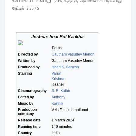
உவப்பான படம் . பொது ரசிகர்களுக்கு அவ்வளவாகப்பிடிக்காது .
ரேட்டிங் 2.25 / 5
Joshua: Imai Pol Kaakha
Poster
Directed by
Gautham Vasudev Menon
Written by
Gautham Vasudev Menon
Produced by
Ishari K. Ganesh
Starring
Varun
Krishna
Raahei
Cinematography
S. R. Kathir
Edited by
Anthony
Music by
Karthik
Production
Vels Film International
company
Release date
1 March 2024
Running time
140 minutes
Country
India