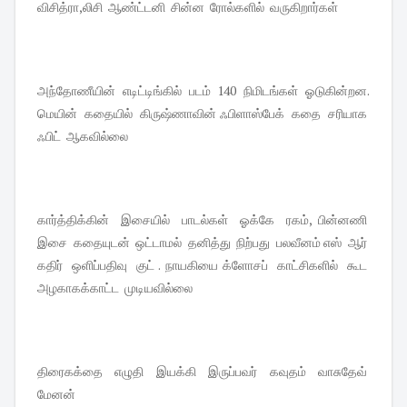
விசித்ரா,லிசி ஆண்ட்டனி சின்ன ரோல்களில் வருகிறார்கள்
அந்தோணீயின் எடிட்டிங்கில் படம் 140 நிமிடங்கள் ஓடுகின்றன.
மெயின் கதையில் கிருஷ்ணாவின் ஃபிளாஸ்பேக் கதை சரியாக
ஃபிட் ஆகவில்லை
கார்த்திக்கின் இசையில் பாடல்கள் ஓக்கே ரகம், பின்னணி
இசை கதையுடன் ஒட்டாமல் தனித்து நிற்பது பலவீனம் எஸ் ஆர்
கதிர் ஒளிப்பதிவு குட் . நாயகியை க்ளோசப் காட்சிகளில் கூட
அழகாகக்காட்ட முடியவில்லை
திரைகக்தை எழுதி இயக்கி இருப்பவர் கவுதம் வாசுதேவ்
மேனன்