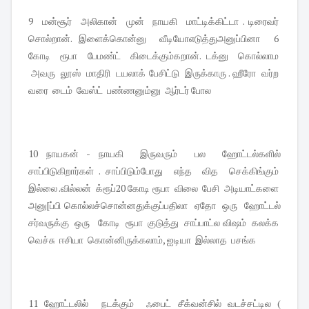
9 மன்சூர் அலிகான் முன் நாயகி மாட்டிக்கிட்டா . டிரைவர்
சொல்றான். இளைக்கொன்னு வீடியோஎடுத்துஅனுப்பினா 6
கோடி ரூபா பேமண்ட் கிடைக்கும்கறான். டக்னு கொல்லாம
அவரு லூஸ் மாதிரி டயலாக் பேசிட்டு இருக்காரு . ஹீரோ வர்ற
வரை டைம் வேஸ்ட் பண்ணனும்னு ஆர்டர் போல
10 நாயகன் - நாயகி இருவரும் பல ஹோட்டல்களில்
சாப்பிடுகிறார்கள் . சாப்பிடும்போது எந்த வித செக்கிங்கும்
இல்லை .வில்லன் க்ரூப்20 கோடி ரூபா விலை பேசி அடியாட்களை
அனு[ப்பி கொல்லச்சொன்னதுக்குப்பதிலா ஏதோ ஒரு ஹோட்டல்
சர்வருக்கு ஒரு கோடி ரூபா குடுத்து சாப்பாட்ல விஷம் கலக்க
வெச்சு ஈசியா கொன்னிருக்கலாம், ஐடியா இல்லாத பசங்க
11 ஹோட்டலில் நடக்கும் ஃபைட் சீக்வன்சில் வடச்சட்டில (