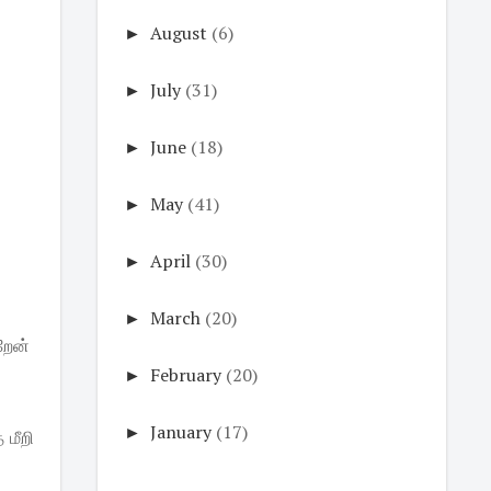
►
August
(6)
►
July
(31)
►
June
(18)
►
May
(41)
►
April
(30)
►
March
(20)
கறேன்
►
February
(20)
►
January
(17)
 மீறி