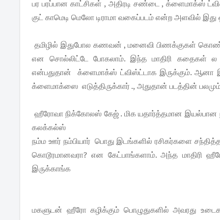
பர பரப்பான காட்சிகள் , அதிரடி சண்டை , க்ளைமாக்ஸ் ட்
குட் காமெடி மெலோ டிராமா வகைப்படம் என்ற அளவில் இது ஒர
தமிழில் இதுபோல கணவன் , மனைவி பிணக்குகள் கொண்ட 
என சொல்லிட்டே போகலாம். இந்த மாதிரி கதைகள் ல 
என்பதுதான் க்ளைமாக்ஸ் ட்விஸ்ட்டாக இருக்கும். ஆனா
க்ளைமாக்ஸை எடுத்திருக்கார் ., அதுதான் படத்தின் பலமும
ஹீரோவா நிக்கோலஸ் கேஜ் . மிக யதார்த்தமான இயல்பான நடி
கலக்கல்ஸ்
நம்ம ஊர் நம்பியார் பொது இடங்களில் ரசிகர்களை சந்தித்
கொடூரமானவரா? என கேட்பாங்களாம். அந்த மாதிரி ஹீ
இருக்காங்க
மகளுடன் ஹீரோ கழிக்கும் பொழுதுகளில் அவரது உடை