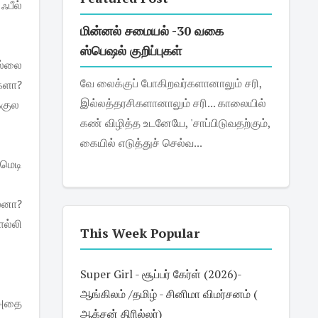
ஃபீல்
மின்னல் சமையல் -30 வகை
ஸ்பெஷல் குறிப்புகள்
ல்லை
வே லைக்குப் போகிறவர்களானாலும் சரி,
களா?
இல்லத்தரசிகளானாலும் சரி... காலையில்
்குல
கண் விழித்த உடனேயே, 'சாப்பிடுவதற்கும்,
கையில் எடுத்துச் செல்வ...
ாமெடி
்லனா?
ல்லி
This Week Popular
Super Girl - சூப்பர் கேர்ள் (2026)-
ஆங்கிலம் /தமிழ் - சினிமா விமர்சனம் (
 அதை
ஆக்சன் திரில்லர்)