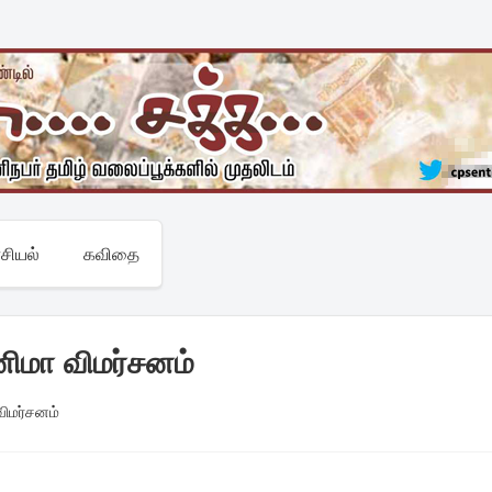
சியல்
கவிதை
ிமா விமர்சனம்
விமர்சனம்