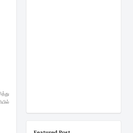
ித்து
யில்
Featured Post