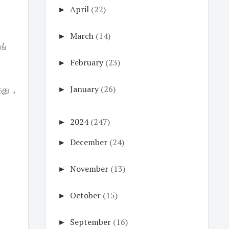
►
April
(22)
►
March
(14)
ங்
►
February
(23)
►
January
(26)
து ,
►
2024
(247)
►
December
(24)
►
November
(13)
►
October
(15)
►
September
(16)