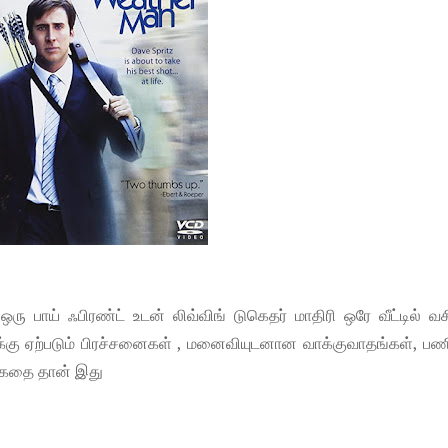
பாய் ஃபிரண்ட் உடன் லிவ்விங் டுகெதர் மாதிரி ஒரே வீட்டில் வச
க்கு ஏற்படும் பிரச்சனைகள் , மனைவியுடனான வாக்குவாதங்கள், பணி
க்கதை தான் இது