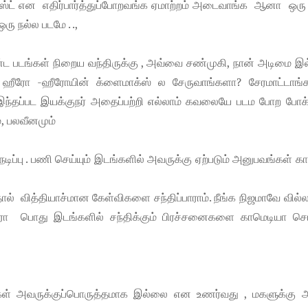
விஸ்ட் என எதிர்பார்த்துப்போறவங்க ஏமாற்றம் அடைவாங்க ஆனா ஒரு 
ு நல்ல படமே . .,
படங்கள் நிறைய வந்திருக்கு , அவ்வை சண்முகி, நான் அடிமை இ
ஹீரோ -ஹீரோயின் க்ளைமாக்ஸ் ல சேருவாங்களா? சேரமாட்டாங்
 இந்தப்பட இயக்குநர் அதைப்பற்றி எல்லாம் கவலையே படம போற போக
், பலவீனமும்
ப்பு . பணி செய்யும் இடங்களில் அவருக்கு ஏற்படும் அனுபவங்கள் க
தால் வித்தியாச்மான கேள்விகளை சந்திப்பாராம். நீங்க நிஜமாவே வில
ரோ பொது இடங்களில் சந்திக்கும் பிரச்சனைகளை காமெடியா சொ
கள் அவருக்குப்பொருத்தமாக இல்லை என உணர்வது , மகளுக்கு