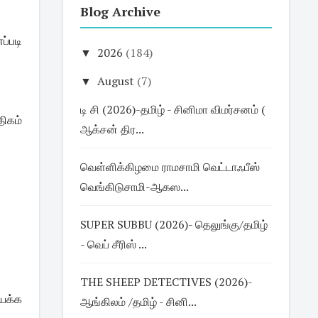
Blog Archive
்படி
▼
2026
(184)
▼
August
(7)
டி சி (2026)-தமிழ் - சினிமா விமர்சனம் (
திகம்
ஆக்சன் திர...
வெள்ளிக்கிழமை ராமசாமி வெட்டாஃபீஸ்
வெங்கிடுசாமி-ஆகஸ...
SUPER SUBBU (2026)- தெலுங்கு/தமிழ்
- வெப் சீரிஸ் ...
THE SHEEP DETECTIVES (2026)-
யக்க
ஆங்கிலம் /தமிழ் - சினி...