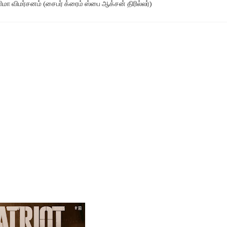
ா விமர்சனம் (சைபர் க்ரைம் ஸ்பை ஆக்சன் திரில்லர்)