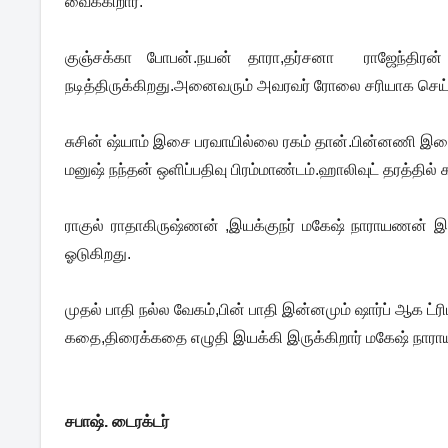
வைக்கிறார்.
குஞ்சக்கா போபன்.நயன் தாரா,தர்சனா ராஜேந்திரன்
நடித்திருக்கிறது.அனைவரும் அவரவர் ரோலை சரியாக செய்த
சுசின் ஷ்யாம் இசை பரவாயில்லை ரகம் தான்.பின்னணி இசை 
மனுஷ் நந்தன் ஒளிப்பதிவு பிரம்மாண்டம்.ஹாலிவுட் தரத்தில்
ராகுல் ராதாகிருஷ்ணன் ,இயக்குநர் மகேஷ் நாராயணன் இரு
ஓடுகிறது.
முதல் பாதி நல்ல வேகம்,பின் பாதி இன்னமும் ஷார்ப் ஆக ட்ர
கதை,திரைக்கதை எழுதி இயக்கி இருக்கிறார் மகேஷ் நார
சபாஷ். டைரக்டர்