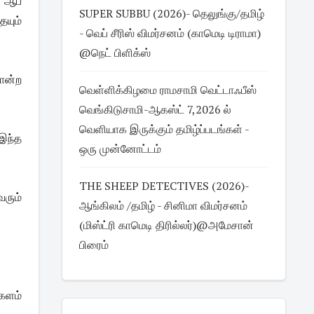
ு ஆப்
SUPER SUBBU (2026)- தெலுங்கு/தமிழ்
யும்
- வெப் சீரிஸ் விமர்சனம் (காமெடி டிராமா)
@நெட் பிளிக்ஸ்
போன்ற
வெள்ளிக்கிழமை ராமசாமி வெட்டாஃபீஸ்
வெங்கிடுசாமி-ஆகஸ்ட் 7,2026 ல்
வெளியாக இருக்கும் தமிழ்ப்படங்கள் -
இந்த
ஒரு முன்னோட்டம்
THE SHEEP DETECTIVES (2026)-
வரும்
ஆங்கிலம் /தமிழ் - சினிமா விமர்சனம்
(மிஸ்ட்ரி காமெடி திரில்லர்)@அமேசான்
பிரைம்
களம்