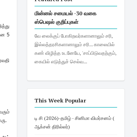
மின்னல் சமையல் -30 வகை
ஸ்பெஷல் குறிப்புகள்
ித்து
என 5
வே லைக்குப் போகிறவர்களானாலும் சரி,
இல்லத்தரசிகளானாலும் சரி... காலையில்
கண் விழித்த உடனேயே, 'சாப்பிடுவதற்கும்,
ரேவதி
கையில் எடுத்துச் செல்வ...
This Week Popular
வரும்
டி சி (2026)-தமிழ் - சினிமா விமர்சனம் (
கரு.
ஆக்சன் திரில்லர்)