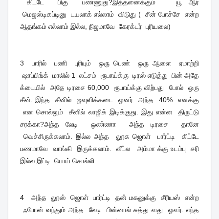
கிட்டே பிகு பண்ணுது?இத்தனைக்கும் யூ ஆர்
மெஜஸ்டிகப்டினு டயலாக் எல்லாம் விடுது ( சீன் போச்சே என்ற
ஆதங்கம் எல்லாம் இல்ல, நிஜமாவே கேரக்டர் புரியலை)
3 பாரில் பணி புரியும் ஒரு பெண் ஒரு ஆளை ஏமாற்றி
ஷாப்பிங்க் மாலில் 1 லட்சம் ரூபாய்க்கு டிரஸ் எடுத்து பின் அதே
க்டையில் அதே டிரசை 60,000 ரூபாய்க்கு விற்பது போல் ஒரு
சீன். இந்த சீனில் ஜவுளிக்கடை ஓனர் அந்த 40% எனக்கு
என சொல்லும் சீனில் லாஜிக் இடிக்குது. இது என்ன திருட்டு
சரக்கா?அந்த லேடி ஒண்ணா அந்த டிரசை தானே
வெச்சிருக்கலாம். இல்ல அந்த லூசு ஜொள் பார்ட்டி கிட்டே
பணமாவே வாங்கி இருக்கலாம். வீட்ல அம்மா க்கு உடம்பு சரி
இல்ல இப்டி பொய் சொல்லி
4 அந்த லூஸ் ஜொள் பார்ட்டி தன் மகனுக்கு சீரியஸ் என்ற
ஃபோன் வந்தும் அந்த லேடி பின்னால் சுத்து வது ஓவர். எந்த