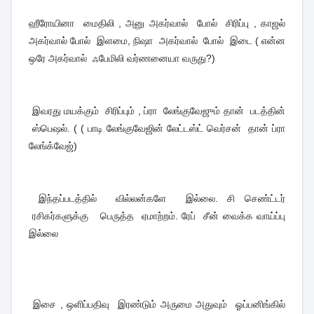
ஹீரோயினா மைதிலி , அனு அகர்வால் போல் சிரிப்பு , காஜல்
அகர்வால் போல் இளமை, நிஷா அகர்வால் போல் இடை ( என்ன
ஒரே அகர்வால் ஃபேமிலி வர்ணனையா வருது?)
இவரது மயக்கும் சிரிப்பும் , ப்ரா லேங்குவேஜும் தான் படத்தின்
ஸ்பெஷல். ( ( பாடி லேங்குவேஜின் லேட்டஸ்ட் வெர்சன் தான் ப்ரா
லேங்க்வேஜ்)
இந்தப்படத்தில் வில்லன்களே இல்லை. சி செண்ட்டர்
ரசிகர்களுக்கு பெருத்த ஏமாற்றம். ரேப் சீன் வைக்க வாய்ப்பு
இல்லை
இசை , ஒளிப்பதிவு இரண்டும் அருமை அதுவும் ஓப்பனிங்கில்