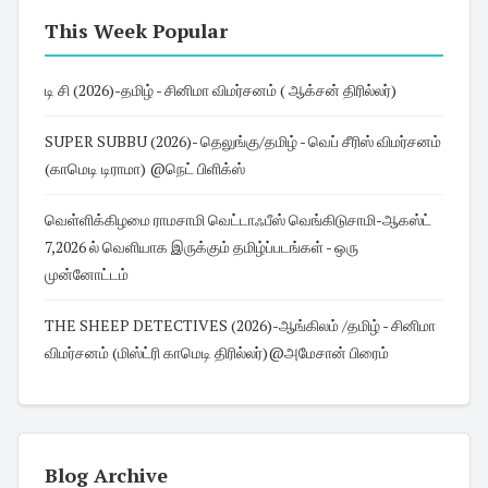
This Week Popular
டி சி (2026)-தமிழ் - சினிமா விமர்சனம் ( ஆக்சன் திரில்லர்)
SUPER SUBBU (2026)- தெலுங்கு/தமிழ் - வெப் சீரிஸ் விமர்சனம்
(காமெடி டிராமா) @நெட் பிளிக்ஸ்
வெள்ளிக்கிழமை ராமசாமி வெட்டாஃபீஸ் வெங்கிடுசாமி-ஆகஸ்ட்
7,2026 ல் வெளியாக இருக்கும் தமிழ்ப்படங்கள் - ஒரு
முன்னோட்டம்
THE SHEEP DETECTIVES (2026)-ஆங்கிலம் /தமிழ் - சினிமா
விமர்சனம் (மிஸ்ட்ரி காமெடி திரில்லர்)@அமேசான் பிரைம்
Blog Archive