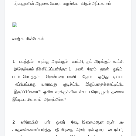
பர்ஹைனின் அழகை கேமரா வழங்கிய விதம் அட்டகாசம்
லாஜிக் மிஸ்டேக்ஸ்
1 படத்தில் சரக்கு அடிக்கும் காட்சி, தம் அடிக்கும் காட்சி
இதெல்லாம் நீக்கிட்டுப்பார்த்தா 1 மணி நேரம் தான் ஓடும்,
படம் மொத்தம் ரெண்டரை மணி நேரம் ஓடுது. ஏய்யா
எப்போப்பாரு யாராவது குடிச்ட்டே இருப்பதைக்காட்டிட்டே
இருப்ப்பீங்களா? ஓசில சரக்குக்கிடைச்சா புரொடியூசர் தலைல
இப்டியா மிளகாய் அரைப்பீங்க?
2 ஹீரோயின் பார் ஓனர் லேடி இளமைஆன ஆள். பல
காதலன்களைப்பார்த்த பதி விரதை. அவர் ஏன் ஓவரா டைரக்டர்