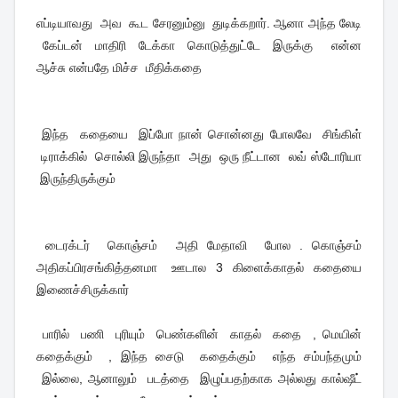
எப்டியாவது அவ கூட சேரனும்னு துடிக்கறார். ஆனா அந்த லேடி
கேப்டன் மாதிரி டேக்கா கொடுத்துட்டே இருக்கு என்ன
ஆச்சு என்பதே மிச்ச மீதிக்கதை
இந்த கதையை இப்போ நான் சொன்னது போலவே சிங்கிள்
டிராக்கில் சொல்லி இருந்தா அது ஒரு நீட்டான லவ் ஸ்டோரியா
இருந்திருக்கும்
டைரக்டர் கொஞ்சம் அதி மேதாவி போல . கொஞ்சம்
அதிகப்பிரசங்கித்தனமா ஊடால 3 கிளைக்காதல் கதையை
இணைச்சிருக்கார்
பாரில் பணி புரியும் பெண்களின் காதல் கதை , மெயின்
கதைக்கும் , இந்த சைடு கதைக்கும் எந்த சம்பந்தமும்
இல்லை, ஆனாலும் படத்தை இழுப்பதற்காக அல்லது கால்ஷீட்