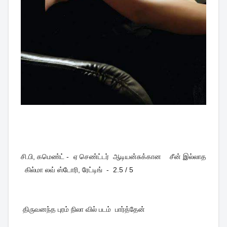
சி.பி, கமெண்ட் - ஏ செண்ட்டர் ஆடியன்சுக்கான சீன் இல்லாத
கில்மா லவ் ஸ்டோரி, ரேட்டிங் - 2.5 / 5
திருவனந்த புரம் நிலா வில் படம் பார்த்தேன்