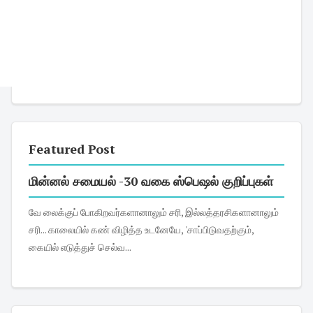
Featured Post
மின்னல் சமையல் -30 வகை ஸ்பெஷல் குறிப்புகள்
வே லைக்குப் போகிறவர்களானாலும் சரி, இல்லத்தரசிகளானாலும்
சரி... காலையில் கண் விழித்த உடனேயே, 'சாப்பிடுவதற்கும்,
கையில் எடுத்துச் செல்வ...