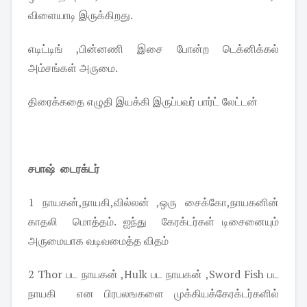
விளையாடி இருக்கிறது.
எடிட்டிங் ,பின்னணி இசை போன்ற டெக்னிக்கல்
அம்சங்கள் அருமை.
திரைக்கதை எழுதி இயக்கி இருப்பவர் பார்ட் லேட்டன்
சபாஷ் டைரக்டர்
1 நாயகன்,நாயகி,வில்லன் ,ஒரு சைக்கோ,நாயகனின்
காதலி மொத்தம். ஐந்து கேரக்டர்கள் டிசைனையும்
அருமையாக வடிவமைத்த விதம்
2 Thor பட நாயகன் ,Hulk பட நாயகன் ,Sword Fish பட
நாயகி என பிரபலஙகளை முக்கியக்கேரக்டர்களில்