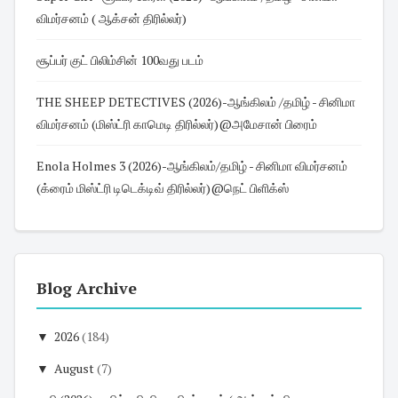
விமர்சனம் ( ஆக்சன் திரில்லர்)
சூப்பர் குட் பிலிம்சின் 100வது படம்
THE SHEEP DETECTIVES (2026)-ஆங்கிலம் /தமிழ் - சினிமா
விமர்சனம் (மிஸ்ட்ரி காமெடி திரில்லர்)@அமேசான் பிரைம்
Enola Holmes 3 (2026)-ஆங்கிலம்/தமிழ் - சினிமா விமர்சனம்
(க்ரைம் மிஸ்ட்ரி டிடெக்டிவ் திரில்லர்)@நெட் பிளிக்ஸ்
Blog Archive
▼
2026
(184)
▼
August
(7)