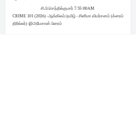
சி.பி.செந்தில்குமார்
·
7:35:00 AM
·
CRIME 101 (2026) -ஆங்கிலம்/தமிழ் - சினிமா விமர்சனம் (க்ரைம்
திரில்லர்) @அமேசான் பிரைம்