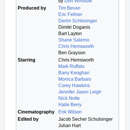
by
Don Winslow
Produced by
Tim Bevan
Eric Fellner
Derrin Schlesinger
Dimitri Doganis
Bart Layton
Shane Salerno
Chris Hemsworth
Ben Grayson
Starring
Chris Hemsworth
Mark Ruffalo
Barry Keoghan
Monica Barbaro
Corey Hawkins
Jennifer Jason Leigh
Nick Nolte
Halle Berry
Cinematography
Erik Wilson
Edited by
Jacob Secher Schulsinger
Julian Hart