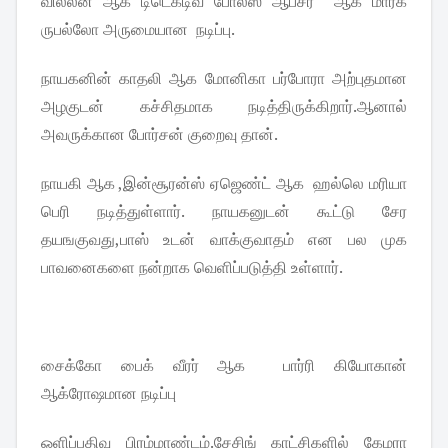
வில்லன் ஆக டிடெக்டிவ் போலீஸ் ஆபீசர் ஆக மார்க்
ருபல்லோ அருமையான நடிப்பு.
நாயகனின் காதலி ஆக மோனிகா பர்போரா அற்புதமான
அழகுடன் கச்சிதமாக நடித்திருக்கிறார்.ஆனால்
அவருக்கான போர்சன் குறைவு தான்.
நாயகி ஆக ,இன்சூரன்ஸ் ஏஜெண்ட் ஆக ஹல்லெ மரியா
பெரி நடித்துள்ளார். நாயகனுடன் கூட்டு சேர
தயஙகுவது,பாஸ் உடன் வாக்குவாதம் என பல முக
பாவனைகளை நன்றாக வெளிப்படுத்தி உள்ளார்.
சைக்கோ பைக் வீரர் ஆக பார்ரி கியோகான்
ஆக்ரோஷமான நடிப்பு
ஒளிப்பதிவு பிரம்மாண்டம்.சேசிங் காட்சிகளில் கேமரா