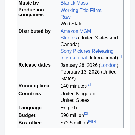
Music by
Blanck Mass
Production
Working Title Films
companies
Raw
Wild State
Distributed by
Amazon MGM
Studios
(United States and
Canada)
Sony Pictures Releasing
[
1
]
International
(International)
Release dates
January 28, 2026 (
London
)
February 13, 2026 (United
States)
[
2
]
Running time
140 minutes
Countries
United Kingdom
United States
Language
English
[
3
]
Budget
$90 million
[
4
]
[
5
]
Box office
$72.5 million