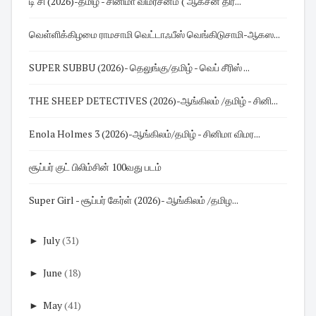
டி சி (2026)-தமிழ் - சினிமா விமர்சனம் ( ஆக்சன் திர...
வெள்ளிக்கிழமை ராமசாமி வெட்டாஃபீஸ் வெங்கிடுசாமி-ஆகஸ...
SUPER SUBBU (2026)- தெலுங்கு/தமிழ் - வெப் சீரிஸ் ...
THE SHEEP DETECTIVES (2026)-ஆங்கிலம் /தமிழ் - சினி...
Enola Holmes 3 (2026)-ஆங்கிலம்/தமிழ் - சினிமா விமர...
சூப்பர் குட் பிலிம்சின் 100வது படம்
Super Girl - சூப்பர் கேர்ள் (2026)- ஆங்கிலம் /தமிழ...
►
July
(31)
►
June
(18)
►
May
(41)