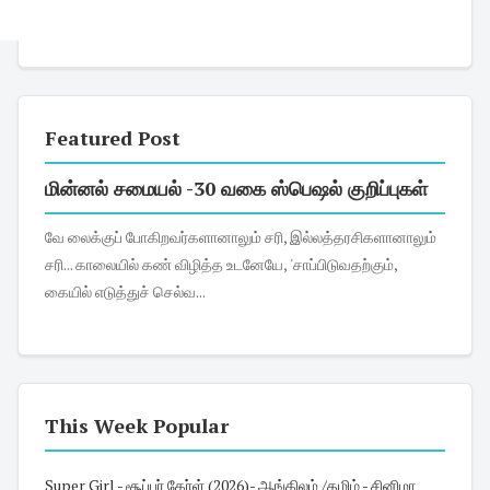
Featured Post
மின்னல் சமையல் -30 வகை ஸ்பெஷல் குறிப்புகள்
வே லைக்குப் போகிறவர்களானாலும் சரி, இல்லத்தரசிகளானாலும்
சரி... காலையில் கண் விழித்த உடனேயே, 'சாப்பிடுவதற்கும்,
கையில் எடுத்துச் செல்வ...
This Week Popular
Super Girl - சூப்பர் கேர்ள் (2026)- ஆங்கிலம் /தமிழ் - சினிமா