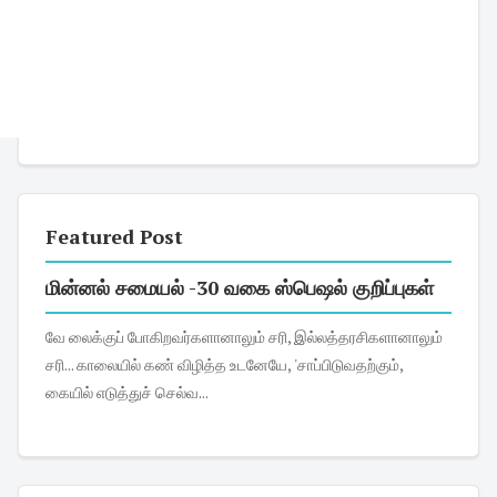
Featured Post
மின்னல் சமையல் -30 வகை ஸ்பெஷல் குறிப்புகள்
வே லைக்குப் போகிறவர்களானாலும் சரி, இல்லத்தரசிகளானாலும்
சரி... காலையில் கண் விழித்த உடனேயே, 'சாப்பிடுவதற்கும்,
கையில் எடுத்துச் செல்வ...