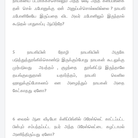
நாயகியை படமாக்கச்சொல்லும் அந்த லேடி அந்த க்ளிப்பிங்கை
தன் செல் ஃபோனுக்கு ஏன் அனுப்பச்சொல்லவில்லை ? நாயகி
ஃபோனிலேயே இருப்பதை விட அவர் ஃபோனிலும் இருந்தால்
கூடுதல் பாதுகாப்பு ஆயிற்றே?
5 நாயகியின் தோழி நாயகியின் அருகே
படுத்துத்தூங்கிக்கொண்டு இருக்கும்போது நாயகன் கூடலுக்கு
முற்படுவது அபத்தம் , குழந்தை தூங்கிட்டு இருந்தாலே
தயங்குவதுதான் யதார்த்தம், நாயகி வெளில
ஹாலுக்குப்போகலாம் என அழைத்தும் நாயகன் அதை
கேட்காதது ஏனோ?
6 வைரல் ஆன வீடியோ க்ளிப்பிங்கில் பிரேஸ்லெட் காட்டப்பட்ட
பின்பும் சம்பந்தப்பட்ட நபர் அந்த பிரேஸ்லெட்டை கழட்டாமல்
அணிந்திருப்பது ஏனோ?