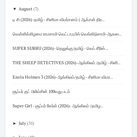
▼
August
(7)
டி சி (2026)-தமிழ் - சினிமா விமர்சனம் ( ஆக்சன் திர...
வெள்ளிக்கிழமை ராமசாமி வெட்டாஃபீஸ் வெங்கிடுசாமி-ஆகஸ...
SUPER SUBBU (2026)- தெலுங்கு/தமிழ் - வெப் சீரிஸ் ...
THE SHEEP DETECTIVES (2026)-ஆங்கிலம் /தமிழ் - சினி...
Enola Holmes 3 (2026)-ஆங்கிலம்/தமிழ் - சினிமா விமர...
சூப்பர் குட் பிலிம்சின் 100வது படம்
Super Girl - சூப்பர் கேர்ள் (2026)- ஆங்கிலம் /தமிழ...
►
July
(31)