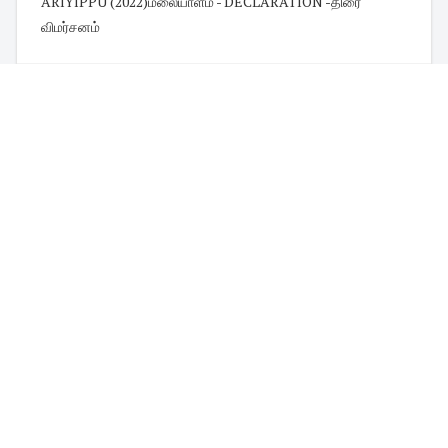
ARIYIPPU (2022)மலையாளம் - DECLARATION -திரை
விமர்சனம்