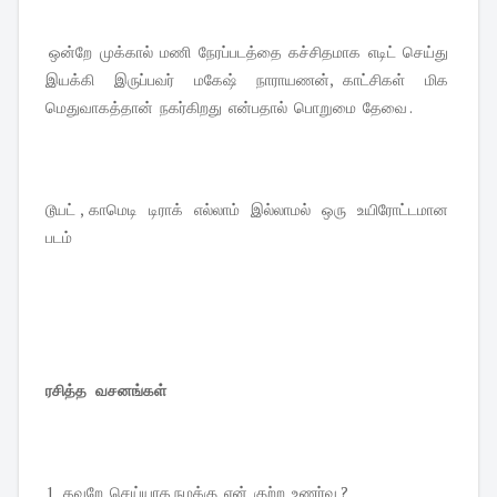
ஒன்றே முக்கால் மணி நேரப்படத்தை கச்சிதமாக எடிட் செய்து
இயக்கி இருப்பவர் மகேஷ் நாராயணன், காட்சிகள் மிக
மெதுவாகத்தான் நகர்கிறது என்பதால் பொறுமை தேவை .
டூயட் , காமெடி டிராக் எல்லாம் இல்லாமல் ஒரு உயிரோட்டமான
படம்
ரசித்த வசனங்கள்
1 தவறே செய்யாத நமக்கு ஏன் குற்ற உணர்வு ?