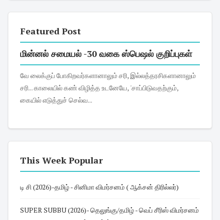
Featured Post
மின்னல் சமையல் -30 வகை ஸ்பெஷல் குறிப்புகள்
வே லைக்குப் போகிறவர்களானாலும் சரி, இல்லத்தரசிகளானாலும்
சரி... காலையில் கண் விழித்த உடனேயே, 'சாப்பிடுவதற்கும்,
கையில் எடுத்துச் செல்வ...
This Week Popular
டி சி (2026)-தமிழ் - சினிமா விமர்சனம் ( ஆக்சன் திரில்லர்)
SUPER SUBBU (2026)- தெலுங்கு/தமிழ் - வெப் சீரிஸ் விமர்சனம்