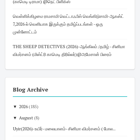
(காமெடி டிராமா) @நெட் பிளிக்ஸ்
வெள்ளிக்கிழமை ராமசாமி வெட்டாஃபீஸ் வெங்கிடுசாமி-ஆகஸ்ட்
7,2026 ல் வெளியாக இருக்கும் தமிழ்ப்படங்கள் - ஒரு
முன்னோட்டம்
THE SHEEP DETECTIVES (2026)-ஆங்கிலம் /தமிழ் - சினிமா
விமர்சனம் (மிஸ்ட்ரி காமெடி திரில்லர்)@அமேசான் பிரைம்
Blog Archive
▼
2026
(185)
▼
August
(8)
Uyir(2026)-உயிர்- மலையாளம்- சினிமா விமர்சனம் ( போல...