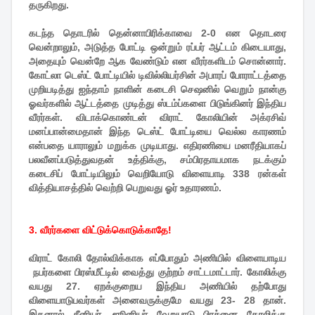
தருகிறது.
கடந்த தொடரில் தென்னாபிரிக்காவை 2-0 என தொடரை
வென்றாலும், அடுத்த போட்டி ஒன்றும் ரப்பர் ஆட்டம் கிடையாது,
அதையும் வென்றே ஆக வேண்டும் என வீரர்களிடம் சொன்னார்.
கோட்லா டெஸ்ட் போட்டியில் டிவில்லியர்சின் அபாரப் போராட்டத்தை
முறியடித்து ஐந்தாம் நாளின் கடைசி செஷனில் வெறும் நான்கு
ஓவர்களில் ஆட்டத்தை முடித்து ஸ்டம்ப்களை பிடுங்கினர் இந்திய
வீரர்கள். விடாக்கொண்டன் விராட் கோலியின் அக்ரசிவ்
மனப்பான்மைதான் இந்த டெஸ்ட் போட்டியை வெல்ல காரணம்
என்பதை யாராலும் மறுக்க முடியாது. எதிரணியை மனரீதியாகப்
பலவீனப்படுத்துவதன் உத்திக்கு, சம்பிரதாயமாக நடக்கும்
கடைசிப் போட்டியிலும் வெறியோடு விளையாடி 338 ரன்கள்
வித்தியாசத்தில் வெற்றி பெறுவது ஓர் உதாரணம்.
3. வீரர்களை விட்டுக்கொடுக்காதே!
விராட் கோலி தோல்விக்காக எப்போதும் அணியில் விளையாடிய
நபர்களை பிரஸ்மீட்டில் வைத்து குற்றம் சாட்டமாட்டார். கோலிக்கு
வயது 27. ஏறக்குறைய இந்திய அணியில் தற்போது
விளையாடுபவர்கள் அனைவருக்குமே வயது 23- 28 தான்.
இதனால் சீனியர், ஜூனியர் வேறுபாடு பிரச்னை கோலிக்கு