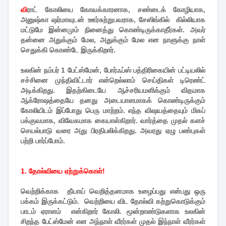
வி
ராட் கோலியை கோவக்காரனாக, சண்டைக் கோழியாக,
அனுஷ்கா ஷர்மாவுடன் ஊர்சுற்றுபவராக, சேஸிங்கில் கில்லியாக
மட்டுமே இன்னமும் நினைத்து கொண்டிருக்காதீர்கள். அவர்
தன்னை அதுக்கும் மேல, அதுக்கும் மேல என நாளுக்கு நாள்
செதுக்கி கொண்டே இருக்கிறார்.
உலகின் நம்பர் 1 பேட்ஸ்மேன், போர்ஃப்ஸ் பத்திரிகையின் பட்டியலில்
சச்சினை முந்திவிட்டார் என்றெல்லாம் செய்திகள் டிரெண்ட்
அடிக்கிறது. இதற்கிடையே ஆச்சரியமளிக்கும் விதமாக
ஆக்ரோஷத்தையே தனது அடையாளமாகக் கொண்டிருக்கும்
கோலியிடம் இப்போது பெரு மாற்றம். எந்த விஷயத்தையும் மிகப்
பக்குவமாக, விவேகமாக கையாள்கிறார். வார்த்தை முதல் களச்
செயல்பாடு வரை அது பிரதிபலிக்கிறது. அவரது ஏழு பண்புகள்
பற்றி பார்ப்போம்.
1. தோல்வியை ஏற்றுக்கொள்!
வெற்றிக்காக தீயாய் வெறித்தனமாக உழைப்பது என்பது ஒரு
பக்கம் இருக்கட்டும். வெற்றியை விட தோல்வி கற்றுகொடுக்கும்
பாடம் ஏராளம் என்கிறார் கோலி. மூன்றாண்டுகளாக உலகின்
சிறந்த பேட்ஸ்மேன் என அந்நாள் வீரர்கள் முதல் இந்நாள் வீரர்கள்