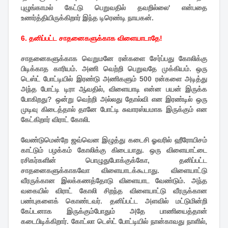
புழுங்காமல் கேட்டு பெறுவதில் தவறில்லை' என்பதை
உணர்த்தியிருக்கிறார் இந்த டிரெண்டி நாயகன்.
6. தனிப்பட்ட சாதனைகளுக்காக விளையாடாதே!
சாதனைகளுக்காக வெறுமனே ரன்களை சேர்ப்பது கோலிக்கு
பிடிக்காத காரியம். அணி வெற்றி பெறுவதே முக்கியம். ஒரு
டெஸ்ட் போட்டியில் இரண்டு அணிகளும் 500 ரன்களை அடித்து
அந்த போட்டி டிரா ஆவதில், விளையாடி என்ன பயன் இருக்க
போகிறது? ஒன்று வெற்றி அல்லது தோல்வி என இரண்டில் ஒரு
முடிவு கிடைத்தால் தானே போட்டி சுவாரஸ்யமாக இருக்கும் என
கேட்கிறார் விராட் கோலி.
வேண்டுமென்றே ஜவ்வென இழுத்து கடைசி ஓவரில் ஹீரோயிசம்
காட்டும் பழக்கம் கோலிக்கு கிடையாது. ஒரு விளையாட்டை
ரசிகர்களின் பொழுதுபோக்குக்கோ, தனிப்பட்ட
சாதனைகளுக்காகவோ விளையாடக்கூடாது. விளையாட்டு
வீரருக்கான இலக்கணத்தோடு விளையாட வேண்டும். அந்த
வகையில் விராட் கோலி சிறந்த விளையாட்டு வீரருக்கான
பண்புகளைக் கொண்டவர். தனிப்பட்ட அளவில் மட்டுமின்றி
கேப்டனாக இருக்கும்போதும் அதே பாணியைத்தான்
கடைபிடிக்கிறார். கோட்லா டெஸ்ட் போட்டியில் நான்காவது நாளில்,