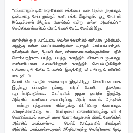
"எல்லாராலும் ஒரே மாதிரியான உத்தியை கடைபிடிக்க முடியாது.
ஒவ்வொரு கேப்டனுக்கும் தனி உத்தி இருக்கும். ஒரு கேப்டன்
இப்படித்தான் இருக்க வேண்டும் என்று என்ன அவசியம்?"
செய்தியாளர்களிடம் விராட் கோலி கேட்ட கேள்வி இது.
களத்தில் ஒரு போட்டியை வெல்ல வேண்டும் என்பதே முக்கியம்.
அதற்கு என்ன செய்யவேண்டுமோ அதைச் செய்யவேண்டும்.
ரசிகர்களிடமோ, மீடியவிடமோ, வர்ணனையாளர்களுக்கோ பதில்
சொல்வதற்காக பயந்து பயந்து களத்தில் விளையாடமுடியாது.
கண்ணியமான வகையில்தான் களத்தில் செயல்படுகிறேன்
என்னை ஏன் சீண்டி கொண்டே இருக்கிறீர்கள் என்பது கோலியின்
மன ஓட்டம்.
கோலி சொல்வதில் உண்மையும் இருக்கிறது. வெளிப்படையாக
இருப்பது எப்பவுமே நல்லது. விராட் கோலி திடீரென
பதட்டப்படுவதில்லை. போட்டியின் முதல் ஓவரில் இருந்தே
அக்ரசிவ் பாணியை கடைபிடிப்பது அவர் ஸ்டைல். அக்ரசிவ்
என்பது பந்துகளை சிக்சருக்கு விரட்டுவது கிடையாது.
ஃபீல்டிங்கின்போது கூட போட்டியை எதிரணியினருக்கு விட்டு
கொடுக்காமல் கடைசி வரை போராடுவதுதான் விராட் கோலியின்
அக்ரசிவ் மனப்பான்மை. டெஸ்ட் போட்டிகளில் விராட்டின்
அக்ரசிவ் மனப்பான்மைதான் இந்தியாவுக்கு வெற்றிகளை தேடி