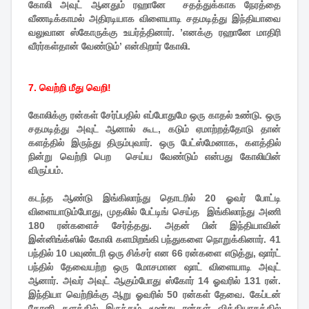
கோலி அவுட் ஆனதும் ரஹானே சதத்துக்காக நேரத்தை
வீணடிக்காமல் அதிரடியாக விளையாடி சதமடித்து இந்தியாவை
வலுவான ஸ்கோருக்கு உயர்த்தினார். ’எனக்கு ரஹானே மாதிரி
வீரர்கள்தான் வேண்டும்’ என்கிறார் கோலி.
7. வெற்றி மீது வெறி!
கோலிக்கு ரன்கள் சேர்ப்பதில் எப்போதுமே ஒரு காதல் உண்டு. ஒரு
சதமடித்து அவுட் ஆனால் கூட, கடும் ஏமாற்றத்தோடு தான்
களத்தில் இருந்து திரும்புவார். ஒரு பேட்ஸ்மேனாக, களத்தில்
நின்று வெற்றி பெற செய்ய வேண்டும் என்பது கோலியின்
விருப்பம்.
கடந்த ஆண்டு இங்கிலாந்து தொடரில் 20 ஓவர் போட்டி
விளையாடும்போது, முதலில் பேட்டிங் செய்த இங்கிலாந்து அணி
180 ரன்களைச் சேர்த்தது. அதன் பின் இந்தியாவின்
இன்னிங்க்ஸில் கோலி களமிறங்கி பந்துகளை நொறுக்கினார். 41
பந்தில் 10 பவுண்டரி ஒரு சிக்சர் என 66 ரன்களை எடுத்து, ஷார்ட்
பந்தில் தேவையற்ற ஒரு மோசமான ஷாட் விளையாடி அவுட்
ஆனார். அவர் அவுட் ஆகும்போது ஸ்கோர் 14 ஓவரில் 131 ரன்.
இந்தியா வெற்றிக்கு ஆறு ஓவரில் 50 ரன்கள் தேவை. கேப்டன்
தோனி களத்தில் இருந்தும் மூன்று ரன்கள் வித்தியாசத்தில்