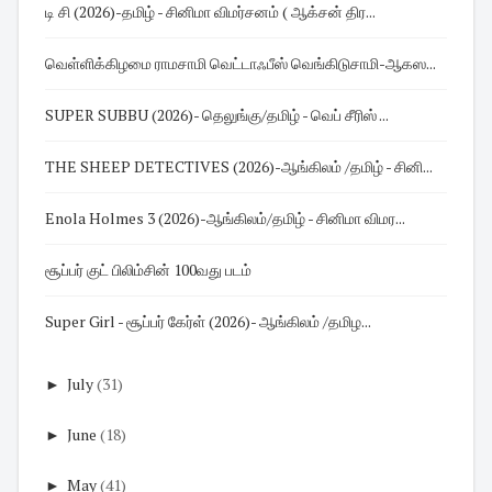
டி சி (2026)-தமிழ் - சினிமா விமர்சனம் ( ஆக்சன் திர...
வெள்ளிக்கிழமை ராமசாமி வெட்டாஃபீஸ் வெங்கிடுசாமி-ஆகஸ...
SUPER SUBBU (2026)- தெலுங்கு/தமிழ் - வெப் சீரிஸ் ...
THE SHEEP DETECTIVES (2026)-ஆங்கிலம் /தமிழ் - சினி...
Enola Holmes 3 (2026)-ஆங்கிலம்/தமிழ் - சினிமா விமர...
சூப்பர் குட் பிலிம்சின் 100வது படம்
Super Girl - சூப்பர் கேர்ள் (2026)- ஆங்கிலம் /தமிழ...
►
July
(31)
►
June
(18)
►
May
(41)