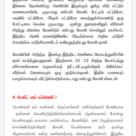
இல்லை. தோல்விக்கு அணியில் இருக்கும் ஓரிரு வீரர் மட்டும்
காரணமாகிவிட முடியாது என்பார் கோலி. பேட்டிங் மட்டுமோ,
பவுலிங் மட்டுமோ, பீல்டிங் மட்டுமோ வைத்துக்கொண்டு ஒரு
போட்டியை வெல்ல முடியாது. மூன்று துறைகளிலும் வீரர்கள்
சிறந்து விளங்க வேண்டும் என்பது கோலி சொல்லும் ரகசியம்.
இந்திய அணி வரலாற்றிலேயே பீல்டிங்க்காக அதிக பயிற்சி
கொடுக்க பயிற்சியாளரிடம் வலியுறுத்தியது கோலி தான்.
கோலியின் அடுத்த இலக்கு இந்திய அணியை வேகபந்துவீச்சில்
தரம் உயர்த்துவதுதான். இதற்காக 10 -12 சிறந்த வேகப்பந்து
வீச்சாளர்களை உருவாக்கத் திட்டமிட்டிருக்கிறார். கிரிக்கெட்
வீரர்கள் அனைவரும் ஒரு குடும்பம்தான். இதில் யாரையும்
யாருக்காகவும் விட்டுகொடுக்ககூடாது என்பது கோலி ஸ்டைல்!
4. பெஸ்ட் பாய் ஃப்ரெண்ட்!
’பெண்கள் நம் கண்கள், தெய்வங்கள்’ என்றெல்லாம் போலியாக
தன்னை வெளிபடுத்திக்கொள்ளாமல் ஆண்களைப் போன்று
பெண்களும் சமமாக பாவிக்கப்பட வேண்டும் என அழுத்தமாகச்
சொல்லியிருக்கிறார் கோலி. ’பெண்களை நாம் நமக்கு
கீழானவர்கள் என்ற எண்ணத்தை விதைத்துள்ளோம். இதுவே