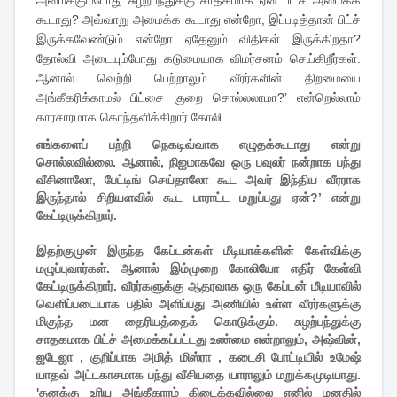
கூடாது? அவ்வாறு அமைக்க கூடாது என்றோ, இப்படித்தான் பிட்ச்
இருக்கவேண்டும் என்றோ ஏதேனும் விதிகள் இருக்கிறதா?
தோல்வி அடையும்போது கடுமையாக விமர்சனம் செய்கிறீர்கள்.
ஆனால் வெற்றி பெற்றாலும் வீரர்களின் திறமையை
அங்கீகரிக்காமல் பிட்சை குறை சொல்லலாமா?’ என்றெல்லாம்
காரசாரமாக கொந்தளிக்கிறார் கோலி.
எங்களைப் பற்றி நெகடிவ்வாக எழுதக்கூடாது என்று
சொல்லவில்லை. ஆனால், நிஜமாகவே ஒரு பவுலர் நன்றாக பந்து
வீசினாலோ, பேட்டிங் செய்தாலோ கூட அவர் இந்திய வீரராக
இருந்தால் சிறியளவில் கூட பாராட்ட மறுப்பது ஏன்?’ என்று
கேட்டிருக்கிறார்.
இதற்குமுன் இருந்த கேப்டன்கள் மீடியாக்களின் கேள்விக்கு
மழுப்புவார்கள். ஆனால் இம்முறை கோலியோ எதிர் கேள்வி
கேட்டிருக்கிறார். வீரர்களுக்கு ஆதரவாக ஒரு கேப்டன் மீடியாவில்
வெளிப்படையாக பதில் அளிப்பது அணியில் உள்ள வீரர்களுக்கு
மிகுந்த மன தைரியத்தைக் கொடுக்கும். சுழற்பந்துக்கு
சாதகமாக பிட்ச் அமைக்கப்பட்டது உண்மை என்றாலும், அஷ்வின்,
ஜடேஜா , குறிப்பாக அமித் மிஸ்ரா , கடைசி போட்டியில் உமேஷ்
யாதவ் அட்டகாசமாக பந்து வீசியதை யாராலும் மறுக்கமுடியாது.
'தனக்கு உரிய அங்கீகாரம் கிடைக்கவில்லை எனில் மனதில்