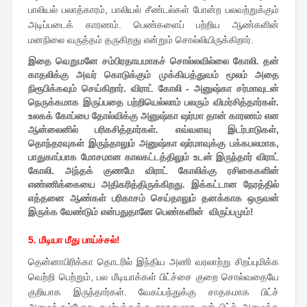
பாலியல் பலாத்காரம், பாலியல் சீண்டல்கள் போன்ற பலவற்றுக்கும்
அடிப்படைக் காரணம். பெண்களைப் பற்றிய ஆண்களின்
மனநிலை வருத்தம் தருகிறது என்றும் சொல்லியிருக்கிறார்.
இதை வெறுமனே சம்பிரதாயமாகச் சொல்லவில்லை கோலி. தன்
காதலிக்கு அவர் கொடுக்கும் முக்கியத்துவம் மூலம் அதை
நிரூபிக்கவும் செய்கிறார். விராட் கோலி - அனுஷ்கா சர்மாவுடன்
நெருக்கமாக இருப்பதை பற்றியெல்லாம் பலரும் விமர்சித்தார்கள்.
உலகக் கோப்பை தோல்விக்கு அனுஷ்கா ஷர்மா தான் காரணம் என
ஆன்லைனில் பரிகசித்தார்கள். எவ்வளவு இடர்பாடுகள்,
தொந்தரவுகள் இருந்தாலும் அனுஷ்கா ஷர்மாவுக்கு பக்கபலமாக,
பாதுகாப்பாக மோசமான காலகட்டத்திலும் உடன் இருந்தார் விராட்
கோலி. அந்தக் குணமே விராட் கோலிக்கு ரசிகைகளின்
எண்ணிக்கையை அதிகரித்திருக்கிறது. இக்கட்டான நேரத்தில்
எத்தனை ஆண்கள் பரிகாசம் செய்தாலும் தனக்காக ஒருவன்
இருக்க வேண்டும் என்பதுதானே பெண்களின் விருப்பமும்!
5. மீடியா மீது பாய்ச்சல்!
தென்னாபிரிக்கா தொடரில் இந்திய அணி வரலாற்று சிறப்புமிக்க
வெற்றி பெற்றும், பல மீடியாக்கள் பிட்ச்சை குறை சொல்வதையே
குறியாக இருந்தார்கள். வேகப்பந்துக்கு சாதகமாக பிட்ச்
அமைக்கும்போது சுழற்பந்துக்கு சாதகமாக ஏன் பிட்ச் அமைக்க