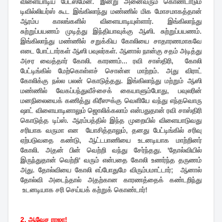
விளையாடிய பேட்ஸ்மேன். இன்று அனைவரும் கொண்டாடும்
டிவில்லியர்ஸ் கூட இங்கிலாந்து மண்ணில் மிக மோசமாகத்தான்
ஆரம்ப காலங்களில் விளையாடியுள்ளார். இங்கிலாந்து
சுற்றுப்பயணம் முடித்து இந்தியாவுக்கு ஆஸி. சுற்றுப்பயணம்.
இங்கிலாந்து மண்ணில் சறுக்கிய கோலியை சாதாரணமாகவே
எடை போட்டார்கள் ஆஸி பவுலர்கள். ஆனால் நான்கு சதம் அடித்து
அசர வைத்தார் கோலி. காரணம்... ரவி சாஸ்திரி, கோலி
பேட்டிங்கில் மேற்கொள்ளச் சொன்ன மாற்றம். அது விராட்
கோலிக்கு நல்ல பலன் கொடுத்தது. இங்கிலாந்து மற்றும் ஆஸி
மண்ணில் வேகப்பந்துவீச்சைக் கையாளும்போது, பவுலரின்
மனநிலையைக் கணித்து கிரீஸுக்கு வெளியே வந்து எந்தவொரு
ஷாட் விளையாடினாலும் ஜொலிக்கலாம் என்பதுதான் ரவி சாஸ்திரி
கொடுத்த டிப்ஸ். ஆரம்பத்தில் இந்த முறையில் விளையாடுவது
சரியாக வருமா என யோசித்தாலும், தனது பேட்டிங்கில் சரிவு
ஏற்படுவதை கண்டு, ஆட்டபாணியை உடனடியாக மாற்றினர்
கோலி. அதன் பின் வெற்றி வந்து சேர்ந்தது. 'தோல்வியில்
இருந்துதான் வெற்றி' வரும் என்பதை கோலி உணர்ந்த தருணம்
அது. தோல்வியை கோலி எப்போதுமே விரும்பமாட்டார்; ஆனால்
தோல்வி அடைந்தால் அதற்கான காரணத்தைக் கண்டறிந்து
உடனடியாக சரி செய்யக் கற்றுக் கொண்டார்!
2. ஆவேச ராஜா!