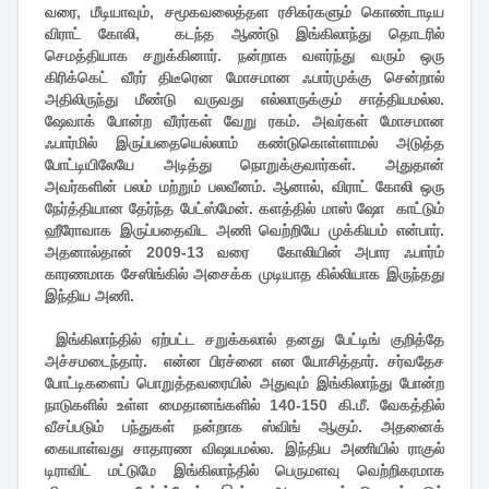
வரை, மீடியாவும், சமூகவலைத்தள ரசிகர்களும் கொண்டாடிய
விராட் கோலி, கடந்த ஆண்டு இங்கிலாந்து தொடரில்
செமத்தியாக சறுக்கினார். நன்றாக வளர்ந்து வரும் ஒரு
கிரிக்கெட் வீரர் திடீரென மோசமான ஃபார்முக்கு சென்றால்
அதிலிருந்து மீண்டு வருவது எல்லாருக்கும் சாத்தியமல்ல.
ஷேவாக் போன்ற வீரர்கள் வேறு ரகம். அவர்கள் மோசமான
ஃபார்மில் இருப்பதையெல்லாம் கண்டுகொள்ளாமல் அடுத்த
போட்டியிலேயே அடித்து நொறுக்குவார்கள். அதுதான்
அவர்களின் பலம் மற்றும் பலவீனம். ஆனால், விராட் கோலி ஒரு
நேர்த்தியான தேர்ந்த பேட்ஸ்மேன். களத்தில் மாஸ் ஷோ காட்டும்
ஹீரோவாக இருப்பதைவிட அணி வெற்றியே முக்கியம் என்பார்.
அதனால்தான் 2009-13 வரை கோலியின் அபார ஃபார்ம்
காரணமாக சேஸிங்கில் அசைக்க முடியாத கில்லியாக இருந்தது
இந்திய அணி.
இங்கிலாந்தில் ஏற்பட்ட சறுக்கலால் தனது பேட்டிங் குறித்தே
அச்சமடைந்தார். என்ன பிரச்னை என யோசித்தார். சர்வதேச
போட்டிகளைப் பொறுத்தவரையில் அதுவும் இங்கிலாந்து போன்ற
நாடுகளில் உள்ள மைதானங்களில் 140-150 கி.மீ. வேகத்தில்
வீசப்படும் பந்துகள் நன்றாக ஸ்விங் ஆகும். அதனைக்
கையாள்வது சாதாரண விஷயமல்ல. இந்திய அணியில் ராகுல்
டிராவிட் மட்டுமே இங்கிலாந்தில் பெருமளவு வெற்றிகரமாக