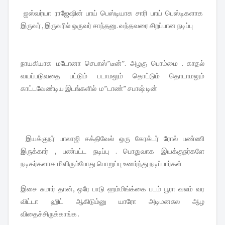
ஐஸ்வர்யா ராஜேஷின் பாய் பெஸ்டியாக சாரி பாய் பெஸ்டிகளாக
இருவர் , இருவரில் ஒருவர் சாந்தனு. வந்தவரை சிறப்பான நடிப்பு
நாயகியாக மடோனா செபாஸ்”டீன்”. அழகு பொம்மை . காதல்
வயப்படுவதை பட்டும் படாமலும் தொட்டும் தொடாமலும்
காட்டவேண்டிய இடங்களில் ம”டாண்” சபாஷ் டின்
இயக்குநர் பாலாஜி சக்திவேல் ஒரு கேரக்டர் ரோல் பண்ணி
இருக்கார் , பண்பட்ட நடிப்பு . பொதுவாக இயக்குநர்களே
நடிகர்களாக மிளிரும்போது பொறுப்பு உணர்ந்து நடிப்பார்கள்
இசை சுமார் தான், ஒரே பாடு ஹம்மிங்க்கை படம் பூரா வலம் வர
விட்டா ஹிட் ஆகிடும்னு யாரோ அடிமனசுல ஆழ
விதைச்சிருக்காங்க .