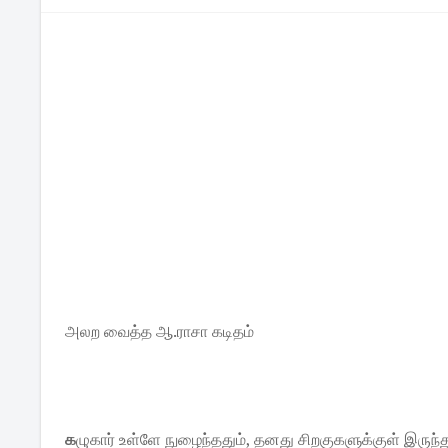
அலற வைத்த ஆ.ராசா கடிதம்
க
ழுகார் உள்ளே நுழைந்ததும், தனது சிறகுகளுக்குள் இருந்