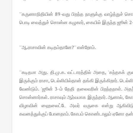
''கருணாநிதியின் 89-வது பிறந்த நாளுக்கு வாழ்த்துச் ச
பொடி வைத்துச் சொன்ன கழுகார், கையில் இருந்த ஜூன் 2-ம
''ஆ.ராசாவின் கடிதம்தானே?'' என்றோம்.
''கடிதமா அது. தி.மு.க. வட்டாரத்தில் அதை, 'கந்தகக் க
இருக்கும் ராசா, டெல்லியில்தான் தங்கி இருக்கிறார். டெல
வேண்டும். 'ஜூன் 3-ம் தேதி தலைவரின் பிறந்தநாள். அதற
சொன்னார்கள். ராசாவும் ஆர்வமாக இருந்தார். ஆனால், கோபாலப
விழாவின் ஹைலைட்டே அவர் வருகை என்று ஆகிவிடும்
கவனத்துக்குப் போனதாம். கோபம் கொண்டாலும் ஏனோ தன்னை