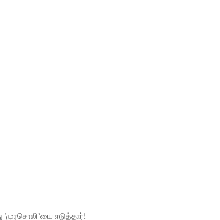
து 'முரசொலி’யை எடுத்தார்!