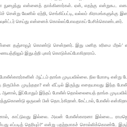
ள்ளே நுழைந்து என்னைத் தாக்கினார்கள். ஏன், எதற்கு என்றுகூட எனக
ச் சென்று வேனில் ஏற்றி, செங்கிப்பட்டி, வல்லம் கிராமங்களுக்கு 
்கவுன்ட்டர் செய்து என்னைக் கொல்லப்போவதாகப் பேசிக்கொண்டனர்.
ன்னை தஞ்சாவூர் கொண்டு சென்றனர். இது மனித உரிமை மீறல்’ எ
யத்திலும் இதுபற்றி புகார் கொடுக்கப்போகிறாராம்.
 போலீஸ்காரர்களின் ஆட்டம் தாங்க முடியவில்லை. நில மோசடி என்று ப
ிரூபிக்க முடிந்ததா? என் வீட்டில் இருந்து எதையாவது இந்த போல
ன். ஆனால், இப்போதும் இந்தப் போலீஸ் தொல்லையைத் தாங்க முடியவி
ந்துகொண்டு ஒருவன் பின் தொடர்கிறான். கேட்டால், போலீஸ் என்கிறா
், காட்டுவது இல்லை. அவன் போலீஸ்காரனா இல்லை... ராமஜெ
 எப்படித் தெரியும்?’ என்று பதற்றமாகச் சொல்லிக்கொண்டே இருந்