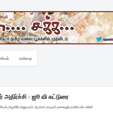
சியல்
கவிதை
 அதிர்ச்சி - ஜூ வி கட்டுரை
சியல்
,
அழகிரி
,
அனுபவம்
,
ஆ ராசா
,
கடிதம்
,
கலைஞர்
,
வாரிசு
,
ஸ்டாலின்