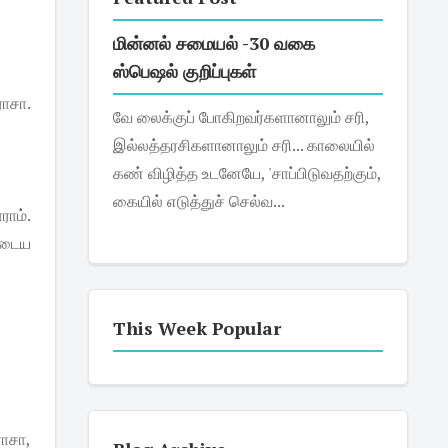
மின்னல் சமையல் -30 வகை
ஸ்பெஷல் குறிப்புகள்
ராசா.
வே லைக்குப் போகிறவர்களானாலும் சரி,
இல்லத்தரசிகளானாலும் சரி... காலையில்
கண் விழித்த உடனேயே, 'சாப்பிடுவதற்கும்,
கையில் எடுத்துச் செல்வ...
ாம்.
ுடைய
This Week Popular
ராசா,