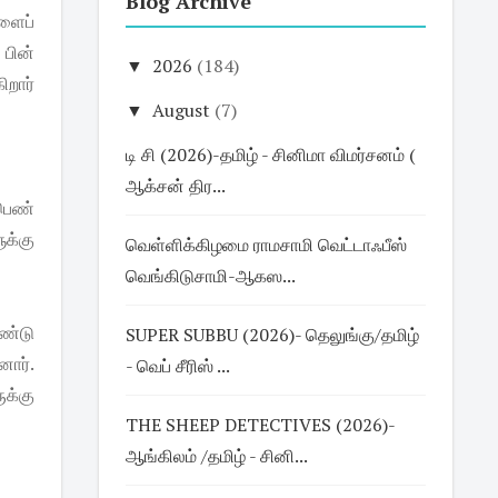
Blog Archive
களைப்
பின்
▼
2026
(184)
றார்
▼
August
(7)
டி சி (2026)-தமிழ் - சினிமா விமர்சனம் (
ஆக்சன் திர...
பெண்
க்கு
வெள்ளிக்கிழமை ராமசாமி வெட்டாஃபீஸ்
வெங்கிடுசாமி-ஆகஸ...
ொண்டு
SUPER SUBBU (2026)- தெலுங்கு/தமிழ்
னார்.
- வெப் சீரிஸ் ...
க்கு
THE SHEEP DETECTIVES (2026)-
ஆங்கிலம் /தமிழ் - சினி...