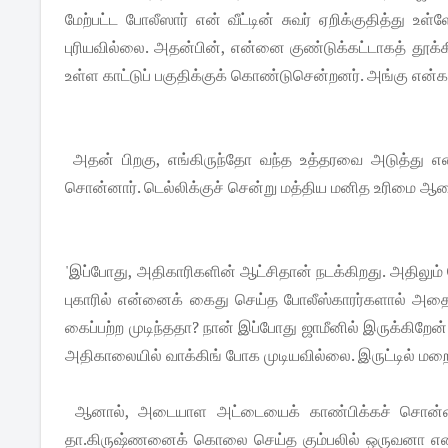
மேற்பட்ட போலீஸார் என் வீட்டின் சுவர் ஏறிக்குதித்து உ
புரியவில்லை. அதன்பின், என்னை குண்டுக்கட்டாகத் தூக்கி
உள்ள காட்டுப் பகுதிக்குக் கொண்டுசென்றனர். அங்கு என
அதன் பிறகு, எங்கிருந்தோ வந்த உத்தரவை அடுத்து எ
சொன்னார். டெல்லிக்குச் சென்று மத்திய மனித உரிமை ஆணை
'இப்போது, அதிகாரிகளின் ஆட்சிதான் நடக்கிறது. அதிலும்
புகாரில் என்னைக் கைது செய்த போலீஸ்காரர்களால் அதை ந
கைப்பற்ற முடிந்ததா? நான் இப்போது ஜாமீனில் இருக்கிறே
அதிகாலையில் வாக்கிங் போக முடியவில்லை. இருட்டில் மறை
ஆனால், அடையாள அட்டையைக் காண்பிக்கச் சொன்னால
தா.கிருஷ்ணனைக் கொலை செய்த கும்பலில் ஒருவனா என்பது