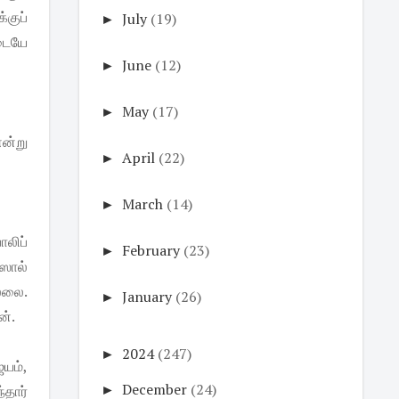
்குப்
►
July
(19)
இடையே
►
June
(12)
►
May
(17)
ன்று
►
April
(22)
►
March
(14)
ோலிப்
►
February
(23)
ீஸால்
ல்லை.
►
January
(26)
ன்.
►
2024
(247)
யம்,
►
December
(24)
தார்